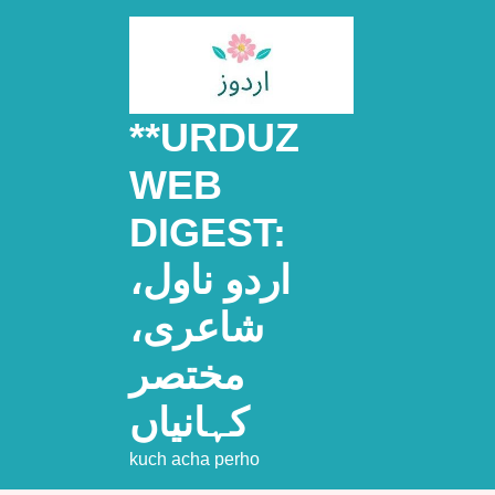
Skip
to
content
**URDUZ
WEB
DIGEST:
اردو ناول،
شاعری،
مختصر
کہانیاں
kuch acha perho