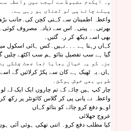
وہ ایکدم مضبوط سے لہجے میں واعظہ سے
پہلے چائے پی لو ٹھنڈی ہو رہی ہے۔
واعظہ اطمینان سے کہتی کچن کی۔جانب بڑھ 
بھرتی۔۔ پیتی۔ اس سے ذیادہ مصروف کوئی۔نا 
بھی اسے دیکھ کر رہ گئیں۔
کہاں رہتا ہے ۔۔۔نہیں۔کس ہائی اسکول میں 
گیا ہے سب تفصیل بتائو ہم سب اکٹھے چلیں گ
عزہ کو یہ خیال بھایا تھا جھٹ چٹکی بج
ہاں۔یہ ٹھیک ہے کان سے پکڑ کرلائیں گے اسے
طوبی بھی خوش ہوگئ۔
چار کپ ہیں چائے کے تم چاروں ایک ایک لے لو۔ 
واعظہ نے پانی پی کر گلاس کائونٹر پر رکھ کر
اوہو دفع کرو چائے کو بتائو کہاں
عروج جھلائی
کیا مطلب دفع کرو۔ اتنی تھکی ہوئی آئی ہوں می