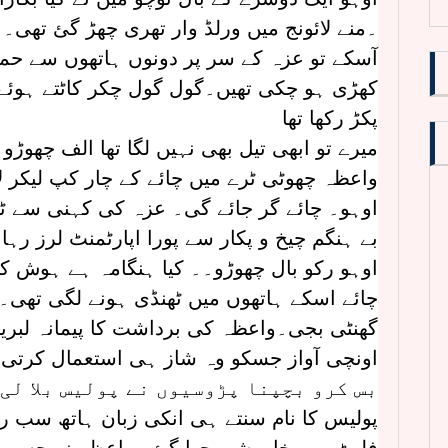
۔منے لائونج میں ورلڈ وار تھری چھڑ گئ تھی۔ 
آسکے تو عزہ کے سر پر دونوں ہاتھوں سے حملہ
کھڑی ہو چکی تھیں۔گول گول چکر کاٹتے ہوئے 
پکڑ رکھا تھا
میرے تو ابھی تیل بھی نہیں لگا تھا الف چھوڑو
واعظہ چھوٹی ٹرے میں چائے کے چار کپ لیکر لا
اوہو۔ چائے گر جائے گی۔ عزہ کی کہنی سے ٹر
بے ہنگم چیخ و پکار سے پورا اپارٹمنٹ لرز رہا 
اوہو رکو بال چھوڑو۔۔ کیا ہنگامہ ہے ہوش ک
چائے اسکے ہاتھوں میں ٹھنڈی ہونے لگی تھی۔ 
گھنٹی بجی۔واعظہ کی برداشت کا پیمانہ لبری
اونچی آواز جسکو وہ شاز ہی استعمال کرتی ت
بس کرو بچپنا پڑوسیوں نے پولیس بلا لی
پولیس کا نام سنتے ہی انکی زبان ہاتھ سب ر