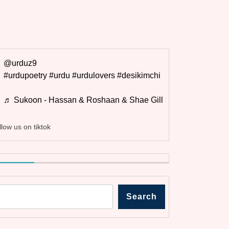
@urduz9
#urdupoetry
#urdu
#urdulovers
#desikimchi
♬ Sukoon - Hassan & Roshaan & Shae Gill
llow us on tiktok
Search