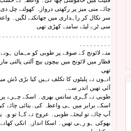
فلیٹ میں خاموشی چھا گئ۔ واعظہ نے حسب ت
چائے منی میز پر رکھتی دروازہ کھولنے چل دی۔
سر نکال کر راہداری میں جھانکنے لگیں۔ واعظ
سی ٹرے لیئے سامنے کھڑی تھی
۔۔۔۔۔۔۔۔۔۔۔۔۔۔۔۔۔۔۔۔۔۔۔۔۔۔۔۔۔۔۔۔
۔۔۔۔۔۔۔۔۔
منے لائونج کے صوفے پر طوبی کو مہمان ہونے ک
قطار میں لائونج میں بیچوں بیچ آلتی پالتی ما
تھی
انہوں نے پلیٹوں کا تکلف نہیں کیا بڑی ڈش 
آئی تھیں اندر سے۔
طوبی نے گہری سانس بھری۔ اسکے چہرے پر 
اسکے برابر میں ہی واعظہ کی۔بنائی چائے ک
آپ چائے تو لیجئے طوبی۔ عروج نے کہا تو وہ
بھوکی ہو رہی تھیں۔ اسکا اندازہ انکی کھانے ک