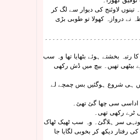
وفیق گھورا۔
 تینوں لاوئنج کی دیوار سے لگ کر
ہ نے دروازہ کھولا تو طوبی بڑی
۔۔۔۔۔۔۔۔۔۔۔۔۔۔۔۔۔۔۔۔۔۔۔۔۔
ا رتبہ بخشتے ہوئے بٹھایا تھا وہ سب
رے بیٹھی تھیں۔ بیچ میں ڈش رکھی
میں ہی شروع ہوگئیں بس چمچے لے
اداسی سی چھا گئ تھئ۔
ی ٹرے رکھی تھی۔
 یونہی سر ہلاگئ۔ وہ سب ٹھیک ٹھاک
ی رفتار دیکھ کر بخوبی لگایا جا