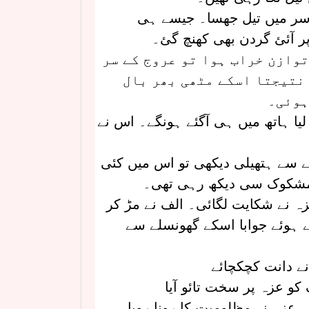
ے سر میں تیل جھسا۔ جیسے ہی
پر آئئ گردن بھی کھنچ گئ۔
توازن خراب ہوا تو عروج کے سر
 نتیجتا اسکے مٹھی بھر بال
ہوئی۔
لیا ہاتھ میں ہی آگئے ہونگے۔ اس نے
ے سے ہتھیلی دیکھی تو اس میں کئی
ج مشکوک سی دیکھ رہی تھی۔
زہ نے شکایت لگائی۔ الف نے مڑ کر
تے ہوئے جوابا اسکے گھونسلے سے
ے دانت کچکچائے
و عزہ پر سخت تائو آیا
۔ عزہ نے مظلومیت کا رونا رویا۔