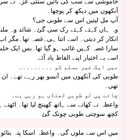
خاموشی سے سب کی باتیں سنتی عزہ نے سر ا
آنکھوں میں دیکھ کر پوچھا۔
آپ مل لیتیں اس سے طوبی جی؟
وہ ہاں کہتے کہتے رک سی گئ۔ شائد وہ ملنے آ
انکار کر دیتی۔ اسے اتنا ہی۔غصہ تھا۔مگر اب ج
سارا غصہ کہیں غائب ہو گیا تھا۔بس ایک خ
اسے بے اختیار اپنے الفاظ یاد آئے
میں ایک غیر مسلم کو ۔۔۔۔۔۔۔۔۔
طوبی کی آنکھوں میں آنسو بھر رہے تھے۔ ان 
تھی۔
چائے پی لو طوبی ٹھنڈی ہو رہی ہے۔
واعظہ نے کھانے سے ہاتھ کھینچ لیا تھا۔ اٹھتے
کچھ سوچتی طوبی چونک گئ
میں اس سے ملوں گی۔ واعظہ اسکا پتہ بتائو