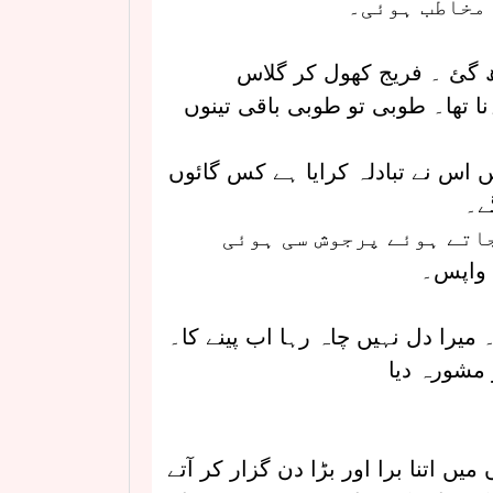
 مخاطب ہوئی۔
گئ ۔ فریج کھول کر گلاس
تھا۔ طوبی تو طوبی باقی تینوں
اس نے تبادلہ کرایا ہے کس گائوں
ے۔
اتے ہوئے پرجوش سی ہوئی
 واپس۔
میرا دل نہیں چاہ رہا اب پینے کا۔
 مشورہ دیا
ں اتنا برا اور بڑا دن گزار کر آتے