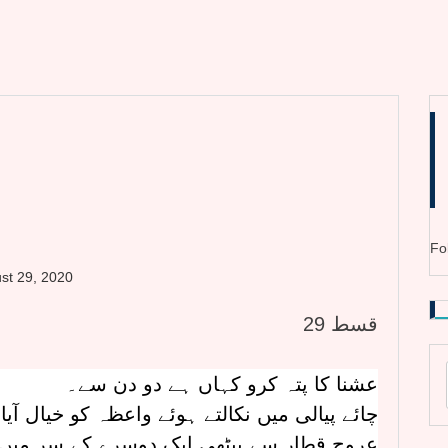
Fo
st 29, 2020
قسط 29
عشنا کا پتہ کرو کہاں ہے دو دن سے۔
چائے پیالی میں نکالتے ہوئے واعظہ کو خیال آی
عروج قطار سے بیٹھی ایک دوسرے کے سر میں ت