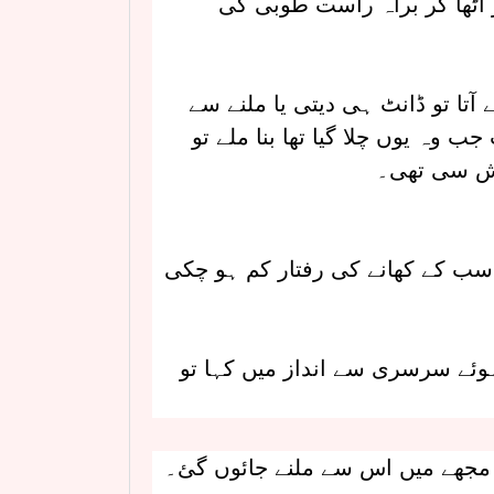
ٹھا کر براہ راست طوبی کی
تا تو ڈانٹ ہی دیتی یا ملنے سے
ب وہ یوں چلا گیا تھا بنا ملے تو
لش سی تھی۔
سب کے کھانے کی رفتار کم ہو چکی
 ہوئے سرسری سے انداز میں کہا تو
 مجھے میں اس سے ملنے جائوں گئ۔