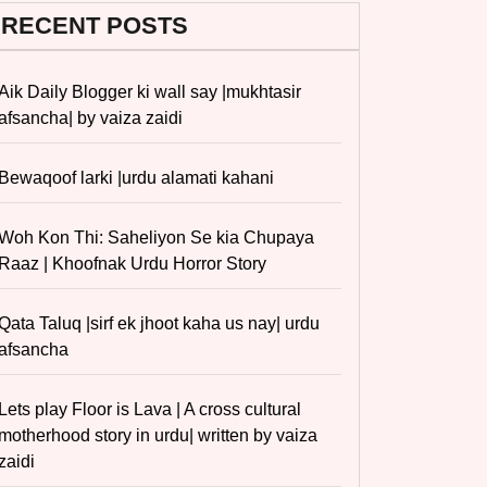
RECENT POSTS
Aik Daily Blogger ki wall say |mukhtasir
afsancha| by vaiza zaidi
Bewaqoof larki |urdu alamati kahani
Woh Kon Thi: Saheliyon Se kia Chupaya
Raaz | Khoofnak Urdu Horror Story
Qata Taluq |sirf ek jhoot kaha us nay| urdu
afsancha
Lets play Floor is Lava | A cross cultural
motherhood story in urdu| written by vaiza
zaidi