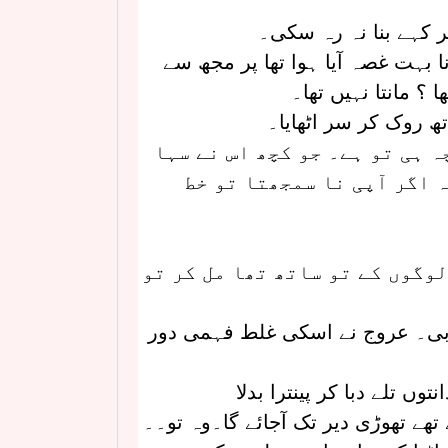
 کہے بنا نہ رہ سکی۔
ا بہت غصہ آیا ہوا تھا پر مجھ سے
 ؟ مانتا نہیں تھا۔
ھ روک کر سر اٹھایا۔
ہ ہی تو ہے۔ جو کچھ اس نے سہا
 اگر آپی نا سمجھتا تو خط
لوگوں کے تو ساتھ تھا مل کر تو
بی۔ عروج نے اسکی غلط فہمی دور
 تلے دبا کر پینترا بدلا
ھے تھوڑی دیر تک آجائے گا۔وہ تو۔۔