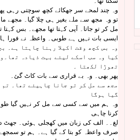
سکتا تھا۔
وہ چند لمحے سر جھکائے کچھ سوچتی رہی پھر
تو وہ مجھ سے ملے بغیر ہی چلا گیا۔ مجھے مان
مل کر تو جاتا۔ آپی کہتا تھا مجھے۔ بس کہتا تھا
ایسی بات نہیں ہے طوبی۔ واعظہ نے فورا ہات
وہ بس کچھ وقت اکیلا رہنا چاہتا ہے۔ بچ
کیا وہ سب اسکے لیئے بہت ذیادہ تھا۔وہ
تھوڑا لکھتا ۔
پھر بھی۔ وہ بے قراری سے بات کاٹ گئ۔
مجھ سے مل کر تو جانا چاہیئے تھا۔ تم 
گیا ہوگا
وہ ہم میں سے کسی سے مل کر نہیں گیا طو
کرنا چاہی
لغ۔۔ الف کی زبان میں کھجلی ہوئی۔ جھٹ دانتوں
صرف واعظہ کو بتا کے گیا ہے۔ ہم تو سمجھے ت