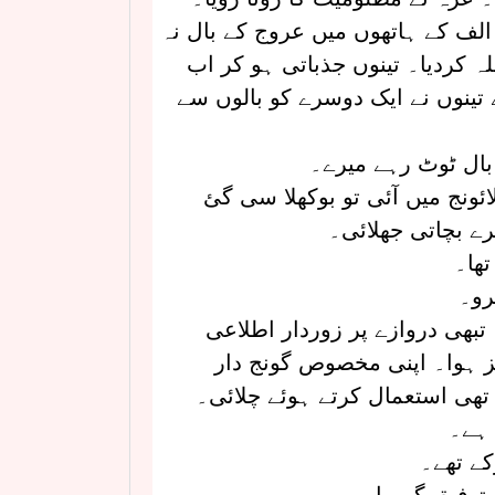
الف کے ہاتھوں میں عروج کے بال نہ
 کردیا۔ تینوں جذباتی ہو کر اب
تینوں نے ایک دوسرے کو بالوں سے
 بال ٹوٹ رہے میرے۔
ئونج میں آئی تو بوکھلا سی گئ
ے بچاتی جھلائی۔
تھا۔
رو۔
تبھی دروازے پر زوردار اطلاعی
ز ہوا۔ اپنی مخصوص گونج دار
ھی استعمال کرتے ہوئے چلائی۔
 ہے۔
کے تھے۔