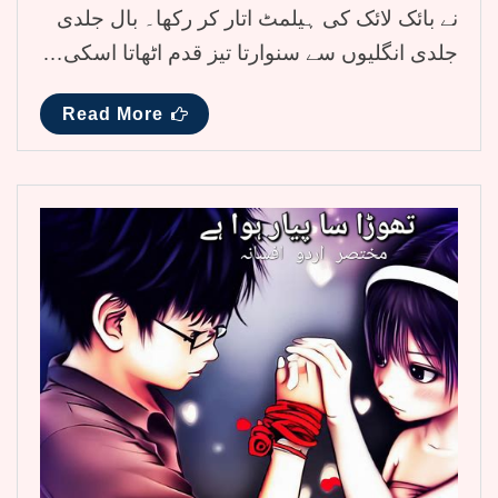
نے بائک لائک کی ہیلمٹ اتار کر رکھا۔ بال جلدی
جلدی انگلیوں سے سنوارتا تیز قدم اٹھاتا اسکی…
Read More