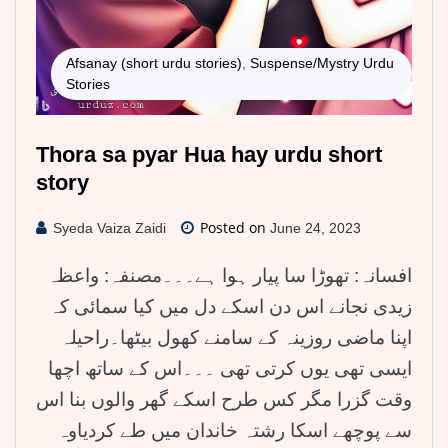
Afsanay (short urdu stories)
,
Suspense/Mystry Urdu
Stories
Thora sa pyar Hua hay urdu short
story
Posted on
Syeda Vaiza Zaidi
June 24, 2023
افسانہ: تھوڑا سا پیار ہوا ہے۔۔۔مصنفہ: واعظہ
زیدی نجانے اس دن اسکے دل میں کیا سمائی کہ
اپنا ماضی روزینہ کے سامنے کھول بیٹھا۔راحیلہ
ایسی تھی یوں کرتی تھی ۔۔۔اس کے ساتھ اچھا
وقت گزرا مگر کس طرح اسکے گھر والوں بنا اس
سے پوچھے اسکا رشتہ خاندان میں طے کردیاوہ