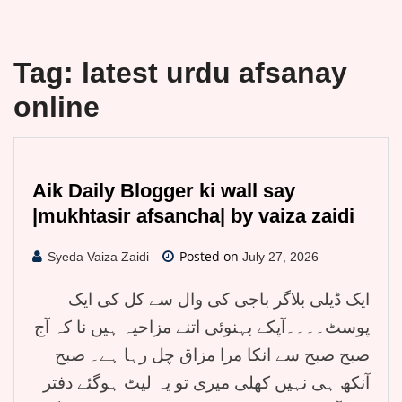
Tag:
latest urdu afsanay
online
Aik Daily Blogger ki wall say
|mukhtasir afsancha| by vaiza zaidi
Posted on
Syeda Vaiza Zaidi
July 27, 2026
ایک ڈیلی بلاگر باجی کی وال سے کل کی ایک
پوسٹ۔۔۔۔آپکے بہنوئی اتنے مزاحیہ ہیں نا کہ آج
صبح صبح سے انکا مرا مزاق چل رہا ہے۔ صبح
آنکھ ہی نہیں کھلی میری تو یہ لیٹ ہوگئے دفتر