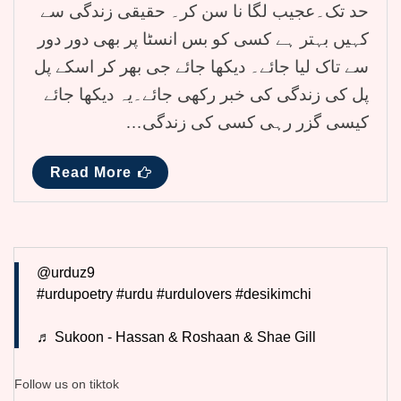
حد تک۔عجیب لگا نا سن کر۔ حقیقی زندگی سے
کہیں بہتر ہے کسی کو بس انسٹا پر بھی دور دور
سے تاک لیا جائے۔ دیکھا جائے جی بھر کر اسکے پل
پل کی زندگی کی خبر رکھی جائے۔یہ دیکھا جائے
کیسی گزر رہی کسی کی زندگی…
Read More
@urduz9
#urdupoetry
#urdu
#urdulovers
#desikimchi
♬ Sukoon - Hassan & Roshaan & Shae Gill
Follow us on tiktok