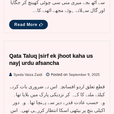
سے آٹھ بجے میری منی سی چوٹی کھینچ کر جگایا
اور گال سہلاتے ہوئے مجھے اٹھنے کا…
Read More
Qata Taluq |sirf ek jhoot kaha us
nay| urdu afsancha
Posted on
Syeda Vaiza Zaidi
September 9, 2025
قطع تعلق اردو افسانچہ اس نے ضروری بات کرنے
کیلئے ملنے کا کہہ کر نزدیکی پارک میں بلایا تھا۔
وہ حسب عادت قدرے دیر سے پہنچا تھا۔ وہ دور
اکیلی بنچ پر بیٹھی اسکا انتظار کررہی تھی۔ اس