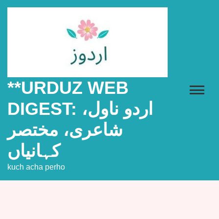
Skip
to
content
**URDUZ WEB
DIGEST: اردو ناول،
شاعری، مختصر
کہانیاں
kuch acha perho