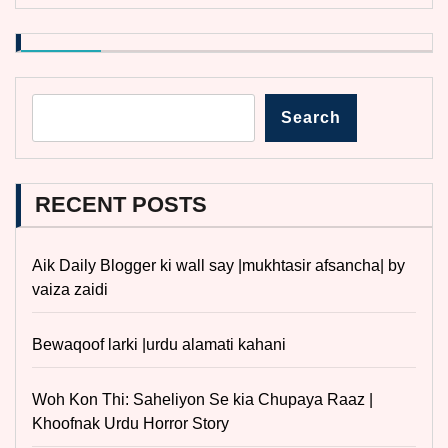
Search
RECENT POSTS
Aik Daily Blogger ki wall say |mukhtasir afsancha| by
vaiza zaidi
Bewaqoof larki |urdu alamati kahani
Woh Kon Thi: Saheliyon Se kia Chupaya Raaz |
Khoofnak Urdu Horror Story