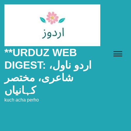
Skip
to
content
**URDUZ WEB
DIGEST: اردو ناول،
شاعری، مختصر
کہانیاں
kuch acha perho