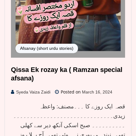
Afsanay (short urdu stories)
Qissa Ek rozay ka ( Ramzan special
afsana)
Posted on
Syeda Vaiza Zaidi
March 16, 2024
قصہ ایک روزے کا ۔۔۔مصنف: واعظہ
زیدی۔۔۔۔۔۔۔۔۔۔۔۔۔۔۔۔۔۔۔۔۔۔۔۔۔۔۔۔۔۔
۔۔۔۔۔۔۔۔۔۔ صبح اسکی آنکھ دیر سے کھلی
تھی۔ نیند ہی پوری نہ ہوئی تھی۔ آج پہلا روزہ