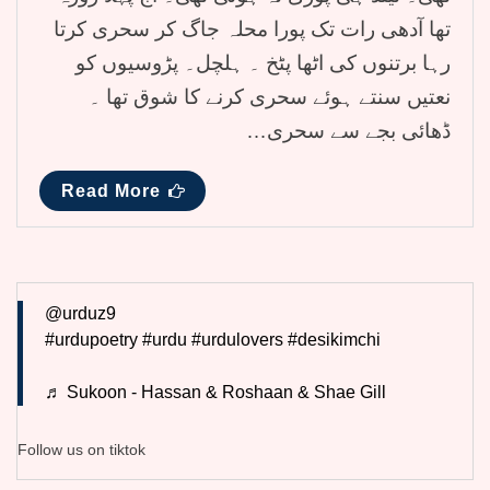
تھا آدھی رات تک پورا محلہ جاگ کر سحری کرتا
رہا برتنوں کی اٹھا پٹخ ۔ ہلچل۔ پڑوسیوں کو
نعتیں سنتے ہوئے سحری کرنے کا شوق تھا ۔
ڈھائی بجے سے سحری…
Read More
@urduz9
#urdupoetry
#urdu
#urdulovers
#desikimchi
♬ Sukoon - Hassan & Roshaan & Shae Gill
Follow us on tiktok