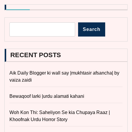
Search
RECENT POSTS
Aik Daily Blogger ki wall say |mukhtasir afsancha| by
vaiza zaidi
Bewaqoof larki |urdu alamati kahani
Woh Kon Thi: Saheliyon Se kia Chupaya Raaz |
Khoofnak Urdu Horror Story