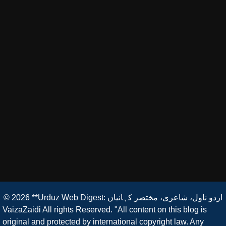
© 2026
**Urduz Web Digest: اردو ناول، شاعری، مختصر کہانیاں
VaizaZaidi All rights Reserved. "All content on this blog is
original and protected by international copyright law. Any