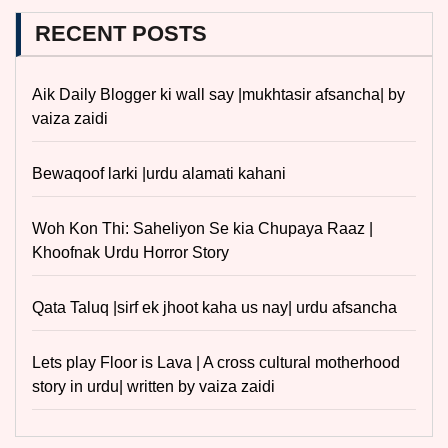
RECENT POSTS
Aik Daily Blogger ki wall say |mukhtasir afsancha| by
vaiza zaidi
Bewaqoof larki |urdu alamati kahani
Woh Kon Thi: Saheliyon Se kia Chupaya Raaz |
Khoofnak Urdu Horror Story
Qata Taluq |sirf ek jhoot kaha us nay| urdu afsancha
Lets play Floor is Lava | A cross cultural motherhood
story in urdu| written by vaiza zaidi