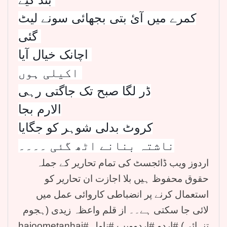
کمرے میں آئ بتی بجھائی سونے لیٹ
گئی
اچانک خیال آیا
اکیلی ہوں
ڈر لگا صبح تک جاگتی رہی
الارم بجا
کروٹ بدلی شوہر کو جگایا
ناشتہ بنانے اٹھ گئی ۔۔۔۔
اردوز ویب ڈائجسٹ کی تمام تحاریر کے جملہ
حقوق محفوظ ہیں بلا اجازت ان تحاریر کو
استعمال کرنے پر انضباطی کاروائی عمل میں
لائی جا سکتی ہے۔۔ از قلم واعظہ زیدی (ہجوم
تنہائی) #اردو #اردوویب #ناول #hajoometanhai