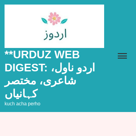
Skip
to
content
**URDUZ WEB
DIGEST: اردو ناول،
شاعری، مختصر
کہانیاں
kuch acha perho