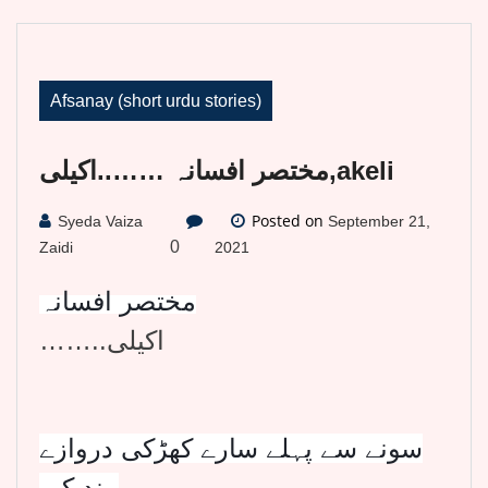
Afsanay (short urdu stories)
مختصر افسانہ ……..اکیلی,akeli
Posted on
Syeda Vaiza
September 21,
0
Zaidi
2021
مختصر افسانہ
……..اکیلی
سونے سے پہلے سارے کھڑکی دروازے
بند کیے