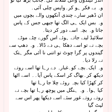
وہ بے فکر ہو کر۔واپس چلی آئی۔
ان ڈھیر سارے چندی آنکھوں والے بچوں میں
وہ بس ایک ہی الگ تھا جبھی جس کے پاس
جاتا وہ بچہ اسے دور کر دیتا۔
سلائیڈ لینے جاتے ہوئے اس گورے چٹے موٹے
بچے نے تو اسے دھکا ہی دے ڈالا۔ وہ دھپ سے
گیندوں پر گرا چوٹ تو اتنی نا آئی مگر ہتک
نے رلا دیا۔
وہ ایک۔بچے کو۔غبارہ دے رہا تھا اسے روتے
دیکھ کر۔بھاگ کر اسکے پاس آیا۔۔ اسے اٹھا
کر کھڑا کیا بچہ روئے چلا جا رہا تھا
کیا ہوا۔ وہ ہنگل میں پوچھ رہا تھا بچے نے
روتے روتے غور سئے اسے دیکھا پھر اس سے
لپٹ گیا