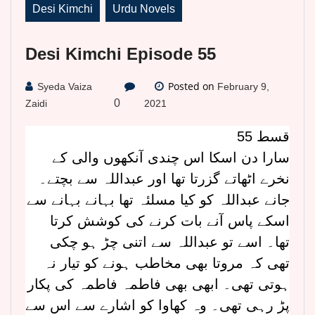
Desi Kimchi
Urdu Novels
Desi Kimchi Episode 55
Posted on
Syeda Vaiza
February 9,
0
Zaidi
2021
قسط 55
سارا دن اسکا اس چندی آنکھوں والی کے
نخرے اٹھاتے گزرتا تھا اور عبداللہ سے بچتے۔
جانے عبداللہ کو کیا مسلئہ تھا بہانے بہانے سے
اسکے پاس آنے بات کرنے کی کوشش کرتا
تھا۔ اسے تو عبداللہ سے اتنی چڑ ہو چکی
تھی کہ مروتا بھی مخاطب ہونے کو تیار نہ
ہوتی تھی۔ ابھی بھی فاطمہ فاطمہ کی پکار
پڑ رہی تھی۔ وہ کھاوا کو اشارے سے اس سے