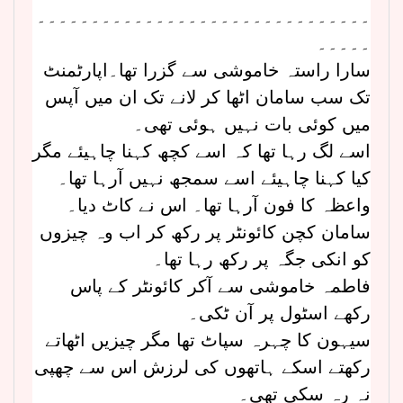
۔۔۔۔۔۔۔۔۔۔۔۔۔۔۔۔۔۔۔۔۔۔۔۔۔۔۔۔۔۔۔
۔۔۔۔۔
سارا راستہ خاموشی سے گزرا تھا۔اپارٹمنٹ
تک سب سامان اٹھا کر لانے تک ان میں آپس
میں کوئی بات نہیں ہوئی تھی۔
اسے لگ رہا تھا کہ اسے کچھ کہنا چاہیئے مگر
کیا کہنا چاہیئے اسے سمجھ نہیں آرہا تھا۔
واعظہ کا فون آرہا تھا۔ اس نے کاٹ دیا۔
سامان کچن کائونٹر پر رکھ کر اب وہ چیزوں
کو انکی جگہ پر رکھ رہا تھا۔
فاطمہ خاموشی سے آکر کائونٹر کے پاس
رکھے اسٹول پر آن ٹکی۔
سیہون کا چہرہ سپاٹ تھا مگر چیزیں اٹھاتے
رکھتے اسکے ہاتھوں کی لرزش اس سے چھپی
نہ رہ سکی تھی۔