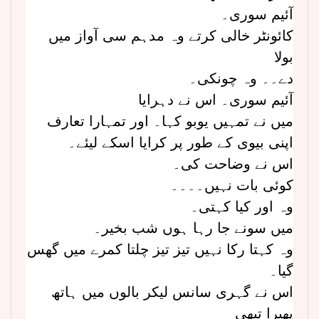
آئیم سوری۔
کائونٹر خالی کرتے وہ مدہم سی آواز میں
بولا
دے۔۔ وہ چونکی۔
آئیم سوری۔ اس نے دہرایا
میں نے تمہیں یوبو کہا۔ اور تمہارا تعارف
اپنی بیوی کے طور پر کرایا اسکے لیئے۔
اس نے وضاحت کی۔
کوئی بات نہیں۔۔۔۔
وہ اور کیا کہتی۔
میں سونے جا رہا ہوں شب بخیر۔
وہ کہتا رکا نہیں تیز تیز چلتا کمرے میں گھس
گیا۔
اس نے گہری سانس لیکر بالوں میں ہاتھ
پھیرا تبھی