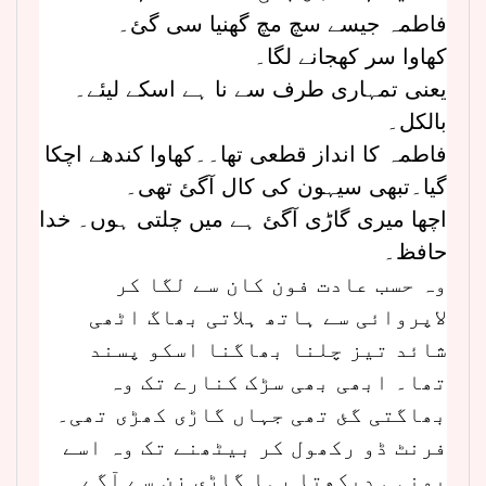
فاطمہ جیسے سچ مچ گھنیا سی گئ۔
کھاوا سر کھجانے لگا۔
یعنی تمہاری طرف سے نا ہے اسکے لیئے۔
بالکل۔
فاطمہ کا انداز قطعی تھا۔۔کھاوا کندھے اچکا
گیا۔تبھی سیہون کی کال آگئ تھی۔
اچھا میری گاڑی آگئ ہے میں چلتی ہوں۔ خدا
حافظ۔
وہ حسب عادت فون کان سے لگا کر
لاپروائی سے ہاتھ ہلاتی بھاگ اٹھی
شائد تیز چلنا بھاگنا اسکو پسند
تھا۔ ابھی بھی سڑک کنارے تک وہ
بھاگتی گئ تھی جہاں گاڑی کھڑی تھی۔
فرنٹ ڈو رکھول کر بیٹھنے تک وہ اسے
یونہی دیکھتا رہا گاڑی زن سے آگے