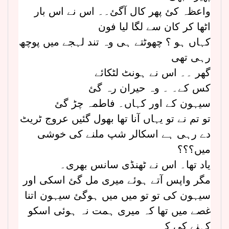
واعظہ کئ پھر کال آگئ۔۔ اس نے اس بار
اٹھا کر کان سے لگا لیا فون
کہاں ہو ؟ چھوٹتے ہی وہ تند لہجے میں پوچھ
رہی تھی
گھر ۔۔ اس نے ہونٹ لٹکائے
کس کے۔ ۔ وہ حیران رہ گئ
سیہون کے اور کہاں۔ فاطمہ چڑ گئ
تو تم نے تو یہاں آنا تھا بھول گئیں عروج ٹریٹ
دے رہی ہے اسکالر شپ ملنے کی خوشی
میں؟؟؟
یاد تھا۔ اس نے ٹھنڈی سانس بھری۔
مگر واپس آتے ہوئے میری مل گئ اسکی اور
سیہون کی تو تو میں میں ہوگئ سیہون اتنا
غصے میں تھا کہ میری ہمت نہ ہوئی اسکو
کہنے کی کہ