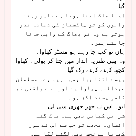
گیا۔
اپنا ملک اپنا ہوتا ہے باہر رہنے
والوں کو تو پاکستان کی ذیادہ قدر
ہوتی ہے وہ تو بھاگ کے واپس جانا
چاہتے ہیں۔
ہاں تو کب جا رہے ہو مسٹر کھاوا۔
وہ بھی طنزیہ انداز میں جتا کر بولی۔ کھاوا
کچھ کہتے کہتے رک گیا۔
ویسے اتنا برا بھی نہیں ہے۔ مسلمان
عبداللہ پیارا ہے اور اسے واقعی تم
کافی پسند آگئ ہو۔
ایو۔ اس نے جھر جھری سی لی
شرابی کبابی بھی ہے۔ یاک گندا
انسان۔ مجھے تو جب سے اس نے سور
کھایا ہے نجس بھی لگنے لگا ہے۔