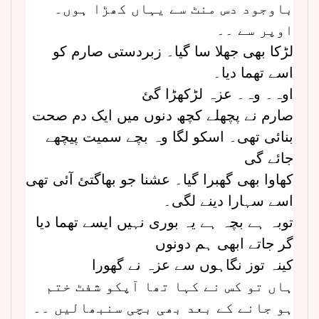
باوجود دس منٹ سے یہاں کھڑا ہوں۔
اوپر سے ۔۔
لڑکا بھی جھلا سا گیا۔ زبردستی صارم کو
اسے تھما دیا۔
اوہ۔ وہ۔ عزہ لڑکھڑا گئ
صارم نے پچھلے کچھ دنوں میں ایک دم صحت
بنائی تھی۔ اسکو لگا وہ بچے سمیت پیچھے
جائے گی
کھاوا بھی گھبرا گیا۔ عشنا جو بھاگتئ آئی تھی
اسے سہارا دینے لگی۔
توبہ ہے بچہ ہے یہ بوری نہیں ایسے تھما دیا
گر جاتے ابھی ہم دونوں
کینہ توز نگاہوں سے عزہ نے گھورا
ہاں تو کس نے کہا تھا آپکو شفٹ ختم
ہو جانے کے بعد بھی بچی سنبھالیں ۔۔