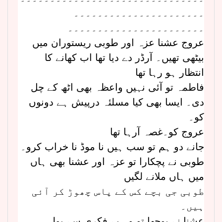
۔۔۔۔۔۔۔۔۔۔۔۔۔۔۔۔۔۔۔۔۔۔
۔۔۔۔۔۔۔۔۔۔۔۔۔۔۔۔۔۔۔۔۔۔۔
عروج عشنا عزہ اور طوبی ریستوران میں
بیٹھی تھیں۔ آرڈر دے دیا تھا اب کھانے کا
انتظار ہو رہا تھا
فاطمہ تو آئی نہیں واعظہ بھی اٹھ کے چل
دی۔ ایسا بھی کیا مسلئہ درپیش ہے دونوں
کو۔
عروج کو۔غصہ آرہا تھا
جانے دو ہم تو سب ہیں نا موڈ نا خراب کرو۔
طوبی نے پچکارا تو عزہ اور عشنا بھی ہاں
میں ہاں ملانے لگیں
طوبی جی بچے کس کے پاس چھوڑ کر آئی
ہیں۔
عشنا نے پوچھا تو وہ بے فکری سے بولی