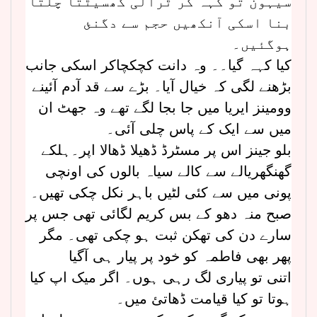
سیہون تو کہہ کر ٹرالی گھسیٹتا چلتا
بنا اسکی آنکھیں حجم سے دگنئ
ہوگئیں۔
کیا کہہ گیا۔۔ وہ دانت کچکچاکر اسکی جانب
بڑھنے لگی کہ خیال آیا۔ بڑے سے قد آدم آئینے
وومینز ایریا میں جا بجا لگے تھے وہ جھٹ ان
میں سے ایک کے پاس چلی آئی۔
بلو جینز اس پر مسٹرڈ ڈھیلا ڈھالا اپر۔ہلکے
گھنگھریالے سے کالے سیاہ بالوں کی اونچی
پونی میں سے کئی لٹیں باہر نکل چکی تھیں۔
صبح منہ دھو کے بس کریم لگائی تھی جس پر
سارے دن کی تھکن ثبت ہو چکی تھی۔ مگر
پھر بھی فاطمہ کو خود پر پیار ہی آگیا
اتنی تو پیاری لگ رہی ہوں۔ اگر میک اپ کیا
ہوتا تو کیا قیامت ڈھاتئ میں۔