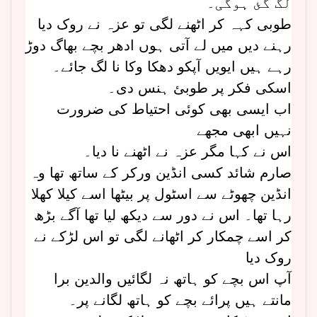
لگ گئ ہوگی۔
طوبی کہہ کر اٹھنے لگی تو عزہ نے روک دیا
رہنے دیں میں لے آتی ہوں ادھر بچے بھاگ دوڑ
رہے ہیں ایویں آپکو دھکا وکا نا لگ جائے۔
اسکی فکر پر طوبئ ہنس دی۔
اب ایسی بھی کوئی احتیاط کی ضرورت
نہیں ابھی مجھے
اس نے کہا مگر عزہ نے اٹھنے نا دیا۔
صارم شائد کسی انڈین ورکر کے ساتھ تھا وہ
انڈین چھوٹے سے اسٹول پر بیٹھا اسے کیلا کھلا
رہا تھا۔ اس نے دور سے دیکھ لیا تھا آگے بڑھ
کر اسے چمکار کر اٹھانے لگی تو اس لڑکے نے
روک دیا
آپ اس بچے کو ہاتھ نہ لگائیں والدین برا
مانتے ہیں پرائے بچے کو ہاتھ لگانے پر۔