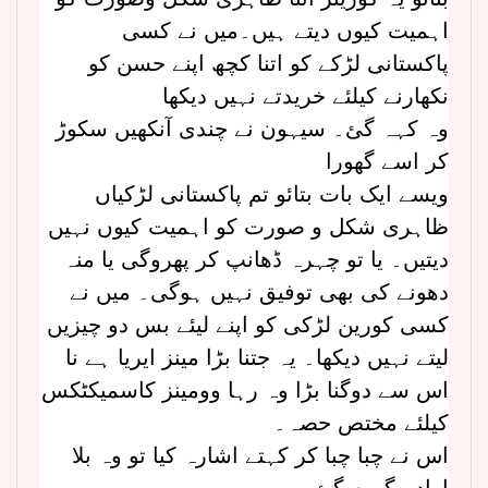
اہمیت کیوں دیتے ہیں۔میں نے کسی
پاکستانی لڑکے کو اتنا کچھ اپنے حسن کو
نکھارنے کیلئے خریدتے نہیں دیکھا
وہ کہہ گئ۔ سیہون نے چندی آنکھیں سکوڑ
کر اسے گھورا
ویسے ایک بات بتائو تم پاکستانی لڑکیاں
ظاہری شکل و صورت کو اہمیت کیوں نہیں
دیتیں۔ یا تو چہرہ ڈھانپ کر پھروگی یا منہ
دھونے کی بھی توفیق نہیں ہوگی۔ میں نے
کسی کورین لڑکی کو اپنے لیئے بس دو چیزیں
لیتے نہیں دیکھا۔ یہ جتنا بڑا مینز ایریا ہے نا
اس سے دوگنا بڑا وہ رہا وومینز کاسمیکٹکس
کیلئے مختص حصہ۔
اس نے چبا چبا کر کہتے اشارہ کیا تو وہ بلا
ارادہ گھوم گئ۔