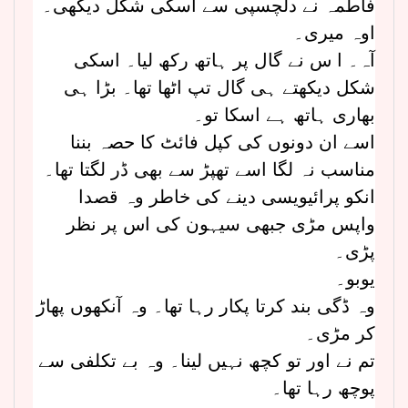
فاطمہ نے دلچسپی سے اسکی شکل دیکھی۔
اوہ میری۔
آہ۔ ا س نے گال پر ہاتھ رکھ لیا۔ اسکی
شکل دیکھتے ہی گال تپ اٹھا تھا۔ بڑا ہی
بھاری ہاتھ ہے اسکا تو۔
اسے ان دونوں کی کپل فائٹ کا حصہ بننا
مناسب نہ لگا اسے تھپڑ سے بھی ڈر لگتا تھا۔
انکو پرائیویسی دینے کی خاطر وہ قصدا
واپس مڑی جبھی سیہون کی اس پر نظر
پڑی۔
یوبو۔
وہ ڈگی بند کرتا پکار رہا تھا۔ وہ آنکھوں پھاڑ
کر مڑی۔
تم نے اور تو کچھ نہیں لینا۔ وہ بے تکلفی سے
پوچھ رہا تھا۔