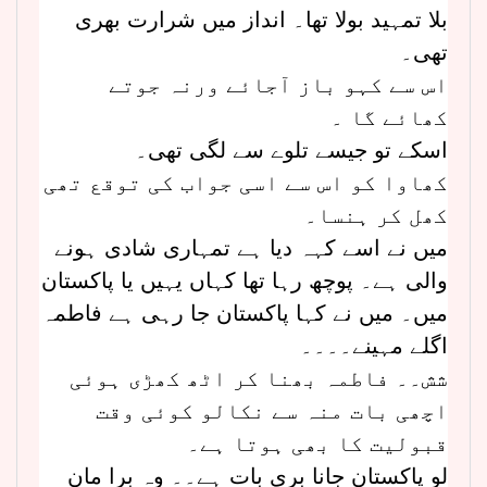
بلا تمہید بولا تھا۔ انداز میں شرارت بھری
تھی۔
اس سے کہو باز آجائے ورنہ جوتے
کھائے گا ۔
اسکے تو جیسے تلوے سے لگی تھی۔
کھاوا کو اس سے اسی جواب کی توقع تھی
کھل کر ہنسا۔
میں نے اسے کہہ دیا ہے تمہاری شادی ہونے
والی ہے۔ پوچھ رہا تھا کہاں یہیں یا پاکستان
میں۔ میں نے کہا پاکستان جا رہی ہے فاطمہ
اگلے مہینے۔۔۔۔
شش۔۔ فاطمہ بھنا کر اٹھ کھڑی ہوئی
اچھی بات منہ سے نکالو کوئی وقت
قبولیت کا بھی ہوتا ہے۔
لو پاکستان جانا بری بات ہے۔۔ وہ برا مان