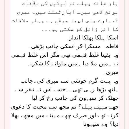
بار شائد پہلے تم لوگوں کی ملاقات
ہوئئ تھی میرے اپارٹمنٹ میں۔ میری
تمہارے پاس اچھا موقع ہے پہلی ملاقات
کا اثر زائل کر سکتی ہو۔۔۔
اسکا ہلکا پھلکا انداز
فاطمہ مسکرا کر اسکی جانب بڑھی۔
وہ یقینا غلط فہمی تھی مگر اس غلط فہمی
نے ہمیں ملا دیا ہمیں ملوانے کا شکریہ
میری۔
وہ بہت گرم جوشی سے میری کی۔جانب
ہاتھ بڑھا رہی تھی۔۔جسے اس نے تنفر سے
جھٹک کر سیہون کی جانب رخ کر لیا
چھے مہینے پہلے؟ تم مجھ سے محبت کا دعوی
کرتے تھے اور صرف چھے مہینے میں مجھے بھلا
دیا؟ وے سیہونا