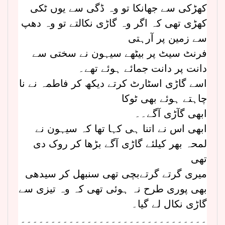
کھڑکی سے جھانکا تو وہ ڈگی سے یوں ٹکی
کھڑی تھی کہ اگر وہ گاڑی نکالتے تو وہ دھپ
سے زمین پر آرہتی
فرنٹ سیٹ پر بیٹھے سیہون نے سختی سے
دانت پر دانت جمائے ہوئے تھے۔
اسے گاڑی اسٹارٹ کرتے دیکھ کر فاطمہ نے نا
چاہتے ہوئے بھی ٹوکا
ابھی گآڑی آگے۔۔
ابھی اس نے اتنا ہی کہا تھا کہ سیہون نے
لمحہ بھر کیلئے گاڑی آگے بڑھا کر روک دی
تھی
میری گرتے گرتےبچی تھی سنبھل کر سیدھی
بھی پوری طرح نہ ہوئی تھی کہ وہ تیزی سے
گاڑی نکال لے گیا۔
۔۔۔۔۔۔۔۔۔۔۔۔۔۔۔۔۔۔۔۔۔۔۔۔۔۔۔۔۔۔۔