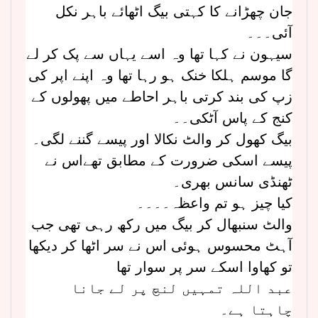
جان چھڑانے کا کہتی بیگ اٹھائے باہر نکل
آئی۔۔۔
سیہون نے کہا تھا وہ اسے یہاں سے پک کر لے
گا موسم ہلکا خنک ہو رہا تھا وہ اپنے اپر کی
زپ کی بند کرتی باہر احاطے میں پھولوں کے
کنج کے پاس آٹکی۔۔
بیگ کھول کر والٹ نکالا اور پیسے گننے لگی۔
پیسے اسکی ضرورت کے مطابق تھےاس نے
ٹھنڈی سانس بھری۔
کیا چیز ہو تم واعظہ۔۔۔۔
والٹ سنبھال کر بیگ میں رکھ رہی تھی جب
آہٹ محسوس ہوئی اس نے سر اٹھا کر دیکھا
تو کھاوا اسکے سر پر سوار تھا
عبد اللہ تمہیں لنچ پر لے جانا
چاہتا ہے۔