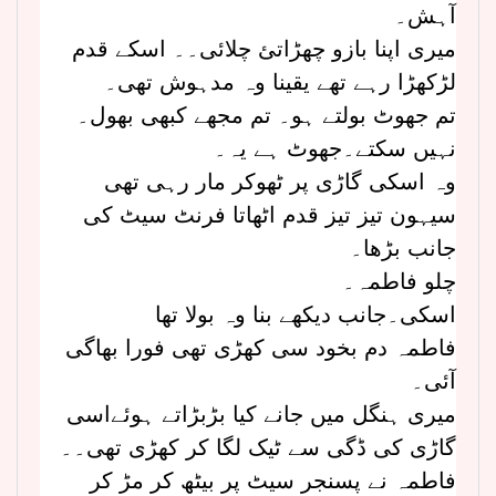
آہش۔
میری اپنا بازو چھڑاتئ چلائی۔۔ اسکے قدم
لڑکھڑا رہے تھے یقینا وہ مدہوش تھی۔
تم جھوٹ بولتے ہو۔ تم مجھے کبھی بھول۔
نہیں سکتے۔جھوٹ ہے یہ۔
وہ اسکی گاڑی پر ٹھوکر مار رہی تھی
سیہون تیز تیز قدم اٹھاتا فرنٹ سیٹ کی
جانب بڑھا۔
چلو فاطمہ۔
اسکی۔جانب دیکھے بنا وہ بولا تھا
فاطمہ دم بخود سی کھڑی تھی فورا بھاگی
آئی۔
میری ہنگل میں جانے کیا بڑبڑاتے ہوئےاسی
گاڑی کی ڈگی سے ٹیک لگا کر کھڑی تھی۔۔
فاطمہ نے پسنجر سیٹ پر بیٹھ کر مڑ کر