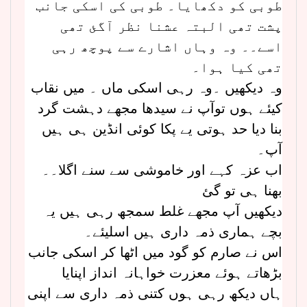
طوبی کو دکھایا۔ طوبی کی اسکی جانب
پشت تھی البتہ عشنا نظر آگئ تھی
اسے۔۔ وہ وہاں اشارے سے پوچھ رہی
تھی کیا ہوا۔
وہ دیکھیں ۔وہ رہی اسکی ماں ۔ میں نقاب
کیئے ہوں توآپ نے سیدھا مجھے دہشت گرد
بنا دیا حد ہوتی یے پکا کوئی انڈین ہی ہیں
آپ۔
اب عزہ کہے اور خاموشی سے سنے اگلا۔۔
بھنا ہی تو گئ
دیکھیں آپ مجھے غلط سمجھ رہی ہیں یہ
بچے ہماری ذمہ داری ہیں اسلیئے۔
اس نے صارم کو گود میں اٹھا کر اسکی جانب
بڑھاتے ہوئے معزرت خواہانہ انداز اپنایا
ہاں دیکھ رہی ہوں کتنی ذمہ داری سے اپنی