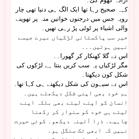
کہہ صحیح رہا تھا ایک الگ ہی دنیا تھی چار
رویہ جس میں درجنوں خواتین منہ پر تھوپنے
والی اشیاء پر ٹوٹی پڑ رہی تھیں۔
خیر سب پاکستانی لڑکیاں میرے جیسے
نہیں ہوتیں۔۔۔
اس نے گلا کھنکار کر گھورا۔۔
مگر لڑکیاں یہ سب کریں بنتا ہے لڑکوں کی
شکل کون دیکھتا۔
اس نے سیہون کی شکل دیکھتے ہی کہا تھا۔
ہم خود بھی اپنی شکل دیکھتے ہیں۔
انسان کو اپنے لیئے بھی بلکہ اپنے
لیئے ہی خود کو سنوار کر رکھنا
چاہیے۔ ذرا آئینہ دیکھو۔ کوئی حیرت
نہیں کہ ابھی تک سنگل ہو۔