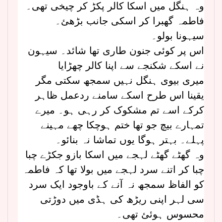
وہ ہنگل میں اسکا کالر پکڑ کر چیخی تھی۔
فاطمہ گھبرا کر اسکی جانب بڑھئ۔
سیہونا بولو۔
اس پر کوئی جنون طاری تھا شائد۔ سیہون
نے اسکے شکنجے سے اپنا کالر چھڑایا
میری بیوی ہنگل نہیں سمجھ سکتی مگر
یقینا اس طرح اسکے سامنے ردعمل ظاہر
کرکے اسے تم مشکوک کر رہی ہو۔ میرے
تمہارے بیچ جو تھا ختم ہوچکا چھے مہینے
پہلے۔ بہتر ہوگا یوں تماشا نہ بنائو۔
وہ گھٹے گھٹے لہجے میں اسکا بازو جکڑے چبا
چبا کر اتنے سرد لہجے میں بولا تھا کہ فاطمہ
کو الفاظ سمجھ نہ آنے کے باوجود ایک سرد
سی لہر اپنی ریڑھ کی ہڈی میں دوڑتی
محسوس ہوئئ تھی۔