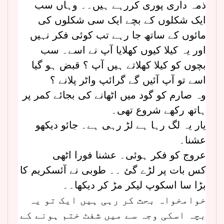
ذمہ داری پوری کررہے ہیں۔۔ وہاں سب
ایک شکلوں کے بچے ایک سی شکلوں کی
مائوں کے ساتھ جا رہے تب کوئی فکر نہیں
اور یہ کیلا کیوں کھلایا آپ نے اسے۔ سب
بچوں کو کیلا کھلاتے ہیں آپ ؟ قبض ہو گیا
اسے تو آپ آئیں گے گرائپ واٹر پلانے ؟
وہ صارم کو گود میں اٹھانے کی بجائے کمر پر
ہاتھ رکھے شروع تھی۔
یار یہ لگ رہا ہے لڑ رہی ہے۔ جائو دیکھو
عشنا۔
عروج کو فکر ہوئی۔ عشنا فورا اٹھی
کس بات پر لڑے گئ ۔۔ طوبی نے آئسکریم کا
بڑا سا اسکوپ لیکر مڑ کر دیکھا۔۔
خوامخواہ بحث کر رہی ہیں ایک تو یہ
بچہ اسکی وجہ سے میں شفٹ ختم ہونے کے