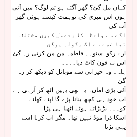
کہاں مل گئ؟ گھر آگئے ہو تم لوگ؟ میں آتی
ہوں اس میری کی توہمت کیسے ہوئی گھر
آنے کی
آگے سے واعظہ کا ردعمل کہیں مختلف
تھا غصے سے آگ بگولہ ہوگئ
ارے رکو۔سنو۔۔ فاطمہ من من کرتی رہ گئ
اس نے فون کاٹ دیا۔۔۔۔
ہاہ۔ وہ حیرانی سے موبائل کو دیکھ کر رہ
گئ
آئی بڑی اماں۔ یہ بھی یہیں اٹھ کر آرہی ہے
اب خود ہی کچھ بنانا پڑے گا اپنے کھانے
کو۔۔۔ بڑبڑاتے ہوئے اٹھنا ہی پڑا
اسکا ذرا موڈ نہیں تھا۔ مگر اب کرنا اسے
یہی پڑتا
۔۔۔۔۔۔۔۔۔۔۔۔۔۔۔۔۔۔۔۔۔۔۔۔۔۔۔۔۔۔۔