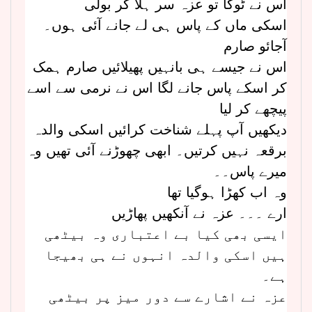
اس نے ٹوکا تو عزہ سر ہلا کر بولی
اسکی ماں کے پاس ہی لے جانے آئی ہوں۔
آجائو صارم
اس نے جیسے ہی بانہیں پھیلائیں صارم ہمک
کر اسکے پاس جانے لگا اس نے نرمی سے اسے
پیچھے کر لیا
دیکھیں آپ پہلے شناخت کرائیں اسکی والدہ
برقعہ نہیں کرتیں۔ ابھی چھوڑنے آئی تھیں وہ
میرے پاس۔۔
وہ اب کھڑا ہوگیا تھا
ارے ۔۔۔ عزہ نے آنکھیں پھاڑیں
ایسی بھی کیا بے اعتباری وہ بیٹھی
ہیں اسکی والدہ انہوں نے ہی بھیجا
ہے۔
عزہ نے اشارے سے دور میز پر بیٹھی