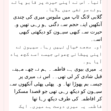
آنیا۔ اس نے اپنی حیرت پر قابو پاتے
ہوئے سر نفی میں ہلایا۔
گلابی لانگ ٹاپ میں ملبوس میری کی چندی
آنکھیں اپنے حجم سے دگنی ہو رہی تھیں وہ
حیرت سے کبھی سیہون کو دیکھتی کبھی
اسے۔
اوہ مجھے خیال نہیں رہا۔ سیہون نے
اپنی پیشانی چھوئی جیسے اسے کچھ یاد
آیا ہو۔
یہ میری بیوی ہے فاطمہ۔ ہم نے چھے مہینے
قبل شادی کر لی تھی۔۔ اس نے میری پر
جیسے بم پھوڑا تھا۔ وہ پھٹی پھٹی آنکھوں سے
سیہون کو دیکھ رہی تھی جو قصدا مسکرا
کر افاطمہ کی طرف دیکھ رہا تھا
فاطمہ یہ میری دوست ہے میری۔ ایک