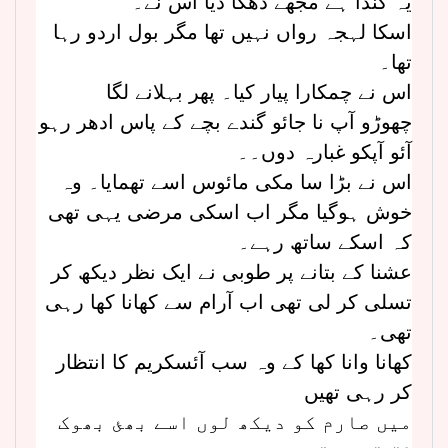
یہ گندا ہے مجھے دھکا دیا اس نے۔
اسکا لہجہ رواں نہیں تھا مگر بول اردو رہا
تھا۔
اس نے چمکارا پیار کیا۔ پھر بہلانے لگا
چھوڑو آپ نا جائو گندے بچے کے پاس ادھر رہو
آئو آپکو غبارہ دوں۔۔
اس نے بڑا سا مکی مائوس اسے تھمایا۔ وہ
خوش ہوگیا مگر اب اسکی مرضی یہی تھی
کہ اسکے ساتھ رہے۔
عشنا کے بتانے پر طوبی نے ایک نظر دیکھ کر
تسلی کر لی تھی اب آرام سے کھانا کھا رہی
تھی۔
کھانا وانا کھا کے وہ سب آئسکریم کا انتظار
کر رہی تھیں
میں صارم کو دیکھ لوں اسے بھئ بھوک