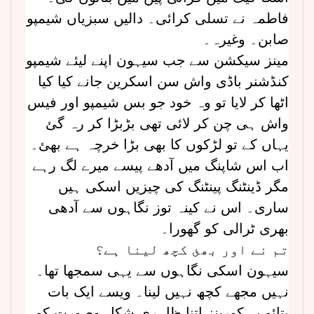
فاطمہ نے تسلی کرائی۔ دالیں سبزیاں شیمپو
صابن۔ وغیرہ۔
مینز سیکشن سے جب سیہون اپنے لیئے شیمپو
کنڈشنر باڈی واش سن اسکرین جانے کیا کیا
اٹھا کر لایا تو وہ خود جو بس شیمپو اور فیس
واش ہی چن کر لائی تھی بڑبڑا کر رہ گئ
یہاں کے تو لڑکوں کا بھی بڑا خرچہ ہے بھئ۔
اب اس شاپنگ میں آدھے پیسے میرے لگ رہے
مگر ڈینٹنگ پینٹنگ کی چیزیں اسکی ہیں
ساری۔ اس نے کینہ توز نگاہوں سے آدھی
بھری ٹرالی کو گھورا۔
تم نے اور بھئ کچھ لینا ہے؟
سیہون اسکی نگاہوں سے یہی سمجھا تھا۔
نہیں مجھے کچھ نہیں لینا۔ ویسے ایک بات
بتائو یہ کورینز اتنا ظاہری شکل وصورت کو