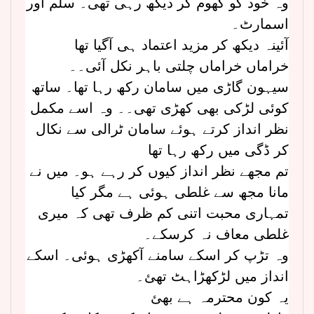
وہ خود کو گھوم کر دیکھ رہی تھی۔ سلم اور
اسمارٹ۔
آئینہ دیکھ کر مزید اعتماد ہی آگیا تھا
خراماں خراماں چلتی باہر نکل آئی۔۔
سیہون گاڑی میں سامان رکھ رہا تھا۔ ساتھ
کوئی لڑکی بھی کھڑی تھی۔۔ وہ اسے مکمل
نظر انداز کرتے ہوئے سامان ٹرالی سے نکال
کر ڈگی میں رکھ رہا تھا
تم مجھے نظر انداز کیوں کر رہے ہو۔ میں نے
مانا مجھ سے غلطی ہوئی ہے مگر کیا
تمہاری محبت اتنی کم ظرف تھی کہ میری
غلطی معاف نہ کرسکے۔
وہ تڑپ کر اسکے سامنے آکھڑی ہوئی۔ اسکے
انداز میں لڑکھڑاہٹ تھئ۔
یہ کون محترمہ ہے بھئ