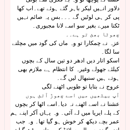
دلاور انہیں لیکر باہر گئے ہوئے تھے۔اب کھا
پی کر ہی لوٹیں گے ۔۔۔بس یہ صائم نہیں
ٹکتا میرے بغیر سو اسے لانا مجبوری۔
چھوٹا بھئ تو ہے۔۔
عزہ نے چمکارا تو وہ ماں کی گود میں مچلنے
سا لگا۔
اسکو اتار دیں ادھر دو تین سال کے بچوں
کیلئے جھولے وغیرہ کا انتظام ہے ملازم بھی
ہوتے ہیں سنبھال لیں گے۔
عروج نے بتایا تو طوبی اٹھنے لگی
آپ بیٹھیں میں اسے چھوڑ آتئ ہوں
عشنا نے اسے اٹھنے نہ دیا۔اسے اٹھا کر بچوں
کے پلے ایریا میں لے آئی۔ وہ یہاں آکر اپنے ہم
عمر بچے دیکھ کر خوش ہو گیا تھا۔ وہ جب
اندر گیندوں والی سلائڈ کی۔جانب بڑھ گیا تو