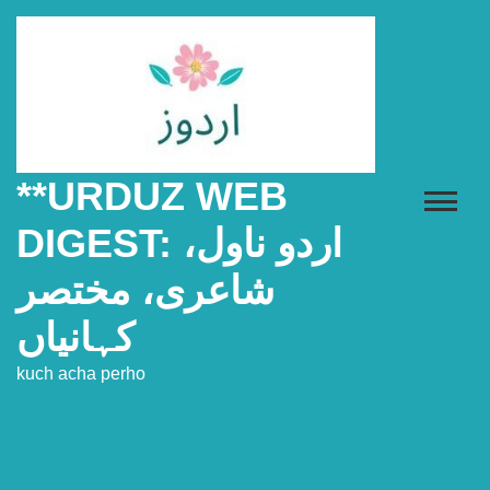
Skip
to
content
**URDUZ WEB
DIGEST: اردو ناول،
شاعری، مختصر
کہانیاں
kuch acha perho