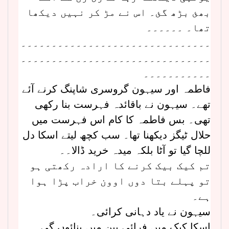
بھئ بڑھ گئ۔ اس نے مڑ کر نہیں دیکھا
تھا۔ ۔۔۔۔۔۔
۔۔۔۔۔۔۔۔۔۔۔۔۔۔۔۔۔۔۔۔۔۔۔۔۔۔۔۔۔۔۔
۔۔۔۔۔۔۔۔۔۔۔۔۔۔۔۔۔۔۔۔۔۔۔۔۔۔۔۔۔۔۔
۔۔۔۔۔۔۔۔۔۔۔
فاطمہ اور سیہون گروسری شاپنگ کرنے آئے
تھے۔ سیہون نے باقائدہ فہرست بنا رکھی
تھی۔ بس فاطمہ کا کام اس فہرست میں
حلال ٹیگز دیکھنا تھا۔ سب کچھ لیتے اسکا دل
للچا گیا تو آٹا بلکہ میدہ خرید ڈالا۔۔
تم کیک بیک کرنے کا ارادہ رکھتی ہو
تو پہلے بتا دوں اوون خراب پڑا ہوا
ہے۔
سیہون نے یاد دہانی کرائی۔
اسکا کیک میں فرائی پین میں بنائوں گی۔