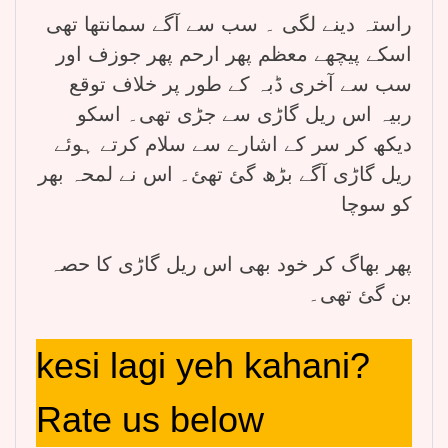
راستہ دینے لگی ۔ سب سے آگے سمانتھا تھی
اسکے پیچھے معظم پھر ارحم پھر جوزف اور
سب سے آخری ڈبہ کے طور پر خلاف توقع
ربیہ اس ریل گاڑی سے جڑی تھی۔ اسکو
دیکھ کر سر کے اشارے سے سلام کرتے ہوئے
ریل گاڑی آگے بڑھ گئ تھئ۔ اس نے لمحہ بھر
کو سوچا
پھر بھاگ کر خود بھی اس ریل گاڑی کا حصہ
بن گئ تھی۔
kesi lagi yeh kahani?
Rate us below