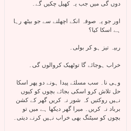
دوں گی میں جب یہ کھیل چکیں گے۔
اور جو یہ صوفہ انکے اچھلنے سے جو بیٹھ رہا
ہے اسکا کیا؟
ربیہ تیز ہو کر بولی۔
خراب ہوجائے گا توٹھیک کروالوں گی۔
وہی نا۔ سب مسلئے پیدا ہونے دو پھر اسکا
حل تلاش کرو اسکی بجائے بچوں کو کیوں
نہیں روکتیں کہ شور نہ کریں گھر کے کشن
برباد نہ کریں۔ میرا گھر دیکھا ہے میں تو
بچوں کو سیٹنگ بھی خراب نہیں کرنے دیتی۔