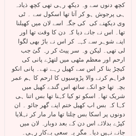
کچھ دنوں سے وہ دیکھ رہی تھی کچھ ذیادہ
ہی پرجوش ہو کر آتا تھا اسکول سے ۔ ٹی
وی دیکھنے کی کی جگہ اسے لان میں کھیلنا
تھا۔ اس نے جانے دیا کہ دن کا وقت تھا اور
اپنے شوہر سے کہہ کر اس نے باڑ بھی لگوا
لی تھی۔ لیکن وہ سر پیٹ کر رہ گئ جب
ارحم اور معظم مٹھی میں لتھڑے پانی کی
کیچڑ بنا کر اس سے کھیل رہے تھے۔ پانی انکو
فراہم کرنے والا پڑوسیوں کا ارحم کا ہم عمر
بچہ تھا جو انکے ساتھ اس گندے کھیل میں
شریک تھا۔ اسکو تو کیا کہنا تھا بس اتنا ہی
کہا کہ بس اب کھیل ختم اپنے گھر جائو ۔ ان
دونوں پر اسکا بس چلتا تھا مار مار کر نہلایا
کپڑے بدلائے اس دن کے بعد دوبارہ لان میں
جانے نہیں دیا۔ مگر یہ سعی بےکار رہی۔