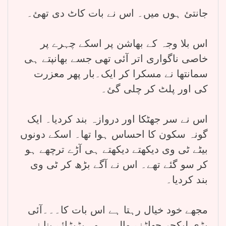
جانتئ ہوں میں۔ اس نے بات کاٹ دی تھئ۔
اس بلا وجہ کے بھاشن پر اسکے چہرے پر
خاصی ناگواری اتر آئی تھی جسے بھانپتے ہی
سمانتھا نے مسکرا کر ایک۔بار پھر معزرت
کی اور پلٹ کر چلی گئ۔
اس نے سر جھٹکا اور دروازہ بند کردیا۔ ایک
گونہ سکون کا احساس ہوا تھا۔ اسکے دونوں
بیٹے ٹی وی دیکھتے دیکھتے ہی آڑے ترچھے ہو
کر سو گئے تھے۔ اس نے آگے بڑھ کر ٹی وی
بند کردیا۔
مجھے خود خیال رہتا ہے اس بات کا۔۔۔آئی
بڑی لیکچر جھاڑنے والی۔ وہ بڑبڑائے بنا نہ