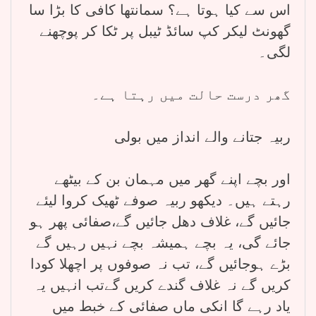
اس سے کیا ہوتا ہے؟ سمانتھا کافی کا بڑا سا
گھونٹ لیکر کپ سائڈ ٹیبل پر ٹکا کر پوچھنے
لگی۔
گھر درست حالت میں رہتا ہے۔
ربیہ جتانے والے انداز میں بولی
اور بچے اپنے گھر میں مہمان بن کے بیٹھے
رہتے ہیں۔ دیکھو ربیہ صوفے ٹھیک کروا لیئے
جائیں گے، غلاف دھل جائیں گے،صفائی پھر ہو
جائے گی، یہ بچے ہمیشہ بچے نہیں رہیں گے
بڑے ہوجائیں گے، تب نہ صوفوں پر اچھلا کودا
کریں گے نہ غلاف گندے کریں گےتب انہیں یہ
یاد رہے گا انکی ماں صفائی کے خبط میں