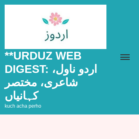
Skip
to
content
**URDUZ WEB
DIGEST: اردو ناول،
شاعری، مختصر
کہانیاں
kuch acha perho