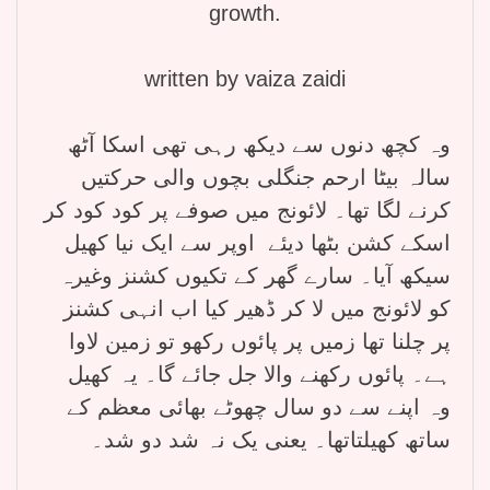
growth.
written by vaiza zaidi
وہ کچھ دنوں سے دیکھ رہی تھی اسکا آٹھ
سالہ بیٹا ارحم جنگلی بچوں والی حرکتیں
کرنے لگا تھا۔ لائونج میں صوفے پر کود کود کر
اسکے کشن بٹھا دیئے اوپر سے ایک نیا کھیل
سیکھ آیا۔ سارے گھر کے تکیوں کشنز وغیرہ
کو لائونج میں لا کر ڈھیر کیا اب انہی کشنز
پر چلنا تھا زمیں پر پائوں رکھو تو زمین لاوا
ہے۔ پائوں رکھنے والا جل جائے گا۔ یہ کھیل
وہ اپنے سے دو سال چھوٹے بھائی معظم کے
ساتھ کھیلتاتھا۔ یعنی یک نہ شد دو شد۔