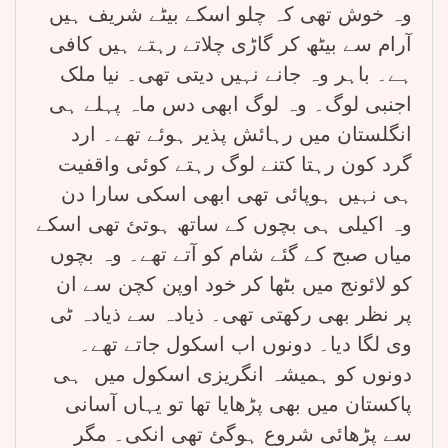
وہ خوش تھی کہ چلو اسکے بیٹے شریف ہیں
آرام سے بیٹھ کر گاڑی چلاتے رہتے ہیں کافی
ہے۔ باہر وہ جانے نہیں دیتی تھی۔ نیا ملک
اجنبی لوگ۔ وہ لوگ ابھی دس ماہ پہلے ہی
انگلستان میں رہائش پذیر ہوئے تھے۔ ارد
گرد کون رہتا کتنے لوگ رہتے کوئی واقفیت
ہی نہیں ہوپائی تھی ابھی اسکی سارا دن
وہ اکیلی ہی بچوں کے ساتھ ہوتئ تھی اسکے
میاں صبح کے گئے شام کو آتے تھے۔ وہ بچوں
کو لائونج میں بٹھا کر خود اوپن کچن سے ان
پر نظر بھی رکھتی تھی۔ ذیادہ سے ذیادہ ٹی
وی لگا دیا۔ دونوں اب اسکول جاتے تھے۔
دونوں کو ہمیشہ انگریزی اسکول میں ہی
پاکستان میں بھی پڑھایا تھا تو یہاں آسانی
سے پڑھائی شروع ہوگئ تھی انکی۔ مگر