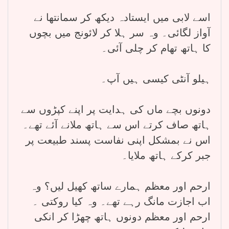
اسے لابی میں ایستادہ دیکھ کر سمانتھا نے
آواز لگائی۔ وہ سر ہلا کر لائونج میں بچوں
کا ہاتھ تھام کر چلی آئی۔
ہیلو آنٹی کیسی ہیں آپ۔
دونوں بچے ماں کی ہدایت پر اپنے کپڑوں سے
ہاتھ صاف کرتے اس سے ہاتھ ملانے آئے تھے۔
اس نے بمشکل اپنی نفاست پسند طبیعت پر
جبر کرکے ہاتھ ملایا۔
ارحم اور معظم ہمارے ساتھ کھیل لیں؟ وہ
اب اجازت مانگ رہے تھے۔ وہ کیا روکتی ۔
ارحم اور معظم دونوں ہاتھ چھڑا کر انکی