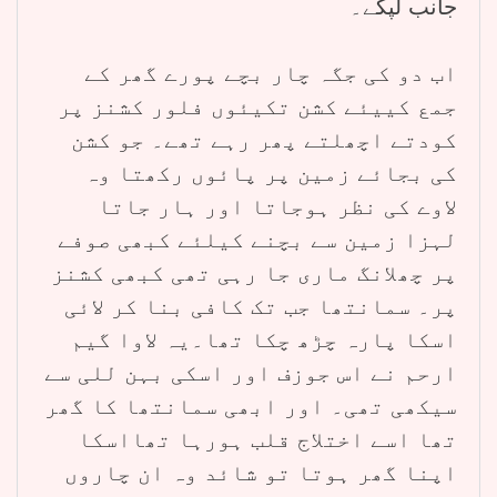
جانب لپکے۔
اب دو کی جگہ چار بچے پورے گھر کے
جمع کییئے کشن تکیئوں فلور کشنز پر
کودتے اچھلتے پھر رہے تھے۔ جو کشن
کی بجائے زمین پر پائوں رکھتا وہ
لاوے کی نظر ہوجاتا اور ہار جاتا
لہزا زمین سے بچنے کیلئے کبھی صوفے
پر چھلانگ ماری جا رہی تھی کبھی کشنز
پر۔ سمانتھا جب تک کافی بنا کر لائی
اسکا پارہ چڑھ چکا تھا۔یہ لاوا گیم
ارحم نے اس جوزف اور اسکی بہن للی سے
سیکھی تھی۔ اور ابھی سمانتھا کا گھر
تھا اسے اختلاج قلب ہورہا تھااسکا
اپنا گھر ہوتا تو شائد وہ ان چاروں