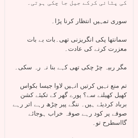
کی پٹائی کرکے جیل جا چکی ہوتی۔
سوری تمہیں انتظار کرنا پڑا۔
سمانتھا پکی انگریزنی تھی۔بات بے بات
معزرت کرنے کی عادت۔
مگر ربیہ چڑ چکی تھی کہے بنا نہ رہ سکی۔
تم منع نہیں کرتیں انہیں لاوا جیسا بکواس
کھیل کھیلنے سے؟ پورے گھر کے تکیئے کشن
برباد کردیئے ہیں۔ ننگے پیر چڑھ رہے اتر رہے
صوفے پر کود رہے صوفہ خراب ہوجائے
گااسطرح تو۔