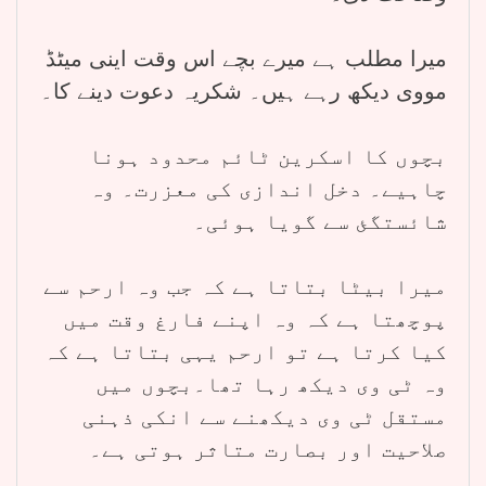
میرا مطلب ہے میرے بچے اس وقت اینی میٹڈ
مووی دیکھ رہے ہیں۔ شکریہ دعوت دینے کا۔
بچوں کا اسکرین ٹائم محدود ہونا
چاہیے۔ دخل اندازی کی معزرت۔ وہ
شائستگئ سے گویا ہوئی۔
میرا بیٹا بتاتا ہے کہ جب وہ ارحم سے
پوچھتا ہے کہ وہ اپنے فارغ وقت میں
کیا کرتا ہے تو ارحم یہی بتاتا ہے کہ
وہ ٹی وی دیکھ رہا تھا۔بچوں میں
مستقل ٹی وی دیکھنے سے انکی ذہنی
صلاحیت اور بصارت متاثر ہوتی ہے۔