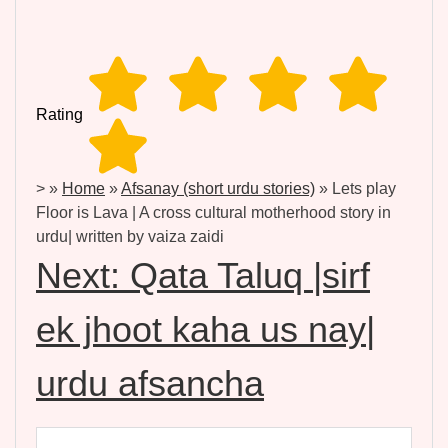
Rating
>
»
Home
»
Afsanay (short urdu stories)
»
Lets play
Floor is Lava | A cross cultural motherhood story in
urdu| written by vaiza zaidi
Next:
Qata Taluq |sirf
ek jhoot kaha us nay|
urdu afsancha