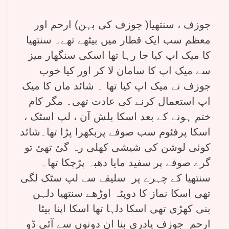
جوزف ، سنتھیا( جوزف کی بہن) ارحم اور
معظم سب ایک قطار میں بیٹھے تھے۔ سنتھیا
کا میک اپ کیا جا رہا تھا اسکی سنگھار میز
سے میک اپ کا سامان لا کر اور کیا خوب
جوزف نے میک اپ کیا تھا ۔ شائد ماں کا میک
اپ استعمال کرنے کی عادت تھی۔ مگر کام
ختم ہونے کے بعد اسکا بلش آن ، لپ اسٹک ،
اسکا پرفئوم سب صوفے پربکھرا پڑا تھا۔شائد
کوئی لوشن کی شیشی کھلی رہ گئ تھئ تو
گرے صوفے پر سفید مایا دھبہ پڑچکا تھا۔
سنتھیا کے چہرے پر سلیقے سے لپ سٹک لگی
تھی اسکا نماز کا دوپٹہ اوڑھے سنتھیا دلہن
بنی کھڑی تھی اسکا دلہا تھا اسکا اپنا بیٹا
ارحم جوزف پادری بنا ان دونوں سے آئی ڈو