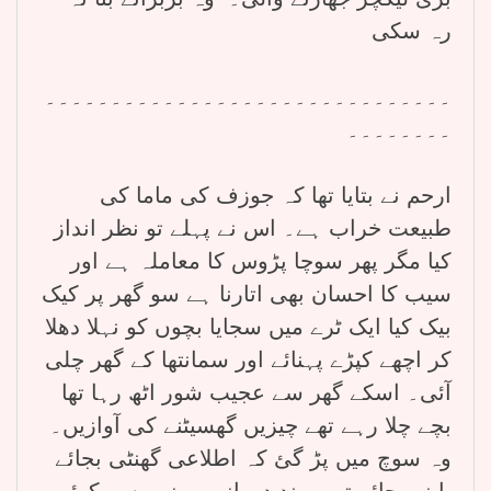
رہ سکی
۔۔۔۔۔۔۔۔۔۔۔۔۔۔۔۔۔۔۔۔۔۔۔۔۔۔۔۔۔۔۔
۔۔۔۔۔۔۔۔
ارحم نے بتایا تھا کہ جوزف کی ماما کی
طبیعت خراب ہے۔ اس نے پہلے تو نظر انداز
کیا مگر پھر سوچا پڑوس کا معاملہ ہے اور
سیب کا احسان بھی اتارنا ہے سو گھر پر کیک
بیک کیا ایک ٹرے میں سجایا بچوں کو نہلا دھلا
کر اچھے کپڑے پہنائے اور سمانتھا کے گھر چلی
آئی۔ اسکے گھر سے عجیب شور اٹھ رہا تھا
بچے چلا رہے تھے چیزیں گھسیٹنے کی آوازیں۔
وہ سوچ میں پڑ گئ کہ اطلاعی گھنٹی بجائے
یا نہ بجائے تبھی بند دروازے پر زور سے کوئی