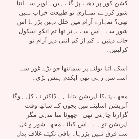
کشن کور پر دھبے پڑ گئے ہیں۔ اوپر سے اتنا
شور کررہے تمہاری تو طبیعت خراب نہیں
تھی؟ تمہارے آرام میں خلل نہیں پڑرہا اس
شور سے۔ اس سے بہتر تھا تم انکو اسکول
جانے دیتیں ۔ کم از کم اتنی دیر آرام تو
کرلیتیں۔
اسکے اتنا بولنے پر سمانتھا جو بڑے غور سے
اسے سن رہی تھی ایکدم ہنس پڑی۔
مجھے پتےکا آپریشن بتایا ہے ڈاکٹر نے کل ہوگا
آپریشن اسلیئے میں بچوں کے ساتھ وقت
گزارنا چاہتی تھی۔ چھوٹا سا سہی مگر
آپریشن تو ہے۔ اس کیلئے مجھے شور و غل
سے فرق نہیں پڑرہا۔ باقی تکیئے غلاف بدل