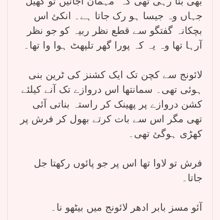
بھی بتا رہی تھی کہ مہمان آجائیں تو کھیل
جہاں وہ جیسا ہو رک جاتا ہے۔ انکئ اس
بچکانہ گفتگو سے قطع نظر ربیہ کو جو نظر
آرہا تھا وہ یہ کہ پورا گھر تلپھٹ ہوا وا تھا۔
لائونج سے کچن تک ایک کشنز کی ٹرین بنی
ہوئی تھی۔ سمانتھا اس دروازے تک آنے کیلئے
کشن دروازے پر پھینک کر راستہ بناتی آئی
تھی مگر اس سے بات کرتے بھول کر فرش پر
کھڑی ہوگئ تھی۔
فرش تو لاوا تھا اس پر جو پائوں رکھتا جل
جاتا۔
آئو مسز بابر ادھر لائونج میں بیٹھو نا۔