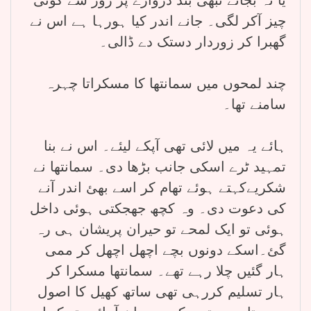
چیز آکر لگی۔ جانے اندر کیا ہورہا ہے اس نے
گھبرا کر زوردار دستک دے ڈالی۔
چند لمحوں میں سمانتھا کا مسکراتا چہرہ
سامنے تھا۔
ہائے یہ میں لائی تھی آپکے لیئے۔ اس نے بنا
تمہید ٹرے اسکی جانب بڑھا دی۔ سمانتھا نے
شکریےکہتے ہوئے تھام کر اسے بھئ اندر آنے
کی دعوت دی۔ وہ کچھ جھجکتی ہوئی داخل
ہوئی تو ایک لمحے تو حیران پریشان ہی رہ
گئ۔اسکے دونوں بچے اچھل اچھل کر ممی
ہار گئیں چلا رہے تھے۔ سمانتھا مسکرا کر
ہار تسلیم کررہی تھی ساتھ کھیل کا اصول