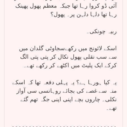
آئی ڈو کروا رہا تھا جبکہ معظم پھول پھینک
رہا تھا دلہا دلہن پر۔ پھول؟
ربیہ چونکی۔
اسکے لائونج میں رکھےسجاوٹی گلدان میں
سے سب نقلی پھول نکال کر پتی پتی الگ
کرکے ایک پلیٹ میں اکٹھے کر رکھے تھے۔
یہ کیا ہورہا ہے؟ یہ پہلی دفعہ تھا کہ اسکے
منہ سے غصے کی بجائے روہانسی سی آواز
نکلی۔ چاروں بچے اپنی اپنی جگہ تھم گئے
تھے۔
۔۔۔۔۔۔۔۔۔۔۔۔۔۔۔۔۔۔۔۔۔۔۔۔۔۔۔۔۔۔۔