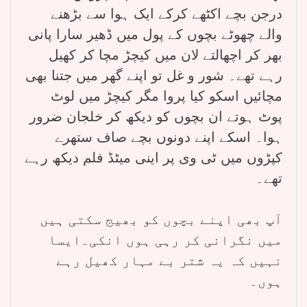
درجن بچے اکٹھے کرکے ایک ہوا سے بڑھنے
والے چھوٹے بچوں کے پول میں ڈھیر سارا پانی
بھر کر اچھالتے لان میں کیچڑ مچا کر کھیل
رہے تھے۔ شور و غل تو اپنے گھر میں جتنا بھی
مچائیں اسکو کیا پروا مگر کیچڑ میں لوٹ
پوٹ ہوتے ان بچوں کو دیکھ کر خلجان ضرور
ہوا۔ اسکے اپنے دونوں بچے صاف ستھرے
کپڑوں میں ٹی وی پر اینی میٹڈ فلم دیکھ رہے
تھے۔
آپ بھی اپنے بچوں کو بھیج سکتی ہیں
میں نگرانی کر رہی ہوں انکی۔ایسا
نہیں کہ یہ شتر بے مہار کھیل رہے
ہوں۔