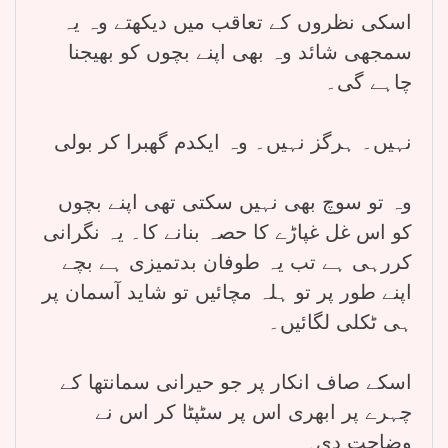
اسکی نظروں کے تعاقب میں دیکھتے وہ یہ
سمجھی شائد وہ بھی اپنے بچوں کو بھیجنا
چاہے گی۔
نہیں۔ ہرگز نہیں۔ وہ ایکدم گھبرا کر بولی
وہ تو سوچ بھی نہیں سکتی تھی اپنے بچوں
کو اس غل غپاڑے کا حصہ بنانے کا۔ یہ نگرانی
کررہی ہے تب یہ طوفان بدتمیزی ہے بچے
اپنے طور پر تو ہلہ مچائیں تو شاید آسمان پر
ہی ٹکلی لگائیں۔
اسکے صاف انکار پر جو حیرانی سمانتھا کے
چہرے پر ابھری اس پر سٹپٹا کر اس نے
وضاحت دی۔