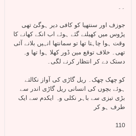
۔۔
جوزف اور سنتھیا کو کافی دیر ہوگئ تھی
پڑوس میں کھیلنے گئے ہوئے اب انکے کھانے کا
وقت ہوا چاہتا تھا تو سمانتھا انہیں بلانے آئی
تھی۔ خلاف توقع مین ڈور کھلا ہوا تھا وہ
دستک دے کر انتظار کرنے لگی۔
کو چھک چھک۔ ریل گاڑی کی آواز نکالتے
ہوئے بچوں کی انسانی ریل گاڑی اندر سے
بڑی تیزی سے باہر نکلی وہ ایکدم سے ایک
طرف ہو کر
110