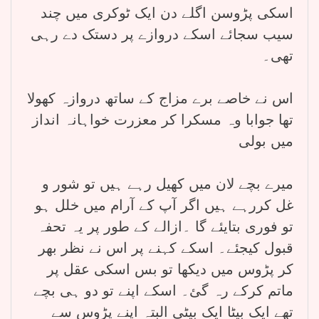
اسکی پڑوسن اگلے دن ایک ٹوکری میں چند
سیب سجائے اسکے دروازے پر دستک دے رہی
تھی۔
اس نے خاصے برے مزاج کے ساتھ دروازہ کھولا
تھا جوابا وہ مسکرا کر معزرت خواہانہ انداز
میں بولی
میرے بچے لان میں کھیل رہے ہیں تو شور و
غل کررہے ہیں اگر آپ کے آرام میں خلل ہو
تو فوری بتایئے گا ۔ازالے کے طور پر یہ تحفہ
قبول کیجئے۔ اسکے کہنے پر اس نے نظر بھر
کر پڑوس میں دیکھا تو بس اسکی عقل پر
ماتم کرکے رہ گئ۔ اسکے اپنے تو دو ہی بچے
تھے ایک بیٹا ایک بیٹی البتہ اپنے پڑوس سے