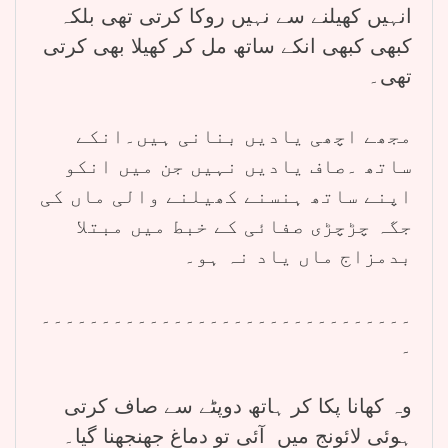
انہیں کھیلنے سے نہیں روکا کرتی تھی بلکہ
کبھی کبھی انکے ساتھ مل کر کھیلا بھی کرتی
تھی۔
مجھے اچھی یادیں بنانی ہیں۔انکے
ساتھ ۔صاف یادیں نہیں جن میں انکو
اپنے ساتھ ہنسنے کھیلنے والی ماں کی
جگہ چڑچڑی صفائی کے خبط میں مبتلا
بدمزاج ماں یاد نہ ہو۔
۔۔۔۔۔۔۔۔۔۔۔۔۔۔۔۔۔۔۔۔۔۔۔۔۔۔۔۔۔۔۔
۔
وہ کھانا پکا کر ہاتھ دوپٹے سے صاف کرتی
ہوئی لائونج میں آئی تو دماغ جھنجھنا گیا۔