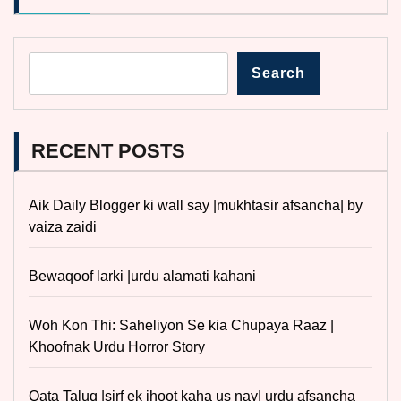
Search
RECENT POSTS
Aik Daily Blogger ki wall say |mukhtasir afsancha| by
vaiza zaidi
Bewaqoof larki |urdu alamati kahani
Woh Kon Thi: Saheliyon Se kia Chupaya Raaz |
Khoofnak Urdu Horror Story
Qata Taluq |sirf ek jhoot kaha us nay| urdu afsancha