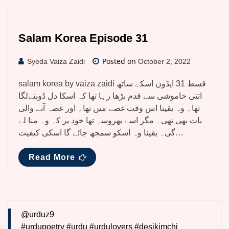
Salam Korea Episode 31
Posted on
Syeda Vaiza Zaidi
October 2, 2022
salam korea by vaiza zaidi قسط 31 ایڈون اسکے ساتھ
اتنی خاموشی سے قدم بڑھا رہا تھا کہ اسکا دل ڈوبنےلگا
تھا۔ وہ یقینا اس وقت غصے میں تھا۔ اور غصہ آنے والی
بات بھی تھی۔ مگر اسے بھروسہ تھا خود پر کہ وہ منا لے
گی۔ یقینا وہ اسکو سمجھ جائے گا اسکی کیفیت…
Read More
@urduz9
#urdupoetry
#urdu
#urdulovers
#desikimchi