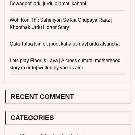
Bewaqoof larki |urdu alamati kahani
Woh Kon Thi: Saheliyon Se kia Chupaya Raaz |
Khoofnak Urdu Horror Story
Qata Taluq |sirf ek jhoot kaha us nay| urdu afsancha
Lets play Floor is Lava | A cross cultural motherhood
story in urdu| written by vaiza zaidi
RECENT COMMENT
CATEGORIES