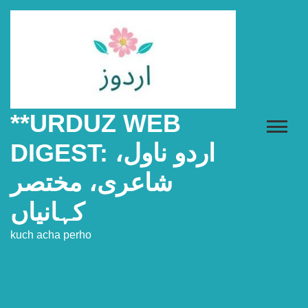
Skip
to
content
**URDUZ WEB
DIGEST: اردو ناول،
شاعری، مختصر
کہانیاں
kuch acha perho