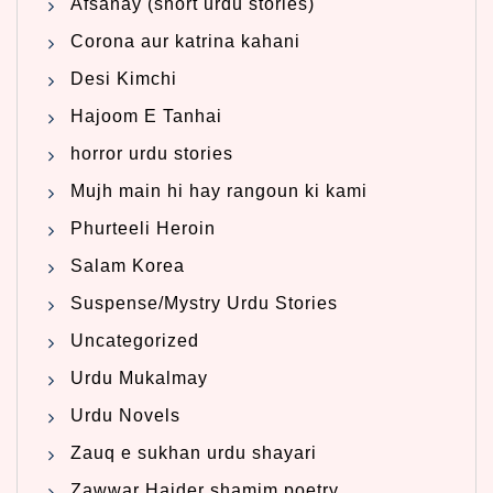
Afsanay (short urdu stories)
Corona aur katrina kahani
Desi Kimchi
Hajoom E Tanhai
horror urdu stories
Mujh main hi hay rangoun ki kami
Phurteeli Heroin
Salam Korea
Suspense/Mystry Urdu Stories
Uncategorized
Urdu Mukalmay
Urdu Novels
Zauq e sukhan urdu shayari
Zawwar Haider shamim poetry