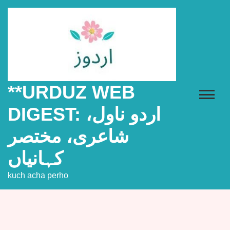
Skip
to
content
**URDUZ WEB
DIGEST: اردو ناول،
شاعری، مختصر
کہانیاں
kuch acha perho