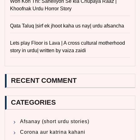
Woh Kon Thi: Saheliyon Se kia Chupaya Raaz |
Khoofnak Urdu Horror Story
Qata Taluq |sirf ek jhoot kaha us nay| urdu afsancha
Lets play Floor is Lava | A cross cultural motherhood
story in urdu| written by vaiza zaidi
RECENT COMMENT
CATEGORIES
Afsanay (short urdu stories)
Corona aur katrina kahani