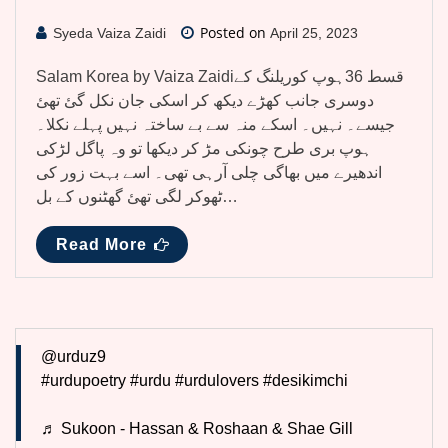
Posted on
Syeda Vaiza Zaidi
April 25, 2023
Salam Korea by Vaiza Zaidiقسط 36ہوپ کوریلنگ کے
دوسری جانب کھڑے دیکھ کر اسکی جان نکل گئ تھئ
جیسے۔ نہیں۔ اسکے منہ سے بے ساختہ نہیں پہلے نکلا۔
ہوپ بری طرح چونکی مڑ کر دیکھا تو وہ پاگل لڑکی
اندھیرے میں بھاگی چلی آرہی تھی۔ اسے بہت زور کی
ٹھوکر لگی تھئ گھٹنوں کے بل…
Read More
@urduz9
#urdupoetry
#urdu
#urdulovers
#desikimchi
♬ Sukoon - Hassan & Roshaan & Shae Gill