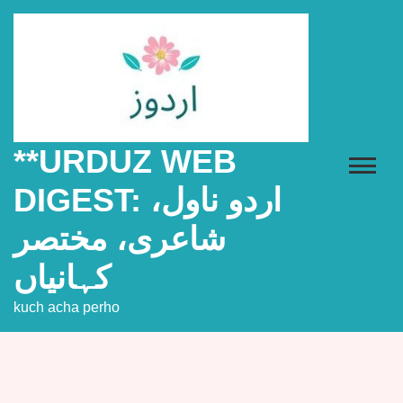
Skip
to
content
**URDUZ WEB
DIGEST: اردو ناول،
شاعری، مختصر
کہانیاں
kuch acha perho