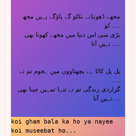
مجھے ڈھونڈنے نکلو گے پاؤگے یہیں مجھ
کو ….
بڑی سی اس دنیا میں مجھے کھونا بھی
نہیں آتا ….
پل پل کاٹا ہے پچھتاووں میں ہجوم تم نے
….
گزاردی زندگی تم نے تنہا تمہیں جینا بھی
نہیں آتا….
koi gham bala ka ho ya nayee 
koi museebat ho...
