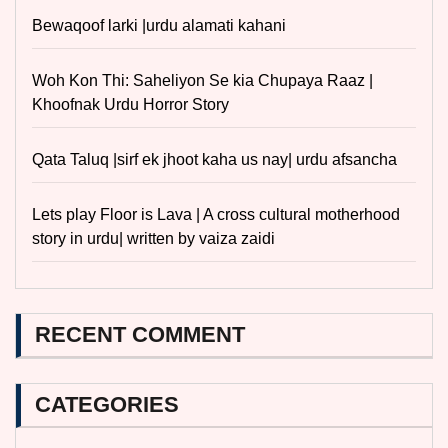
Bewaqoof larki |urdu alamati kahani
Woh Kon Thi: Saheliyon Se kia Chupaya Raaz |
Khoofnak Urdu Horror Story
Qata Taluq |sirf ek jhoot kaha us nay| urdu afsancha
Lets play Floor is Lava | A cross cultural motherhood
story in urdu| written by vaiza zaidi
RECENT COMMENT
CATEGORIES