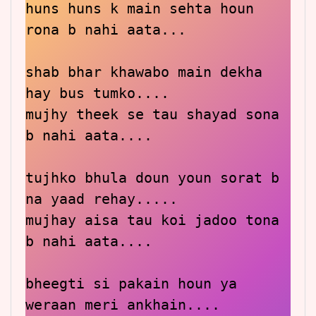
huns huns k main sehta houn 
rona b nahi aata...

shab bhar khawabo main dekha 
hay bus tumko....

mujhy theek se tau shayad sona 
b nahi aata....

tujhko bhula doun youn sorat b 
na yaad rehay.....

mujhay aisa tau koi jadoo tona 
b nahi aata....

bheegti si pakain houn ya 
weraan meri ankhain....
