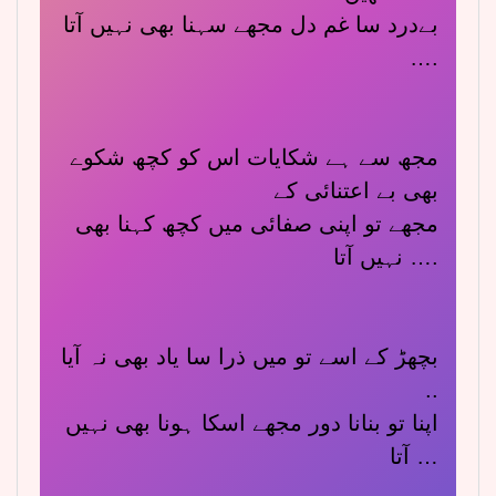
بےدرد سا غم دل مجھے سہنا بھی نہیں آتا
….
مجھ سے ہے شکایات اس کو کچھ شکوے
بھی بے اعتنائی کے
مجھے تو اپنی صفائی میں کچھ کہنا بھی
نہیں آتا ….
بچھڑ کے اسے تو میں ذرا سا یاد بھی نہ آیا
..
اپنا تو بنانا دور مجھے اسکا ہونا بھی نہیں
آتا …