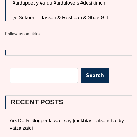
#urdupoetry
#urdu
#urdulovers
#desikimchi
♬ Sukoon - Hassan & Roshaan & Shae Gill
Follow us on tiktok
Search
RECENT POSTS
Aik Daily Blogger ki wall say |mukhtasir afsancha| by
vaiza zaidi