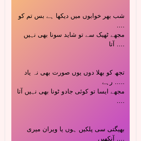
شب بھر خوابوں میں دیکھا ہے بس تم کو
….
مجھے ٹھیک سے تو شاید سونا بھی نہیں
آتا ….
تجھ کو بھلا دوں یوں صورت بھی نہ یاد
رہے …..
مجھے ایسا تو کوئی جادو ٹونا بھی نہیں آتا
….
بھیگتی سی پلکیں ہوں یا ویران میری
آنکھیں ….