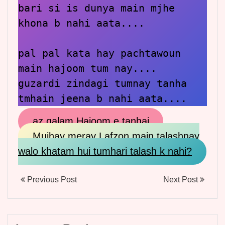
bari si is dunya main mjhe 
khona b nahi aata....

pal pal kata hay pachtawoun 
main hajoom tum nay....

guzardi zindagi tumnay tanha 
tmhain jeena b nahi aata....
az qalam Hajoom e tanhai
Mujhay meray Lafzon main talashnay
walo khatam hui tumhari talash k nahi?
Previous Post
Next Post