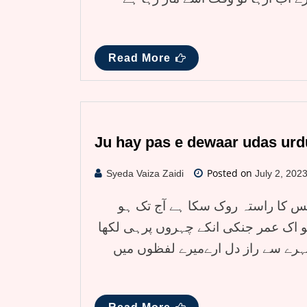
Read More
Ju hay pas e dewaar udas urd
Posted on
Syeda Vaiza Zaidi
July 2, 202
کس کا راستہ روک سکا ہے آج تک ہو
ہو اک عمر جنکی انکے چہروں پرہی لکھا
چہرے سے راز دل ارےمیرے لفظوں میں