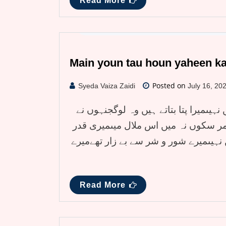
Read More
Hajoom E Tanhai
,
Zauq e sukhan urdu shay
Main youn tau houn yaheen k
Posted on
Syeda Vaiza Zaidi
July 16, 20
یںمیرا پتا بتاتے ہیں وہ لوگجنہوں نے
ںمر سکوں نہ میں اس ملال میںمیری قدر
ہیںمیرے شور و شر سے بے زار تھےمیرے
Read More