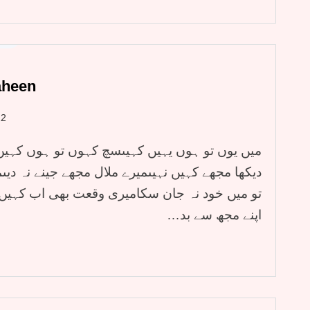
ari
aheen
22
میں یوں تو ہوں یہیں کہیںسچ کہوں تو ہوں کہیں نہ
دیکھا مجھے کہیں نہیںمیرے ملال مجھے جینے نہ دی
تو میں خود نہ جان سکامیری وقعت بھی اب کہیں ن
اپنے مجھ سے بد…