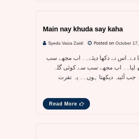
Main nay khuda say kaha
Posted on
Syeda Vaiza Zaidi
October 17
 دے۔اس نے دکھا دیئے۔۔ اب مجھے سب
ھ لیا۔۔ اب مجھے سب سے کوئی گلہ
جب آئینہ دیکھتا ہوں۔۔ یہ نفرت
Read More