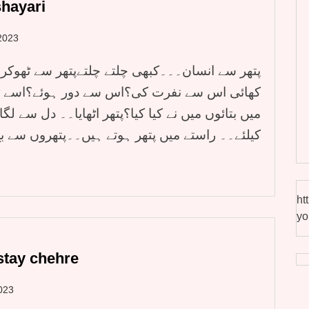
shayari
2023
پتھر سے انسان۔۔۔کبھی چلتے چلتےپتھر سے ٹھوکر 
کھائی اس سے نفرت کی؟اس سے دور ہوئے؟اسے ٹھوک
میں بتائوں میں نے کیا کیا؟پتھر اٹھایا۔۔ دل سے ل
کیلئے۔۔ راستے میں پتھر ہوتے ہیں۔۔پتھروں سے ب…
ht
yo
stay chehre
023