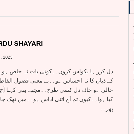
 URDU SHAYARI
, 2023
دل کرر ہا بکواس کروں۔۔کوئی بات نہ خاص ہو۔
کے ذیاں کا نہ احساس ہو۔۔بے معنی فضول الفا
خالی ہو جائے دل کسی طرح۔۔مجھے بھی کہنا آج
کیا ہوا۔۔کیوں تم آج اتنی اداس ہو۔۔میں تھک
پھر…