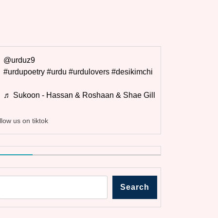
@urduz9
#urdupoetry
#urdu
#urdulovers
#desikimchi
♬ Sukoon - Hassan & Roshaan & Shae Gill
llow us on tiktok
Search