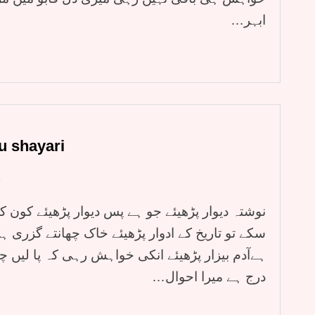
ابہر…
u shayari
3
نوشتہ دیوار پڑھیئے جو ہے پس دیوار پڑھیئے کون 
سکے تو تاریخ کے ادوار پڑھیئے خاک چھانتے گزری 
ہےآدم بیزار پڑھیئے انکی خواہش رہی کہ پا لیں 
درج ہے میرا احوال…