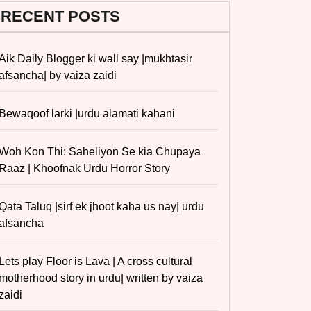
RECENT POSTS
Aik Daily Blogger ki wall say |mukhtasir
afsancha| by vaiza zaidi
Bewaqoof larki |urdu alamati kahani
Woh Kon Thi: Saheliyon Se kia Chupaya
Raaz | Khoofnak Urdu Horror Story
Qata Taluq |sirf ek jhoot kaha us nay| urdu
afsancha
Lets play Floor is Lava | A cross cultural
motherhood story in urdu| written by vaiza
zaidi