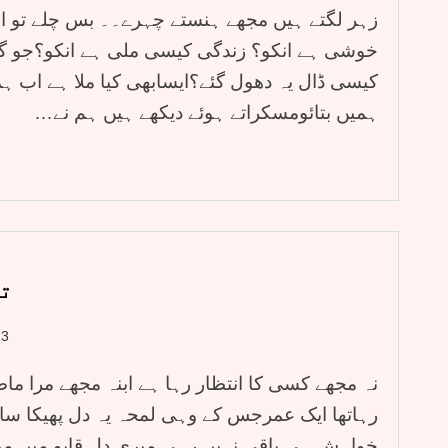
زہر لگتے ہیں مجھے ہنستے چہرے۔۔ بس چلے تو ا
خوشی ہے انکو؟ زندگی کیسی ملی ہے انکو؟جو 
کیسی ڈال یہ دھول گئے؟ایسابھی کیا ملا ہے اب ہم
ہمیں بتائومسکراتے ہوئے دیکھے ہیں ہم نے…
تن
23
نہ مجھے کسی کا انتظار رہا ہے ابنہ مجھے مرا ما
رہاتھا ایک عمرجس کے وہی لمحہ یہ دل پھیکا سا
خواہش ہی باقی نہیں رہی میری دل قابو میں مرے