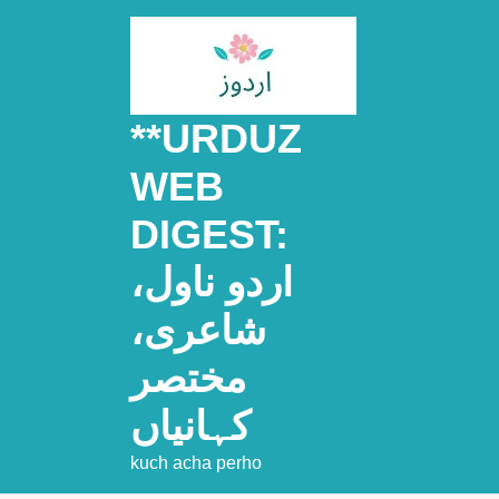
Skip
to
content
**URDUZ
WEB
DIGEST:
اردو ناول،
شاعری،
مختصر
کہانیاں
kuch acha perho