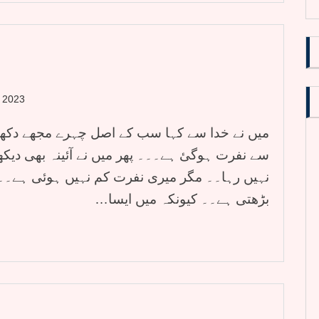
, 2023
میں نے خدا سے کہا سب کے اصل چہرے مجھے دکھا
سے نفرت ہوگئ ہے۔۔۔ پھر میں نے آئینہ بھی دیک
نہیں رہا۔۔ مگر میری نفرت کم نہیں ہوئی ہے۔۔ 
بڑھتی ہے۔۔ کیونکہ میں ایسا…