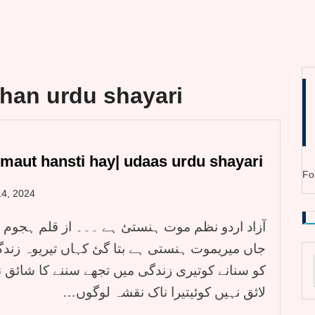
han urdu shayari
maut hansti hay| udaas urdu shayari
Fo
4, 2024
آزاد اردو نظم موت ہنستئ ہے ۔۔۔ از قلم ہجوم 
جاں میریموت ہنستی ہے بتا گئ کہاں تیریوہ زن
کو سنانے کوتیری زندگی میں تجھے سننے کا شائق ن
لائق نہیں کوئیتیرا ناک نقشہ لوگوں…