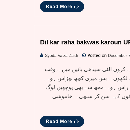
Read More
Dil kar raha bakwas karoun
Posted on
Syeda Vaiza Zaidi
December 7
۔کروں الٹی سیدھی باتیں میں۔۔وقت
ظ لکھوں۔۔بس میری کچھ بھڑاس ہو۔۔
 راس ہو۔۔مجھ سے بھی پوچھیں لوگ
 جائوں کہہ سن کر سبھی۔۔خاموشی
Read More