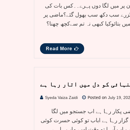
ن پر میں لگا دوں پہرے۔۔کس بات کی
گزرے سب دکھ سب بھول گئے؟ماضی پر
یں بتائوکیا کبھی نہ تم سےکچھ چھنا؟
Read More
ہائی کو دل میں اتار رہا ہے
Posted on
Syeda Vaiza Zaidi
July 19, 20
ضی پکار رہا ہے اب جستجو میں لگا
 گزار رہا ہے اباب تو کوئی حسرت کوئی
 اب آرہا تو وقت اسے مار رہا ہے