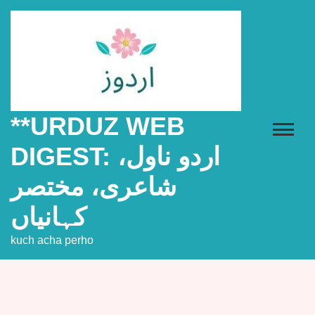
Skip
to
content
**URDUZ WEB
DIGEST: اردو ناول،
شاعری، مختصر
کہانیاں
kuch acha perho