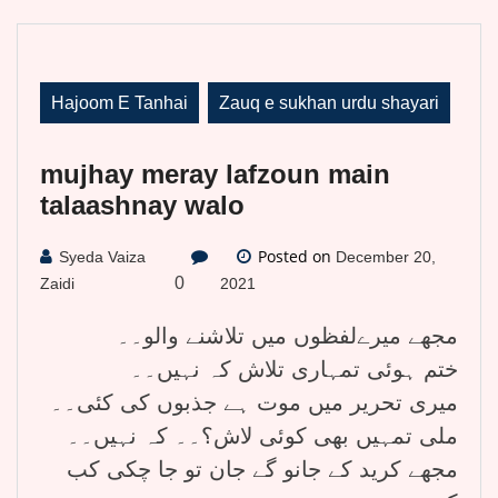
Hajoom E Tanhai
Zauq e sukhan urdu shayari
mujhay meray lafzoun main
talaashnay walo
Posted on
Syeda Vaiza
December 20,
0
Zaidi
2021
مجھے میرےلفظوں میں تلاشنے والو۔۔
ختم ہوئی تمہاری تلاش کہ نہیں۔۔
میری تحریر میں موت ہے جذبوں کی کئی۔۔
ملی تمہیں بھی کوئی لاش؟۔۔ کہ نہیں۔۔
مجھے کرید کے جانو گے جان تو جا چکی کب