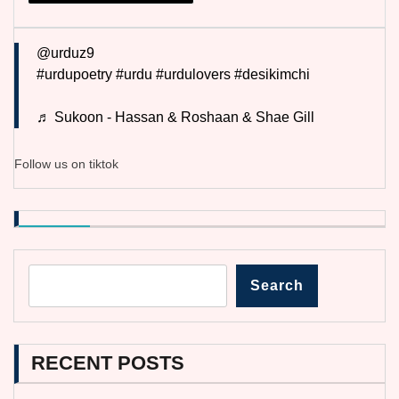
@urduz9
#urdupoetry
#urdu
#urdulovers
#desikimchi
♬ Sukoon - Hassan & Roshaan & Shae Gill
Follow us on tiktok
Search
RECENT POSTS