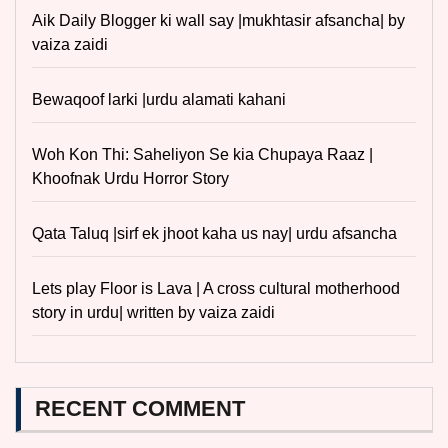
Aik Daily Blogger ki wall say |mukhtasir afsancha| by
vaiza zaidi
Bewaqoof larki |urdu alamati kahani
Woh Kon Thi: Saheliyon Se kia Chupaya Raaz |
Khoofnak Urdu Horror Story
Qata Taluq |sirf ek jhoot kaha us nay| urdu afsancha
Lets play Floor is Lava | A cross cultural motherhood
story in urdu| written by vaiza zaidi
RECENT COMMENT