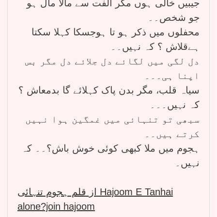
جیبیں خالی ہوں مگر الفت سے مالا مال ہو
جو شخص۔۔
محفلوں میں ذکر ہو تا ہوجسکا کہلا سکتا
ہےقلاش ؟ کہ نہیں۔۔
دل لگی میں لگائے دل جلائے دل مگر بس
اپنا ہی۔۔۔
سیاہ قلب، مگر بدن پاک کہلائے گا بدمعاش ؟
کہ نہیں۔۔۔
سبھی تو تنہائی میں غمگین ہوا نہیں
کرتے ہیں۔۔
ہجوم میں ملا کبھی کوئی خوش باش؟۔۔ کہ
نہیں۔
از قلم ہجوم تنہائی Hajoom E Tanhai
alone?join hajoom