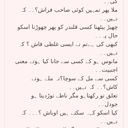
کی۔۔
ملا پھر تمہیں کوئی صاحب فراش؟۔۔ کہ
نہیں۔۔
چھیڑ بیٹھنا کسی قلندر کو پھر چھوڑنا اسکو
حال پہ۔۔
کبھی کی ہےتم نے ایسی غلطی فاش ؟ کہ
نہیں۔۔
مانوس ہو کے کسی سے جانا کیا ہوتے معنی
اجنبیت۔۔
کسی سے مل کے سوچا؟نہ ملے ہوتے
کاش؟۔۔ کہ نہیں۔۔
تعلق تو رکھتاہو مگر ناطے توڑدیتا ہو
جودل۔۔
کیا اسکو کہہ سکتے ہیں اوباش ؟۔۔۔ کہ
نہیں۔۔