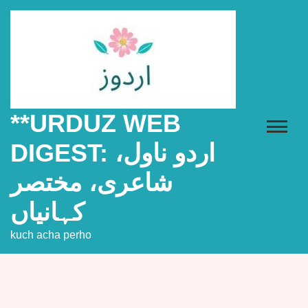
Skip
to
content
**URDUZ WEB
DIGEST: اردو ناول،
شاعری، مختصر
کہانیاں
kuch acha perho