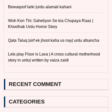
Bewaqoof larki |urdu alamati kahani
Woh Kon Thi: Saheliyon Se kia Chupaya Raaz |
Khoofnak Urdu Horror Story
Qata Taluq |sirf ek jhoot kaha us nay| urdu afsancha
Lets play Floor is Lava | A cross cultural motherhood
story in urdu| written by vaiza zaidi
RECENT COMMENT
CATEGORIES