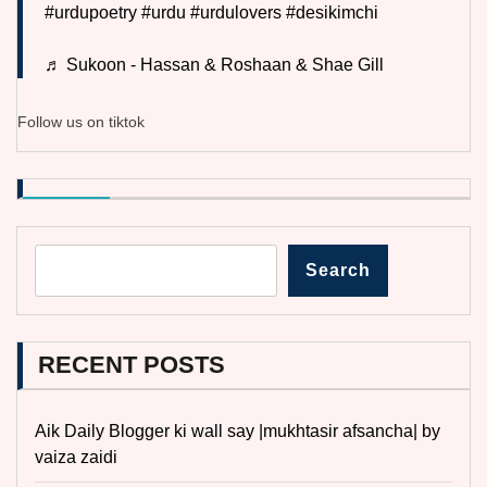
#urdupoetry
#urdu
#urdulovers
#desikimchi
♬ Sukoon - Hassan & Roshaan & Shae Gill
Follow us on tiktok
Search
RECENT POSTS
Aik Daily Blogger ki wall say |mukhtasir afsancha| by
vaiza zaidi