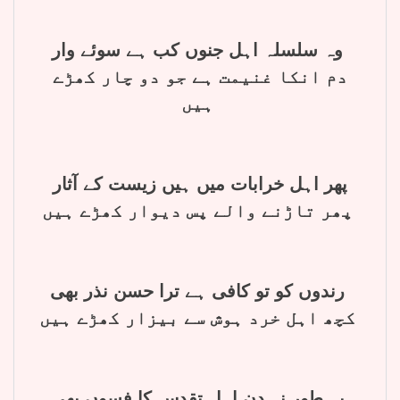
وہ سلسلہ اہل جنوں کب ہے سوئے وار
دم انکا غنیمت ہے جو دو چار کھڑے
ہیں
پھر اہل خرابات میں ہیں زیست کے آثار
پھر تاڑنے والے پس دیوار کھڑے ہیں
رندوں کو تو کافی ہے ترا حسن نذر بھی
کچھ اہل خرد ہوش سے بیزار کھڑے ہیں
یہ طور نہ دن اہل تقدس کا فسوں بھی