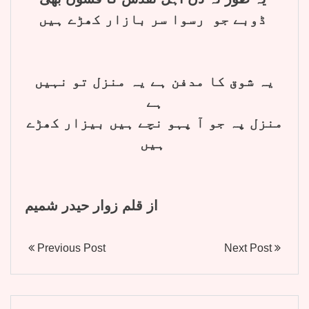
ڈوبے جو رسوا سر بازار کھڑے ہیں
یہ شوق کا مدفن ہے یہ منزل تو نہیں
ہے
منزل پہ جو آ پہو نچے ہیں بیزار کھڑے
ہیں
از قلم زوار حیدر شمیم
Previous Post
Next Post