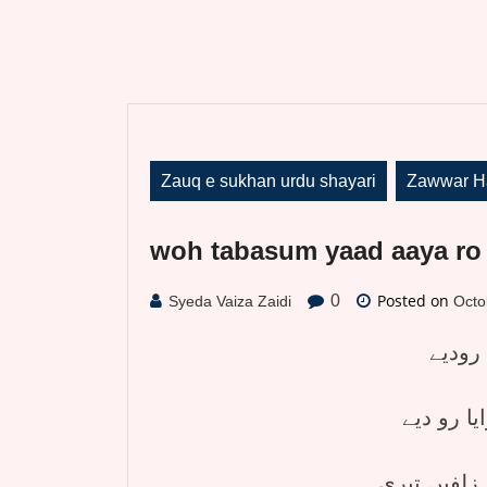
Zauq e sukhan urdu shayari
Zawwar Ha
woh tabasum yaad aaya ro
Posted on
0
Syeda Vaiza Zaidi
Octo
 رودیے
ا رو دیے