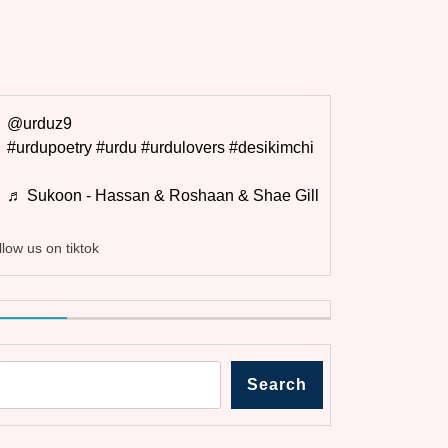
@urduz9
#urdupoetry
#urdu
#urdulovers
#desikimchi
♬ Sukoon - Hassan & Roshaan & Shae Gill
llow us on tiktok
Search