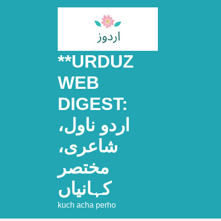
Skip
to
content
**URDUZ
WEB
DIGEST:
اردو ناول،
شاعری،
مختصر
کہانیاں
kuch acha perho