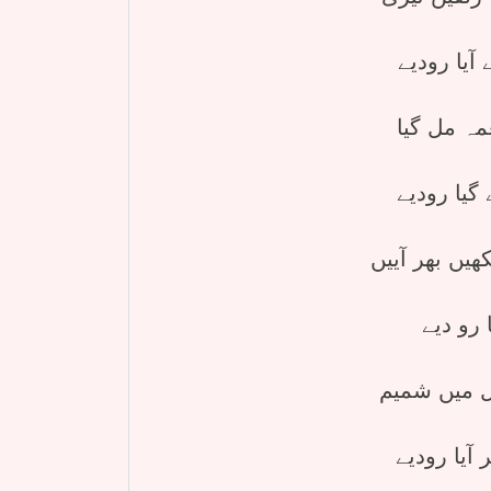
آیا رودیے
یا رودیے
ھیں بھر آییں
 آیا رودیے