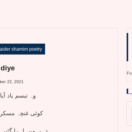
ider shamim poetry
 diye
Fo
ber 22, 2021
وہ تبسم یاد آیا
کوئی غنچہ مسکرای
ذہن میں لہرا گئیں زلفیں تیری