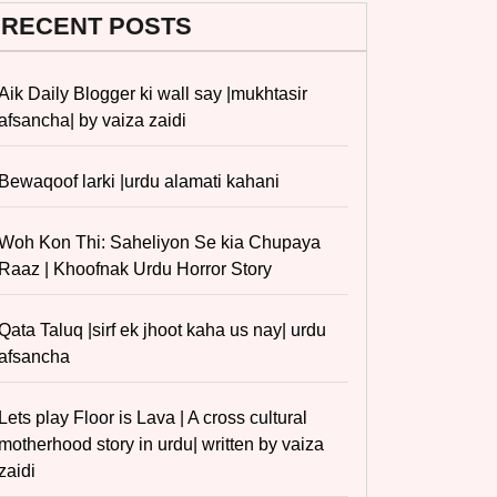
RECENT POSTS
Aik Daily Blogger ki wall say |mukhtasir
afsancha| by vaiza zaidi
Bewaqoof larki |urdu alamati kahani
Woh Kon Thi: Saheliyon Se kia Chupaya
Raaz | Khoofnak Urdu Horror Story
Qata Taluq |sirf ek jhoot kaha us nay| urdu
afsancha
Lets play Floor is Lava | A cross cultural
motherhood story in urdu| written by vaiza
zaidi