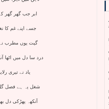
ابر جب گھر گھر کے 
جسے اپنے غم کا نغمہ مل گیا
گیت یوں مطرب نے گ
درد سا دل میں اٹھا آنک
یاد نے تیری رلایا رو دیے
شغل یہ ہے فصل گل میں شمیم
آنکھہ پھڑکی دل بھر