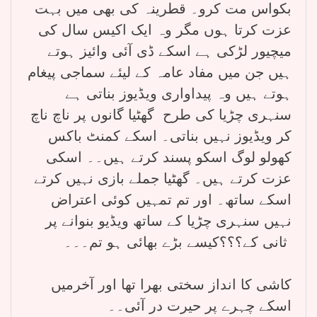
بکواس مت کرو۔ قطرینہ کی بھی میں بہت
عزت کرتا ہوں مگر وہ ایک اکیس سال کی
میچیور لڑکی ہے اسکے ڈی آئی وائیز ہوتے
ہیں جن میں مفاد عامہ کے لیئے سماجی پیغام
ہوتے ہیں وہ پیداواری ویڈیوز بناتی ہے
سنہری چڑیا کی طرح گھٹیا گانوں پر ناچ ناچ
کر ویڈیوز نہیں بناتی۔ اسکے کمنٹ باکس
کھولو لوگ اسکو پسند کرتے ہیں۔۔ اسکی
عزت کرتے ہیں۔ گھٹیا جملے بازی نہیں کرتے
اسکے ساتھ۔ اور تم تمہیں کوئی اعتراض
نہیں سنہری چڑیا کے ساتھ ویڈیو بنوانے پر
ثانی کے؟؟؟کیسے بڑے بھائی ہو تم۔۔۔
کاشی کا انداز سختی بھرا تھا اور آخرمیں
اسکے چہرے پر حیرت در آئی۔۔