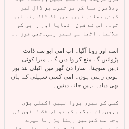
ویڈیوز بنا کر یو ٹیوب پر ڈال لیں
کوئی مسلئہ نہیں میں ٹک ٹاک بنا لوں
تو۔۔ اس نے فون اٹھایا اور رابی کو
ملالیا۔ اٹھا ہی نہیں رہی۔تھی فون ۔۔
اسے اور رونا آگیا۔ اب امی ابو سے ڈانٹ
پڑوائیں گے منع کر وا دیں گے۔ میرا کوئی
نہیں سوچتا۔ سارا دن گھر میں اکیلی بند بور
ہوتی رہتی ہوں۔ امی کسی سہیلی کے ہاں
بھی ذیادہ نہیں جانے دیتیں۔
کسی کو میری پروا نہیں اکیلی پڑی
رہوں۔ان لوگوں کو تو اب لاک ڈائون کی
وجہ سے گھرمیں رہنا پڑ رہا میرے
لیئے تو پورا سال قرنطینہ بنا رہتا