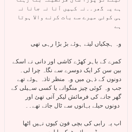
ہے یہ گھر۔۔نہ کہیں آنا نہ جانا نہ
ہی کوئی میرے سے بات کرنے والا ہوتا
ہے
وہ ہچکیاں لیتے ہوئے بڑ بڑا رہی تھی
کمرے کے باہر کھڑے کاشی اور دانی نے اسکے
بین سن کر ایک دوسرے سے نگاہ چرا لی۔
دونوں کے ذہن میں وہ منظر تاذہ ہوئے تھے
جب وہ کوئی چیز منگوانے یا کسی سہیلی کے
گھر جانے کی فرمائش لیکر آتی تھئ اور
دونوں حیلے بہانوں سے ٹال جاتے تھے۔۔
اب یہ رابی کی بچی فون کیوں نہیں اٹھا
رہی۔ ویڈیو پرائیوٹ کروا لوں