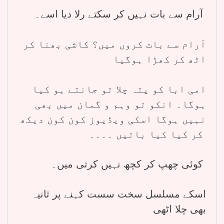
آرام سے بات نہیں کر سکتے رلا دیا اسے۔
آرام سے بات کروں میں؟ کاشی بھنا کر
اٹھ کر کھڑا ہوگیا
امی ابا کو پتہ چلا تو جانتے ہو کیا
ہوگا۔ انکو تو وہم و گمان میں بھی
نہیں ہوگا اسکی ویڈیوز کون کون دیکھ
کر کیا کیا باتیں ۔۔۔۔
کوئی چھپ کر کچھ نہیں کرتی میں۔
اسکے مسلسل سخت سست کہنے پر ثانیہ
بھی چلا اٹھی