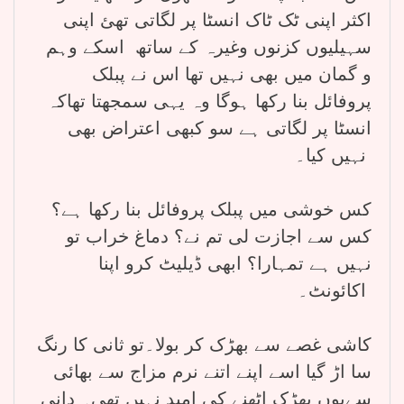
اکثر اپنی ٹک ٹاک انسٹا پر لگاتی تھئ اپنی
سہیلیوں کزنوں وغیرہ کے ساتھ اسکے وہم
و گمان میں بھی نہیں تھا اس نے پبلک
پروفائل بنا رکھا ہوگا وہ یہی سمجھتا تھاکہ
انسٹا پر لگاتی ہے سو کبھی اعتراض بھی
نہیں کیا۔
کس خوشی میں پبلک پروفائل بنا رکھا ہے؟
کس سے اجازت لی تم نے؟ دماغ خراب تو
نہیں ہے تمہارا؟ ابھی ڈیلیٹ کرو اپنا
اکائونٹ۔
کاشی غصے سے بھڑک کر بولا۔تو ثانی کا رنگ
سا اڑ گیا اسے اپنے اتنے نرم مزاج سے بھائی
سےیوں بھڑک اٹھنے کی امید نہیں تھی۔ دانی