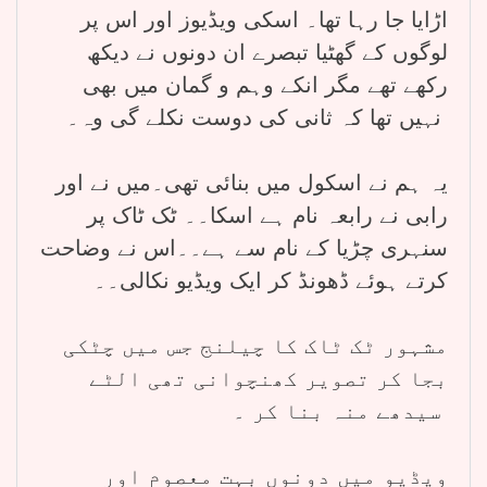
اڑایا جا رہا تھا۔ اسکی ویڈیوز اور اس پر
لوگوں کے گھٹیا تبصرے ان دونوں نے دیکھ
رکھے تھے مگر انکے وہم و گمان میں بھی
نہیں تھا کہ ثانی کی دوست نکلے گی وہ۔
یہ ہم نے اسکول میں بنائی تھی۔میں نے اور
رابی نے رابعہ نام ہے اسکا۔۔ ٹک ٹاک پر
سنہری چڑیا کے نام سے ہے۔۔اس نے وضاحت
کرتے ہوئے ڈھونڈ کر ایک ویڈیو نکالی۔۔
مشہور ٹک ٹاک کا چیلنج جس میں چٹکی
بجا کر تصویر کھنچوانی تھی الٹے
سیدھے منہ بنا کر ۔
ویڈیو میں دونوں بہت معصوم اور