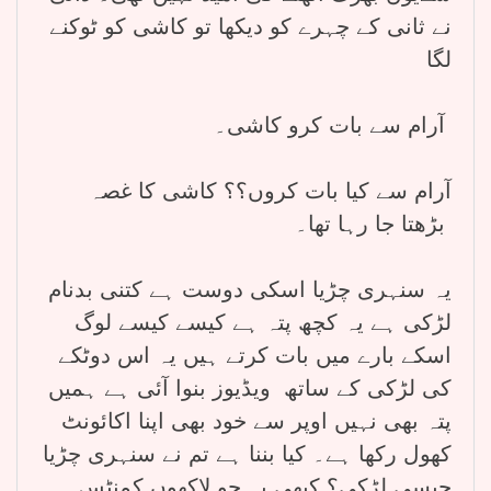
نے ثانی کے چہرے کو دیکھا تو کاشی کو ٹوکنے
لگا
آرام سے بات کرو کاشی۔
آرام سے کیا بات کروں؟؟ کاشی کا غصہ
بڑھتا جا رہا تھا۔
یہ سنہری چڑیا اسکی دوست ہے کتنی بدنام
لڑکی ہے یہ کچھ پتہ ہے کیسے کیسے لوگ
اسکے بارے میں بات کرتے ہیں یہ اس دوٹکے
کی لڑکی کے ساتھ ویڈیوز بنوا آئی ہے ہمیں
پتہ بھی نہیں اوپر سے خود بھی اپنا اکائونٹ
کھول رکھا ہے۔ کیا بننا ہے تم نے سنہری چڑیا
جیسی لڑکی؟ کبھی یہ جو لاکھوں کمنٹس