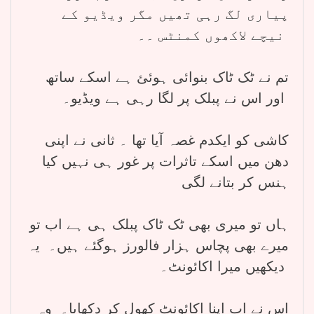
پیاری لگ رہی تھیں مگر ویڈیو کے
نیچے لاکھوں کمنٹس ۔۔
تم نے ٹک ٹاک بنوائی ہوئئ ہے اسکے ساتھ
اور اس نے پبلک پر لگا رہی ہے ویڈیو۔
کاشی کو ایکدم غصہ آیا تھا ۔ ثانی نے اپنی
دھن میں اسکے تاثرات پر غور ہی نہیں کیا
ہنس کر بتانے لگی
ہاں تو میری بھی ٹک ٹاک پبلک ہی ہے اب تو
میرے بھی پچاس ہزار فالورز ہوگئے ہیں۔ یہ
دیکھیں میرا اکائونٹ۔
اس نے اب اپنا اکائونٹ کھول کر دکھایا۔ وہ