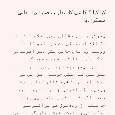
کیا کیا ؟ کاشی کا انداز بے صبرا تھا۔ دانی
مسکرا دیا
چھوٹی بہن ہے لاڈلی بھی اسکو کہتا کہ
ٹک ٹاک استعمال مت کیا کرو ڈانٹتا
روکتا وہ مان جاتی مگر پھر اگرکبھی
اسکا دل کرتا تو مجھ سے چھپ کر
بناتی۔ پھر مجھے پتہ بھی نہ چلتا ۔
مگر میں نے اسکی حوصلہ افزائی کی
اسکا اکائونٹ خود فالو کیا ۔ اسکو
ویڈیوز کے آئیڈیاز دیئے کچھ۔۔ جو
مجھے لگا کہ انکو پبلک نہیں ہونا
چاہیئے ان ویڈیوز کی پرائیویسی
بدلوائی وہ خوشی خوشی مان گئ۔ ابھی