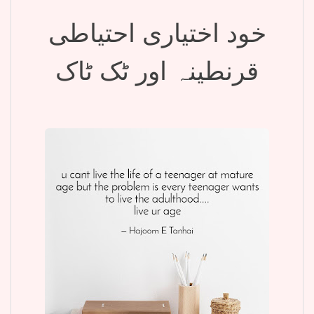
خود اختیاری احتیاطی
قرنطینہ اور ٹک ٹاک