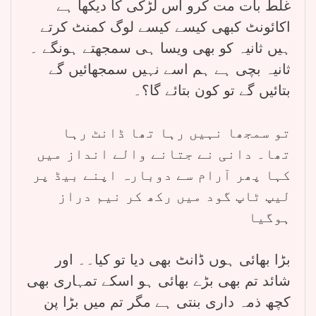
غلط بات مت کرو اس لڑکی کا دیکھا ہے
اکائونٹ کبھی کیسے کیسے لوگ کمنٹ کرتے
ہیں ثانیہ کو بھی ویسا ہی سمجھتے ہونگے ۔
ثانیہ بچی ہے ہم اسے نہیں سمجھائیں گے
بتائیں گے تو کون بتائے گا؟۔
تو سمجھا نہیں رہا تھا ڈانٹ رہا
تھا۔ دانی نے جتانے والے انداز میں
کہا پھر آرام سے دوبارہ اپنے بیڈ پر
لیپ ٹاپ گود میں رکھ کر نیم دراز
ہوگیا
بڑا بھائی ہوں ڈانٹ بھی دیا تو کیا۔۔ اور
شائد تم بھی بڑے بھائی ہو اسکے تمہاری بھی
کچھ ذمہ داری بنتی ہے مگر تم میں بڑا پن