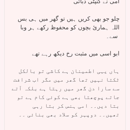
امی نے کنپٹی دبائی
چلو جو بھی کریں ہیں تو گھر میں ہی بس
اللہ ہمارئ بچوں کو محفوظ رکھے ہر وبا
سے۔
ابو اسی میں مثبت رخ دیکھ رہے تھے
ہاں یہی اطمینان ہے کاشی تو بالکل
ٹکتا نہیں تھا گھر میں مگر اب شرافت
سے سارا دن گھر میں رہتا ہے بلکہ آتے
جاتے پوچھتا بھی ہے کوئی کام ہے تو
بتا دیں۔۔ امی ہنس کر بتا رہی
تھیں۔۔ دوپہر کو سلاد بھی بنائی ۔۔