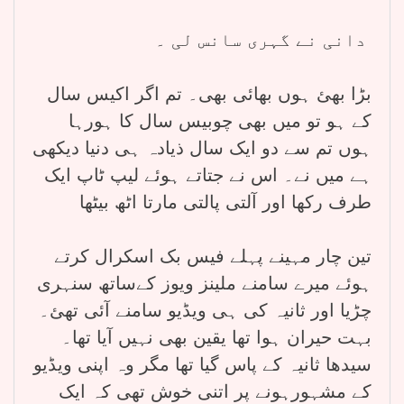
دانی نے گہری سانس لی ۔
بڑا بھئ ہوں بھائی بھی۔ تم اگر اکیس سال
کے ہو تو میں بھی چوبیس سال کا ہورہا
ہوں تم سے دو ایک سال ذیادہ ہی دنیا دیکھی
ہے میں نے۔ اس نے جتاتے ہوئے لیپ ٹاپ ایک
طرف رکھا اور آلتی پالتی مارتا اٹھ بیٹھا
تین چار مہینے پہلے فیس بک اسکرال کرتے
ہوئے میرے سامنے ملینز ویوز کےساتھ سنہری
چڑیا اور ثانیہ کی ہی ویڈیو سامنے آئی تھئ۔
بہت حیران ہوا تھا یقین بھی نہیں آیا تھا۔
سیدھا ثانیہ کے پاس گیا تھا مگر وہ اپنی ویڈیو
کے مشہورہونے پر اتنی خوش تھی کہ ایک