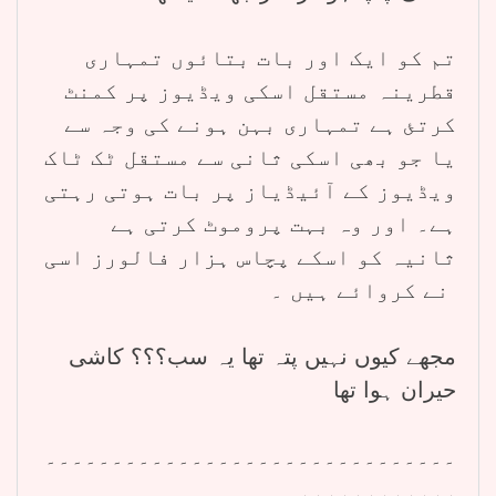
تم کو ایک اور بات بتائوں تمہاری
قطرینہ مستقل اسکی ویڈیوز پر کمنٹ
کرتئ ہے تمہاری بہن ہونے کی وجہ سے
یا جو بھی اسکی ثانی سے مستقل ٹک ٹاک
ویڈیوز کے آئیڈیاز پر بات ہوتی رہتی
ہے۔ اور وہ بہت پروموٹ کرتی ہے
ثانیہ کو اسکے پچاس ہزار فالورز اسی
نے کروائے ہیں ۔
مجھے کیوں نہیں پتہ تھا یہ سب؟؟؟ کاشی
حیران ہوا تھا
۔۔۔۔۔۔۔۔۔۔۔۔۔۔۔۔۔۔۔۔۔۔۔۔۔۔۔۔۔۔۔
۔۔۔۔۔۔۔۔۔۔۔۔