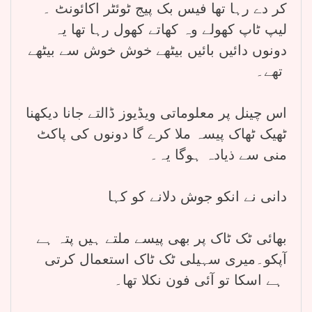
کر دے رہا تھا فیس بک پیج ٹوئٹر اکائونٹ ۔
لیپ ٹاپ کھولے وہ کھاتے کھول رہا تھا یہ
دونوں دائیں بائیں بیٹھے خوش خوش سے بیٹھے
تھے۔
اس چینل پر معلوماتی ویڈیوز ڈالتے جانا دیکھنا
ٹھیک ٹھاک پیسہ ملا کرے گا دونوں کی پاکٹ
منی سے ذیادہ ہوگا یہ۔
دانی نے انکو جوش دلانے کو کہا
بھائی ٹک ٹاک پر بھی پیسے ملتے ہیں پتہ ہے
آپکو۔میری سہیلی ٹک ٹاک استعمال کرتی
ہے اسکا تو آئی فون نکلا تھا۔