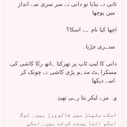
ثانی نے بتایا تو دانی نے سر سری سے انداز
میں پوچھا
اچھا کیا نام ہے اسکا؟
سنہری چڑیا۔
دانی کا لیپ ٹاپ پر تھرکتا ہاتھ رکا کاشی کی
مسکراہٹ مدہم پڑی کاشی نے چونک کر
اسے دیکھا
وہ مزے لیکر بتا رہی تھئ
اسکے ملینز میں فالوورز ہیں۔ لوگ
اسکو اتنا پسند کرتے ہیں۔ اسکی