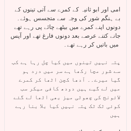
امی اور ابو ثانیہ کے کمرے سے آتی تینوں کے
بے ہنگم شور کی وجہ سے متجسس ہوئے۔
دونوں اپنے کمرے میں بیٹھے چائے پی رہے تھے
جانے کتنے عرصے بعد دونوں فارغ تھے اور آپس
میں باتیں کر رہے تھے۔
پتہ نہیں تینوں میں کیا چل رہا ہے کب
سے شور مچا رکھا ہے سر میں درد ہو
گیا میرے۔۔ آدھا کچن اٹھا کر کمرے
میں لے گیے ہیں دودھ کافی میکر سب
لائونج کی چھوٹی میز بھی اٹھا لے گئے
کوئی ٹک ٹک پتہ نہیں کیا بلا بنا رہے
ہیں