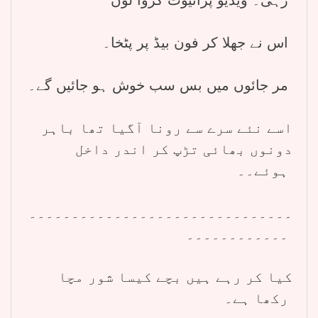
اس نے جھلا کر فون بیڈ پر پٹخا۔
مر جائوں میں بس سب خوش ہو جائیں گے۔
اسے نئے سرے سے رونا آگیا تھا باہر
دونوں بھائی تڑپ کر اندر داخل
ہوئے۔۔
۔۔۔۔۔۔۔۔۔۔۔۔۔۔۔۔۔۔۔۔۔۔۔۔۔۔۔۔۔۔۔
۔۔۔۔۔۔۔۔۔۔۔۔
کیا کر رہے ہیں بچے کیسا شور مچا
رکھا ہے۔