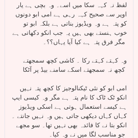
لفظ نہ کہہ سکا میں اسے۔ وہ بچی ہے یار
اوپر سے صحیح کہہ رہی ہے امی ابو دونوں
کو پتہ ہے وہ ویڈیوز بناتی ہے بلکہ ابو تو
خوب ہنستے بھی ہیں یہ جب انکو دکھاتی ہے
مگر فرق پتہ ہے کیا آیا یہاں؟؟۔
وہ کہتے کہتے رکا ۔ کاشی کچھ سمجھتے
کچھ نہ سمجھتے اسکے سامنے بیڈ پر آٹکا
امی ابو کو نئی ٹیکنالوجیز کا کچھ پتہ نہیں
انکو ٹک ٹاک کا نام پتہ ہے مگر وہ کیسی ایپ
ہے کیسے استعمال ہوتی ہے اسکی ویڈیوز
کہاں کہاں دیکھی جاتی ہیں وہ نہیں جانتے ۔
انکو بتا نے کا فائدہ بھی نہیں تھا۔ سو مجھے
جو مناسب لگا میں نے وہ کیا۔