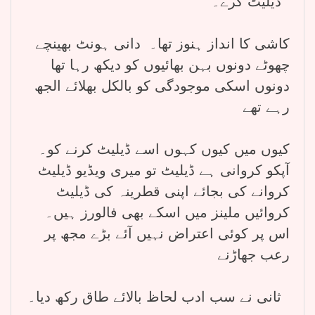
ڈیلیٹ کرے۔
کاشی کا انداز ہنوز تھا۔ دانی ہونٹ بھینچے
چھوٹے دونوں بہن بھائیوں کو دیکھ رہا تھا
دونوں اسکی موجودگی کو بالکل بھلائے الجھ
رہے تھے
کیوں میں کیوں کہوں اسے ڈیلیٹ کرنے کو۔
آپکو کروانی ہے ڈیلیٹ تو میری ویڈیو ڈیلیٹ
کروانے کی بجائے اپنی قطرینہ کی ڈیلیٹ
کروائیں ملینز میں اسکے بھی فالورز ہیں۔
اس پر کوئی اعتراض نہیں آئے بڑے مجھ پر
رعب جھاڑنے
ثانی نے سب ادب لحاظ بالائے طاق رکھ دیا۔