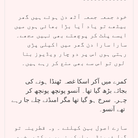
خود جمعہ جمعہ آٹھ دن ہوئے ہیں گھر
بیٹھے تو یاد آیا بڑا بھائی ہوں میں
ایسے پلٹ کر پوچھتے بھی نہیں مجھے۔
سارا سارا دن گھر میں اکیلی پڑی
رہتی ہوں اس پر دو چار ویڈیوز بنا
لوں تو اس سے بھی منع کر رہے ہیں۔
کمرے میں آکر اسکا غصہ ٹھنڈا ہونے کی
بجائے بڑھ گیا تھا۔ آنسو پونچھ پونچھ کر
چہرہ سرخ ہو گیا تھا مگر امںڈتے چلے جا رہے
تھے آنسو۔
سارے اصول بہن کیلئے ۔ وہ قطرینہ تو
گرل فرینڈ ہے اسکو نہیں روکتے۔ خود