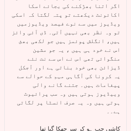
اگر اتنا بھڑکنے کی بجائے اسکا
اکائونٹ دیکھتے تو پتہ لگتا کہ اسکی
ویڈیوز میں سے نوے فیصد ویڈیوزمیں
تو وہ نظر بھی نہیں آتی۔ ڈی آئی وائز
ہیں، انگلش پوئمز ہیں جو لکھی بھئ
اس نے خود ہی ہیں ، یہ جو مشین
منگوائی تھی اس نے اس سے نت نئے
ڈیزائن بھی خود بناتی ہے اور آجکل
یہ کرونا کی آگاہی مہم کے حوالے سے
پیغامات ہیں۔ جتنے گانے والی
وییڈیوز ہوتی ہیں وہ سب پرائیوٹ
ہوتی ہیں وہ یہ صرف انسٹا پر لگاتی
ہے۔۔
کاشی چپ ہو کر سر جھکا گیا تھا