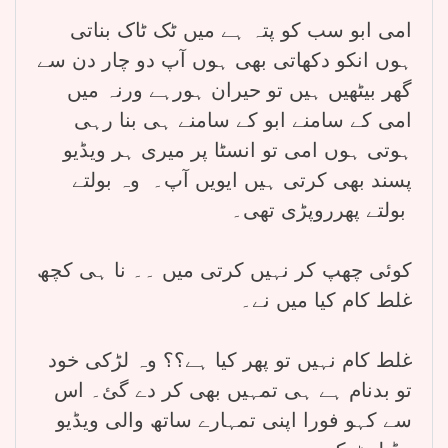
امی ابو سب کو پتہ ہے میں ٹک ٹاک بناتی
ہوں انکو دکھاتی بھی ہوں آپ دو چار دن سے
گھر بیٹھیں ہیں تو حیران ہورہے ورنہ میں
امی کے سامنے ابو کے سامنے ہی بنا رہی
ہوتی ہوں امی تو انسٹا پر میری ہر ویڈیو
پسند بھی کرتی ہیں ایویں آپ۔ وہ بولتے
بولتے پھرروپڑی تھی۔
کوئی چھپ کر نہیں کرتی میں ۔۔ نا ہی کچھ
غلط کام کیا میں نے۔
غلط کام نہیں تو پھر کیا ہے؟؟ وہ لڑکی خود
تو بدنام ہے ہی تمہیں بھی کر دے گئ۔ اس
سے کہو فورا اپنی تمہارے ساتھ والی ویڈیو