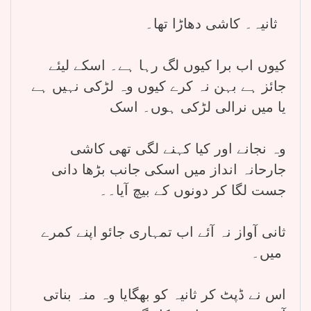
ثانیہ۔ کاشی دھاڑا تھا۔
کیوں اب برا کیوں لگ رہا ہے۔ اسکے لیئے
جائز ہے بہن نہ کرے کیوں وہ لڑکی نہیں ہے
یا میں نرالی لڑکی ہوں۔ اسک
وہ نجانے اور کیا کہنے لگی تھی کاشی
جارحانہ انداز میں اسکی جانب بڑھا دانی
جست لگا کر دونوں کے بیچ آیا۔۔
ثانی آواز نہ آئے اب تمہاری جائو اپنے کمرے
میں۔
اس نے ڈپٹ کر ثانیہ کو بھگایا وہ منہ بناتی