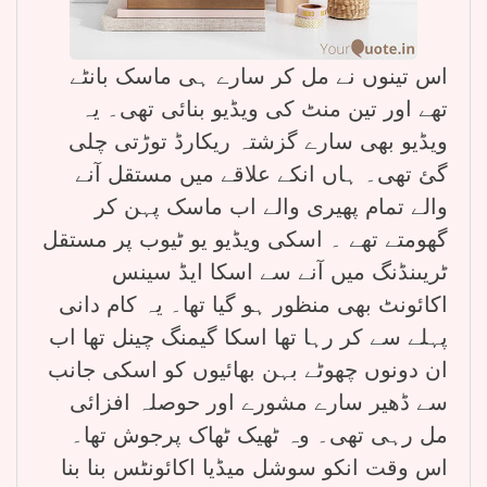
اس تینوں نے مل کر سارے ہی ماسک بانٹے
تھے اور تین منٹ کی ویڈیو بنائی تھی۔ یہ
ویڈیو بھی سارے گزشتہ ریکارڈ توڑتی چلی
گئ تھی۔ ہاں انکے علاقے میں مستقل آنے
والے تمام پھیری والے اب ماسک پہن کر
گھومتے تھے ۔ اسکی ویڈیو یو ٹیوب پر مستقل
ٹریںنڈنگ میں آنے سے اسکا ایڈ سینس
اکائونٹ بھی منظور ہو گیا تھا۔ یہ کام دانی
پہلے سے کر رہا تھا اسکا گیمنگ چینل تھا اب
ان دونوں چھوٹے بہن بھائیوں کو اسکی جانب
سے ڈھیر سارے مشورے اور حوصلہ افزائی
مل رہی تھی۔ وہ ٹھیک ٹھاک پرجوش تھا۔
اس وقت انکو سوشل میڈیا اکائونٹس بنا بنا