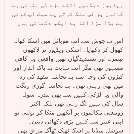
ویڈیوز دیکھیں اتنے مزے کی بناتی ہے
گانوں پر لپ سنک کرتی یے میک اپ کرتی
ہے بڑا مزا آتا ہے آپکو دکھاتی ہوں
اس نے جوش سے اپنے موبائل میں اسکا کھاتہ
کھول کر دکھایا۔ اسکی ویڈیوز پر لاکھوں
تبصرے اور پسندیدگیاں تھیں واقعی وہ کافی
مشہور تھی مگر اپنے نہایت بے باک انداز اور
کپڑوں کی وجہ سے بے تحاشہ تنقید کی زد
میں بھی رہتی تھئ۔ بے تحاشہ گوری رنگت
والی وہ لڑکی کہیں سے بھی پندرہ سولہ
سال کی نہیں لگ رہی تھی بلکہ اکثر
زومعنی مکالموں پر آنکھیں مٹکا کر بولتی تو
اپنی عمر سے کہیں بڑی دکھائی دیتئ۔
سوشل میڈیا پر اسکا ٹھیک ٹھآک مزاق بھی