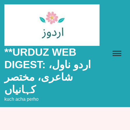
Skip
to
content
**URDUZ WEB
DIGEST: اردو ناول،
شاعری، مختصر
کہانیاں
kuch acha perho