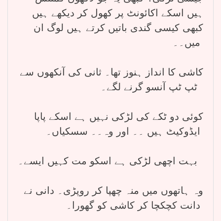
ہیں اسکے اکائونٹ پر کھول کر دیکھے ہیں
کبھی کیسی گندی باتیں کرتے ہیں لوگ ان
میں۔۔
کاشی کا انداز ہنوز تھا۔ ثانی کی آنکھوں سے
ٹپ ٹپ آنسو گرنے لگے۔
کوئی دو ٹکے کی لڑکی نہیں ہے اسکے پاپا
ایڈوکیٹ ہیں ۔۔ اور وہ۔۔ سسکیاں۔
بہت اچھی لڑکی ہے اسکو مت کہیں ایسے۔
وہ ہاتھوں میں منہ چھپا کر روپڑی۔ دانی نے
دانت کچکچا کر کاشی کو گھورا۔