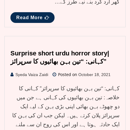
گھر ارد گرد بنے نیے طرز کے…
Read More
Surprise short urdu horror story|
کہانی: “تین بہن بھائیوں کا سرپرائز”
Posted on
Syeda Vaiza Zaidi
October 18, 2021
کہانی: “تین بہن بھائیوں کا سرپرائز” کہانی کا
خلاصہ: تین بہن بھائیوں کی کہانی ہے جن میں
دو چھوٹے بہن بھائی اپنی بڑی بہن کے لیے ایک
سرپرائز پلان کرتے ہیں۔ لیکن جب ان کی بہن کا
ایک حادثہ ہوتا ہے اور اس کی روح ان سے ملنے