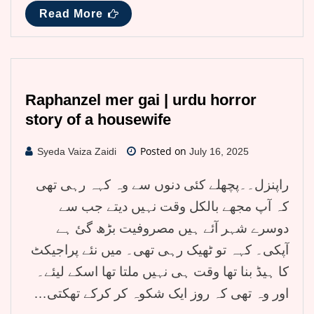
Read More
Raphanzel mer gai | urdu horror
story of a housewife
Posted on
Syeda Vaiza Zaidi
July 16, 2025
راپنزل۔۔پچھلے کئی دنوں سے وہ کہہ رہی تھی
کہ آپ مجھے بالکل وقت نہیں دیتے جب سے
دوسرے شہر آئے ہیں مصروفیت بڑھ گئ ہے
آپکی۔ کہہ تو ٹھیک رہی تھی۔ میں نئے پراجیکٹ
کا ہیڈ بنا تھا وقت ہی نہیں ملتا تھا اسکے لیئے۔
اور وہ تھی کہ روز ایک شکوہ کر کرکے تھکتی…