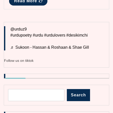
Read More
@urduz9
#urdupoetry
#urdu
#urdulovers
#desikimchi
♬ Sukoon - Hassan & Roshaan & Shae Gill
Follow us on tiktok
Search