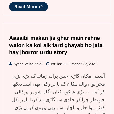
Read More
Aasaibi makan |is ghar main rehne
walon ka koi aik fard ghayab ho jata
hay |horror urdu story
Posted on
Syeda Vaiza Zaidi
October 22, 2021
آسیبی مکان گاڑی جس پرانے زمانے کے بڑی بڑی
محرابوں والے مکان کے باہر رکی تھی اسے دیکھ
کر آمنہ نے بڑی شکوہ کناں نگاہ شوہر پر ڈالی
جو نظر چرا کر جلدی سےگاڑی بند کرتا باہر نکل
کھڑا ہوا چار و ناچار اسے بھی پیروی کرنی پڑی