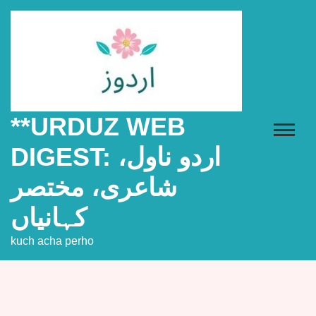
Skip
to
content
**URDUZ WEB
DIGEST: اردو ناول،
شاعری، مختصر
کہانیاں
kuch acha perho