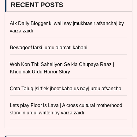
RECENT POSTS
Aik Daily Blogger ki wall say |mukhtasir afsancha| by
vaiza zaidi
Bewaqoof larki |urdu alamati kahani
Woh Kon Thi: Saheliyon Se kia Chupaya Raaz |
Khoofnak Urdu Horror Story
Qata Taluq |sirf ek jhoot kaha us nay| urdu afsancha
Lets play Floor is Lava | A cross cultural motherhood
story in urdu| written by vaiza zaidi