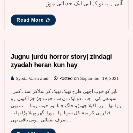
آتی ہے، تو کہانی ایک جذباتی موڑ…
Read More
Jugnu |urdu horror story| zindagi
zyadah heran kun hay
Posted on
Syeda Vaiza Zaidi
September 19, 2021
بابر کو خوب اچھی طرح تھپک تھپک کر سلاکر اسنے کمر
سیدھی کی۔ جانے دو ایک دن سے خوب چڑ چڑا کیوں ہو
رہا تھا ۔ زرا اکیلا چھوڑو جاگ جاتا اور خوب روتا ۔ اب بھی
فیڈر پی کر بمشکل سویا تھا۔ پورا گھر پھیلا پڑا تھا نہ
صرف صفائی ہونی باقی تھی…