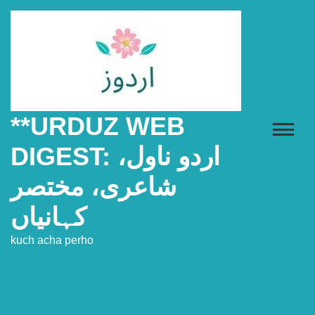
Skip
to
content
**URDUZ WEB
DIGEST: اردو ناول،
شاعری، مختصر
کہانیاں
kuch acha perho