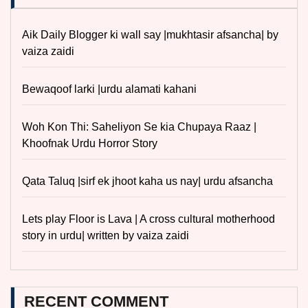
Aik Daily Blogger ki wall say |mukhtasir afsancha| by
vaiza zaidi
Bewaqoof larki |urdu alamati kahani
Woh Kon Thi: Saheliyon Se kia Chupaya Raaz |
Khoofnak Urdu Horror Story
Qata Taluq |sirf ek jhoot kaha us nay| urdu afsancha
Lets play Floor is Lava | A cross cultural motherhood
story in urdu| written by vaiza zaidi
RECENT COMMENT