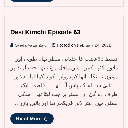
Desi Kimchi Episode 63
Posted on
Syeda Vaiza Zaidi
February 24, 2021
قسط 63غضب کا جذباتئ منظر تھا۔ طوبی اور
دلاور اکٹھے کمرے میں داخل ہوئے تھے جب آہٹ پر
دونوں نے نگاہ اٹھا کر دروازے کو دیکھا تھا۔ دلاور
بے تابئ سے اسکے پاس آئے تھے۔۔ فاطمہ ایک
طرف ہو گئ۔وہ بستر پر چت لیٹا تھا۔ اسکی
پسلی میں ہیئر لائن فریکچر تھا اور بائیں بازو…
Read More