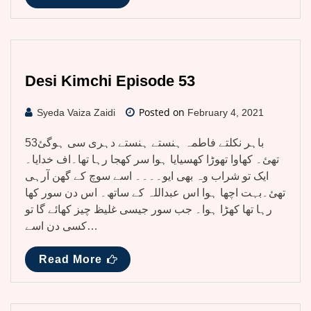
Desi Kimchi Episode 53
Posted on
Syeda Vaiza Zaidi
February 4, 2021
53باہر نکلتے فاطمہ ہنستے ہنستے دہری سی ہوگئ
تھئ۔ کھاوا تھوڑا کھسیایا ہوا سر کھجا رہا تھا۔اف خدایا۔
ایک تو شراب وہ بھی ایو۔۔۔۔ اسے سوچ کے گھن آرہی
تھئ۔بہت اچھا ہوا اس عبداللہ کے ساتھ۔ اس دن سور کھا
رہا تھا کھڑا ہوا۔ جب سور جیسی غلیظ چیز کھائے گا تو
کسی دن اسے…
Read More