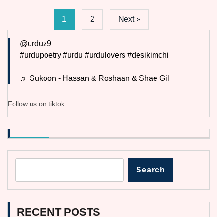
1
2
Next »
@urduz9
#urdupoetry
#urdu
#urdulovers
#desikimchi
♬ Sukoon - Hassan & Roshaan & Shae Gill
Follow us on tiktok
Search
RECENT POSTS