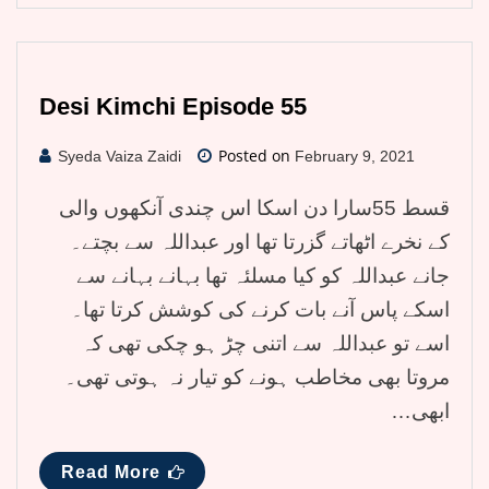
Desi Kimchi Episode 55
Posted on
Syeda Vaiza Zaidi
February 9, 2021
قسط 55سارا دن اسکا اس چندی آنکھوں والی
کے نخرے اٹھاتے گزرتا تھا اور عبداللہ سے بچتے۔
جانے عبداللہ کو کیا مسلئہ تھا بہانے بہانے سے
اسکے پاس آنے بات کرنے کی کوشش کرتا تھا۔
اسے تو عبداللہ سے اتنی چڑ ہو چکی تھی کہ
مروتا بھی مخاطب ہونے کو تیار نہ ہوتی تھی۔
ابھی…
Read More