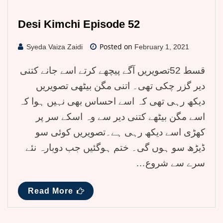
Desi Kimchi Episode 52
Posted on
Syeda Vaiza Zaidi
February 1, 2021
قسط 52تصویریں آگے پیچھے کرتے اسے جانے کتنی
دیر گزر چکی تھی۔ اتنی مگن بیٹھی تصویریں
دیکھ رہی تھی کہ اسے احساس بھی نہیں ہوا کہ
اسے مگن بیٹھے کتنی دیر سے وہ اسکے سر پر
کھڑی اسے دیکھ رہی ہے۔تصویریں کوئی سو
ڈیڑھ سو ہوں گی۔ ختم ہوگئیں جب دوبارہ نئے
سرے سے شروع…
Read More