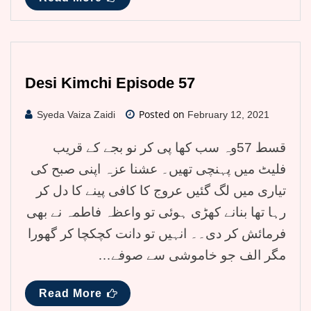
Desi Kimchi Episode 57
Posted on
Syeda Vaiza Zaidi
February 12, 2021
قسط 57وہ سب کھا پی کر نو بجے کے قریب
فلیٹ میں پہنچی تھیں۔ عشنا عزہ اپنی صبح کی
تیاری میں لگ گئیں عروج کا کافی پینے کا دل کر
رہا تھا بنانے کھڑی ہوئی تو واعظہ فاطمہ نے بھی
فرمائش کر دی۔۔ انہیں تو دانت کچکچا کر گھورا
مگر الف جو خاموشی سے صوفے…
Read More