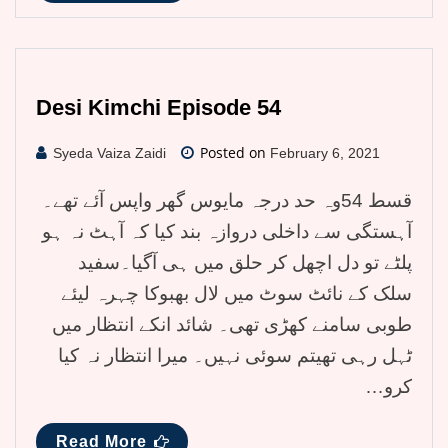
Desi Kimchi Episode 54
Posted on
Syeda Vaiza Zaidi
February 6, 2021
قسط 54وہ حد درجہ مایوس گھر واپس آئے تھے۔
آہستگی سے داخلی دروازہ بند کیا کہ آہٹ نہ ہو
پلٹے تو دل اچھل کر حلق میں ہی آگیا۔سفید
سلک کے نائٹ سوٹ میں لال بھبوکا چہرہ لیئے
طوبی سامنے کھڑی تھی۔ شائد انکے انتظار میں
ٹہل رہی تھیتم سوئی نہیں۔ میرا انتظار نہ کیا
کرو…
Read More