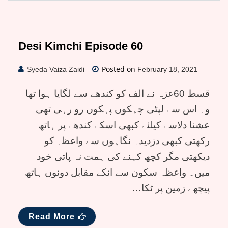
Desi Kimchi Episode 60
Posted on
Syeda Vaiza Zaidi
February 18, 2021
قسط 60عزہ نے الف کو کندھے سے لگایا ہوا تھا
وہ اس سے لپٹی چہکوں پہکوں رو رہی تھی
عشنا دلاسے کیلئے کبھی اسکے کندھے پر ہاتھ
رکھتی کبھی دزدیدہ نگاہوں سے واعظہ کو
دیکھتی مگر کچھ کہنے کی ہمت نہ پاتی خود
میں۔ واعظہ سکون سے انکے مقابل دونوں ہاتھ
پیچھے زمین پر ٹکا…
Read More