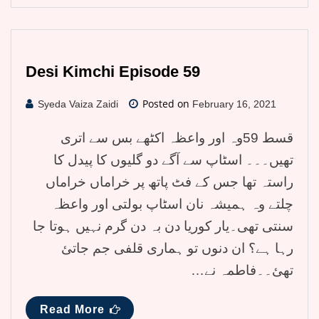
Desi Kimchi Episode 59
Posted on
Syeda Vaiza Zaidi
February 16, 2021
قسط 59وہ اور واعظہ اکٹھے بس سے اتری
تھیں۔۔۔ اسٹاپ سے آگے دو گلیوں کا پیدل کا
راستہ تھا جس کے فٹ پاتھ پر خراماں خراماں
چلتے وہ ہمیشہ نان اسٹاپ بولتی اور واعظہ
سنتی تھی۔یار کوریا دن بہ دن گرم نہیں ہوتا جا
رہا ہے؟ ان دنوں تو ہماری قلفی جم جاتئ
تھئ۔۔فاطمہ نے…
Read More