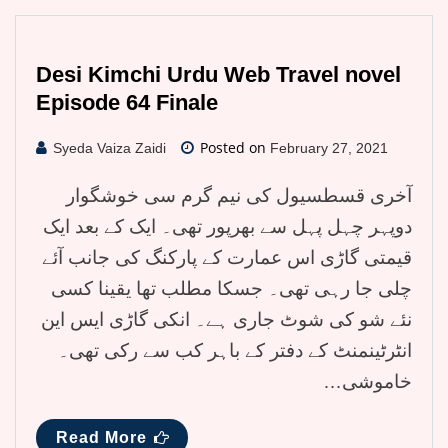
Desi Kimchi Urdu Web Travel novel
Episode 64 Finale
Posted on
Syeda Vaiza Zaidi
February 27, 2021
آخری قسطسیول کی نیم گرم سی خوشگوار
دوپہر چہل پہل سے بھرپور تھی۔ ایک کے بعد ایک
قیمتی گاڑی اس عمارت کے پارکنگ کی جانب آئے
چلی جا رہی تھی۔ جسکا مطلب تھا یقینا کسی
نئے شو کی شوٹ جاری ہے۔ انکی گاڑی ایس این
انٹرٹینمنٹ کے دفتر کے باہر کب سے رکی تھی۔
خاموشی…
Read More