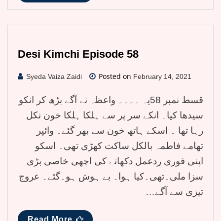
Desi Kimchi Episode 58
Posted on
Syeda Vaiza Zaidi
February 14, 2021
قسط نمبر 58یہ ۔۔۔۔ واعظہ نے آگے بڑھ کر انکو
سیدھا کیا۔ انکے سر پر سے ہلکا ہلکا خون نکل
رہا تھا ۔ اسکے ہاتھ خون سے بھر گئے۔ وائپر
تھامے فاطمہ بالکل ساکت کھڑی تھی۔ اسکو
اپنی فوری ردعمل دکھانے کی اچھی خاصی بڑی
سزا ملی۔تھی۔کیا ہوا۔ بے ہوش ہو۔گئے۔ عروج
تیزی سے آگے…
Read More