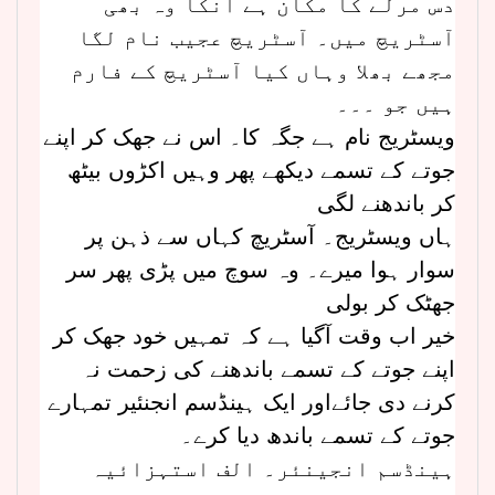
دس مرلے کا مکان ہے انکا وہ بھی
آسٹریچ میں۔ آسٹریچ عجیب نام لگا
مجھے بھلا وہاں کیا آسٹریچ کے فارم
ہیں جو ۔۔۔
ویسٹریج نام ہے جگہ کا۔ اس نے جھک کر اپنے
جوتے کے تسمے دیکھے پھر وہیں اکڑوں بیٹھ
کر باندھنے لگی
ہاں ویسٹریج۔ آسٹریچ کہاں سے ذہن پر
سوار ہوا میرے۔ وہ سوچ میں پڑی پھر سر
جھٹک کر بولی
خیر اب وقت آگیا ہے کہ تمہیں خود جھک کر
اپنے جوتے کے تسمے باندھنے کی زحمت نہ
کرنے دی جائےاور ایک ہینڈسم انجنئیر تمہارے
جوتے کے تسمے باندھ دیا کرے۔
ہینڈسم انجینئر۔ الف استہزائیہ