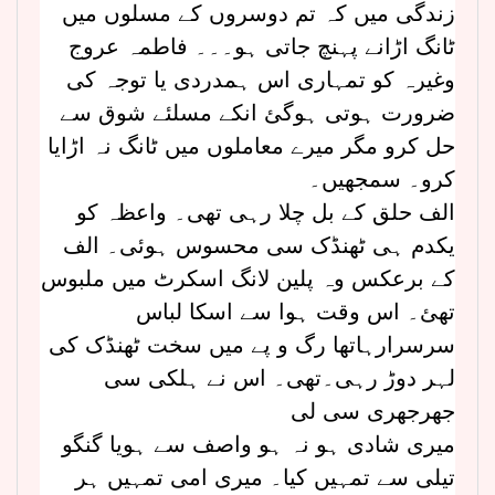
زندگی میں کہ تم دوسروں کے مسلوں میں
ٹانگ اڑانے پہنچ جاتی ہو۔۔۔ فاطمہ عروج
وغیرہ کو تمہاری اس ہمدردی یا توجہ کی
ضرورت ہوتی ہوگئ انکے مسلئے شوق سے
حل کرو مگر میرے معاملوں میں ٹانگ نہ اڑایا
کرو۔ سمجھیں۔
الف حلق کے بل چلا رہی تھی۔ واعظہ کو
یکدم ہی ٹھنڈک سی محسوس ہوئی۔ الف
کے برعکس وہ پلین لانگ اسکرٹ میں ملبوس
تھئ۔ اس وقت ہوا سے اسکا لباس
سرسرارہاتھا رگ و پے میں سخت ٹھنڈک کی
لہر دوڑ رہی۔تھی۔ اس نے ہلکی سی
جھرجھری سی لی
میری شادی ہو نہ ہو واصف سے ہویا گنگو
تیلی سے تمہیں کیا۔ میری امی تمہیں ہر