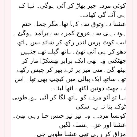
کوئی مردہ چیر پھاڑ کر آئی ہوگی۔ نہا کے
ہی آئے گی کھانے۔
عشنا نے وثوق سے کہا تھا۔مگر جملہ ختم
ہوتے ہی سے عروج کمرے سے برآمد ہوگئ ۔
لیب کوٹ پرس اندر رکھ کر شائد بس ہاتھ
دھو کر ہی آئی تھئ۔ہاتھ گیلے تھے جنہیں
جھٹکتی وہ بھی انکے برابر پھسکڑا مار کر
بیٹھ گئ۔منی میز پر ٹرے بھر کر چپس رکھے
تھے ساتھ ایک پیالی میں کیچپ بھی تھا۔ اس
نے جھٹ دوتین اکٹھے اٹھا لیئے۔
نہا تو آئو مردے کو ہاتھ لگا کر آئی ہو۔طوبی
ٹوکے بنا نہ رہ سکی
کونسا مردہ۔ وہ تیز تیز چپس چبا رہی تھئ۔
عشنا اور عزہ ہنسنے لگیں
مزاق کر رہی تھی عشنا طوبی جی۔