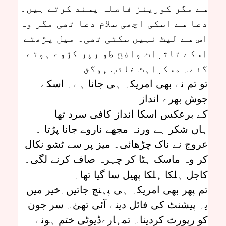
سے مگر کورینز فاصلہ پسند کرتے ہیں۔
دعا سے اسکی اچھی سلام دعا تھی مگر وہ
اس سے لپٹ نہیں سکتی تھی۔ میل پڑھتے
اسکے تاثرات واضح طو رپر کڑوے ہوتے
گئے۔ مسکراہٹ غائب ہوگئ
تو تم نے بھی امریکہ ہی جانا ہے۔ اسکے
جوش بھرے انداز
کے برعکس اسکا انداز کافی سرد تھا
ہاں شکر ہے ورنہ مجھے ناروے جانا پڑتا ۔
عروج نے ناک چڑھائی۔ میز پر سے ٹشو نکال
کر وہ ماسک ہٹا کر چہرہ صاف کرنے لگی۔
کاجل ہلکا ہلکا پھیل سا گیا تھا۔
تم پھر بھی امریکہ ہی پہنچ جاتیں۔خیر میں
یہ پیشنٹ کی فائل دینے آئی تھئ۔ سر جون
کو رپورٹ کردینا۔ تمہارےڈیوٹی ختم ہونے