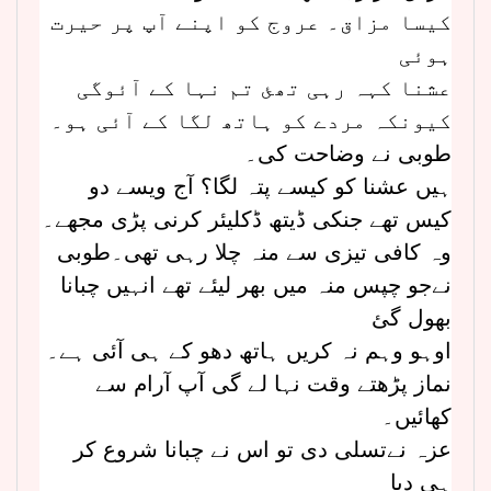
کیسا مزاق۔ عروج کو اپنے آپ پر حیرت
ہوئی
عشنا کہہ رہی تھئ تم نہا کے آئوگی
کیونکہ مردے کو ہاتھ لگا کے آئی ہو۔
طوبی نے وضاحت کی۔
ہیں عشنا کو کیسے پتہ لگا؟ آج ویسے دو
کیس تھے جنکی ڈیتھ ڈکلیئر کرنی پڑی مجھے۔
وہ کافی تیزی سے منہ چلا رہی تھی۔طوبی
نےجو چپس منہ میں بھر لیئے تھے انہیں چبانا
بھول گئ
اوہو وہم نہ کریں ہاتھ دھو کے ہی آئی ہے۔
نماز پڑھتے وقت نہا لے گی آپ آرام سے
کھائیں۔
عزہ نےتسلی دی تو اس نے چبانا شروع کر
ہی دیا