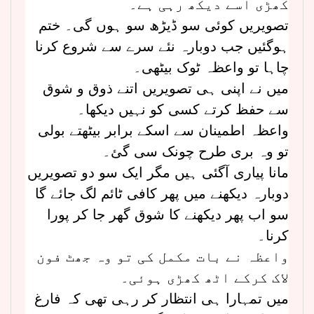
کھڑی اسے دیکھ رہی ہے۔
تصویریں کوئی سو ڈیڑھ سو ہوں گی۔ ختم
ہوگئیں جب دوبارہ نئے سرے سے شروع کرنا
چاہا تو واعظہ ٹوک بیٹھی۔
میں نے اپنی ہی تصویریں اتنے ذوق و شوق
سے حفظ کرتے کسی کو نہیں دیکھا۔
واعظہ اطمینان سے اسکے برابر بیٹھتے بولی
تو وہ بری طرح چونک سی گئ۔
مانا پیاری آگئی ہیں مگر ایک سو دو تصویریں
دوبارہ دیکھنے میں پھر کافی ٹائم لگ جائے گا
سو اب پھر دیکھنے کا شوق گھر جا کر پورا
کرنا۔
واعظہ نے بات مکمل کی تو وہ جھٹ فون
لاک کرکے اٹھ کھڑی ہوئی۔
میں تمہارا ہی انتظار کر رہی تھی کہ فارغ