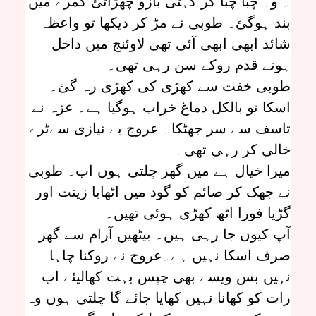
۔ وہ چبا چبا کر کہتی بازو چھڑاتئ کمرے میں
بند ہوگئ۔ طوبی نے مڑ کر دیکھا تو واعظہ
شائد ابھی ابھی آئی تھی لاوئنج میں داخل
ہوتے قدم روکے سن رہی تھی۔
طوبی خفت سے کھڑی کی کھڑی رہ گئ۔
اسکا تو بالکل دماغ خراب ہوگیا ہے۔ عزہ نے
تاسف سے سر جھٹکا۔ عروج بے نیازی سےٹرے
خالی کر رہی تھی۔
میرا خیال ہے میں گھر چلتی ہوں اب۔ طوبی
نے جھک کر صائم کو گود میں اٹھایا زینت اور
گڑیا فورا اٹھ کھڑی ہوئی تھیں۔
آپ کیوں جا رہی ہیں۔ بیٹھیں آرام سے گھر
صرف اسکا نہیں ہے۔عروج نے روکنا چاہا
نہیں بس ویسے بھی چپس بہت کھالیئے اب
رات کو کھانا نہیں کھایا جائے گا چلتی ہوں وہ