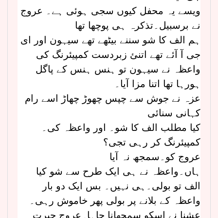
ویسے یہ محفل کیوں سجی ہوئی ہے۔ عروج
نے برسبیل۔تذکرہ ہی پوچھا تھا
ہم الف کا شو سننے بیٹھے تھے سیہون اور ای
جی آ آئے تھے اتنئ زبردست کمپیئرنگ کی
واعظہ نے سیہون تو ہنس ہنس کے پاگل
ہورہا تھا اتنا مزا آیا۔
عزہ نے جوش سے چپس چھوڑ چھاڑ اسے رام
کہانی سنائی
کیا مطلب الف کا شو۔ اور واعظہ کی۔
کمپیئرنگ کر رہی تجی؟
عروج کو۔سمجھ نہ آیا
ہاں۔واعظہ نے ہی ایک طرح سے شو کیا
الف تو بولی۔ہی نہیں۔ بس ایک دو بار
واعظہ کے بلانے پر بولی پھر خاموش رہی۔
عشنا نے اسکو سمجھانا چاہا۔عروج حیرت