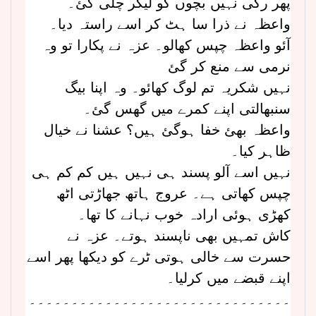
پھر رکی نہیں بچوں کو لیکر چلی گئ۔
واعظہ نے ذرا سا ہٹ کر اسے راستہ دیا۔
آئو واعظہ چپس کھالو۔ عزہ نے پکارا تو وہ
نرمی سے منع کر گئ
نہیں شکریہ تم لوگ کھائو۔ وہ اپنا بیگ
سنبھالتی اپنے کمرے میں گھس گئ۔
واعظہ بھئ خفا ہوگئ ہیں؟ عشنا نے خیال
ظاہر کیا۔
نہیں اسے آلو پسند ہی نہیں ہیں کم کم ہی
چپس کھاتی ہے۔ عروج ہاتھ جھاڑتی اٹھ
کھڑی ہوئی ارادہ خوب نہانے کا تھا۔
کاش تمہیں بھی ناپسند ہوتے۔ عزہ نے
حسرت سے خالی ہوتی ٹرے کو دیکھا پھر اسے
اپنے قبضے میں کرلیا۔
۔۔۔۔۔۔۔۔۔۔۔۔۔۔۔۔۔۔۔۔۔۔۔۔۔۔۔۔۔۔۔