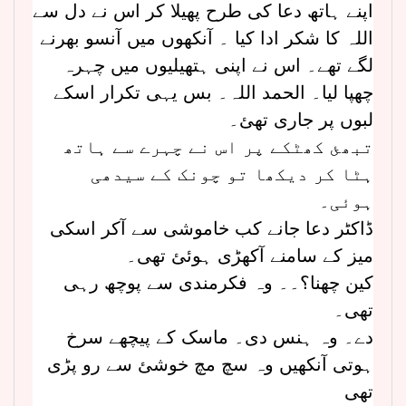
اپنے ہاتھ دعا کی طرح پھیلا کر اس نے دل سے
اللہ کا شکر ادا کیا ۔ آنکھوں میں آنسو بھرنے
لگے تھے۔ اس نے اپنی ہتھیلیوں میں چہرہ
چھپا لیا۔ الحمد اللہ۔ بس یہی تکرار اسکے
لبوں پر جاری تھئ۔
تبھئ کھٹکے پر اس نے چہرے سے ہاتھ
ہٹا کر دیکھا تو چونک کے سیدھی
ہوئی۔
ڈاکٹر دعا جانے کب خاموشی سے آکر اسکی
میز کے سامنے آکھڑی ہوئئ تھی۔
کین چھنا؟۔۔ وہ فکرمندی سے پوچھ رہی
تھی۔
دے۔ وہ ہنس دی۔ ماسک کے پیچھے سرخ
ہوتی آنکھیں وہ سچ مچ خوشئ سے رو پڑی
تھی