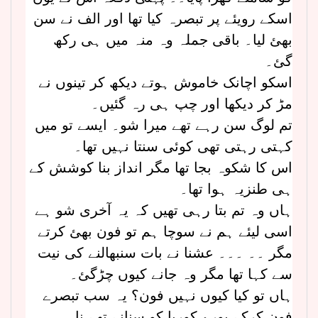
اسکے رویئے پر تبصرہ کیا تھا اور الف نے سن
بھئ لیا۔ باقی جملہ وہ منہ میں ہی رکھ
گئ۔
اسکو اچانک خاموش ہوتے دیکھ کر تینوں نے
مڑ کر دیکھا اور چپ ہی رہ گئیں۔
تم لوگ سن رہے تھے میرا شو۔ ایسے تو میں
کہتی رہتی تھی کوئی سنتا نہیں تھا۔
اس کا شکوہ بجا تھا مگر انداز بنا کوشش کے
ہی طنزیہ ہوا تھا۔
ہاں وہ تم بتا رہی تھیں کہ یہ آخری شو ہے
اسی لیئے ہم نے سوچا ہم تو فون بھئ کرتے
مگر ۔۔ ۔۔۔ عشنا نے بات سنبھالنے کی نیت
سے کہا تھا مگر وہ جانے کیوں چڑگئ۔
ہاں تو کیا کیوں نہیں فون؟ یہ سب تبصرے
فون کرکے پورے کوریا کو سنانے تھے نا۔۔