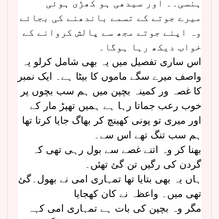
ہنسی۔۔ اور سیدھی ہو کھڑی ہوئی
میرے جوتے کے تسمے باندھنے کی بجائے
وہ اپنے جوتے مجھ سے پالش کروانے کے
خواب دیکھ رہا ہوگا۔
اس ساری تفصیل میں یہ بھی شامل کرلو یہ
واصف میرے سگے ماموں کا بیٹا ہے۔ ایک نمبر
کا غصہ ور کمینہ بچپن میں ہم سب بچوں پر
خوب رعب جماتا رہا ہے ہمیں تھپڑ مار کے
اور میری تو پونی کھینچ کر بھاگ جایا کرتا تھا
ہم سب تنگ تھے اس سے۔
بھنا کر وہ اتنے غصے سے بول رہی تھی کہ
گردن کی رگیں تن گئ تھئں۔
ہاں یہ بھی بتایا تھا تمہاری امی نے بھول۔گئ
تھی میں۔ واعظہ نے کان کھجایا
مگر وہ بچپن کی بات ہے تمہاری امی کہہ