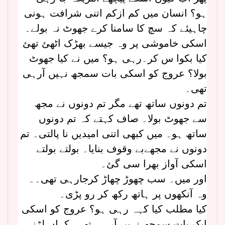
ہو؟ انسان میں کم ازکم اتنی شرافت ہونی
چاہیئے کہ سچ کا سامنا کرے جھوٹ نہ بولے۔
اسکی خاموشی پر وہ جیسے بھڑک اٹھئ تھئ
کیا بکوا س کر۔رہی ہو؟ میں نے کیا جھوٹ
بولا؟ عروج کو اسکی بات سمجھ نہیں آرہی
تھی۔
تم دونوں ساتھ تھے مگر تم دونوں نے مجھ
سے جھوٹ بولا۔ صاف کہتے کہ تم دونوں
ساتھ ہو۔ میں کبھی اتنی امیدیں نا پالتی۔ تم
دونوں نے مجھےبے وقوف بنایا۔ بولتے بولتے
اسکی آواز بھرا سی گئ۔
اور میں۔ سب چھوڑ چھاڑ کرجارہی تھی۔۔
وہ آنکھوں پر ہاتھ رکھ کر رو پڑی۔
کیا مطلب کیا کہہ رہی ہو؟ عروج کو اسکی
ایک بات سمجھ نہیں آرہی تھی۔کہاں لڑنے