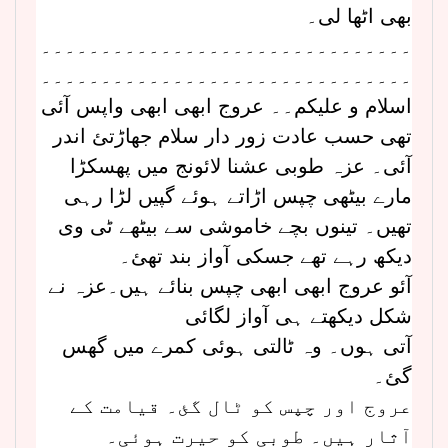
بھی اٹھا لی۔
۔۔۔۔۔۔۔۔۔۔۔۔۔۔۔۔۔۔۔۔۔۔۔۔۔۔۔۔۔۔۔
۔۔۔۔۔۔۔۔۔۔۔۔۔۔۔۔۔۔۔۔۔۔۔۔۔۔۔۔۔۔۔
اسلام و علیکم۔۔ عروج ابھی ابھی واپس آئی
تھی حسب عادت زور دار سلام جھاڑتئ اندر
آئی۔ عزہ طوبی عشنا لائونج میں پھسکڑا
مارے بیٹھی چپس اڑاتے ہوئے گپیں لڑا رہی
تھیں۔ تینوں بچے خاموشی سے بیٹھے ٹی وی
دیکھ رہے تھے جسکی آواز بند تھئ۔
آئو عروج ابھی ابھی چپس بنائے ہیں۔عزہ نے
شکل دیکھتے ہی آواز لگائی
آتی ہوں۔ وہ ٹالتی ہوئی کمرے میں گھس
گئ۔
عروج اور چپس کو ٹال گئ۔ قیامت کے
آثار ہیں۔ طوبی کو حیرت ہوئی۔