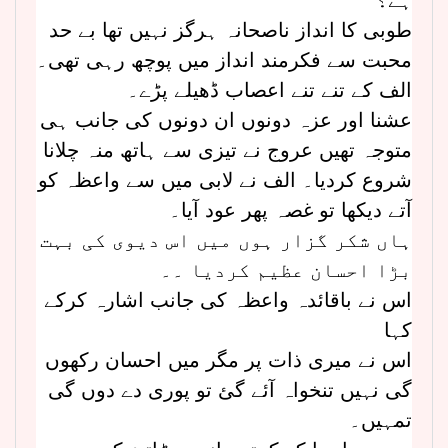
طوبی کا انداز ناصحانہ ہرگز نہیں تھا بے حد
محبت سے فکرمند انداز میں پوچھ رہی تھی۔
الف کے تنے تنے اعصاب ڈھیلے پڑے۔
عشنا اور عزہ دونوں ان دونوں کی جانب ہی
متوجہ تھیں عروج نے تیزی سے ہاتھ منہ چلانا
شروع کردیا۔ الف نے لابی میں سے واعظہ کو
آتے دیکھا تو غصہ پھر عود آیا۔
ہاں شکر گزار ہوں میں اس دیوی کی بہت
بڑا احسان عظیم کردیا ۔۔
اس نے باقائدہ واعظہ کی جانب اشارہ کرکے
کہا
اس نے میری ذات پر مگر میں احسان رکھوں
گی نہیں تنخواہ آئے گئ تو پوری دے دوں گی
تمہیں۔