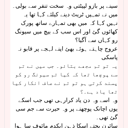
سینے پر بازو لپیٹتی وہ سخت تنفر سے بولی۔
میں نے تمہیں ٹریٹ دینے کیلئے کہا تھا یہ
نہیں کہا کہ میں بھی تمہارے ساتھ پورک
کھائوں گئ اور اس سب کے بیچ میں سیونگ
رو کہاں سے آگیا؟
عروج چاہتے ہوئے بھئ اپنے لہجے پر قابو نہ
پاسکی
یہ تو تم مجھے بتائو۔ جب میں نے تم
سے پوچھا تھا کہ کیا تم سیونگ رو کو
پسند کرتی ہو تو تم نے صاف انکار کیا
تھا یاد ہے۔؟
وہ اسے وہ دن یاد کرارہی تھی جب اسکے
یوں اچانک پوچھنے پر وہ حیرت سے جم سی
گئ تھی۔
سائرن بجتے اسکا ذہن ایکدم مائوف سا ہوا