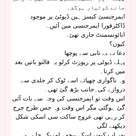
جانے کوتیار ہوگئ۔
ایمرجنسئ کیسز ہیں ڈیوٹئ پر موجود
ڈاکٹرفورا ایمرجنسی مین آئیں۔
انائونسمنٹ جاری تھئ۔
کیوں؟
دعا نے بے تابی سے پوچھا
پہلے ڈیوٹی پر رپورٹ کرلو یہ فالتو باتیں بعد
میں کرنا۔
وہ ناگواری چھپاتے اسے ٹوک کر جلدی سے
دروازے کی۔جانب بڑھ گئ تھی۔
اس وقت تو ایمرجنسی کی وجہ سے بات آئی
گئ ہوگئی مگر اس وقت وہ جس طرح جرح
کر رہی تھی عروج ساکت سی اسکی شکل
دیکھنے لگی
پھر اب کیوں اسکے پیچھے امریکہ جا رہی