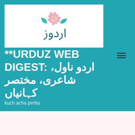
Skip
to
content
**URDUZ WEB
DIGEST: اردو ناول،
شاعری، مختصر
کہانیاں
kuch acha perho