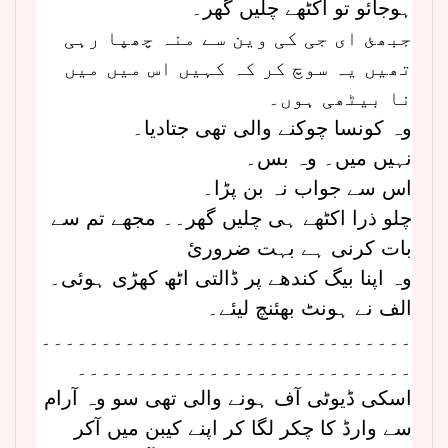
ہوجائو تو اکٹھے چلیں گھر۔
جبھئ ای جی کی وین سے منہ چھپا رہی
تھیں یہ سوچ کر کہ کہیں اس میں میں
نا بیٹھی ہوں۔
وہ کونسا چوکنے والی تھی جتادیا۔
نہیں میں۔ وہ بس۔
اس سے جواب نہ بن پڑا۔
چلو ذرا اکٹھے ہی چلیں گھر۔۔ مجھے تم سے
بات کرنی ہے بہت ضرورئ
وہ اپنا بیگ کندھے پر ڈالتی اٹھ کھڑی ہوئی۔
الف نے ہونٹ بھئنچ لیئے۔
۔۔۔۔۔۔۔۔۔۔۔۔۔۔۔۔۔۔۔۔۔۔۔۔۔۔۔۔۔۔۔
۔۔۔۔۔۔۔۔۔۔۔۔۔۔۔۔۔۔۔۔۔۔۔۔۔۔۔۔
اسکی ڈیوٹی آف ہونے والی تھی سو وہ آرام
سے وارڈ کا چکر لگا کر اپنے کیبن میں آکر