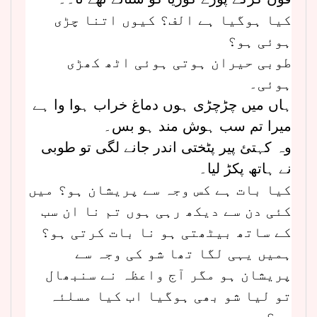
کیا ہوگیا ہے الف؟ کیوں اتنا چڑی
ہوئی ہو؟
طوبی حیران ہوتی ہوئی اٹھ کھڑی
ہوئی۔
ہاں میں چڑچڑی ہوں دماغ خراب ہوا وا ہے
میرا تم سب ہوش مند ہو بس۔
وہ کہتئ پیر پٹختی اندر جانے لگی تو طوبی
نے ہاتھ پکڑ لیا۔
کیا بات ہے کس وجہ سے پریشان ہو؟ میں
کئی دن سے دیکھ رہی ہوں تم نا ان سب
کے ساتھ بیٹھتی ہو نا بات کرتی ہو؟
ہمیں یہی لگا تھا شو کی وجہ سے
پریشان ہو مگر آج واعظہ نے سنبھال
تو لیا شو بھی ہوگیا اب کیا مسلئہ
ہے؟