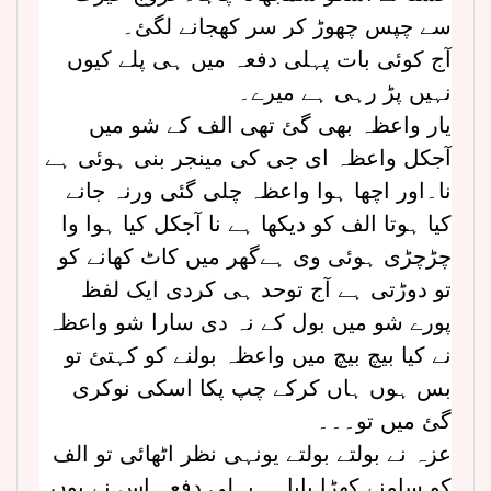
سے چپس چھوڑ کر سر کھجانے لگئ۔
آج کوئی بات پہلی دفعہ میں ہی پلے کیوں
نہیں پڑ رہی ہے میرے۔
یار واعظہ بھی گئ تھی الف کے شو میں
آجکل واعظہ ای جی کی مینجر بنی ہوئی ہے
نا۔اور اچھا ہوا واعظہ چلی گئی ورنہ جانے
کیا ہوتا الف کو دیکھا ہے نا آجکل کیا ہوا وا
چڑچڑی ہوئی وی ہےگھر میں کاٹ کھانے کو
تو دوڑتی ہے آج توحد ہی کردی ایک لفظ
پورے شو میں بول کے نہ دی سارا شو واعظہ
نے کیا بیچ بیچ میں واعظہ بولنے کو کہتئ تو
بس ہوں ہاں کرکے چپ پکا اسکی نوکری
گئ میں تو۔۔۔
عزہ نے بولتے بولتے یونہی نظر اٹھائی تو الف
کو سامنے کھڑا پایا۔۔ پہلی دفعہ اس نے یوں