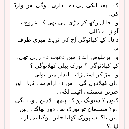
کے۔ بعد انکی ہی ذمہ داری ہوگی اس وارڈ
کی۔
وہ فائل رکھ کر مڑی ہی تھی کہ عروج نے
آواز دے ڈالی
دعا۔ کیا کھائوگی آج کی ٹریٹ میری طرف
سے۔
وہ پرخلوص انداز میں دعوت دے رہی تھی۔
کیا کھلائوگی ؟ پورک بیلی کھلائوگی ؟
وہ مڑ کر استہزائیہ انداز میں بولی
ہاں کھلادوں گی۔ اس نے آرام سے کہا۔ اور
چیزیں سمیٹتی اٹھنے لگئ۔
کیوں ؟ سیونگ رو کے پیچھے لادین ہونے لگی
ہو؟ مسلمان تو پورک سے دور بھاگتے ہیں
ہیں نا؟ اب پورک کھانا جائز ہوگیا تمہارے
لیئے؟