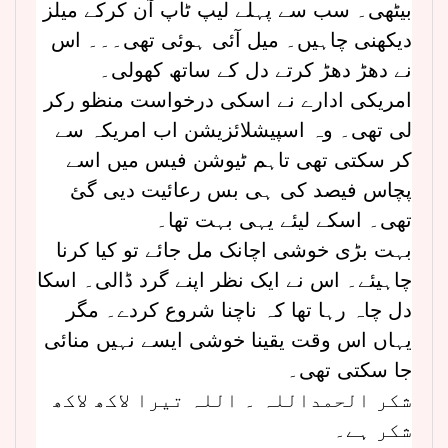
بیٹھی۔ سب سے پہلے لیپ ٹاپ آن کرکے میلز
دیکھنی چاہیں۔ میل آئی ہوئی تھی۔۔۔ اس
نے دھڑ دھڑ کرتے دل کے ساتھ کھولی۔
امریکی ادارے نے اسکی درخواست منظو رکر
لی تھی۔ وہ اسپیشلائزیشن اب امریکہ سے
کر سکتی تھی تاہم ٹیوشن فیس میں اسے
پچاس فیصد کی ہی بس رعائیت دیی گئ
تھی۔ اسکے لیئے یہی بہت تھا۔
بہت بڑی خوشی اچانک مل جائے تو کیا کرنا
چاہیئے۔ اس نے ایک نظر اپنے گرد ڈالی۔ اسکا
دل چاہ رہا تھا کہ ناچنا شروع کردے۔ مگر
یہاں اس وقت یقینا خوشی ایسے نہیں منائی
جا سکتی تھی۔
شکر الحمداللہ ۔ اللہ تیرا لاکھ لاکھ
شکر ہے۔