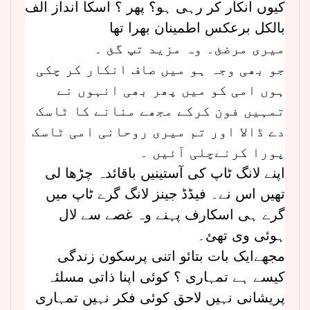
کیوں انکار کر رہی ہو؟ پھر ؟ اسکا انداز الف
بالکل برعکس اطمینان بھرا تھا
میری مرضئ۔ وہ مزید تپ گئ ۔
جو بھی وجہ ہو میں صاف انکار کر چکی
ہوں امی کو میں پھر بھی انہوں نے
تمہیں فون کرکے مجھے منانے کا ٹاسک
دے ڈالا اور تم میری روحانی امی ٹاسک
پورا کرنےچلی آئیں ۔
اپنے لانگ ٹاپ کی آستینیں باقائدہ چڑھا لی
تھیں اس نے۔ فیڈڈ جینز لانگ گرے ٹاپ میں
گرے ہی اسکارف پہنے وہ غصے سے لال
ہوئی وی تھئ۔
مجھےایک بات بتائو اتنی پرسکون زندگی
کیسے ہے تمہاری ؟ کوئی اپنا ذاتی مسلئہ
پریشانی نہیں لاحق کوئی فکر نہیں تمہاری