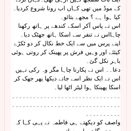
کے موڈ میں تھی کہاں اب رونا شروع کردیا۔
کیا ہوا ہے ؟ مجھے بتائو۔
اس نے پاس آکر اسکے کندھے پر ہاتھ رکھنا
چاہااس نے تنفر سے اسکا ہاتھ جھٹک دیا۔
اپنے پرس میں سے ایک خط نکال کر دو ٹکڑے
کیئئے اور وہیں فرش پر پھینک کر روتی ہوئی
باہر نکل گئ۔
دعا۔۔ اس نے پکارنا چاہا مگر وہ رکی نہیں
اس نے ایک نظر اسے جاتے دیکھا پھر جھک کر
اسکا پھینکا ہوا لیٹر اٹھا لیا۔
۔۔۔۔۔۔۔۔۔۔۔۔۔۔۔۔۔۔۔۔۔۔۔۔۔۔۔۔۔۔۔
۔۔۔۔۔۔۔۔۔۔۔۔۔۔۔۔۔۔۔۔۔۔۔۔۔۔۔۔۔۔۔
۔۔۔۔۔۔۔۔۔۔
واصف کو دیکھتے ہی فاطمہ نے یہی کہا کہ
وہ جچے گا تمہارے ساتھ۔