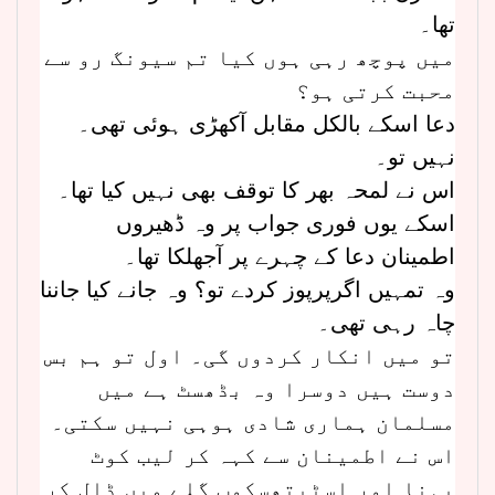
تھا۔
میں پوچھ رہی ہوں کیا تم سیونگ رو سے
محبت کرتی ہو؟
دعا اسکے بالکل مقابل آکھڑی ہوئی تھی۔
نہیں تو۔
اس نے لمحہ بھر کا توقف بھی نہیں کیا تھا۔
اسکے یوں فوری جواب پر وہ ڈھیروں
اطمینان دعا کے چہرے پر آجھلکا تھا۔
وہ تمہیں اگرپرپوز کردے تو؟ وہ جانے کیا جاننا
چاہ رہی تھی۔
تو میں انکار کردوں گی۔ اول تو ہم بس
دوست ہیں دوسرا وہ بڈھسٹ ہے میں
مسلمان ہماری شادی ہوہی نہیں سکتی۔
اس نے اطمینان سے کہہ کر لیب کوٹ
پہنا اور اسٹیتھسکوپ گلے میں ڈال کر