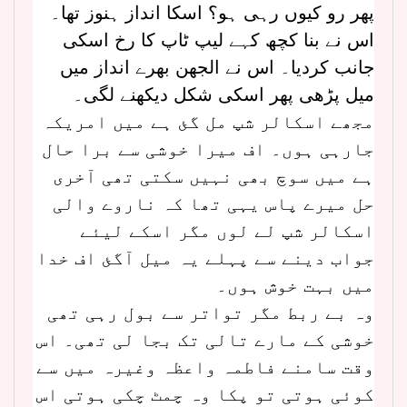
پھر رو کیوں رہی ہو؟ اسکا انداز ہنوز تھا۔
اس نے بنا کچھ کہے لیپ ٹاپ کا رخ اسکی
جانب کردیا۔ اس نے الجھن بھرے انداز میں
میل پڑھی پھر اسکی شکل دیکھنے لگی۔
مجھے اسکالر شپ مل گئ ہے میں امریکہ
جارہی ہوں۔ اف میرا خوشی سے برا حال
ہے میں سوچ بھی نہیں سکتی تھی آخری
حل میرے پاس یہی تھا کہ ناروے والی
اسکالر شپ لے لوں مگر اسکے لیئے
جواب دینے سے پہلے یہ میل آگئ اف خدا
میں بہت خوش ہوں۔
وہ بے ربط مگر تواتر سے بول رہی تھی
خوشی کے مارے تالی تک بجا لی تھی۔ اس
وقت سامنے فاطمہ واعظہ وغیرہ میں سے
کوئی ہوتی تو پکا وہ چمٹ چکی ہوتی اس