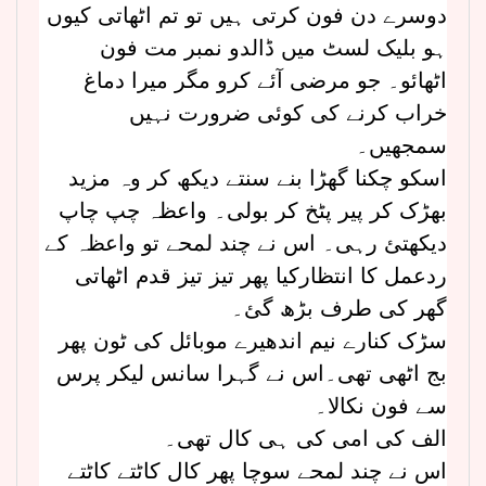
دوسرے دن فون کرتی ہیں تو تم اٹھاتی کیوں
ہو بلیک لسٹ میں ڈالدو نمبر مت فون
اٹھائو۔ جو مرضی آئے کرو مگر میرا دماغ
خراب کرنے کی کوئی ضرورت نہیں
سمجھیں۔
اسکو چکنا گھڑا بنے سنتے دیکھ کر وہ مزید
بھڑک کر پیر پٹخ کر بولی۔ واعظہ چپ چاپ
دیکھتئ رہی۔ اس نے چند لمحے تو واعظہ کے
ردعمل کا انتظارکیا پھر تیز تیز قدم اٹھاتی
گھر کی طرف بڑھ گئ۔
سڑک کنارے نیم اندھیرے موبائل کی ٹون پھر
بج اٹھی تھی۔اس نے گہرا سانس لیکر پرس
سے فون نکالا۔
الف کی امی کی ہی کال تھی۔
اس نے چند لمحے سوچا پھر کال کاٹتے کاٹتے