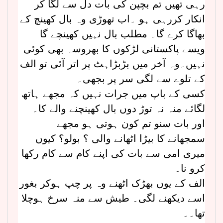
رہی تھیں تم بچپن کی بات دل سے لگا کر
انکار کررہی ہو ۔اب تھوڑی وہ بال کھینچ کے
بھاگا کرے گا۔ مطلب بال نہیں کھینچے گا
ویسے پاکستانی لڑکوں کا بھروسہ بھی کوئی
نہیں۔وہ آخر میں بڑبڑاہٹ پر اتر آئی تو الف
کے تلوے سے لگی سر پر بجھی۔
کسی کے باپ میں جرات نہیں کہ مجھے ہاتھ
لگائے منہ نہ توڑ دوں بال کھینچنے والے کا۔
اور بات سنو تم کون ہوتی ہو مجھے
سمجھانے کا بیڑا اٹھانے والی ؟ بولو؟ کیوں
میری امی سے بات کی اپنے کام سے کام رکھا
کرو نا۔
الف کے یوں بھڑک اٹھنے وہ پر چپ ہوکر بغور
اسے دیکھنے لگی۔ طیش سے منہ سرخ ہوچلا
تھا۔۔