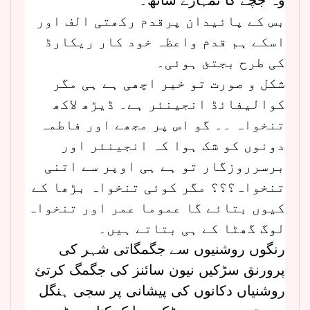
بس کے پائیدان پرقدم رکھتی الف اور
اسکے ہم قدم واعظہ خود کار ریکارڈ
کی طرح بجتئ ہوئی۔
شکل و صورت تو خیر اچھی ہے ہی مگر
کوالیفائڈ انجینئر ہے۔ ڈیڑھ لاکھ
تنخواہ ۔۔ گو اس پر مجھے اور فاطمہ
دونوں کو شک ہوا کہ انجینئر اور
برسرروزگار تو ہے ہی اوپر سے اتنی
تنخواہ؟؟؟ مگر کوئی تنخواہ بڑھا کے
کیوں بتائے گا عموما عمر اور تنخواہ
لوگ گھٹا کے ہی بتاتے ہیں۔
رنگوں روشنیوں سے جگمگاتی شہر کی
پرورنق سڑکیں نیون سائنز کی جگمگ کرتئ
روشنیاں دکانوں کی پیشانی پر سجی ہنگل