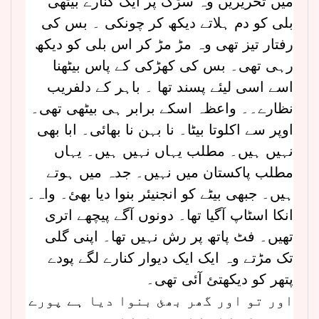
میں تحریریں وہ سڑک پر ایک کنارے بیٹھی
بلی کو دم ہلاتے دیکھ کر چونکی ۔ بس کی
رفتار تیز تھی وہ مڑ مڑ کر اس بلی کو دیکھ
رہی تھی۔ بس کی کھڑکی کے پاس بیٹھنا
اسے اسی لیئے پسند تھا ۔ باہر کے دلفریب
نظارے۔۔ واعظہ اسکے برابر ہی بیٹھی تھی۔
اوپر سے اکلوتا بیٹا۔ نا بہن نا بھائی۔ ابا بھی
نہیں ہیں۔ مطلب یہاں نہیں ہیں۔ یہاں
مطلب پاکستان میں نہیں۔ جدہ میں ہوتے
ہیں۔ جبھی بیٹے کو انجنیئر بنوا دیا بھئ۔ واہ۔
انکا اسٹاپ آگیا تھا۔ دونوں آگے پیچھے اتری
تھیں۔ فٹ پاتھ پر رش نہیں تھا۔ اپنی گلی
تک مڑتے وہ ایک ایک دیوار کنارے لگے پودے
پتھر کو دیکھتئ آئی تھی۔
اور تو اور گھر بھئ بنوا دیا ہے پورے