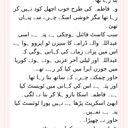
وہ فاطمہ کی طرح خوب اچھل کود نہیں کر
رہا تھا مگر خوشی اسکے چہرے سے پنہاں
تھئ۔
سب کاسٹ فائنل ہوچکی ہے پتہ ہے اسی
عبداللہ والے ڈرامے کا سیزن ٹو اپروو ہوا ہے
اس میں پرانے زمانے کی کہانی ہوگی کہ
عبداللہ اور لیلی آخر عربی ہوتے ہوئے کوریا
میں جوزن ایرا میں کیا کر رہے تھے۔
خاور چمکتے چہرے کے ساتھ بتا رہا تھا۔
اور پتہ ہے اس کی کہانی میں ٹویسٹ کیا
ہے۔ فاطمہ اسکا بازو ہلا کر بتا نے لگی۔
ابھئ اسکرپٹ پڑھا ہے نہیں پورا ٹوئسٹ کیا
پتہ ہے تمہیں۔
خاور نے چھیڑا۔۔