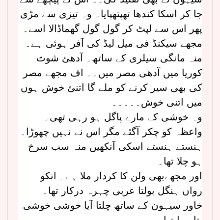
جا کر اسکا کندھا تھپتھپایا۔ وہ تیزی سے مڑی
پھر اس سے لپٹ کر گول گول گھماڈالا اسے۔
مجھے سیکنڈ فی میل لیڈ کی آفر ہوئی ہے۔
منہ مانگی سیلری کے ساتھ۔ آدھئ شوٹ
کوریا میں آدھی مصر میں۔۔ اف مجھے مصر
کی بھی سیر کرنے کو ملے گا اتنئ خوش ہوں
میں اتنی خوش۔۔۔۔۔
وہ خوشی کے مارے پاگل ہو رہی تھی۔
واعظہ کو چکر آگئے مگر اس نے نہیں چھوڑا۔
ہنستے ہنستے اسکی آنکھیں منہ سب سرخ
ہو چلا تھا۔
اور مجھےبھی ولن کا کردار ملا ہے۔ انکو
رواں ہنگل بولتا عربی چہرہ درکار تھا۔
خاور سیہون کے ساتھ چلتا آیا خوشی خوشی
بتا رہا تھا۔