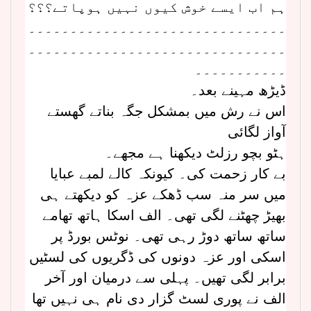
ہم اب ایسے خوش کیوں نہیں ہوپاتے؟؟؟
۔۔۔۔۔۔۔۔۔۔۔۔۔۔۔۔۔۔۔۔۔۔۔۔۔۔۔۔۔۔۔
۔۔۔۔۔۔۔۔۔۔۔۔۔۔۔۔۔۔۔۔۔۔۔۔۔۔۔۔۔۔۔
۔۔۔۔۔۔۔۔۔۔۔
ڈیڑھ مہینے بعد۔
اس نے رش میں بمشکل جگہ بناتے گھستے
آواز لگائی
ہٹو بچو رزلٹ دیکھنا ہے مجھے۔
بے کار زحمت کی۔ کیونکہ کالے لمبے عبایا
میں سر منہ سب ڈھکے عزہ کو دیکھتے ہی
بھیڑ چھٹنے لگی تھی۔ الف اسکا ہاتھ تھامے
ساتھ ساتھ دوڑ رہی تھی۔ نوٹس بورڈ پر
اسکی اور عزہ دونوں کی ڈگریوں کی لسٹیں
برابر لگی تھیں۔ پہلی سے درمیان اور آخر
الف نے پوری لسٹ گزار دی نام ہی نہیں تھا