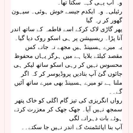
وہ اب یہی کہہ سکتا تھا۔
رئیلی۔ وہ ایکدم جیسے خوش ہوئی۔ سیہون
گھور کر رہ گیا
پھر گاڑی لاک کرکے اسے فاطمہ کے ساتھ اندر
آنا پڑا۔ ریسیپشن پر ہی اسکو روک دیا گیا۔
یہ میرے ہسبینڈ ہیں مجھے نہ جانے کس
مقصد کیلئے بلایا ہے میں ہرگز یہاں محفوظ
محسوس نہیں کر رہی اسکو ساتھ لیکر ہی
جائوں گئ آپ بتادیں پروڈیوسر کر کہ اگر
ملنا ہے تو میرے ہسبینڈ بھی میرے ساتھ آئیں
گے۔۔
رواں انگریزی کی تیز گام اگلی کو خاک پتھر
سمجھ نہیں آیا۔ جھک جھک کر معزرت کرتے
ہوئے بات دہرانے لگی
آپ بنا اپائنٹمنٹ کے اندر نہیں جا سکتے۔۔