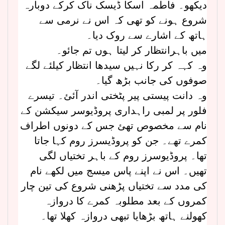
دیکھو۔ فاطمہ اسکا ڈیسک ناک کرکے دوبارہ
شروع ہونے کو تھی کہ اس نے نرمی سے
ہاتھ کے اشارے سے روک دیا۔
میں باہرانتظار کر لیتا ہوں تم جائو۔
وہ کہہ کر رکا نہیں سیدھا انتظار کیلئے لگے
صوفوں کی جانب بڑھ گیا۔
وہ دانت پیستی پیر پٹختی اندر آئئ۔ تیسرے
فلور پر لمبی راہداری پروڈیوسر سیکشن کے
نام سے مخصوص تھئ جس کے دونوں اطراف
کمرے تھے۔ جن کو پروڈیسرز روم کہا جاتا
تھا۔ پروڈیوسرز روم کے باہر تختیاں لگی
تھیں۔ اس نے اپنے پاس میسج میں لکھے نام
کی مدد سے تختیاں پڑھنی شروع کی تین چار
کمروں کے بعد مطلوبہ کمرے کا دروازہ
کھولنے ہاتھ بڑھایا تبھی دروازہ کھلا تھا۔