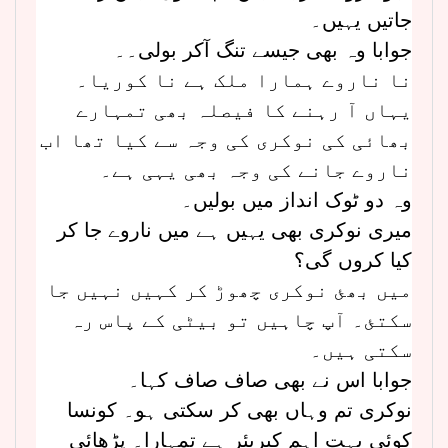
جاتیں یہیں۔
جوابا وہ بھی جیسے تنگ آکر بولی۔۔
نا ناروے ہمارا ملک ہے نا کوریا۔
یہاں آ رہنے کا فیصلہ بھی تمہارے
بھائی کی نوکری کی وجہ سے کیا تھا اب
ناروے جانے کی وجہ بھی یہی ہے۔
وہ دو ٹوک انداز میں بولیں۔
میری نوکری بھی یہیں ہے میں ناروے جا کر
کیا کروں گی؟
میں بھئ نوکری چھوڑ کر کہیں نہیں جا
سکتئ۔ آپ چاہیں تو بیٹی کے پاس رہ
سکتی ہیں۔
جوابا اس نے بھی صاف صاف کہا۔
نوکری تم وہاں بھی کر سکتی ہو۔ کونسا
کوئی بہت اہم کیریئر ہے تمہارا۔ پڑھائی