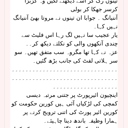
تینوں رک کر اسے دیکھنے لگیں وہ گڑبڑا
کرسر جھکا کر بولی
آننیانگ ۔ جوابا ان تینوں نے مروتا بھئ آننیانگ
نہیں کہا۔
یار عجیب سا نہیں لگ رہا اس فلیٹ سے
چندی آنکھوں والی کو نکلتے دیکھ کر۔۔
عزہ نے کہا تھا مگروہ سب متفق تھیں۔ سو
سر ہلاتی لفٹ کی جانب بڑھ گئیں۔
۔۔۔۔۔۔۔۔۔۔۔۔۔۔۔۔۔۔۔۔۔۔۔۔۔۔۔۔۔۔۔
۔۔۔۔۔۔۔۔۔۔۔۔۔۔۔۔۔۔۔۔۔۔۔۔۔۔۔۔۔۔۔
۔۔۔۔۔۔۔۔۔۔۔۔۔۔۔۔۔۔۔
اینچیون ائیرپورٹ پر جتنی مرتبہ دیسی
کمچی کی لڑکیاں آئی ہیں کورین حکومت کو
کورین ائیر پورٹ کی اتنی ترویج کرنے پر
ہمارا وظیفہ باندھ دینا چاہیئے۔