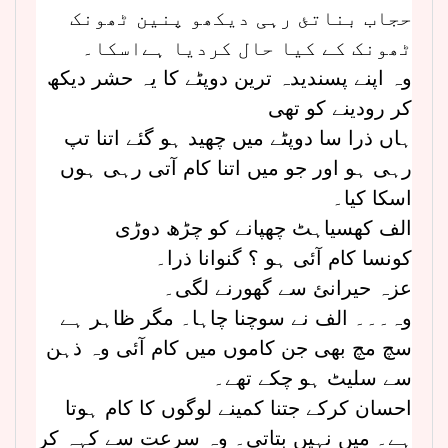
حجاب بناتئ رہی دیکھو پنین ٹھونک
ٹھونک کے کیا حال کردیا ہےاسکا۔
وہ اپنے پسندیدہ ترین دوپٹے کا یہ حشر دیکھ
کر رودینے کو تھی
ہاں ذرا سا دوپٹے میں چھید ہو گئے اتنا تپ
رہی ہو اور جو میں اتنا کام آتی رہی ہوں
اسکا کیا۔
الف کھسیاہٹ چھپانے کو چڑھ دوڑی
کونسا کام آئی ہو ؟ گنوانا ذرا۔
عزہ حیرانئ سے گھورنے لگی۔
وہ۔۔۔ الف نے سوچنا چاہا۔ مگر ظاہر ہے
سچ مچ بھی جن کاموں میں کام آئی وہ ذہن
سے سلیٹ ہو چکے تھے۔
احسان کرکے جتنا کمینے لوگوں کا کام ہوتا
ہے۔ میں نہیں بتاتی۔ وہ سرعت سے کہہ کر