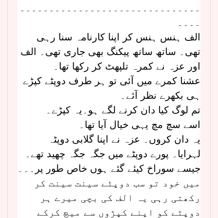
۔۔۔۔۔۔۔۔۔۔۔۔۔۔۔۔۔۔۔۔۔۔۔۔۔۔۔۔۔۔۔
۔۔۔۔
الف ہنس ہنس کر اپنا کارنامہ سنا رہی
تھی۔ ساتھ ساتھ پیکنگ بھی جاری تھی۔ الف
اور عزہ نے کمرہ تلپھٹ کر رکھا تھا۔
عشنا کمرے میں آئی تو ہر طرف دوپٹے کپڑے
ہی بکھرے نظر آئے۔
تم لوگ کیا دان کرنے لگے ہو۔یہ کپڑے۔
اسے سچ مچ یہی خیال آیا تھا۔
یہ دان کروں۔ عزہ نے اپنا گلابی دوپٹہ
لہرایا۔ پورے دوپٹے میں جگہ جگہ چھید تھے۔
جیسے سوراخ کیئے گئے ہوں خاص طور پر۔۔۔
میں خود تو سب دوپٹے سینت سینت کر
رکھتی رہی یہ الف کی بچی میرے ہر
دوپٹے کو اپنے کپڑوں سے میچ کرکے