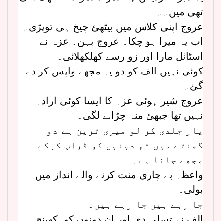
تھی میں۔۔
عروج اپنی کلاس میں بیٹھئ چیخ ہی توپڑی۔
اب یہ میرا ہو چکا۔ عروج بہن۔ عزہ نے
اسٹائل مارا اور زو رسے کھلکھلائی۔
کوئی نہیں الف کو دو یہ مجھے واپس کر دے
گئ۔
عروج شیر ہوئی عزہ کا ایسا کوئی ارادہ
نہیں تھا جبھئ منہ چڑانے لگی۔
یار جلدی کر لو میری ٹرین ہے دو
گھنٹے میں تم دونوں کو ڈراپ کرکے
مجھے جانا ہے۔
واعظہ بے چاری منت کرنے والے انداز میں
بولی۔
جا رہے ہیں جا رہے ہیں۔
الف نے تسلی دی اور ان دونوں کو۔کھینچ