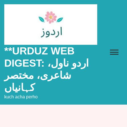
Skip
to
content
**URDUZ WEB
DIGEST: اردو ناول،
شاعری، مختصر
کہانیاں
kuch acha perho