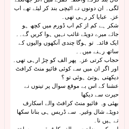
لگی۔ ان دونوں نے اٹیچی بند کر لیئے تھے اب
عزہ عبایا کر رہی تھی۔
شکر ہے کم از کم اب ڈورم میں کچھ ہو
جائے میرے دوپٹے غائب نہیں ہوا کریں گے۔۔
ایک فائدہ تو ہوگا چندی آنکھوں والیوں کے
ساتھ رہنے میں۔۔
حجاب کرتی عزہ پھر الف کو چڑ ارہی تھی۔
اور اگر ان میں سے کوئی فائیو منٹ کرافٹ
دیکھتی ہوتئ ہوئی تو ؟
عشنا کے اس بے موقع سوال پر تینوں نے
حیرت سے دیکھا
بھئی وہ فائیو منٹ کرافٹ والے اسکارف
دوپٹے شال وغیرہ سے ڈریس ہی بنانا سکھا
تے ہیں نا۔
اس کی وضاحت پر الف کا قہقہہ بے ساختہ