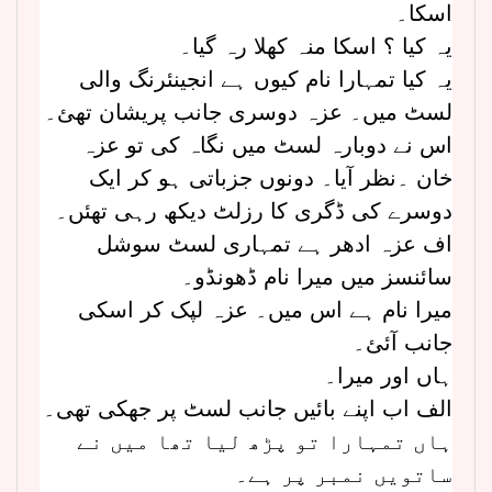
اسکا۔
یہ کیا ؟ اسکا منہ کھلا رہ گیا۔
یہ کیا تمہارا نام کیوں ہے انجینئرنگ والی
لسٹ میں۔ عزہ دوسری جانب پریشان تھئ۔
اس نے دوبارہ لسٹ میں نگاہ کی تو عزہ
خان ۔نظر آیا۔ دونوں جزباتی ہو کر ایک
دوسرے کی ڈگری کا رزلٹ دیکھ رہی تھئں۔
اف عزہ ادھر ہے تمہاری لسٹ سوشل
سائنسز میں میرا نام ڈھونڈو۔
میرا نام ہے اس میں۔ عزہ لپک کر اسکی
جانب آئئ۔
ہاں اور میرا۔
الف اب اپنے بائیں جانب لسٹ پر جھکی تھی۔
ہاں تمہارا تو پڑھ لیا تھا میں نے
ساتویں نمبر پر ہے۔