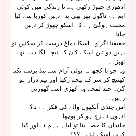
ادھوری چھوڑ رکھی ہے نا زندگی میں کوئی
ایم ہے ناگول پھر بھی پتہ نہیں کوریا سے کیا
محبت ہوگئ ہے کہ اسکو چھوڑ کر نہیں
جانا۔۔
حقیقتا اگر وہ اسکا دماغ درست کر سکتیں تو
یہیں دو تین اسکے کان کے نیچے لگا دینے تھے
تھپڑ۔۔
وہ جوابا کچھ نہ بولی آرام سے بیڈ پرسے تکیہ
کھئنچ کر سر کے نیچے رکھا اور نیم دراز ہو
گئ۔ چند لمحے وہ کھڑی اسے گھورتی
رہیں۔۔
اس چندی آنکھوں والے کی فکر ہے نا؟۔
انہوں نے زچ ہو کر پوچھا۔
خاندان کا حصہ بنا تو لیا ہے ہم نے اور کیا
کریں اسکے لیئے۔ ؟؟؟