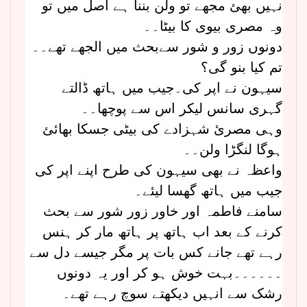
نہیں بھئ مجھے تو ولن بننا ہے اصل میں تو
وہ مصری بیوی کا بیٹا۔۔
دونوں زور و شور سےبحث میں الجھے تھے۔۔
تم کیا بنو گی؟
سیہون نے اپر کی۔جیب میں ہاتھ ڈالتے
گہری سانس لیکر اس سے پوچھا۔۔
وہی مصرئ شہزادے کی بیٹی جسکا بھائئ
ہوگا لنگڑا ولن۔۔
واعظہ نے بھی سیہون کی طرح اپنے اپر کی
جیب میں ہاتھ گھسا لیئے۔
سامنے فاطمہ اور خاور زور شور سے بحث
کرنے کے بعد اب ہاتھ پر ہاتھ مار کر ہنس
رہے تھے جانے کس بات پر مگر جیسے دل سے
۔۔۔۔۔۔بہت خوش ہو کر اور یہ دونوں
رشک سے انہیں دیکھتے سوچ رہے تھے۔