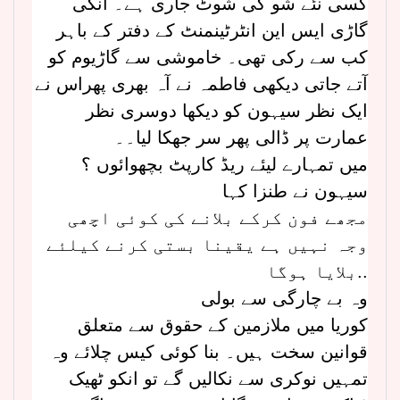
کسی نئے شو کی شوٹ جاری ہے۔ انکی
گاڑی ایس این انٹرٹینمنٹ کے دفتر کے باہر
کب سے رکی تھی۔ خاموشی سے گاڑیوم کو
آتے جاتی دیکھی فاطمہ نے آہ بھری پھراس نے
ایک نظر سیہون کو دیکھا دوسری نظر
عمارت پر ڈالی پھر سر جھکا لیا۔۔
میں تمہارے لیئے ریڈ کارپٹ بچھوائوں ؟
سیہون نے طنزا کہا
مجھے فون کرکے بلانے کی کوئی اچھی
وجہ نہیں ہے یقینا بستی کرنے کیلئے
بلایا ہوگا..
وہ بے چارگی سے بولی
کوریا میں ملازمین کے حقوق سے متعلق
قوانین سخت ہیں۔ بنا کوئی کیس چلائے وہ
تمہیں نوکری سے نکالیں گے تو انکو ٹھیک