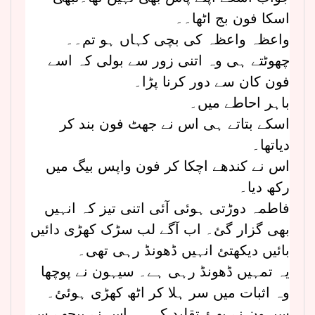
اسکا فون بج اٹھا۔۔
واعظہ واعظہ کی بچی کہاں ہو تم۔۔
چھوٹتے ہی وہ اتنی زور سے بولی کہ اسے
فون کان سے دور کرنا پڑا۔
باہر احاطے میں۔
اسکے بتاتے ہی اس نے جھٹ فون بند کر
دیاتھا۔
اس نے کندھے اچکا کر فون واپس بیگ میں
رکھ دیا۔
فاطمہ دوڑتی ہوئی آئی اتنی تیز کہ انہیں
بھی گزار گئ۔ اب آگے لب سڑک کھڑی دائیں
بائیں دیکھتئ انہیں ڈھونڈ رہی تھی۔
یہ تمہیں ڈھونڈ رہی ہے۔ سیہون نے پوچھا
وہ اثبات میں سر ہلا کر اٹھ کھڑی ہوئئ۔
سیہون نے بھئ تقلید کی۔۔ اس نے پیچھے سے