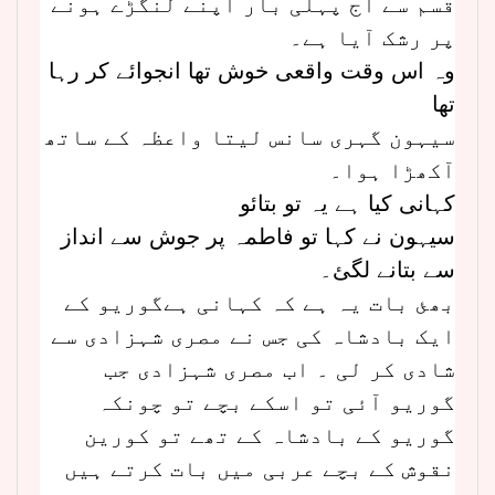
قسم سے آج پہلی بار اپنے لنگڑے ہونے
پر رشک آیا ہے۔
وہ اس وقت واقعی خوش تھا انجوائے کر رہا
تھا
سیہون گہری سانس لیتا واعظہ کے ساتھ
آکھڑا ہوا۔
کہانی کیا ہے یہ تو بتائو
سیہون نے کہا تو فاطمہ پر جوش سے انداز
سے بتانے لگئ۔
بھئ بات یہ ہے کہ کہانی ہےگوریو کے
ایک بادشاہ کی جس نے مصری شہزادی سے
شادی کر لی ۔ اب مصری شہزادی جب
گوریو آئی تو اسکے بچے تو چونکہ
گوریو کے بادشاہ کے تھے تو کورین
نقوش کے بچے عربی میں بات کرتے ہیں