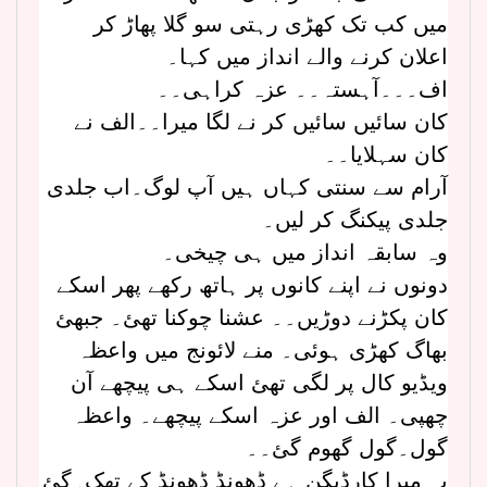
میں کب تک کھڑی رہتی سو گلا پھاڑ کر
اعلان کرنے والے انداز میں کہا۔
اف۔۔۔آہستہ۔۔ عزہ کراہی۔۔
کان سائیں سائیں کر نے لگا میرا۔۔الف نے
کان سہلایا۔۔
آرام سے سنتی کہاں ہیں آپ لوگ۔اب جلدی
جلدی پیکنگ کر لیں۔
وہ سابقہ انداز میں ہی چیخی۔
دونوں نے اپنے کانوں پر ہاتھ رکھے پھر اسکے
کان پکڑنے دوڑیں۔۔ عشنا چوکنا تھئ۔ جبھئ
بھاگ کھڑی ہوئی۔ منے لائونج میں واعظہ
ویڈیو کال پر لگی تھئ اسکے ہی پیچھے آن
چھپی۔ الف اور عزہ اسکے پیچھے۔ واعظہ
گول۔گول گھوم گئ۔۔
یہ میرا کارڈیگن ہے ڈھونڈ ڈھونڈ کے تھک۔گئ