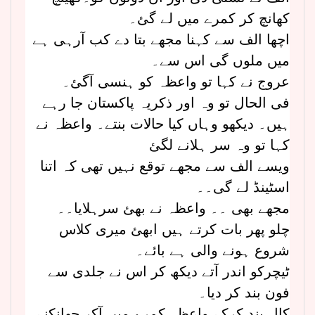
کھانچ کر کمرے میں لے گئ۔
اچھا الف سے کہنا مجھے بتا دے کب آرہی ہے
میں ملوں گی اس سے۔
عروج نے کہا تو واعظہ کو ہنسی آگئ۔
فی الحال تو وہ اور ذکریہ پاکستان جا رہے
ہیں۔ دیکھو وہاں کیا حالات بنتے۔ واعظہ نے
کہا تو وہ سر ہلانے لگئ
ویسے الف سے مجھے توقع نہیں تھی کہ اتنا
اسٹینڈ لے گی۔۔
مجھے بھی ۔۔ واعظہ نے بھئ سرہلایا۔۔
چلو پھر بات کرتے ہیں ابھئ میری کلاس
شروع ہونے والی ہے بائے۔
ٹیچرکو اندر آتے دیکھ کر اس نے جلدی سے
فون بند کر دیا۔
کال بند کرکے واعظہ کمرے میں آکر جھانکنے