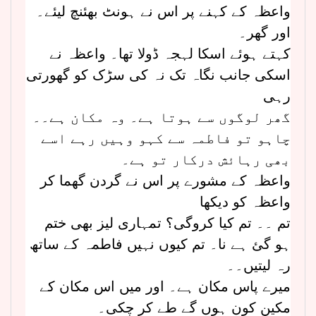
واعظہ کے کہنے پر اس نے ہونٹ بھئنچ لیئے۔
اور گھر۔
کہتے ہوئے اسکا لہجہ ڈولا تھا۔ واعظہ نے
اسکی جانب نگاہ تک نہ کی سڑک کو گھورتی
رہی
گھر لوگوں سے ہوتا ہے۔ وہ مکان ہے۔۔
چاہو تو فاطمہ سے کہو وہیں رہے اسے
بھی رہائش درکار تو ہے۔
واعظہ کے مشورے پر اس نے گردن گھما کر
واعظہ کو دیکھا
تم ۔۔ تم کیا کروگی؟ تمہاری لیز بھی ختم
ہو گئ ہے نا۔ تم کیوں نہیں فاطمہ کے ساتھ
رہ لیتیں۔۔
میرے پاس مکان ہے۔ اور میں اس مکان کے
مکین کون ہوں گے طے کر چکی۔