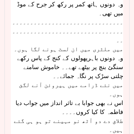
وہ دونوں ہاتھ کمر پر رکھ کر جرح کے موڈ
میں تھی۔
۔۔۔۔۔۔۔۔۔۔۔۔۔۔۔۔۔۔۔۔۔۔۔۔۔۔۔۔۔۔۔
۔۔۔۔۔۔۔۔۔۔۔۔۔۔۔۔۔۔۔۔۔۔۔۔۔۔۔۔۔۔۔
۔۔
میں ملٹری میں ان لسٹ ہونے لگا ہوں۔
وہ دونوں باہرپھولوں کے کنج کے پاس رکھے
سنگئ بنچ پر بیٹھے تھے۔۔ خاموش سامنے
چلتی سڑک پر نگاہ جمائے۔۔
میں نئے ڈرامے میں ہیروئن آنے لگئ
ہوں۔
اس نے بھی جوابا بے تاثر انداز میں جواب دیا
فاطمہ کا کیا کروں۔۔۔۔
طلاق دے دو آٹھ نو مہینے تو ہو ہی گئے
ہیں۔