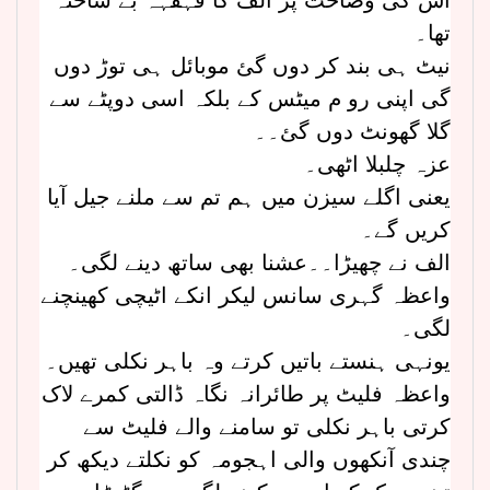
تھا۔
نیٹ ہی بند کر دوں گئ موبائل ہی توڑ دوں
گی اپنی رو م میٹس کے بلکہ اسی دوپٹے سے
گلا گھونٹ دوں گئ۔۔
عزہ چلبلا اٹھی۔
یعنی اگلے سیزن میں ہم تم سے ملنے جیل آیا
کریں گے۔
الف نے چھیڑا۔۔عشنا بھی ساتھ دینے لگی۔
واعظہ گہری سانس لیکر انکے اٹیچی کھینچنے
لگی۔
یونہی ہنستے باتیں کرتے وہ باہر نکلی تھیں۔
واعظہ فلیٹ پر طائرانہ نگاہ ڈالتی کمرے لاک
کرتی باہر نکلی تو سامنے والے فلیٹ سے
چندی آنکھوں والی اہجومہ کو نکلتے دیکھ کر