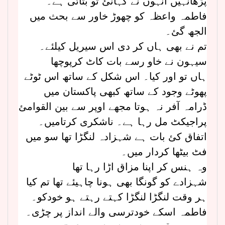
پڑھانہیں انہوں نے کہانئ تو بتائی ہے۔
فاطمہ واعظہ کو چھوڑ خاور سے بحث میں
الجھ گئ۔
تم نے بھی ہاں کر دی اس سیریل کیلئے۔
سیہون نے خاو رسے بات کاٹ کرپوچھا
ہاں تو اور کیا۔ اس شکل کے ساتھ اس ٹوٹے
پھوٹے وجود کے ساتھ کبھی پاکستان میں
ڈرامہ آفر نہ ہوتا مجھے اوپر سے بین القوامئ
پراجیکٹ مل رہا ہے۔ ناشکری کرتامیں۔
اتفاق کئ بات ہے شہزادہ لنگڑا تھا سو میں
فٹ بیٹھا کردار میں۔
وہ ہنس کر اپنا مزاق اڑا رہا تھا
شہزادے کو گونگا بھی ہونا چاہیئے تھا تم کیا
ہر وقت لنگڑا لنگڑا کہتے رہتے ہو خودکو۔
فاطمہ اسکے خودترسی والے انداز پر چڑی۔