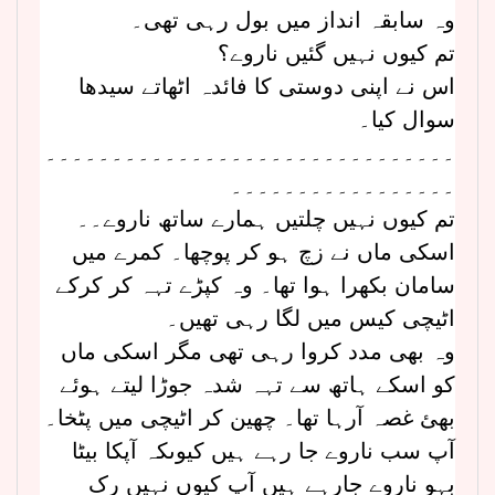
وہ سابقہ انداز میں بول رہی تھی۔
تم کیوں نہیں گئیں ناروے؟
اس نے اپنی دوستی کا فائدہ اٹھاتے سیدھا
سوال کیا۔
۔۔۔۔۔۔۔۔۔۔۔۔۔۔۔۔۔۔۔۔۔۔۔۔۔۔۔۔۔۔۔
۔۔۔۔۔۔۔۔۔۔۔۔۔۔۔۔۔
تم کیوں نہیں چلتیں ہمارے ساتھ ناروے۔۔
اسکی ماں نے زچ ہو کر پوچھا۔ کمرے میں
سامان بکھرا ہوا تھا۔ وہ کپڑے تہہ کر کرکے
اٹیچی کیس میں لگا رہی تھیں۔
وہ بھی مدد کروا رہی تھی مگر اسکی ماں
کو اسکے ہاتھ سے تہہ شدہ جوڑا لیتے ہوئے
بھئ غصہ آرہا تھا۔ چھین کر اٹیچی میں پٹخا۔
آپ سب ناروے جا رہے ہیں کیوںکہ آپکا بیٹا
بہو ناروے جارہے ہیں آپ کیوں نہیں رک