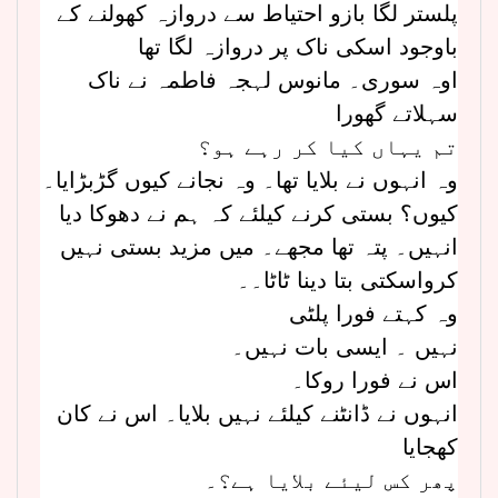
پلستر لگا بازو احتیاط سے دروازہ کھولنے کے
باوجود اسکی ناک پر دروازہ لگا تھا
اوہ سوری۔ مانوس لہجہ فاطمہ نے ناک
سہلاتے گھورا
تم یہاں کیا کر رہے ہو؟
وہ انہوں نے بلایا تھا۔ وہ نجانے کیوں گڑبڑایا۔
کیوں؟ بستی کرنے کیلئے کہ ہم نے دھوکا دیا
انہیں۔ پتہ تھا مجھے۔ میں مزید بستی نہیں
کرواسکتی بتا دینا ٹاٹا۔۔
وہ کہتے فورا پلٹی
نہیں ۔ ایسی بات نہیں۔
اس نے فورا روکا۔
انہوں نے ڈانٹنے کیلئے نہیں بلایا۔ اس نے کان
کھجایا
پھر کس لیئے بلایا ہے؟۔