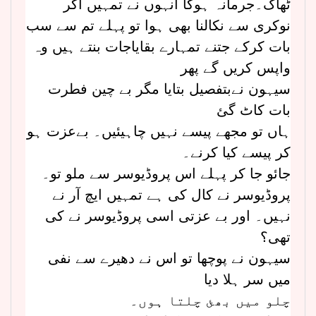
ٹھاک۔جرمانہ ہوگا انہوں نے تمہیں اگر
نوکری سے نکالنا بھی ہوا تو پہلے تم سے سب
بات کرکے جتنے تمہارے بقایاجات بنتے ہیں وہ
واپس کریں گے پھر
سیہون نےبتفصیل بتایا مگر بے چین فطرت
بات کاٹ گئ
ہاں تو مجھے پیسے نہیں چاہیئیں۔ بےعزت ہو
کر پیسے کیا کرنے۔
جائو جا کر پہلے اس پروڈیوسر سے ملو تو۔
پروڈیوسر نے کال کی ہے تمہیں ایچ آر نے
نہیں۔ اور بے عزتی اسی پروڈیوسر نے کی
تھی؟
سیہون نے پوچھا تو اس نے دھیرے سے نفی
میں سر ہلا دیا
چلو میں بھئ چلتا ہوں۔