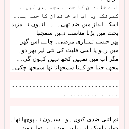
اسے خاندان کا حصہ سمجھ بھئ لیں۔۔
کیونکہ وہ اب اس خاندان کا حصہ ہے۔۔
اسکے انداز میں ضد تھی۔۔۔۔ انہوں نے مزید
بحث میں پڑنا مناسب نہیں سمجھا
پھر جیسے تمہاری مرضی۔ چاہے اس گھر
میں رہو یا اسی فلیٹ کی نئی لیز بھر دو۔
مگر اب میں تمہیں کچھ نہیں کہوں گی۔۔
مجھے جتنا جو کہنا سمجھانا تھا سمجھا چکی۔
۔۔۔۔۔۔۔۔۔۔۔۔۔۔۔۔۔۔۔۔۔۔۔۔۔۔۔۔۔۔۔
۔۔۔۔۔۔۔۔۔۔۔۔۔۔۔۔
تم اتنی ضدی کیوں ہو۔ سیہون نے پوچھا تھا۔
جواب اسکے اپنے پاس بھئ نہیں تھا۔تبھئ