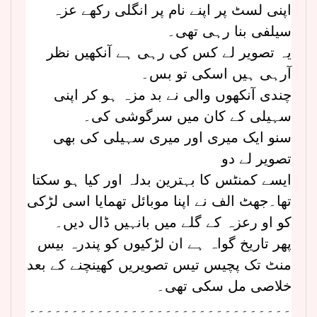
اپنی لسٹ پر اپنے نام پر انگلی رکھے عزہ
سیلفی بنا رہی تھی۔
یہ تصویر لے کس کی رہی ہے آنکھیں نظر
آرہی ہیں اسکی تو بس۔
چندی آنکھوں والی نے بد مزہ ہو کر اپنی
سہیلی کے کان میں سرگوشی کی۔
سنو ایک میری اور میری سہیلی کی بھی
تصویر لے دو
ایسے کمنٹس کا بہترین بدلہ اور کیا ہو سکتا
تھا۔جھٹ الف نے اپنا موبائل تھمایا اسی لڑکی
کو او رعزہ کے گلے میں بانہیں ڈال دیں۔
پھر تاریخ گواہ ہے ان لڑکیوں کو پندرہ بیس
منٹ تک پچیس تیس تصویریں کھینچنے کے بعد
خلاصی مل سکی تھی۔
۔۔۔۔۔۔۔۔۔۔۔۔۔۔۔۔۔۔۔۔۔۔۔۔۔۔۔۔۔۔۔