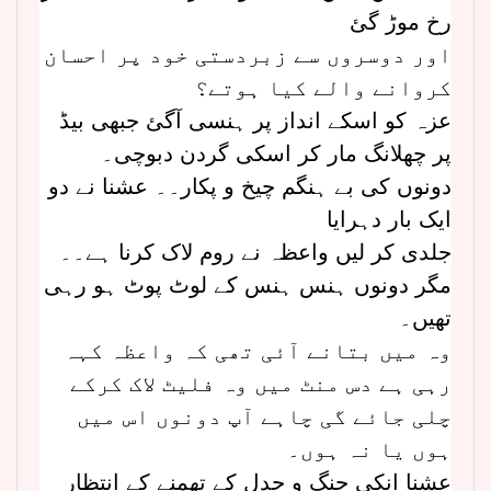
رخ موڑ گئ
اور دوسروں سے زبردستی خود پر احسان
کروانے والے کیا ہوتے؟
عزہ کو اسکے انداز پر ہنسی آگئ جبھی بیڈ
پر چھلانگ مار کر اسکی گردن دبوچی۔
دونوں کی بے ہنگم چیخ و پکار۔۔ عشنا نے دو
ایک بار دہرایا
جلدی کر لیں واعظہ نے روم لاک کرنا ہے۔۔
مگر دونوں ہنس ہنس کے لوٹ پوٹ ہو رہی
تھیں۔
وہ میں بتانے آئی تھی کہ واعظہ کہہ
رہی ہے دس منٹ میں وہ فلیٹ لاک کرکے
چلی جائے گی چاہے آپ دونوں اس میں
ہوں یا نہ ہوں۔
عشنا انکی جنگ و جدل کے تھمنے کے انتظار