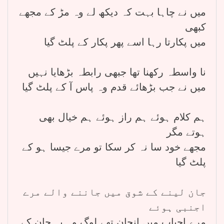
میں نے چاہا بہت کہ دیکھ لے وہ مڑ کے مجھے
کبھی
میں پکارتا رہا اسے پھر پکار کے پلٹ گیا
نا واسطہ رکھنا تھا جبھی رابطہ بڑھایا نہیں
میں نے جب بڑھائے قدم وہ پاس آ کے پلٹ گیا
ہم کلام ہوئے ہم راز ہوئے ہم خیال بھی
ہوتے مگر
مجھے خود سا نہ کر سکا تو مرے جیسا ہو کے
پلٹ گیا
جان لینے کے شوق میں جاننے والے مرے
اجنبی ہوئے
مرے احباب میں انجان تھے لوگ وہ یہ جان کے