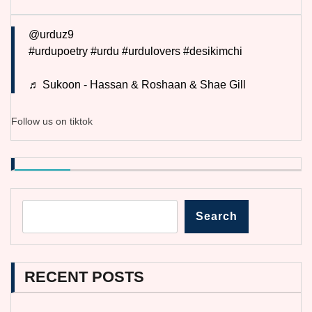
@urduz9
#urdupoetry
#urdu
#urdulovers
#desikimchi
♬ Sukoon - Hassan & Roshaan & Shae Gill
Follow us on tiktok
Search
RECENT POSTS