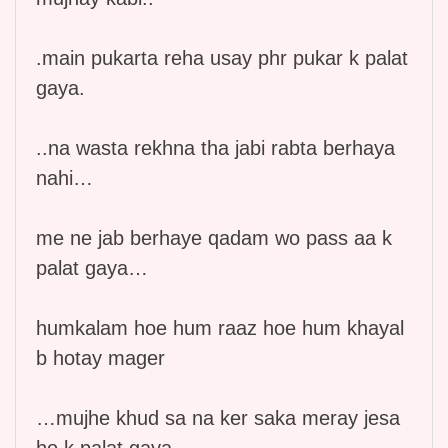
.main pukarta reha usay phr pukar k palat
gaya.
..na wasta rekhna tha jabi rabta berhaya
nahi…
me ne jab berhaye qadam wo pass aa k
palat gaya…
humkalam hoe hum raaz hoe hum khayal
b hotay mager
…mujhe khud sa na ker saka meray jesa
ho k palat gaya…