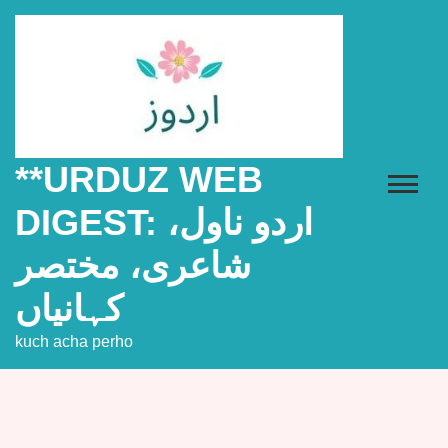
Skip
to
content
**URDUZ WEB
DIGEST: اردو ناول،
شاعری، مختصر
کہانیاں
kuch acha perho