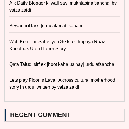
Aik Daily Blogger ki wall say |mukhtasir afsancha| by
vaiza zaidi
Bewaqoof larki |urdu alamati kahani
Woh Kon Thi: Saheliyon Se kia Chupaya Raaz |
Khoofnak Urdu Horror Story
Qata Taluq |sirf ek jhoot kaha us nay| urdu afsancha
Lets play Floor is Lava | A cross cultural motherhood
story in urdu| written by vaiza zaidi
RECENT COMMENT