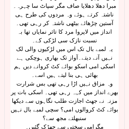
مبرا دھلا دھلایا صاف مگر سپاٹ سا چہرہ۔
ناشتہ کرتے ہوئے وہ مردوں کی طرح ہی
آستین چڑھائے بیٹھی ناشتہ کر رہی تھی۔
انداز میں لاپروا مرد کا تاثر نمایاں تھا بہ
نسبت نازک سی لڑکی کے۔
یہ لمبے بال تک اس میں لڑکیوں والی لک
نہیں آنے دیتے۔آواز تک بھاری ہوچکی ہے
اسکی امی اسکو بوائے کٹ کروانے دیں ہم
بھائی ہی بنا لیتے ہیں اسے۔
وہ مزاق نہیں اڑا رہی تھی بس شرارت
بھرے انداز میں کہہ رہی تھی۔ اسکی بات پر
مزنہ نے جھٹ اجازت طلب نگاہوں سے دیکھا
بوائے کٹ کروالوں امی؟ سچی لمبے بال نہیں
سنبھلتے مجھ سے؟
مگرامی سختی سے جھڑک گئیں۔