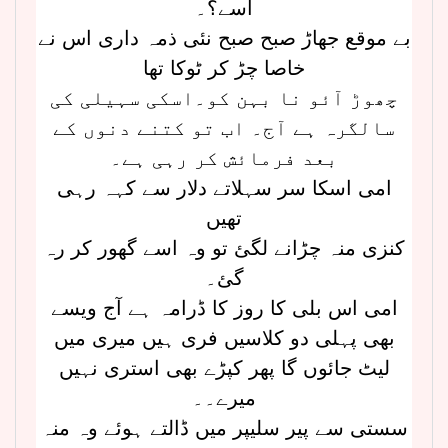
اسے؟۔
بے موقع جھاڑ صبح صبح نئی ذمہ داری اس نے
خاصا چڑ کر ٹوکا تھا
چھوڑ آئو نا بہن کو۔اسکی سہیلی کی
سالگرہ ہے آج۔ اب تو کتنے دنوں کے
بعد فرمائش کر رہی ہے۔
امی اسکا سر سہلاتے دلار سے کہہ رہی
تھیں
کنزی منہ چڑانے لگئ تو وہ اسے گھور کر رہ
گئ۔
امی اس بلی کا روز کا ڈرامہ ہے آج ویسے
بھی پہلی دو کلاسیں فری ہیں میری میں
لیٹ جائوں گا پھر کپڑے بھی استری نہیں
میرے۔۔
سستی سے پیر سلیپر میں ڈالتے ہوئے وہ منہ