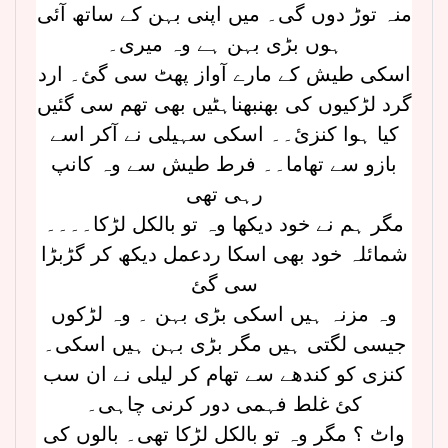
منہ توڑ دوں گی۔ میں اپنی بہن کے ساتھ آئی
ہوں بڑی بہن ہے وہ میری۔
اسکی طیش کے مارے آواز پھٹ سی گئ۔ ارد
گرد لڑکیوں کی بھنبھناہٹیں بھی تھم سی گئیں
کیا ہوا کنزئ۔۔ اسکی سہیلی نے آکر اسے
بازو سے تھاما۔۔ فرط طیش سے وہ کانپ
رہی تھی
مگر ہم نے خود دیکھا وہ تو بالکل لڑکا۔۔۔۔
شمائلہ خود بھی اسکا ردعمل دیکھ کر گڑبڑا
سی گئ
وہ مزنہ ہیں اسکی بڑی بہن ۔ وہ لڑکوں
جیسی لگتی ہیں مگر بڑی بہن ہیں اسکی۔
کنزی کو کندھے سے تھام کر لیلی نے ان سب
کئ غلط فہمی دور کرنی چاہی۔
واٹ ؟ مگر وہ تو بالکل لڑکا تھی۔ بالوں کی