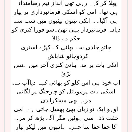
پھلا کر کہہ رہی تھی انداز نیم رضامندانہ
ہی تھا۔ امی کو اسکی فرمانبرداری پر پیار
ہی آگیا۔۔ انکی تینوں بیٹیوں میں سب سے
ذیادہ فرمانبردار یہی تھئ۔سو فورا کنزی کو
حکم دے ڈالا
جائو جلدی سے بھائی کے کپڑے استری
کردوجائو شاباش۔
انکی بات پر منہ بناتئ کنزی آخر میں ہنس
پڑئ
اب خود ہی اس کلو کو بھائی کہہ دیاآپ نے۔
اسکی بات پرموبائل کو چارجنگ پر لگاتی
مزنہ بھی مسکرا دی
اوہو ایک تو زبان بھئ پھسل جاتی ہے۔امی
خفت ذدہ سی ہوئیں مگر آگے بڑھ کر مزنہ
کا خفا خفا سا چہرہ ہاتھوں میں لیکر پیار