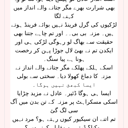
بھی شرارت بھرے مگر جتانے والے انداز میں
کہنے لگا
لڑکیوں کی گرل فرینڈ نہیں بوائے فرینڈ ہوتے
ہیں۔ مزنہ بی بی۔۔ اور تم چاہے جتنا بھی
حقیقت سے بھاگ لو رہوگی لڑکی ہی اور
ایکدن تم نے بھئ لال جوڑا پہن کر رخصت
ہونا ہے پیا سنگ۔
اسکے ہلکے پھلکے مگر جتانے والے انداز نے
مزنہ کا دماغ کھولا دیا۔ سختی سے بولی
ایسا کبھئ نہیں ہوگا۔
ایسا ہی ہوگا ڈئیر۔ عادل نے مزید چڑایا
اسکی مسکراہٹ پر مزنہ کے تن بدن میں آگ
سی لگ گئ
تم اتنے ان سیکیور کیوں رہتے ہو؟ مرد نہیں
ہوکیا؟ ڈرتے ہو مقابلہ کرنے سے؟