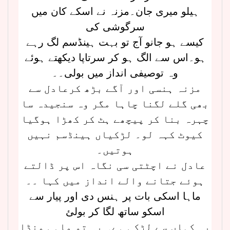
ہیلو میری جان۔مزنہ نے اسکے کان میں
سرگوشی کی
کیسے ہو جانو آج تو بہت ہینڈسم لگ رہے
ہو۔اس سے الگ ہو کر سرتاپا دیکھتے ہوئے
وہ توصیفی انداز میں بولی۔۔
مزنہ ہنسی اور آگے بڑھ کرعادل سے
بھی گلے لگنا چاہا مگر وہ سنجیدہ سا
چہرہ بنا کر پیچھے ہٹ کر کھڑا ہوگیا
کیوٹ کہہ لو۔ لڑکیاں ہینڈسم نہیں
ہوتیں۔
عادل نے اچٹتی سی نگاہ اس پر ڈالتے
ہوئے جتانے والے انداز میں کہا ۔۔
ماہا اسکی بات پر ہنس دی اور پیار سے
اسکو ساتھ لگا کر بولئ
یہ کہاں سے لڑکی ہے۔ یہ تو ماہی منڈا