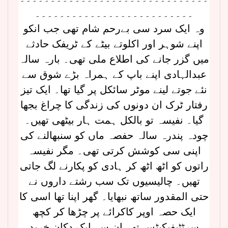
۔۔۔۔۔۔۔۔۔۔۔۔۔۔۔۔۔۔۔۔۔۔۔۔۔۔
وہ ایک سرد سی بےرحم شام تھی جب انکو
اپنے شوہر اور اکلوتے بیٹے کے ٹریفک حادثے
میں گزر جانے کی اطلاع ملی تھی۔ بارہ سالہ
عبدالہادی اپنے باپ کے ہمراہ بڑے شوق سے
نئے جوتے لینے موٹر سائکل پر گیا تھا۔ ایک تیز
رفتار ٹرک ان دونوں کی زندگی کا چراغ بجھا
گیا۔ نفیسہ تو بالکل ہمت ہار بیٹھی تھیں۔
چودہ پندرہ سالہ حفصہ ماں کو سنبھالنے کی
اپنی سی کوشش کرتی تھی۔ مگر نفیسہ
راتوں کو اٹھ اٹھ کر ہادی کو پکارنے لگ جاتی
تھیں۔ چالیسیوں تک سب رشتے داروں نے
حتی المقدور ساتھ نبھایا۔ گھر اپنا تھا اسی کا
ایک حصہ اوپر کاکرائے پر چڑھا کر کچھ
سرٹٹیفیکیٹس تھے ان سے ایک دکان خرید