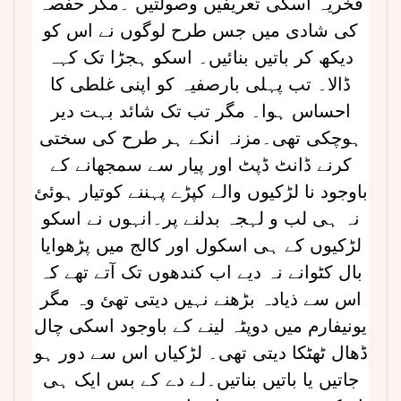
فخریہ اسکی تعریفیں وصولتیں ۔مگر حفصہ
کی شادی میں جس طرح لوگوں نے اس کو
دیکھ کر باتیں بنائیں۔ اسکو ہجڑا تک کہہ
ڈالا۔ تب پہلی بارصفیہ کو اپنی غلطی کا
احساس ہوا۔ مگر تب تک شائد بہت دیر
ہوچکی تھی۔مزنہ انکے ہر طرح کی سختی
کرنے ڈانٹ ڈپٹ اور پیار سے سمجھانے کے
باوجود نا لڑکیوں والے کپڑے پہننے کوتیار ہوئئ
نہ ہی لب و لہجہ بدلنے پر۔انہوں نے اسکو
لڑکیوں کے ہی اسکول اور کالج میں پڑھوایا
بال کٹوانے نہ دیے اب کندھوں تک آتے تھے کہ
اس سے ذیادہ بڑھنے نہیں دیتی تھئ وہ مگر
یونیفارم میں دوپٹہ لینے کے باوجود اسکی چال
ڈھال ٹھٹکا دیتی تھی۔ لڑکیاں اس سے دور ہو
جاتیں یا باتیں بناتیں۔لے دے کے بس ایک ہی