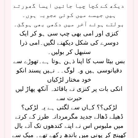
دیکھ کے کچا چبا جائیں ایسا گھورتے
ہیں جیسے میں کوئی عجوبہ ہوں۔
بولتے ہوئے آخر میں دکھی بھی ہوگئ۔
کنزی اور امی بھی چپ سی ہو کر ایک
دوسرے کی شکل دیکھنے لگیں۔امی ذرا
سنبھل کر بولیں۔
بس بیٹا سب کا اپنا ذہن ہوتا ہے۔تھوڑے سے
دقیانوسی ہیں وہ لوگ۔۔ نہیں پسند انکو
خود مختار لڑکیاں
انکی بات پر کنزی نے باقائدہ آنکھ پھاڑ لیں
حیرت سے
لڑکی؟؟ کہاں سے لگتی ہے یہ لڑکی؟
ڈھیلے ڈھالے جدید مگرمردانہ طرز کے کرتے
میں ملبوس اس نے اپنے کندھوں تک آتے بال
کھینچ کر پونی میں باندھ رکھے تھے۔ میک سے