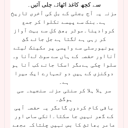
سے کچھ کاغذ اٹھائے چلی آئیں۔
مزنہ یہ آج بجلی کے بل کی آخری تاریخ
ہے۔بنک سے پیسے نکلوا کر جمع
کروادینا۔موٹر بھئ کل سے بہت آواز
کر رہی ہے لگتا ہے جل جائے گئ
یونیورسٹی سے واپسی پر مکینک لیتے
آنااور حفصہ کے ہاں سے سوٹ لےآنا وہ
سلوا چکی ہےمگر اسکا جانے کب آنا ہو
دوکنزی کے ہیں دو تمہارے ایک میرا
ہے۔
سر ہلا ہلا کر سنتی مزنہ سنجیدہ سی
ہوگئ۔
باقی کام کردوں گامگر یہ حفصہ آپی
کے گھر نہیں جا سکتا۔انکی ساس اور
عامر بھائئ کا بس نہیں چلتاکہ مجھے