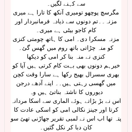
سے کہنے لگیں۔
مگرسچ پوچھو تومیری آنکھ کا تارا ہے میری
مزنہ۔۔تم دونوں سے ذیادہ فرمانبردار اور
کام کاجو بیٹی ہے میری۔
مزنہ مسکرا دی۔ امی کا ہاتھ چومتی کنزی
کو منہ چڑاتی باتھ روم میں گھس گئ۔
کنزی نے منہ بنا کر امی کو دیکھا
خیرہم دونوں بھی بہت کام کرتی ہیں آپا کو
بھری سسرال بھیج رکھا ہے سارا وقت کچن
میں گھسی رہتی ہیں۔۔ اپنے آدھے درجن
دیوروں کا ناشتہ بناتئ ہیں وہ
اس نے بڑ بڑاتے ہوئے الماری سے اسکا مردانہ
کرتا اور جینز نکالی امی کو اسکی عادت کا
پتہ تھا اب اس نے لمبی تقریر جھاڑنی تھئ سو
کان دبا کر نکل گئیں۔