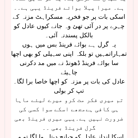
ہے۔ میرا پہلا بوائے فرینڈ یہی ہے۔۔
اسکی بات پر جو فخریہ مسکراہٹ مزنہ کے
چہرے پر در آئی تھئ وہ جانے کیوں عادل کو
بالکل پسندنہ آئی۔
یہ گرل ہے بوائے فرینڈ بس میں ہوں
تمہاراتمہیں تو بلکہ اپنی سہیلی کو بھی اچھا
سا بوائے فرینڈ ڈھونڈ نے میں مد دکرنی
چاہیئے
عادل کی بات پر مزنہ کو اچھا خاصا برا لگا۔
تپ کر بولی
تم میری فکر مت کرو میرے لیئے ماہا
ہی کافی ہےمجھے اسکے سوا کسی کی
ضرورت نہیں ہے۔یہی میری فرینڈ بھی
گرل فرینڈ بھی ۔۔
اسکا انداز عادل کو چیلنج دیتا ہوا لگا تو وہ