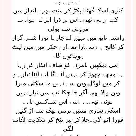
نہیں ہو۔
کنزی اسکا گھٹنا پکڑ کر منت بھرے انداز میں
کہہ رہی تھی۔اس پر ذرا اثر نہ ہوا۔بے
مروتی سے بولی
راستہ ناپو میں نہیں لے جارہا پورا شہر گزار
کر کالج ہے تمہارا تمہارے چکر میں میں لیٹ
ہوجائوں گا۔
امی دیکھیں نامزنہ کو صاف انکار کر رہا
ہےمجھے چھوڑ کر نہیں آئے گا اب اتنا تیار ہو
کر میں لوکل وین سے نہیں جا سکتی میرا
وین والا بھی آکر جا چکا تب میں تیار نہیں
ہوئی تھی۔۔ امی اس سےکہیں نا۔۔
اسکی ساری منتیں نرمی بھک سے اڑ گئیں
فورا اٹھ گئ۔چلا کر پیر پٹخ کر شکایت لگانے
لگی