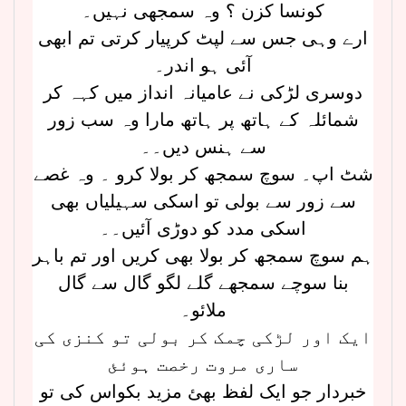
کونسا کزن ؟ وہ سمجھی نہیں۔
ارے وہی جس سے لپٹ کرپیار کرتی تم ابھی
آئی ہو اندر۔
دوسری لڑکی نے عامیانہ انداز میں کہہ کر
شمائلہ کے ہاتھ پر ہاتھ مارا وہ سب زور
سے ہنس دیں۔۔
شٹ اپ۔ سوچ سمجھ کر بولا کرو ۔ وہ غصے
سے زور سے بولی تو اسکی سہیلیاں بھی
اسکی مدد کو دوڑی آئیں۔۔
ہم سوچ سمجھ کر بولا بھی کریں اور تم باہر
بنا سوچے سمجھے گلے لگو گال سے گال
ملائو۔
ایک اور لڑکی چمک کر بولی تو کنزی کی
ساری مروت رخصت ہوئئ
خبردار جو ایک لفظ بھئ مزید بکواس کی تو