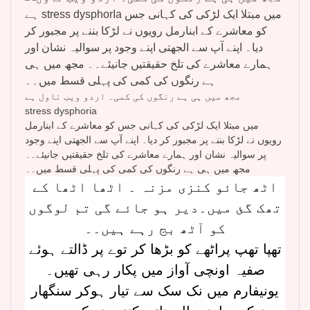
مجھ میں ہی ہے رنگوں کی کمی۔ اردو ویب ناول ہے
stress dysphoria
میں مبتلا ایک لڑکی کی کہانی جس کو معاشرے کے ابنارمل
رویوں نے لڑکا بننے پر مجبور کر دیا۔ اپنے آپ سے الجھتی اپنے وجود
پر سوالیہ نشان اور ہمارے معاشرے کی تلخ حقیقتیں جانیئے۔۔
مجھ میں ہی ہے رنگوں کی کمی کی پہلی قسط میں۔۔
اٹھ جائو کنزی مزنہ ۔ اٹھا اٹھا کے
تھک گئ میں۔دیر ہو جائے گی تم لوگوں
کو آٹھ بج رہے ہیں۔۔
تھپا تھپ پراٹھے کو بڑھا کر توے پر ڈالتے ہوئے
صفیہ اونچی آواز میں پکار رہی تھیں۔
یونیفارم میں نک سک سے تیار ہوکر سنگھار