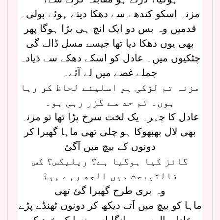
مزنہ اسکو کندھے سے دھکا دیتے ہوئے بولی۔
قدمیں وہ بس دو ایک انچ ہی بڑا ہوگا پھر
بھی یوں دھکا دیا تھا جیسے مسل ڈالے گی
چٹکیوں میں۔ عادل کو اسکے دھکے سے ذیادہ
جملے غصے میں لے آئے۔
مزنہ تم لڑکی ہو اسلیئے لحاظ کر رہا
ہوں۔ تم حد سے گزر رہی ہو۔
عادل کا چہرہ یک لخت سرخ پڑا تھا تو مزنہ
بھی لال بھبھوکا ہو چلی تھی ماہا گھبرا کر
دونوں کے بیچ میں آگئ
گائز کیا ہوگیا ہے؟ ریلیکس؟ کس
فالتوبحث میں الجھ رہے ہو؟
وہ بری طرح گھبرا گئ تھی
ماہا کو بیچ میں آتے دیکھ کر دونوں ٹھنڈے پڑے
عادل بالوں میں انگلیاں پھنسا کر خود کو