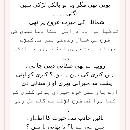
پونی تھی مگر وہ تو بالکل لڑکی نہیں
لگتی۔۔۔۔
شمائلہ کی حیرت عروج پر تھی۔
توکیا ہوا وہ دراصل اسکا بھائیوں کی
طرح ہی خیال رکھتی ہیں بس کپڑے
مردانہ ہوتے ہیں انکے۔ہیں وہ لڑکی
ہی۔
روبیہ نے بھی صفائی دینی چاہی۔
ہیں کنزی کی بہن ہے وہ؟ کنزی کو اپنی
پشت سےحیرانی بھری آواز سنائی دی۔
ارے یار میں خود حیران ہوئی کنزی کو
کیا ہوا کس طرح لڑکے سے گلے مل رہی
ہے۔
بائیں جانب سے حیرت کا اظہار۔
بہن ہی ہے یا؟ نا بھائی نا بہن ؟