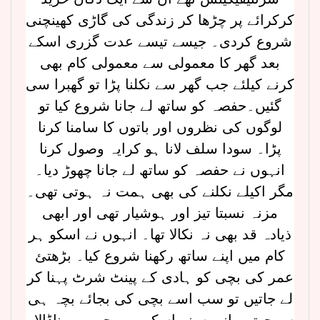
کرکرائے پر چڑھا کر زندگی کی گاڑی کھینچنی
شروع کردی۔ جیسے تیسے عدت گزری اسکے
بعد گھر کا معمولی سے معمولی کام بھی
کرنے کیلئے جب گھر سے نکلنا پڑا تو گھبرا سی
گئیں۔حفصہ کو ساتھ لے جانا شروع کیا تو
لوگوں کی نظروں اور باتوں کا سامنا کرنا
پڑا۔ سودا سلف لانا ہو کرایہ وصول کرنا
انہوں نے حفصہ کو ساتھ لے جانا چھوڑ دیا۔
مگر اکیلے نکلنے کی بھی ہمت نہ ہوتی تھی۔
مزنہ نسبتا تیز اور ہوشیار تھی اور ابھی
ذیادہ قد بھی نہ نکالا تھا۔ انہوں نے اسکو ہر
کام میں اپنے ساتھ رکھنا شروع کیا۔ بڑھتئ
عمر کی بچی کو ہادی کے پینٹ شرٹ پہنا کر
لے جاتیں تو سب اسے بچی کی بجائے بچہ ہی
سمجھتے۔ انہوں نے اسکو پھر بچہ ہی بناڈالا۔