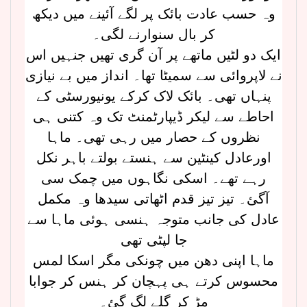
وہ حسب عادت بائک پر لگے آئینے میں دیکھ
کر بال سنوارنے لگی۔
ایک دو لٹیں ماتھے پر آن گری تھیں جنہیں اس
نے لاپروائی سے سمیٹا تھا۔ انداز میں بے نیازی
پنہاں تھی۔ بائک لاک کرکے یونیورسٹی کے
احاطے سے لیکر ڈیپارٹمنٹ تک وہ کتنی ہی
نظروں کے حصار میں رہی تھی۔ ماہا
اورعادل کینٹین سے ہنستے بولتے باہر نکل
رہے تھے۔ اسکی نگاہوں میں چمک سی
آگئ۔ تیز تیز قدم اٹھاتی سیدھا وہ مکمل
عادل کی جانب متوجہ ہنسی ہوئی ماہا سے
جا لپٹی تھی
ماہا اپنی دھن میں چونکی مگر اسکا لمس
محسوس کرتے ہی پہچان کر ہنس کر جوابا
مڑ کر گلے لگ گئ۔