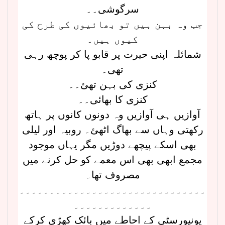
سرگوشی۔۔
جب وہ بہن ہیں تو بھائیوں کی طرح کی
کیوں ہیں۔
شمائلہ اپنی حیرت پر قابو پا کر پوچھ رہی
تھی۔
کنزی کی بہن تھئ۔۔
کنزی کا بھائی۔۔
آوازیں ہی آوازیں وہ دونوں کانوں پر ہاتھ
رکھتی وہاں سے بھاگ اٹھئ۔ روبیہ اور لیلی
بھی اسکے پیچھے دوڑیں مگر یہاں موجود
مجمع ابھی بھی اس معمے کو حل کرنے میں
مصروف تھا۔
۔۔۔۔۔۔۔۔۔۔۔۔۔۔۔۔۔۔۔۔۔۔۔۔۔۔۔۔۔۔۔
۔۔۔۔۔۔۔۔۔۔۔۔۔
یونیورسٹی کے احاطے میں بائک کھڑی کرکے