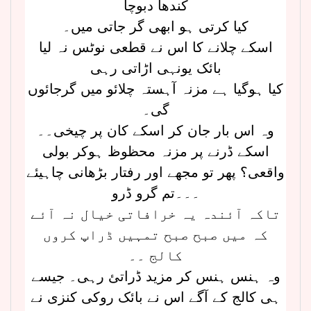
کندھا دبوچا
کیا کرتی ہو ابھی گر جاتی میں۔
اسکے چلانے کا اس نے قطعی نوٹس نہ لیا
بائک یونہی اڑاتی رہی
کیا ہوگیا ہے مزنہ آہستہ چلائو میں گرجائوں
گی۔
وہ اس بار جان کر اسکے کان پر چیخی۔۔
اسکے ڈرنے پر مزنہ محظوظ ہوکر بولی
واقعی؟ پھر تو مجھے اور رفتار بڑھانی چاہیئے
۔۔۔تم گرو ڈرو
تاکہ آئندہ یہ خرافاتی خیال نہ آئے
کہ میں صبح صبح تمہیں ڈراپ کروں
کالج ۔۔
وہ ہنس ہنس کر مزید ڈراتئ رہی۔ جیسے
ہی کالج کے آگے اس نے بائک روکی کنزی نے