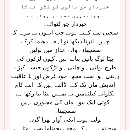
خبردار جو بالوں کو کٹوانے کا
سوچاتمہیں قسم دی ہوئی ہے
خبردار جو کٹوائے۔
سختی سے کہتے ہوئے جب انہوں نے مزنہ کا
چہرہ اترتا دیکھا تو لہجہ دھیما کرکے
سمجھانے والے انداز میں بولیں
بیٹا لوگ باتیں بناتے ہیں۔کیوں لڑکوں کی
طرح بولتی ہو چلتی ہو لڑکوں جیسے کپڑے
پہنتی ہو۔سب مجھے خود غرض اور نا عاقبت
اندیش ماں تک کہہ ڈالتے ہیں کہ اپنے کام
نکلوانے کیلئےمیں نے تمہیں بیٹا بنا رکھا ہے
کوئی ایک بیوہ ماں کی مجبوری نہیں
سمجھتا۔
بولتے ہوئے انکی آواز بھرا گئ۔
سچ تو یہ ہے کہ مجھے پچھتاوا بھی ہوتا ہے