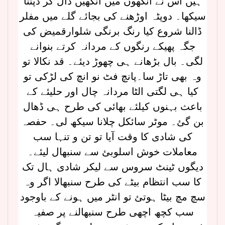
ہیں اس نے آنکھوں میں آنکھیں ڈال کر ڈپٹنا
سیکھا۔ دوپٹہ اوڑھنے کی بجائے گلے میں مفلر
ڈالنا شروع کیا رنگ برنگی شلوارقمیض کی
جگہ پھیکے رنگوں کے مردانہ کرتے بنوانے
لگی۔ بال بڑھانے ہی چھوڑ دیئے۔ قد نکالا تو
وہ بھی تاڑ سا۔پانچ فٹ نو انچ کی لڑکی تو
کیا ہی لگتی الٹا مردانہ چال اور حلیئے کے
باعث بہنوں کیلئے بھائی کی طرح ہی ڈھال
بن گئ۔ موٹر سائکل چلانا سیکھ لی۔ حفصہ
کی شادی کا وقت آیا تو تن و تنہا سب
معاملات خوش اسلوبئ سے سنبھال لیئے۔
دیگوں ٹینٹ سروس سے لیکر شادی ہال تک
کا سب انتظام بیٹے کی طرح سنبھالا اگر وہ
سچ مچ بیٹا ہوتئ تو انٹر میں ہونے کے باوجود
سب کچھ اچھی طرح سنبھالنے پر صفیہ