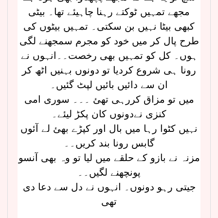
مجھے تمہیں ٹوکتے رہنا چاہیئے تھا۔ بیٹی
کبھی بیٹا نہیں بن سکتی۔ تمہیں بیٹوں کی
طرح پال کر میں خود کو مجرم سمجھنے لگی
ہوں۔ کل کو تمہیں بھی رخصت۔۔انہوں نے
رونا ہی شروع کردیا تو دونوں بہنیں اٹھ کر
ان سے دائیں بائیں لپٹ گئیں۔
میں تو مزاق کررہی تھئ ۔۔۔ سوری امی
کنزی نےدونوں کان پکڑ لیئے۔
نہیں کٹوا رہا میں بال اور کپڑے بھئ لے آئوں
گابس رونا بند کریں۔۔
مزنہ نے بازو کے حلقے میں لیا تو وہ بھی آنسو
پونچھنے لگیں۔۔
جیتی رہو دونوں۔ انہوں نے دل سے دعا دی
تھی
۔۔۔۔۔۔۔۔۔۔۔۔۔۔۔۔۔۔۔۔۔۔۔۔۔۔۔۔۔۔۔