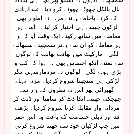
بال بالکل چھوٹے چھوٹے کروادیئے عبدالہادی
کے کرتے پاجامے پہنتے مزنہ نے اطوار بھی
لڑکوں جیسے ہی اختیار کر لیئے۔ اسے ہر
معاملے میں ساتھ رکھتے ایک وقت آیا کہ وہ
ہر معاملے کو ان سے بہتر سمجھنے سنبھالنے
لگی۔ مارکیٹ میں بھانت بھانت کے لوگوں
سے نمٹتے انکو احساس بھی نہ ہوا کہ کب وہ
بڑی ہونے لگی۔ لوگوں نے مردمارسہی مگر
لڑکی ہی سنجھنا شروع کردیا۔ مزنہ پہلے
گھبرائی پھر اس نے نظروں کے وار سے
جھجکتے چھپتے انکا ڈٹ کر سامنا اور ڈپٹ کر
مردانہ وار مقابلہ کرنا شروع کردیا۔ بڑھتے
قد اور دبلی جسامت کے باعث وہ اس عمر
میں جب لڑکیاں خود سے چھپنا شروع کرتی