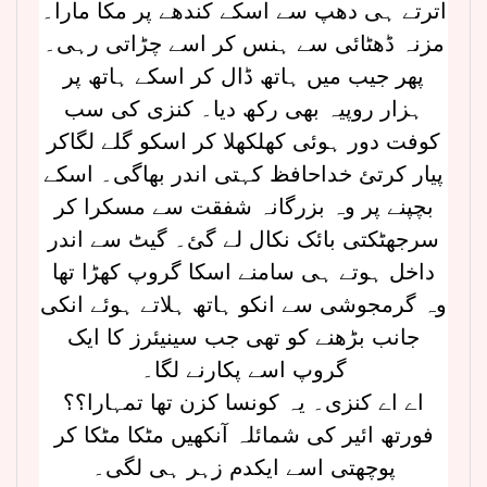
اترتے ہی دھپ سے اسکے کندھے پر مکا مارا۔
مزنہ ڈھٹائی سے ہنس کر اسے چڑاتی رہی۔
پھر جیب میں ہاتھ ڈال کر اسکے ہاتھ پر
ہزار روپیہ بھی رکھ دیا۔ کنزی کی سب
کوفت دور ہوئی کھلکھلا کر اسکو گلے لگاکر
پیار کرتئ خداحافظ کہتی اندر بھاگی۔ اسکے
بچپنے پر وہ بزرگانہ شفقت سے مسکرا کر
سرجھٹکتی بائک نکال لے گئ۔ گیٹ سے اندر
داخل ہوتے ہی سامنے اسکا گروپ کھڑا تھا
وہ گرمجوشی سے انکو ہاتھ ہلاتے ہوئے انکی
جانب بڑھنے کو تھی جب سینیئرز کا ایک
گروپ اسے پکارنے لگا۔
اے اے کنزی۔ یہ کونسا کزن تھا تمہارا؟؟
فورتھ ائیر کی شمائلہ آنکھیں مٹکا مٹکا کر
پوچھتی اسے ایکدم زہر ہی لگی۔