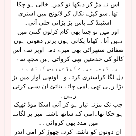
اس نے مڑ کر دیکھا تو کمرہ خالی ہو چکا
تھا۔سو کپڑے نکال کر لائونج میں استری
اسٹینڈ کے پاس بڑ بڑاتی چلی آئی۔
اور میں تو جتنا بھی کام کرلوں گنتئ میں
نہیں آتا۔ کھانا پکاتی ہوں برتن دھوتی ہوں
صفائی ستھرائی بھی میرے ذمہ اوپر سے اس
کالو کی خدمتیں بھی کرواتی ہیں مجھ سے۔
یہ کبھی میرے کپڑےپریس کرتئ ہے۔
دل لگا کراستری کرتے وہ اونچی آواز میں بڑ
بڑا رہی تھی۔امی چائے بناتئ ان سنی کرتی
رہیں۔
جب تک مزنہ تیار ہو کر آئی اسکا موڈ ٹھیک
ہو چکا تھا۔امی کے ساتھ ناشتہ میز پر لگانے
میں مدد بھی کروائی۔۔
ان دونوں کو ناشتہ کرتے چھوڑ کر امی اندر