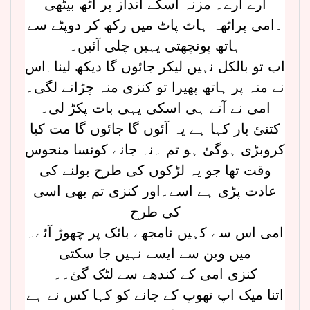
ارے ارے۔ مزنہ اسکے انداز پر اٹھ بیٹھی
۔امی پراٹھہ ہاٹ پاٹ میں رکھ کر دوپٹے سے
ہاتھ پونچھتی یہیں چلی آئیں۔
اب تو بالکل نہیں لیکر جائوں گا دیکھ لینا۔اس
نے منہ پر ہاتھ پھیرا تو کنزی منہ چڑانے لگی۔
امی نے آتے ہی اسکی یہی بات پکڑ لی۔
کتنئ بار کہا ہے یہ آئوں گا جائوں گا مت کیا
کروبڑی ہوگئ ہو تم ۔نہ جانے کونسا منحوس
وقت تھا جو یہ لڑکوں کی طرح بولنے کی
عادت پڑی ہے اسے۔اور کنزی تم بھی اسی
کی طرح
امی اس سے کہیں نامجھے بائک پر چھوڑ آئے۔
میں وین سے ایسے نہیں جا سکتی
کنزی امی کے کندھے سے لٹک گئ۔۔
اتنا میک اپ تھوپ کے جانے کو کہا کس نے ہے