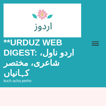
Skip
to
content
**URDUZ WEB
DIGEST: اردو ناول،
شاعری، مختصر
کہانیاں
kuch acha perho