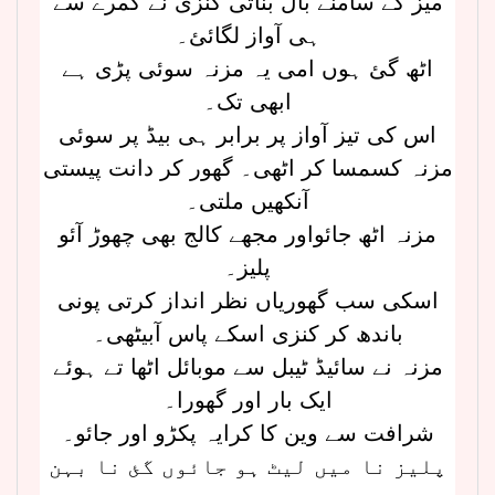
میز کے سامنے بال بناتی کنزی نے کمرے سے
ہی آواز لگائئ۔
اٹھ گئ ہوں امی یہ مزنہ سوئی پڑی ہے
ابھی تک۔
اس کی تیز آواز پر برابر ہی بیڈ پر سوئی
مزنہ کسمسا کر اٹھی۔ گھور کر دانت پیستی
آنکھیں ملتی۔
مزنہ اٹھ جائواور مجھے کالج بھی چھوڑ آئو
پلیز۔
اسکی سب گھوریاں نظر انداز کرتی پونی
باندھ کر کنزی اسکے پاس آبیٹھی۔
مزنہ نے سائیڈ ٹیبل سے موبائل اٹھا تے ہوئے
ایک بار اور گھورا۔
شرافت سے وین کا کرایہ پکڑو اور جائو۔
پلیز نا میں لیٹ ہو جائوں گئ نا بہن