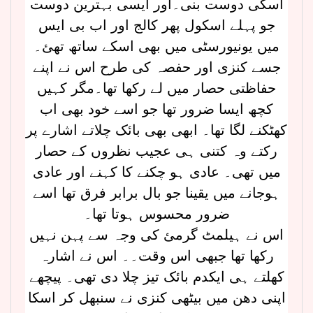
اسکی دوست بنی۔اور ایسی بہترین دوست
جو پہلے اسکول پھر کالج اور اب بی ایس
میں یونیورسٹی میں بھی اسکے ساتھ تھئ۔
جسے کنزی اور حفصہ کی طرح اس نے اپنے
حفاظتی حصار میں لے رکھا تھا۔مگر کہیں
کچھ ایسا ضرور تھا جو اسے خود بھی اب
کھٹکنے لگا تھا۔ ابھی بھی بائک چلاتے اشارے پر
رکتے وہ کتنی ہی عجیب نظروں کے حصار
میں تھی۔ عادی ہو چکنے کا کہنے اور عادی
ہوجانے میں یقینا جو بال برابر فرق تھا اسے
ضرور محسوس ہوتا تھا۔
اس نے ہیلمٹ گرمئ کی وجہ سے پہن نہیں
رکھا تھا جبھی اس وقت۔۔ اس نے اشارہ
کھلتے ہی ایکدم بائک تیز چلا دی تھی۔ پیچھے
اپنی دھن میں بیٹھی کنزی نے سنبھل کر اسکا