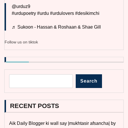
@urduz9
#urdupoetry
#urdu
#urdulovers
#desikimchi
♬ Sukoon - Hassan & Roshaan & Shae Gill
Follow us on tiktok
Search
RECENT POSTS
Aik Daily Blogger ki wall say |mukhtasir afsancha| by