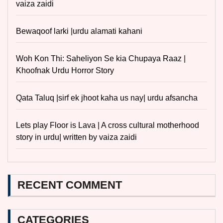
vaiza zaidi
Bewaqoof larki |urdu alamati kahani
Woh Kon Thi: Saheliyon Se kia Chupaya Raaz |
Khoofnak Urdu Horror Story
Qata Taluq |sirf ek jhoot kaha us nay| urdu afsancha
Lets play Floor is Lava | A cross cultural motherhood
story in urdu| written by vaiza zaidi
RECENT COMMENT
CATEGORIES