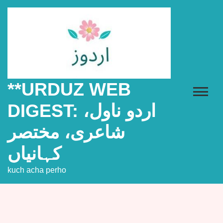
Skip
to
content
**URDUZ WEB
DIGEST: اردو ناول،
شاعری، مختصر
کہانیاں
kuch acha perho