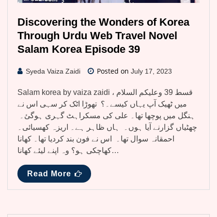
Discovering the Wonders of Korea
Through Urdu Web Travel Novel
Salam Korea Episode 39
Posted on
Syeda Vaiza Zaidi
July 17, 2023
Salam korea by vaiza zaidi قسط 39 وعلیکم السلام ،
میں ٹھیک آپ یہاں کیسے۔؟ تھوڑا اٹک کر سہی اس نے
ہنگل میں پوچھا تھا۔ علی کی مسکراہٹ گہری ہوگئ۔
چھٹیاں گزارنے آیا ہوں۔ ہاں ظاہر ہے۔ اریزہ کھسیائی۔
احمقانہ سوال تھا۔ اس نے فون بند کردیا تھا۔ کھانا
کھاچکی ہو؟ وہ اپنے لیئے کھانا…
Read More