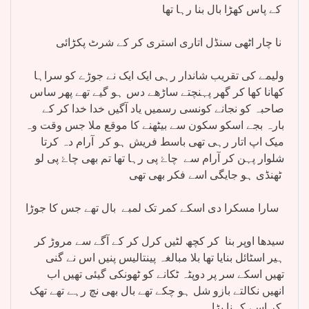
کے پاس کھڑا بال بنا رہا تھا
نا چار اٹھی سنڈل اتاری استری کر کے شرٹ پکڑائی
ولیمے کی تقریب شاندار رہی ایک ایک نے جوڑے کو سراہا
کھانا کھا کر گھر پہنچتے ساڑھے دس ہو گیے تھے پھر ساس
صاحبہ کو نجانے کونسی رسمیں یاد آگیں خدا خدا کر کے
بارہ بجے اسکو سکون سے بیٹھنے کا موقع ملا جس وقت وہ
میک اپ اتار رہی تھی باسط فریش ہو کر آرام دہ کرتا
شلوار پہن کر آرام سے چاۓ پی رہا تھا تم بھی چاۓ پی لو
ٹھنڈی ہو جایگی اسے فکر بھی تھی
سارا مسکرا دی اسکے کمر تک لمبے بال تھے جس کا جوڑا
سیدھا اوپر بنا کر کچھ لٹیں کرل کر کے آگے سے مروڑ کر
ہیر اسٹائل بنایا تھا بلا مبالغہ پینتالیس پنیں اس نے گنی
تھیں اسکے سر پر دوپٹہ ٹکانے کو ٹھونکی گیئی تھیں اب
انھیں نکالتے بازو شل ہو چکے تھے بال بھی نچ رہے تھے تھک
کر اسے کہنا پڑا