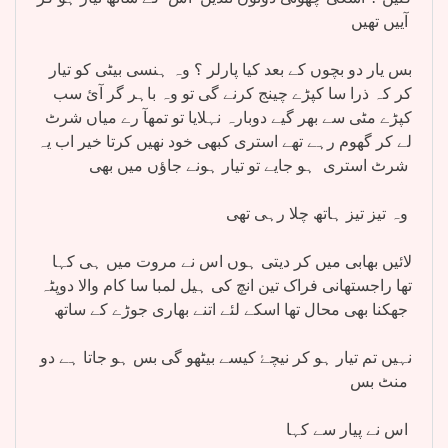
آییں تھیں
بس یار دو بچوں کے بعد کیا پارلر ؟ وہ ہنسی بیٹی کو تیار
کر کہ ذرا سا کپڑے چینج کرنے گی تو وہ باہر گر آئ سب
کپڑے مٹی سے بھر گیے دوبارہ نہلایا تو تمھآ رے میاں شرٹ
لے کر گھوم رہے تھے استری کبھی خود نھیں کرتا خیر اب یہ
شرٹ استری ہو جایے تو تیار ہونے جاؤں میں بھی
وہ تیز تیز ہاتھ چلا رہی تھی
لائیں بھابی میں کر دیتی ہوں اس نے مروت میں ہی کہا
تھا راجستھانی فراک تین انچ کی ہیل لمبا سا کام والا دوپٹہ
جھکنا بھی محال تھا اسکے لئے اتنے بھاری جوڑے کے ساتھ
نہیں تم تیار ہو کر نیچۓ کیسے بیٹھو گی بس ہو جاتا ہے دو
منٹ بس
اس نے پیار سے کہا