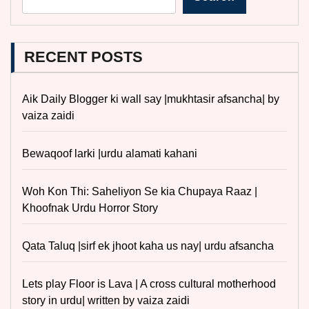
RECENT POSTS
Aik Daily Blogger ki wall say |mukhtasir afsancha| by
vaiza zaidi
Bewaqoof larki |urdu alamati kahani
Woh Kon Thi: Saheliyon Se kia Chupaya Raaz |
Khoofnak Urdu Horror Story
Qata Taluq |sirf ek jhoot kaha us nay| urdu afsancha
Lets play Floor is Lava | A cross cultural motherhood
story in urdu| written by vaiza zaidi