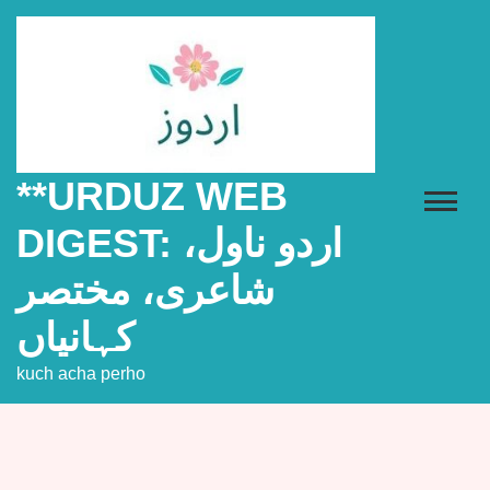
Skip
to
content
**URDUZ WEB
DIGEST: اردو ناول،
شاعری، مختصر
کہانیاں
kuch acha perho