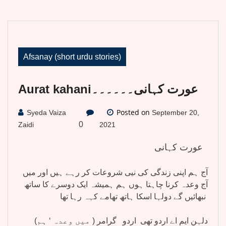
Afsanay (short urdu stories)
Aurat kahaniعورت کہانی۔۔۔۔۔۔
Posted on
Syeda Vaiza
September 20,
0
Zaidi
2021
عورت کہانی
آج ہم اپنی زندگی کی نیی شروعات کر رہے ہیں اور میں
آج وعدہ کرنا چاہتا ہوں ہم ہمیشہ ایک دوسرے کا ساتھ
نبھائیں گے دولہا اسکا ہاتھ تھامے کہہ رہا تھا
(میں وعدہ ‘ ہم ) دلہن ایم اے اردو تھی اردو گرامر