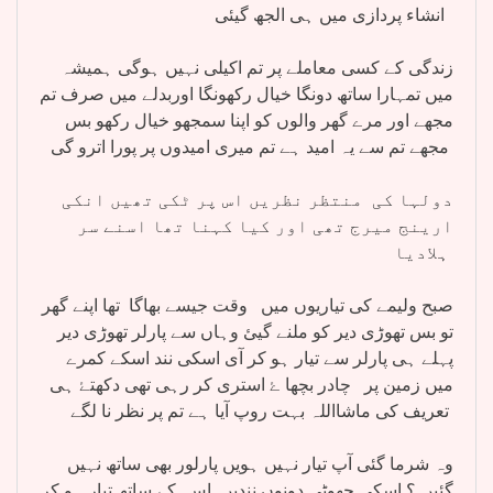
انشاء پردازی میں ہی الجھ گیئی
زندگی کے کسی معاملے پر تم اکیلی نہیں ہوگی ہمیشہ
میں تمہارا ساتھ دونگا خیال رکھونگا اوربدلے میں صرف تم
مجھے اور مرے گھر والوں کو اپنا سمجھو خیال رکھو بس
مجھے تم سے یہ امید ہے تم میری امیدوں پر پورا اترو گی
دولہا کی منتظر نظریں اس پر ٹکی تھیں انکی
ارینج میرج تھی اور کیا کہنا تھا اسنے سر
ہلادیا
صبح ولیمے کی تیاریوں میں وقت جیسے بھاگا تھا اپنے گھر
تو بس تھوڑی دیر کو ملنے گیئ وہاں سے پارلر تھوڑی دیر
پہلے ہی پارلر سے تیار ہو کر آی اسکی نند اسکے کمرے
میں زمین پر چادر بچھا ۓ استری کر رہی تھی دکھتۓ ہی
تعریف کی ماشااللہ بہت روپ آیا ہے تم پر نظر نا لگے
وہ شرما گئی آپ تیار نہیں ہویں پارلور بھی ساتھ نہیں
گئیں ؟ اسکی چھوٹی دونوں نندیں اس کے ساتھ تیار ہو کر