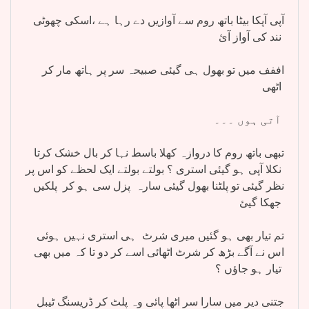
آپی آپکا بیٹا باتھ روم سے آوازیں دے رہا ہے ،اسکی چھوٹی
نند کی آواز آئ
اففف میں تو بھول ہی گیئی صبیحہ سر پر ہاتھ مار کر
اٹھی
آتی ہوں ۔۔۔
تبھی باتھ روم کا دروازہ کھلا باسط نہا کر بال خشک کرتا
نکلا آپی ہو گیئی استری ؟ بولتے بولتے ایک لحظے کو اس پر
نظر گیئی تو پلٹنا بھول گیئی سارہ پزل سی ہو کر پلکیں
جھکا گیئ
تم تیار بھی ہو گئیں میری شرٹ ہی استری نہیں ہوئی
اس نے آگے بڑھ کر شرٹ اٹھائی اسے کر دو تا کہ میں بھی
تیار ہو جاؤں ؟
جتنی دیر میں سارا سر اٹھا پائی وہ پلٹ کر ڈریسنگ ٹیبل