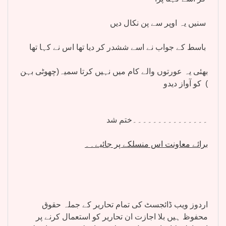
سنیں یہ اوپر سے پن نکال دیں
باسط کے جواب نے اسے ششدر کر دیا تھا اس نے کہا تھا
بھئی یہ عورتوں والے کام میں نہیں کرتا سمیہ(چھوٹی بہن
) کو آواز دیدو
۔۔۔۔۔۔۔۔۔۔۔۔۔۔۔ختم شد
برائے معاونت اس منسلکے پر جائیے۔۔
اردوز ویب ڈائجسٹ کی تمام تحاریر کے جملہ حقوق
محفوظ ہیں بلا اجازت ان تحاریر کو استعمال کرنے پر