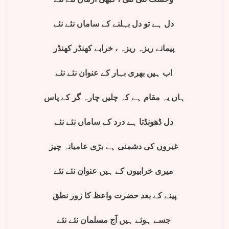
دل ہے تو دل بہلنے کے ساماں نئے نئے
پیمانے ریزہ ریزہ ، خرابے کھنڈر کھنڈر
اب ہیں بھری بہار کے عنوان نئے نئے
ہاں یہ مقام ہے کہ چلیں چارہ گر کے پاس
دل ڈھونڈتا ہے درد کے ساماں نئے نئے
غیروں کی دشمنی ہے بڑی عامیانہ چیز
میری خرابیوں کے ہیں عنوان نئے نئے
پینے کے بعد حضرت واعظ کا زور نطق
جسے ہوئے ہیں آج مسلمان نئے نئے