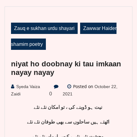
Zauq e sukhan urdu shayari
Zawwar Haider
shamim poetry
niyat ho doobnay ki tau imkaan
nayay nayay
Posted on
Syeda Vaiza
October 22,
0
Zaidi
2021
نیت ہو ڈوبنے کی ، تو امکان نئے نئے
اٹھتے ہیں ساحلوں سے بھی طوفان نئے نئے
وحشت نئی نئی ، کبھی ارماں نئے نئے