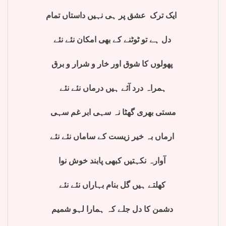
ایک ترک عشق پر ہی نہیں داستاں تمام
دل ہے تو ٹوٹنے کے بھی امکان نئے نئے
پھولوں کا شوق اور خار و شرار و برق
ہمراہ درد آئے ہیں درماں نئے نئے
مستی بھری گھٹا نہ سہی ابر غم سہی
ارماں بہ خیر زیست کے ساماں نئے نئے
آوارہ نکہتیں کبھی پابند خوش نوا
کھلتے ہیں گل بنام بہاراں نئے نئے
دشمن کا دل جلے کہ ہمارا لہو شمیم