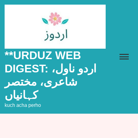
Skip
to
content
**URDUZ WEB
DIGEST: اردو ناول،
شاعری، مختصر
کہانیاں
kuch acha perho