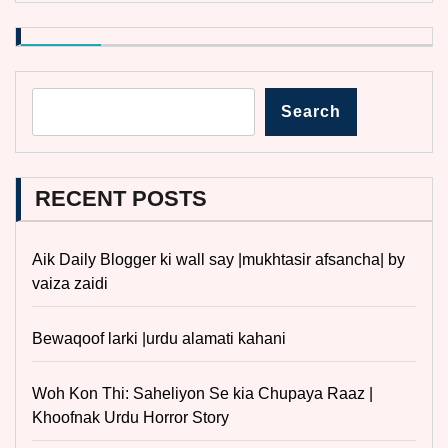
Search
RECENT POSTS
Aik Daily Blogger ki wall say |mukhtasir afsancha| by
vaiza zaidi
Bewaqoof larki |urdu alamati kahani
Woh Kon Thi: Saheliyon Se kia Chupaya Raaz |
Khoofnak Urdu Horror Story