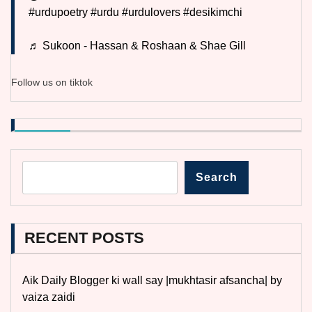
#urdupoetry
#urdu
#urdulovers
#desikimchi
♬ Sukoon - Hassan & Roshaan & Shae Gill
Follow us on tiktok
Search
RECENT POSTS
Aik Daily Blogger ki wall say |mukhtasir afsancha| by
vaiza zaidi