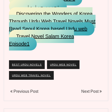
تحریر جیا علی ۔۔
Discovering the Wonders of Korea
Through Urdu Web Travel Novels Must
Read Seoul Korea based Urdu web
Travel Novel Salam Korea
Episode1
BEST URDU NOVELS
URDU WEB NOVEL
URDU WEB TRAVEL NOVEL
Previous Post
Next Post