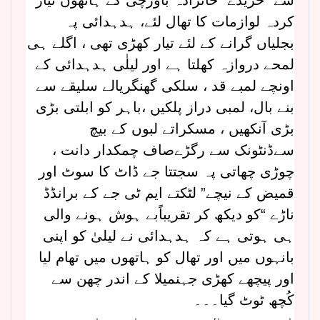
کردہ لوازمات کا تھال لئے، ہدہدائی پہ
بجلیاں گرانے کے لئے تیار کھڑی تھی ، اگلے ہی
لمحے دروازہ کھلتا ہے اور لیلٰی ہدہدائی کے
اونچے لمبے قد ، سلکی گھنگریالے سلیقے سے
بنے بال، لمبی دراز پلکیں ،باہر کو ابلتی بڑی
بڑی آنکھیں ، مسکراتے لبوں کے بیچ
سےڈنٹونک سے رگڑےصاف چمکدار دانت ،
چوڑی چھاتی پہ سجتتا جے ڈاٹ کا سوٹ اور
قمیض کے نیچے” لٹکتے ایم ٹی جے کے برانڈڈ
ناڑے “کو دیکھ کر تقریباًبے ہوش ہونے والی
ہی ہوتی ہے کہ ہدہدائی نے لیلیٰ کو اپنی
بانہوں میں اور تھال کو ہاتھوں میں تھام لیا
اور پیچھے کھڑی جہنمیلا کے اندر چھن سے
کُچھ ٹوٹ گیا۔۔۔