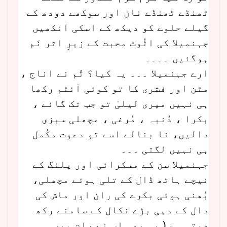
ٹھنڈے ٹھنڈے نان اور سوکھے دودھ کے
گیلے حلوے کو دیکھ کے اسکی آنکھیں
جہنمیلا کی اٹُوٹ محبت کے زیرِ اثر نَم
ہوگئیں ۔۔۔۔
ارے جہنمیلا ۔۔۔ یہ کیا؟ تُم نے اناج ،
مٹن اور فشری کا تو کوئی آئٹم رکھا
ہی نہیں میری لیلیٰ تو جب تک گائے ،
بکرا ، دُنبہ ، مُرغی ، مچھلی سبزی
دالیں، نا بنالے اسے تو دعوت مکُمل
ہی نہیں لگتی ۔۔۔
جہنمیلا سن کے مسکرائی اور پلنگ کے
نیچے ہاتھ ڈال کے تلی ہوئے مچھلی،
بُھنی ہوئی بکرے کی ران اور ماش کی
دال کے دہی بڑے نکال کے سامنے رکھ
دیتی ہے ( یہ بھی اس نے رات میں ہی