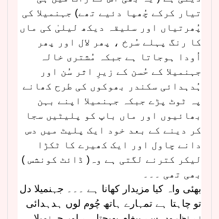
تیار کرکے چُھپا دئیے تھے) جہنمیلا کی
پُھرتیاں اور سلیقہ دیکھ لیلیٰ کی ماں
کا رنگ پہلے سُرخ ، پھر لال اور پھر
اُودا ہوجاتا ہے جبکہ مُشتری خالہ
جہنمیلا کے حُسن کے زیرِ اثر سُن اور
ہُدہدائی سکندر بھوکوں کی طرح کھانے
پہ ٹوٹ پڑے جبکہ جہنمیلا اپنے بہن
بھائیوں اور ماں باپ کو پلیٹیں سجا
کر دینے کے بعد خود ایک پلیٹ میں دس
دانے چاول اور ایک کھیرے کا ٹکڑا
لیکر کترنے لگتی ہے وہ( ڈائٹ کونشس )
بھی تھی ۔۔۔
بھئی واہ کیا مزیدار کھانا ہے ۔۔۔ جہنمیلا دل
تو چاہتا ہے تمہارے ہاتھ چُوم لوں ہدہدائی
نے نظروں سے پیغام بھیجتا ہے اور جہنمیلا