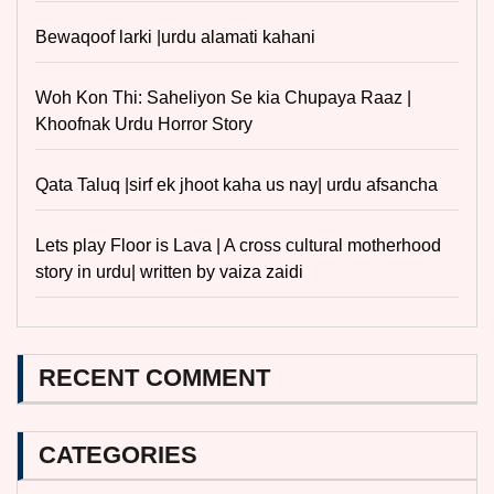
Bewaqoof larki |urdu alamati kahani
Woh Kon Thi: Saheliyon Se kia Chupaya Raaz |
Khoofnak Urdu Horror Story
Qata Taluq |sirf ek jhoot kaha us nay| urdu afsancha
Lets play Floor is Lava | A cross cultural motherhood
story in urdu| written by vaiza zaidi
RECENT COMMENT
CATEGORIES