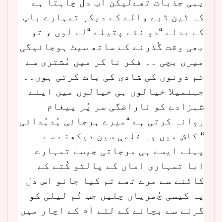
یہی جذبات تھےلیکن اب دل چاہتا ہے
کہ ٹین ڈبے والے کے دیکر تمہارے باپ
کے بدلے “دو نئے پتیلے “لے لوں ، تو
بھی وقت گُذرنے کے ساتھ سیٹ ہوجائیگی
میری بچی ۔۔ فکر نا کر میں مُشتری سے
تم دونوں کی شادی کی بات کرتی ہوں۔۔
جہنمیلا خیالوں ہی خیالوں میں اپنے
شہزادے کو ناراضگی سر پُر پیغام
روانہ کرتی ہے “میرے ہرجائی ہُدہُدائی
“ کاش میں وہ فلمی سین دیکھنے سے
پہلے ایسے ہی مرجاتی جیسے تمہارے
ابا تمہاری اماں کے پالتو کُتے کے
کاٹنے سے مرے تھے تم کیا جانو اس دل
پہ کیسی چُھریاں چلیں جب تُم لیلیٰ کو
گرنے سے بچانے کے لئے آم کے اچار میں