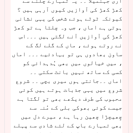
اری جہنمیلا ۔۔ یہ تمہارے چلنے سے
کھڑ کھڑ کی آوازیں کیوں آرہی ہیں ؟
کیونکہ ٹوٹے ہوئے شخص کی یہی نشانی
ہوتی ہے اماں ، جب وہ چلتا ہے تو کھڑ
کھڑ کی آوازیں آنے لگتی ہیں ۔۔۔اس
نے روتے ہوئے ، ماں کے گلے لگ کے
ساون بھادوں ہی تو بہادئیے ۔۔۔ اماں
، میں خیالوں میں بھی ہُدہدائی کو
کسی کے ساتھ نہیں بانٹ سکتی ۔۔
اماں ۔۔جانتی ہوں میری بچی ۔۔ شروع
شروع میں یہی جذبات ہوتے ہیں کوئی
محبوب کی طرف دیکھے بھی تو لگتا ہے
جیسے کوئی بھوکی بلی کے مُنہ سے
چِھیچڑا چھین رہا ہے ، میرے دل میں
بھی تمہارے باپ کے لئے شادی سے پہلے