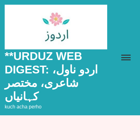
Skip
to
content
**URDUZ WEB
DIGEST: اردو ناول،
شاعری، مختصر
کہانیاں
kuch acha perho