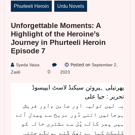
Phurteeli Heroin
Urdu Novels
Unforgettable Moments: A
Highlight of the Heroine’s
Journey in Phurteeli Heroin
Episode 7
Posted on
Syeda Vaiza
September 2,
0
Zaidi
2023
پھرتیلی ہیروئن سیکنڈ لاسٹ ایپیسوڈ
تحریر : جیا علی
یہ لیں تولیہ اور صابن ،اور فریش
ہوجائیں اتنی دُور مریخ سے پیدل آئے
ہیں پھر کالے پُل سے مشتری خالہ کو
کلیکٹ کیا ہے تھک گئے ہونگے جتنی