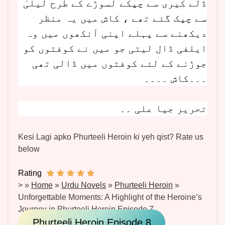
ڈلے کیری سے چپکے لسوڑے کے طرح لیلیٰ
سے چپک گئے تھے ، کاش میں یہ منظر
دیکھنے سے پہلے اپنی آنکھوں میں وہ
ایلفی ڈال لیتی جو میں نے کوفتوں کو
جوڑنے کے لئے کوفتوں میں ڈالی تھی
۔۔۔کاش ۔۔۔۔
تحریر جیا علی ۔۔
Kesi Lagi apko Phurteeli Heroin ki yeh qist? Rate us
below
Rating
>
»
Home
»
Urdu Novels
»
Phurteeli Heroin
»
Unforgettable Moments: A Highlight of the Heroine’s
Journey in Phurteeli Heroin Episode 7
Phurteeli Heroin Episode 8