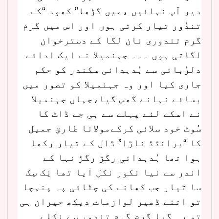
دیر آپ نہائیں ،میں گڑھا” کھود “کے
تندُور تیار کرتی ہوں اور اس میں گرم
گرم تندوری نان لگا کے دسترخوان
لگاتی ہوں ۔۔۔ جہنمیلا نے ایک ادائے
دلرُبائی سے ہُدہدائی سکندر کو حکم
جاری کیا اور وہ جہنمیلا کو تصور میں
بسائے نہانے گھس گیا،جہاں جہنمیلا
نے اسکے لئے پہلے سے ہی جے ڈاٹ کا
سُوٹ خود سلائی کرکےمولانا طارق جمیل
کا “برانڈڈ ناڑا” ڈال کے تیار رکھا
ہوا تھا ہُدہدائی رگڑ رگڑ نہا کے
اندر سے نیا نکور نکل آیا تھا نِک سِک
سا تیار جب کھانے کی چٹائی پہ پنہچا
تو اتنے ڈھیر لوازمات دیکھ حیران ہی
تو رہ گیا گرم گرم تندور سے نکلے