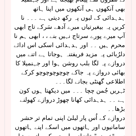
بھی آنکھوں ہی آنکھوں میں اپنا ہاتھ
ہدہدائی کے لبوں پہ رکھ دیتی ہے ۔۔۔ نا
کریں یہ بیغیرتیاں میرے آدھے سَرکے تاج ابھی
آپ میرے پورے سرتاج نہیں بنے ، ، ابھی ہم نا
محرم ہیں ۔۔ اور ہدہدائی اسکی اس ادائے
دلرُبائی پہ مزید فریفتنہ ہوجاتا ہے اتنے میں
دروازے پہ لگا بلب روشن ہوا اور جہنمیلا کا
بھائی دروازے پہ جاکے چوچوچوچوچو کرکے
اطلاعی گھنٹی بجانے لگا۔۔۔
ٹہریں جُمن چچا ۔۔۔ میں دیکھتا ہوں کون
ہے ۔۔ ہدہدائی کھانا چھوڑ دروازے کھولنے
بڑھا۔۔
دروازے کے اُس پار لیلیٰ اپنی تمام تر حشر
سامانیوں اور ہاتھوں میں اسکے اپنے ہاتھوں
سے “خریدے” خانزادہ باورچی کے ہاتھوں تیار