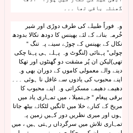
گھنٹہ باقی تھا ۔۔۔
وہ فوراً طبیلے کی طرف دوڑی اور شیر
خُرمہ بنانے کے لئے بھینس کا دودھ نکالا بدودھ
نکال کے بھینس کے چوڑے سینے پہ تنگ “
چولی” پہنائی (لنگوٹ وہ پہلے ہی پہنا چکی
تھی)لیکن ان پُر مشقت دو گھنٹوں اور تھکا
دینے والے معمولی کاموں کے دوران بھی وہ
اپنے محبوب کی یادوں سے غافل نا ہوئی ۔۔۔
دھیمے دھیمے مسکراتی وہ اپنے محبوب کا
برقی پیغام “ جہنمیلا ، میں تمہاری یاد میں
مریخ کے کنارے خلا میں ٹانگیں لٹکائے بیٹھ جاتا
ہوں اور میری نظریں دور کہیں زمین پہ
تمہاری تلاش میں سرگرداں رہتی ہیں ، میں
اوپر سے پان کی پچکاری سے زمیں پہ تمہارے