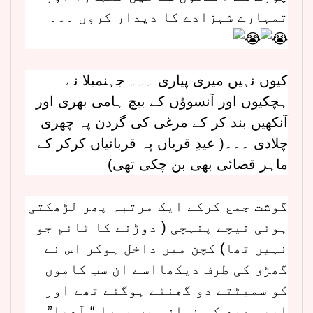
تمہارے شہزادے کا دیدار کروں ۔۔۔
کیوں نہیں میری پیاری ۔۔۔ جہنمیلا نے
ہچکیوں اور آنسوؤں کے بیچ ہامی بھری اور
آنکھیں بند کر کے مرغی کی گردن پہ چھری
چلادی ۔۔۔( عیدِ قرباں پہ قربانیاں کرکر کے
ماہر قصائی بھی بن چکی تھی)
گوشت جمع کرکے ایک مرتبہ پھر لڑھکتی
ہوئی نیچے پنہچی ( دوڑنے کا ٹائم جو
نہیں تھا) کچن میں داخل ہوکر اس نے
گھڑی کی طرف دیکھااسے ان سب کاموں
کو سمیٹتے دو گھنٹے ہوگئے تھے اور
ابھی عید کی نماز میں پورا “ آدھا”