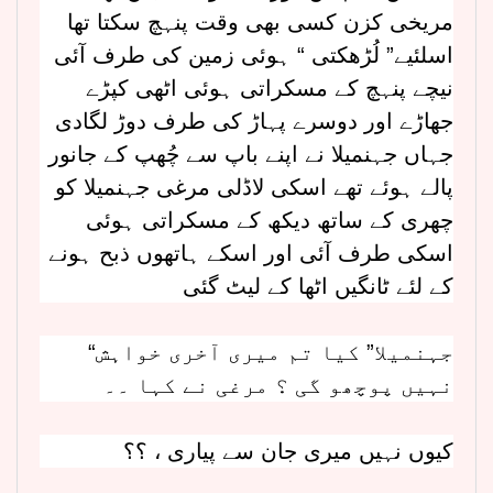
مریخی کزن کسی بھی وقت پنہچ سکتا تھا
اسلئیے” لُڑھکتی “ ہوئی زمین کی طرف آئی
نیچے پنہچ کے مسکراتی ہوئی اٹھی کپڑے
جھاڑے اور دوسرے پہاڑ کی طرف دوڑ لگادی
جہاں جہنمیلا نے اپنے باپ سے چُھپ کے جانور
پالے ہوئے تھے اسکی لاڈلی مرغی جہنمیلا کو
چھری کے ساتھ دیکھ کے مسکراتی ہوئی
اسکی طرف آئی اور اسکے ہاتھوں ذبح ہونے
کے لئے ٹانگیں اٹھا کے لیٹ گئی
“جہنمیلا” کیا تم میری آخری خواہش
نہیں پوچھو گی ؟ مرغی نے کہا ۔۔
کیوں نہیں میری جان سے پیاری ، ؟؟