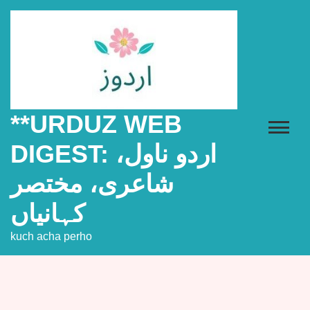
Skip
to
content
**URDUZ WEB
DIGEST: اردو ناول،
شاعری، مختصر
کہانیاں
kuch acha perho