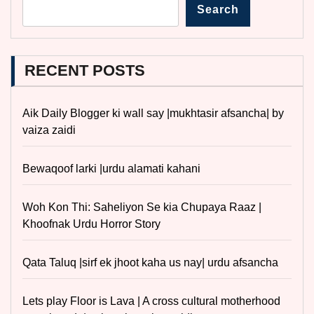
Search
RECENT POSTS
Aik Daily Blogger ki wall say |mukhtasir afsancha| by
vaiza zaidi
Bewaqoof larki |urdu alamati kahani
Woh Kon Thi: Saheliyon Se kia Chupaya Raaz |
Khoofnak Urdu Horror Story
Qata Taluq |sirf ek jhoot kaha us nay| urdu afsancha
Lets play Floor is Lava | A cross cultural motherhood