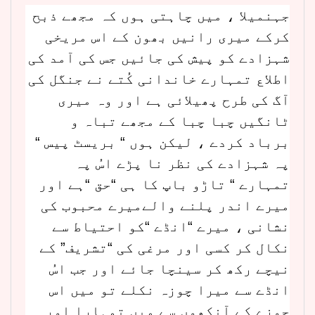
جہنمیلا ، میں چاہتی ہوں کہ مجھے ذبح
کرکے میری رانیں بھون کے اس مریخی
شہزادے کو پیش کی جائیں جس کی آمد کی
اطلاع تمہارے خاندانی کُتے نے جنگل کی
آگ کی طرح پھیلائی ہے اور وہ میری
ٹانگیں چبا چبا کے مجھے تباہ و
برباد کردے ، لیکن ہوں “ بریسٹ پیس “
پہ شہزادے کی نظر نا پڑے اسُ پہ
تمہارے “ تاڑو باپ کا ہی “حق “ہے اور
میرے اندر پلنے والےمیرے محبوب کی
نشانی ، میرے “انڈے “کو احتیاط سے
نکال کر کسی اور مرغی کی “تشریف” کے
نیچے رکھ کر سینچا جائے اور جب اسُ
انڈے سے میرا چوزہ نکلے تو میں اس
چوزے کے آنکھوں سے میں تمہارا اور