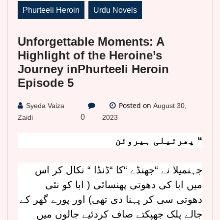
Phurteeli Heroin
Urdu Novels
Unforgettable Moments: A
Highlight of the Heroine’s
Journey inPhurteeli Heroin
Episode 5
Posted on
Syeda Vaiza
August 30,
0
Zaidi
2023
پھرتیلی ہیروئن “
جہنمیلا نے “جھنڈے “کا “ڈنڈا “ نکال کر اس
میں ابا کی دھوتی پھنسائی ( ابا کو نئی
دھوتی سی کر پہنا دی تھی) اور پورے گھر کے
جالے پلک جھپکتے صاف کردئیے جالوں میں