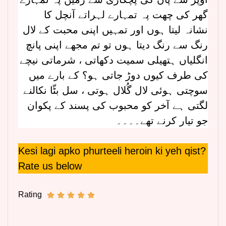
گھر کی چھت پہ تمہارے لہراتے آنچل کا
نشانہ لیتا ہوں اور تمہیں اپنی محبت کے لال
رنگ سے رنگ دیتا ہوں تو تم مجھے اپنی پانچ
انگلیاں ہتھیلی سمیت دکھاتی ، شرماتی نیچے
کی طرف کیوں دوڑ جاتی ہو؟ کے بارے میں
سوچتی ہوئی لال گُلال ہوتی ، سل بٹّا نکالنے
لگتی ہے آخر کو محبوب کی پسند کے پکوان
جو تیار کرنے تھے۔۔۔۔
Kesi lagi apko phurteeli heroin ki yeh qist?
Rate us below
Rating