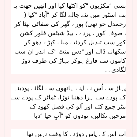
بسی “مکڑیوں “کو اکٹھا کیا اور انھیں چھت پہ
بنے اسٹور میں نئے جالے لگا کر “آباد “کیا (
رحمدل جو تھی) پورے گھر کی صفائی نپٹا کر
، صوفہ کور ، پردے ، بیڈ شیٹس فلور کشن
کور سب تبدیل کردئیے میلے کپڑے دھو کر
سکھانے ڈالے اور “دس منٹ “کے اندر ان سب
کاموں سے فارغ ہوکر پہاڑ کی طرف دوڑ
لگادی۔۔
پہاڑ سے اُس نے اپنے
ہاتھوں سے لگائے پودینہ
کے پودے سے ہرا دھنیا توڑا، ٹماٹر کے پودے سے
مٹر جمع کئے اور آلو کی فصل کھود کے
مرچیں نکالیں، پودوں کو “آبِ حیا “دیا
اب اس کے پاس دوڑنے کا وقت نہیں تھا