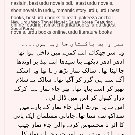
New Urdu Web Travel Novel : Salam Korea Featuring
Seoul Korea.
میں واپس پاکستان جا رہا ہوں۔۔۔۔
وہ سر جھکائے اپنے کمرے میں داخل ہوا تھا
ادھر ادھر دیکھے بنا سیدھا اپنے بیڈ پر اوندھا
جا لیٹا تھا۔ سالک نماز پڑھ رہا تھا وہ اسکے
آگے سے ہی گزر کر آگیا تھا۔ سالک نے سلام
پھیر کر اسے بتایا تھا۔ پھر جاء نماز تہہ کرکے
دراز کھول کر اس میں ڈال لی۔
اس نے یہ پورٹ ایبل جاء نماز کے بارے میں
سداکو سے سنا تھا۔جاپانی مسلمان ایک پانی
کا اثر نا محسوس کرنے والی جاء نماز جیب
میں لیئے پھرتے ہیں اور جب جہاں نماز کا