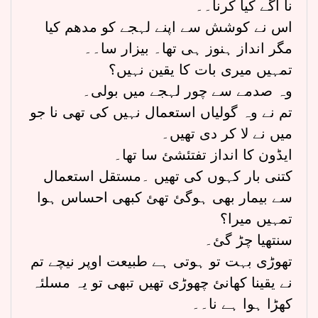
نا آگے کیا کرنا۔۔
اس نے کوشش سے اپنے لہجے کو مدھم کیا
مگر انداز ہنوز ہی تھا۔ بیزار سا۔۔
تمہیں میری بات کا یقین نہیں؟
وہ صدمے سے چور لہجے میں بولی۔
تم نے وہ گولیاں استعمال نہیں کی تھی نا جو
میں نے لا کر دی تھیں۔
ایڈون کا انداز تفتئشئ سا تھا۔
کتنی بار کہوں کی تھیں ۔مستقل استعمال
سے بیمار بھی ہوگئ تھئ کبھی احساس ہوا
تمہیں میرا؟
سنتھیا چڑ گئ۔
تھوڑی بہت تو ہوتی ہے طبیعت اوپر نیچے تم
نے یقینا کھانئ چھوڑی تھیں تبھی تو یہ مسلئہ
کھڑا ہوا ہے نا۔۔