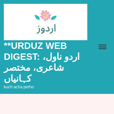
Skip
to
content
**URDUZ WEB
DIGEST: اردو ناول،
شاعری، مختصر
کہانیاں
kuch acha perho