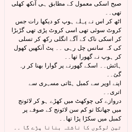
صبح اسکی معمول کے مطابق ہی آنکھ کھلی
تھی۔۔
اٹھ کر اس نے پہلے ہوپ کو دیکھا رات جس
کروٹ سوئی تھی اسی کروٹ پڑی تھی گڑبڑا
کر اسکی ناک کے آگے انگلی رکھ کر تسلی
کی کہ سانس چل رہی ۔۔ پٹ آنکھیں کھول
کر ہوپ نے گھورا تھا۔۔
ہائش۔۔ اسکے گھورنے پر گوارا بھنا کر رہ
گئ۔۔
اپنے اوپر سے کمبل ہٹاتی مسہری سے
اتری۔۔
دروازے کی چوکھٹ میں کھڑے ہو کر لائونج
میں جھانکا تو کم سن لائونج کے صوفے پر
کمبل میں سکڑا پڑا تھا۔۔
تین لوگوں کا ناشتہ بنانا پڑے گا ۔۔