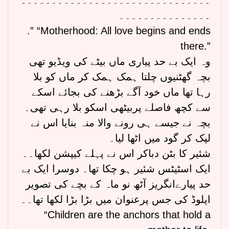
۔۔۔۔۔۔۔۔۔۔۔۔۔۔۔
.” “Motherhood: All love begins and ends
there.”
وہ ایک بے حد پیاری ماں بیٹے کی ویڈیو تھی
بچہ گھٹنیوں چلتا ہمک ہمک کر ماں کو بلا
رہا تھا ماں خود آگے بڑھنے کی بجائے اسکے
سے کچھ فاصلے پربیٹھی اسکو بلا رہی تھی۔
بچہ نے جیسے ہی رونے والا منہ بنایا اس نے
لپک کر گود میں اٹھا لیا۔
شئیر کا بٹن دباکر اس نے پہلے کیپشن لکھا۔۔
ایک اسٹیٹس شئیر ہو چکا تھا۔ دوسرا ایک بے
حد پیارےانگریز آٹھ نو ماہ کے بچے کی تصویر
اپلوڈ کی جس پرعنوان میں بڑا بڑا لکھا تھا۔۔
“Children are the anchors that hold a