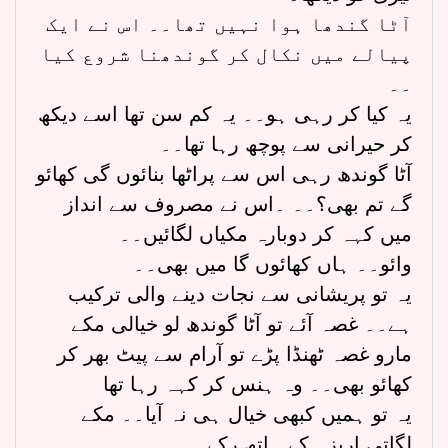
آٹا گندھا ہوا نہیں تھا۔۔ اس نے ایک
پیالے میں نکال کر گوندھنا شروع کیا
۔۔
یہ کیا کر رہی ہو۔۔ یہ کم سن تھا اسے دیکھ
کر حیرانی سے پوچھ رہا تھا۔۔
آٹا گوندھ رہی اس سے پراٹھا بنائوں گی کھائو
گے تم بھی؟۔۔ ۔اس نے مصروف سے انداز
میں کہہ کر دوبارہ مکیاں لگائیں۔۔
وائو۔۔ ہاں کھائوں گا میں بھی۔۔
یہ تو پریشانی سے نجات دینے والی ترکیب
ہے۔۔ غصہ آئے تو آٹا گوندھ لو خیالی مکے
مارو غصہ ٹھنڈا پڑے تو آرام سے پیٹ بھر کر
کھائو بھی۔۔ وہ ہنس کر کہہ رہا تھا
یہ تو ہمیں کبھی خیال ہی نہ آیا۔۔ مکے
لگاتی اریزہ کے ہاتھ رکے۔۔