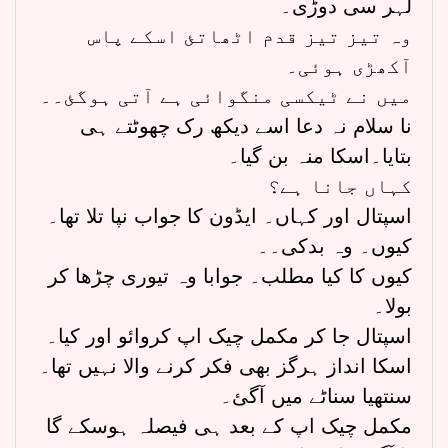
لہر سی دوڑی۔
وہ تیز تیز قدم اٹھاتئ اسکے پاس
آکھڑی ہوئی۔
میں نے ٹیکسی منگوائی ہے آتی ہوگئ۔۔
نا سلام نہ دعا اسے دیکھ رک چھوٹتے ہی
بتایا۔اسکا منہ بن گیا۔
کہاں جانا ہے؟
اسپتال اور کہاں۔ ایڈون کا جواب نپا تلا تھا۔
کیوں۔ وہ بدکی۔۔
کیوں کا کیا مطلب۔ جوابا وہ تیوری چڑھا کر
بولا۔
اسپتال جا کر مکمل چیک اپ کروائو اور کیا۔
اسکا انداز ہرگز بھی فکر کرنے والا نہیں تھا۔
سنتھیا سناٹے میں آگئ۔
مکمل چیک اپ کے بعد ہی فیصلہ ہوسکے گا