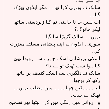
سالک نے یونہی کہا تھا۔۔ مگر ایڈون بھڑک
گیا۔۔
اب نہیں جا نا چاہتی تم کیا زبردستی ساتھ
لیکر جائوگے؟
نہیں۔۔ سالک گڑبڑا سا گیا۔
سوری۔ ایڈون نے اپنے پیشانی مسلتے معزرت
کی۔
اسکی پریشانی اسکے چہرے سے ہویدا تھئ۔
کیا ہوا سب ٹھیک تو ہے نا؟
سالک نے دلگیری سے اسکے کندھے پر ہاتھ
رکھ کر پوچھا۔۔
آنیا۔۔۔۔کین چھنا۔۔۔۔ میرا مطلب نہیں۔۔
ٹھیک ہے سب۔
وہ روانی میں ہنگل میں کہہ بیٹھا پھر تصحیح