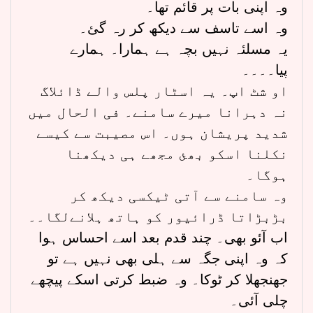
وہ اپنی بات پر قائم تھا۔
وہ اسے تاسف سے دیکھ کر رہ گئ۔
یہ مسلئہ نہیں بچہ ہے ہمارا۔ ہمارے
پیا۔۔۔۔
او شٹ اپ۔ یہ اسٹار پلس والے ڈائلاگ
نہ دہرانا میرے سامنے۔ فی الحال میں
شدید پریشان ہوں۔ اس مصیبت سے کیسے
نکلنا اسکو بھئ مجھے ہی دیکھنا
ہوگا۔
وہ سامنے سے آتی ٹیکسی دیکھ کر
بڑبڑاتا ڈرائیور کو ہاتھ ہلانےلگا۔۔
اب آئو بھی۔ چند قدم بعد اسے احساس ہوا
کہ وہ اپنی جگہ سے ہلی بھی نہیں ہے تو
جھنجھلا کر ٹوکا۔ وہ ضبط کرتی اسکے پیچھے
چلی آئی۔