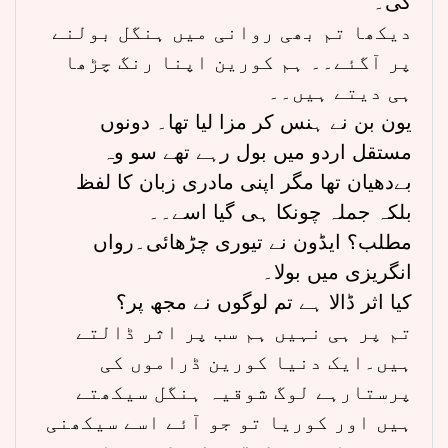
کی۔
دیکھا تم بھی روانی میں ہنگل بولنے
پر آگئے۔۔ ہم کورین اپنا رنگ چڑھا
ہی دیتے ہیں۔۔
یون بن نے ہنس کر مزا لیا تھا۔ دونوں
مستقل اردو میں بول رہے تھے سو وہ
بےدھیان تھا مگر اپنی مادری زبان کا لفظ
بلکہ جملہ چونکا ہی گیا اسے۔۔
مطلب؟ ایڈون نے تیوری چڑھائی۔رواں
انگریزی میں بولا۔
کیا اثر ڈالا ہے تم لوگوں نے مجھ پر؟
تم پر ہی نہیں ہم سب پر اثر ڈالتے
ہیں۔ایک دنیا کورین ڈراموں کی
پرستارہے لوگ شوقیہ ہنگل سیکھتے
ہیں اور کوریا تو جو آئے اسے سیکھنی