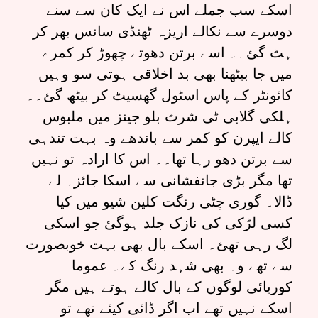
اسکے سب جملے اس نے ایک کان سے سنے
دوسرے سے نکالے اریزہ ٹھنڈی سانس بھر کر
ہٹ گئ۔۔ اسے برتن دھوتے چھوڑ کر کمرے
میں جا بیٹھنا بھی بد اخلاقی ہوتی سو وہیں
کائونٹر کے پاس اسٹول گھسیٹ کر بیٹھ گئ۔۔
ہلکی گلابی ٹی شرٹ بلو جینز میں ملبوس
کالے ایپرن کو کمر سے باندھے وہ بہت تندہی
سے برتن دھو رہا تھا۔۔ اس کا ارادہ تو نہیں
تھا مگر بڑی جانفشانی سے اسکا جائزہ لے
ڈالا۔ گوری چٹی رنگت کلین شیو میں کیا
کسی لڑکی کی نازک جلد ہوگئ جو اسکی
لگ رہی تھئ۔ اسکے بال بھی بہت خوبصورت
سے تھے وہ بھی شہد رنگ کے۔ عموما
کوریائی لوگوں کے بال کالے ہوتے ہیں مگر
اسکے نہیں تھے اب اگر ڈائی کیئے تھے تو