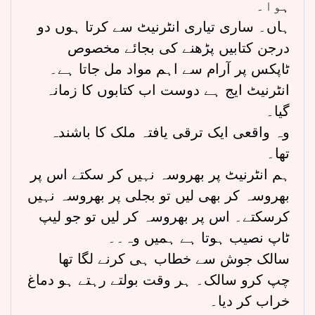
ہوا۔
ہاں۔ ساری تیاری انٹرنیٹ سے کرتا ہوں دو
درجن کتابیں پڑھنے کی بجائے مخصوص
ٹاپکس پر آرام سے اہم مواد مل جاتا ہے۔
انٹرنیٹ ایج ہے دوست اب کتابوں کا زمانہ
گیا۔
وہ واقعی ایک ترقی یافتہ ملک کا باشندہ
تھا۔
ہم انٹرنیٹ پر بھروسہ نہیں کر سکتے اس پر
بھروسہ کر بھی لیں تو بجلی پر بھروسہ نہیں
کرسکتے۔ اس پر بھروسہ کر لیں تو جو لیپ
ٹاپ نصیب ہوتا ہے ہمیں وہ۔۔
سالک جوش سے خطاب ہی کرنے لگا تھا
چپ کرو سالک۔ ہر وقت بولتے رہتے ہو دماغ
خراب کر دیا۔