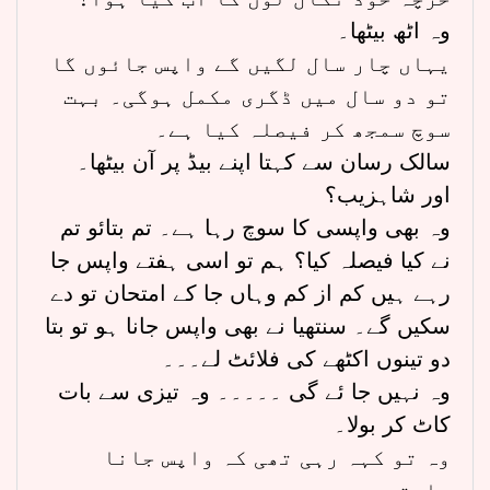
وہ اٹھ بیٹھا۔
یہاں چار سال لگیں گے واپس جائوں گا
تو دو سال میں ڈگری مکمل ہوگی۔ بہت
سوچ سمجھ کر فیصلہ کیا ہے۔
سالک رسان سے کہتا اپنے بیڈ پر آن بیٹھا۔
اور شاہزیب؟
وہ بھی واپسی کا سوچ رہا ہے۔ تم بتائو تم
نے کیا فیصلہ کیا؟ ہم تو اسی ہفتے واپس جا
رہے ہیں کم از کم وہاں جا کے امتحان تو دے
سکیں گے۔ سنتھیا نے بھی واپس جانا ہو تو بتا
دو تینوں اکٹھے کی فلائٹ لے۔۔۔
وہ نہیں جا ئے گی ۔۔۔۔۔ وہ تیزی سے بات
کاٹ کر بولا۔
وہ تو کہہ رہی تھی کہ واپس جانا
چاہتی ہے۔