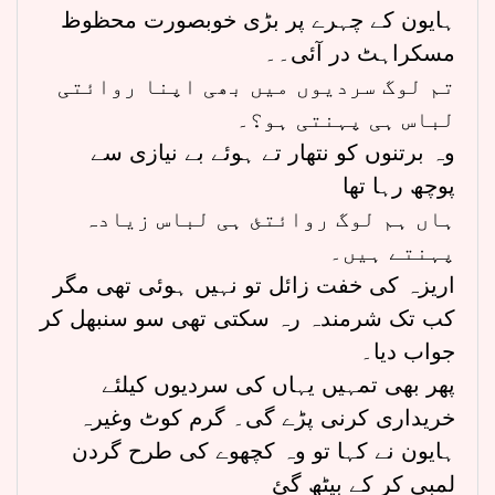
ہایون کے چہرے پر بڑی خوبصورت محظوظ
مسکراہٹ در آئی۔۔
تم لوگ سردیوں میں بھی اپنا روائتی
لباس ہی پہنتی ہو؟۔
وہ برتنوں کو نتھار تے ہوئے بے نیازی سے
پوچھ رہا تھا
ہاں ہم لوگ روائتئ ہی لباس زیادہ
پہنتے ہیں۔
اریزہ کی خفت زائل تو نہیں ہوئی تھی مگر
کب تک شرمندہ رہ سکتی تھی سو سنبھل کر
جواب دیا۔
پھر بھی تمہیں یہاں کی سردیوں کیلئے
خریداری کرنی پڑے گی۔ گرم کوٹ وغیرہ
ہایون نے کہا تو وہ کچھوے کی طرح گردن
لمبی کر کے بیٹھ گئ