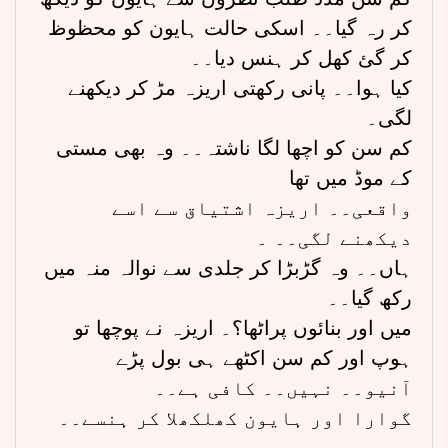
کر رہ گیا۔۔ اسکی حالت ہایون کو محظوظ
کر گئ کھل کر ہنس دیا۔۔
کیا ہوا۔۔ پانی رکھتی اریزہ مڑ کر دیکھنے
لگی۔
کم سن کو اچھا لگا ناشتہ۔۔ وہ بھی مستی
کے موڈ میں تھا
واقعی۔۔ اریزہ اشتیاق سے اسے
دیکھنے لگی۔۔ ۔
ہاں۔۔ وہ گڑبڑا کر جلدی سے نوالہ منہ میں
رکھ گیا۔۔
میں اور بنائوں پراٹھا؟۔ اریزہ نے پوچھا تو
ہوپ اور کم سن اکٹھے ہی بول پڑے
آنیو۔۔ نہیں۔۔ کافی ہے۔۔
گوارا اور ہایون کھلکھلا کر ہنسے۔۔
۔۔۔۔۔۔۔۔۔۔۔۔۔۔۔۔۔۔۔۔۔۔۔۔۔۔۔۔۔۔۔