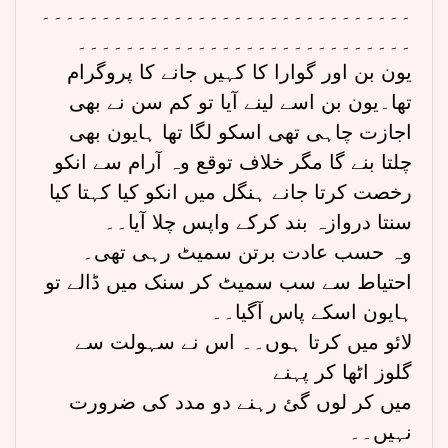
۔۔۔۔۔۔۔۔۔۔۔۔۔۔۔۔۔۔۔۔۔۔۔۔۔۔۔۔۔۔۔
۔۔۔۔۔۔۔۔۔۔۔۔۔۔۔۔۔۔۔۔۔۔۔۔۔۔۔۔
یون بن اور گوارا کا کہیں جانے کا پروگرام
تھا۔یون بن اسے لینے آیا تو کم سن نے بھی
اجازت چاہی تھی اسکو لگا تھا ہایون بھی
چلتا بنے گا مگر خلاف توقع وہ آرام سے انکو
رخصت کرتا جانے ہنگل میں انکو کیا کہتا کیا
سنتا دروازہ بند کرکے واپس چلا آیا۔۔
وہ حسب عادت برتن سمیٹ رہی تھی۔
احتیاط سے سب سمیٹ کر سنک میں ڈالے تو
ہایون اسکے پاس آگیا۔۔
لائو میں کرتا ہوں۔۔ اس نے سہولت سے
گلوز اٹھا کر پہنے
میں کر لوں گئ رہنے دو مدد کی ضرورت
نہیں۔۔