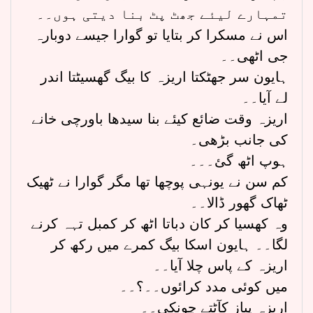
تمہارے لیئے جھٹ پٹ بنا دیتی ہوں۔۔
اس نے مسکرا کر بتایا تو گوارا جیسے دوبارہ
جی اٹھی۔۔
ہایون سر جھٹکتا اریزہ کا بیگ گھسیٹتا اندر
لے آیا۔۔
اریزہ وقت ضائع کیئے بنا سیدھا باورچی خانے
کی جانب بڑھی۔
ہوپ اٹھ گئ۔۔۔
کم سن نے یونہی پوچھا تھا مگر گوارا نے ٹھیک
ٹھاک گھور ڈالا۔۔
وہ کھسیا کر کان دباتا اٹھ کر کمبل تہہ کرنے
لگا۔۔ ہایون اسکا بیگ کمرے میں رکھ کر
اریزہ کے پاس چلا آیا۔۔
میں کوئی مدد کرائوں۔۔؟۔۔
اریزہ پیاز کآٹتے چونکی۔۔