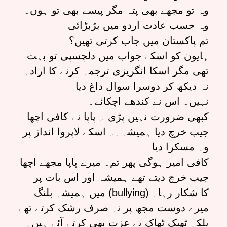
وہ تو مجھے بھی پتہ مگر پیسے بھی تو ہوں۔
وہ حسب عادت اردو میں بڑبڑائی
تم پاکستان میں جاب کرتی تھیں؟
ہایون کو اسکے جواب میں دلچسپی تو بہت
تھی مگر اسکا انگریزی ترجمہ کرنے کا ارادہ
نہ دیکھ کر دوسرا سوال داغ دیا
نہیں۔ اس نے کندھے اچکائے۔
کبھی ضرورت نہیں پڑی ۔ پاپا نے کافی اچھا
جیب خرچ دیا ہمیشہ۔۔ اسکے لاپروا انداز پر
وہ مسکرا دیا
کافی امیر ہوگی پھر تم۔ میرے پاپا مجھے اچھا
جیب خرچ دیتے تھے ہمیشہ اور اس بات پر
میں ہمیشہ بلنگ (bullying) کا شکار رہا۔
میرے دوست مجھ پر نہ صرف رشک کرتے تھے
بلکہ ٹھیک ٹھاک بے عزت بھی کرتے آئے ہیں۔