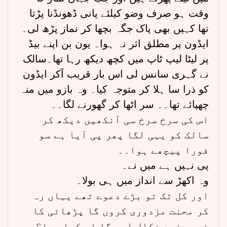
وقت ہو صرف وضو کیلئے پانی ڈھونڈنا پڑتا
تھا کہیں بھی پاک جگہ بچھا کر نماز پڑھ لی۔
ایڈون پر مطلق اثر نہ ہوا۔ یون بن اپنے بیڈ
پر لیٹا لیپ ٹاپ میں کچھ دیکھ رہا تھا۔سالک
نے گہری سانس لی اس بار قریب آکر ایڈون
کو ذرا سا ہلا کر متوجہ کیا۔ وہ بازو میں منہ
چھپائے تھا۔۔ سر اٹھا کر گھورنے لگا۔۔
اس کی سرخ سرخ سی آنکھیں دیکھ کر
سالک کو یہی لگا پھر پی آیا ہے سو
فورا پیچھے ہوا۔۔
پی نہیں ہے میں نے۔
وہ اکھڑ سے انداز میں ہی بولا۔
اور کل تک تو بڑے دعوے تھے یہاں رہ
کر محنت مزدوری کروں گا پڑھائی کا
خرچہ خود نکال لوں گا اب کیا ہوا؟