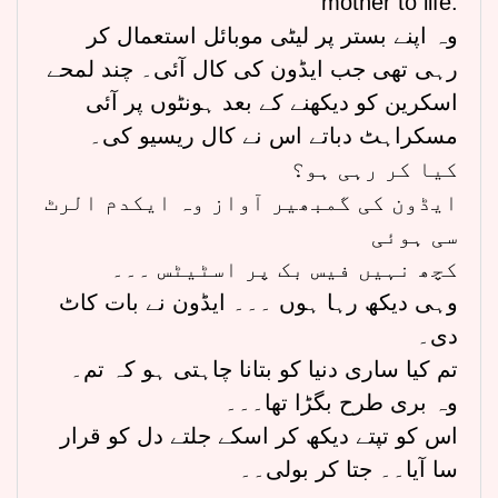
mother to life.
وہ اپنے بستر پر لیٹی موبائل استعمال کر
رہی تھی جب ایڈون کی کال آئی۔ چند لمحے
اسکرین کو دیکھنے کے بعد ہونٹوں پر آئی
مسکراہٹ دباتے اس نے کال ریسیو کی۔
کیا کر رہی ہو؟
ایڈون کی گمبھیر آواز وہ ایکدم الرٹ
سی ہوئی
کچھ نہیں فیس بک پر اسٹیٹس ۔۔۔
وہی دیکھ رہا ہوں ۔۔۔ ایڈون نے بات کاٹ
دی۔
تم کیا ساری دنیا کو بتانا چاہتی ہو کہ تم۔
وہ بری طرح بگڑا تھا۔۔۔
اس کو تپتے دیکھ کر اسکے جلتے دل کو قرار
سا آیا۔۔ جتا کر بولی۔۔