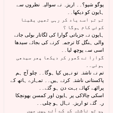
پوگو شپو؟۔۔ اریزہ نے سوالیہ نظروں سے
ہایون کو دیکھا۔۔
تم تم اسے یاد کر رہی تھیں یقینا
کوئی کام ہوگا ؟
ہایون نے جزباتی گوارا کی لگاتار بولی جانے
والی ہنگل کا ترجمہ کرنے کی بجائے سیدھا
اسی سے پوچھ لیا۔۔
گوارا نے گھور کر دیکھا پھر سیدھی
ہوئی۔۔
تم نے ناشتہ تو نہیں کیا ہوگا۔۔ چلو آج ہم
پاکستانی ناشتہ کرتے ہیں۔۔ تمہارے ہاتھ کے
پراٹھے کھائے بہت دن ہو گئے۔۔
اسکی چالاکی پر ہایون اور کمسن بھونچکا
رہ گئے تو اریزہ نہال ہو چلی۔۔
ہم تو ناشتہ کر کے آئے ہیں میں