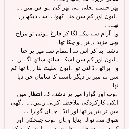
پھر جیسے بجلی ہی بھر گئ ہو اس میں۔۔
ہایون اور کم سن منہ کھولے اسے دیکھ رہے
تھے۔۔
وہ آرام سے مکے لگا کر فارغ ہوئی تو مزاج
بھی مزید بہتر ہو چکا تھا۔۔
ناشتہ بنا کر اس نے اہتمام سے میز پر چنا
ہایون اور کم سن اسکے ساتھ ساتھ لگے رہے
وہ پراٹھے ڈالتی تو ہایون آملیٹ بنا رہا تھا کم
سن نے میز پر دیگر ناشتے کا سامان چن دیا
تھا
ہوپ اور گوارا میز پر ناشتے کے انتظار میں
انکی کارکردگی ملاحظہ کرتی رہیں۔۔ ۔گھی
میں تر بتر پراٹھا اور انڈہ جہاں گوارا نے
شوق سے نوالہ بنایا وہاں ہوپ جھجکی اور
کم سن مدد طلب نظروں سے ہایون کو دیکھ