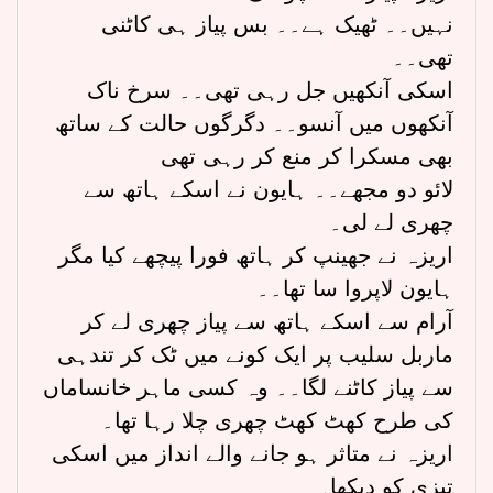
نہیں۔۔ ٹھیک ہے۔۔ بس پیاز ہی کاٹنی
تھی۔۔
اسکی آنکھیں جل رہی تھی۔۔ سرخ ناک
آنکھوں میں آنسو۔۔ دگرگوں حالت کے ساتھ
بھی مسکرا کر منع کر رہی تھی
لائو دو مجھے۔۔ ہایون نے اسکے ہاتھ سے
چھری لے لی۔
اریزہ نے جھینپ کر ہاتھ فورا پیچھے کیا مگر
ہایون لاپروا سا تھا۔۔
آرام سے اسکے ہاتھ سے پیاز چھری لے کر
ماربل سلیب پر ایک کونے میں ٹک کر تندہی
سے پیاز کاٹنے لگا۔۔ وہ کسی ماہر خانساماں
کی طرح کھٹ کھٹ چھری چلا رہا تھا۔
اریزہ نے متاثر ہو جانے والے انداز میں اسکی
تیزی کو دیکھا۔