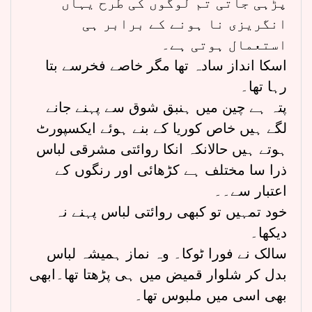
پڑہی جاتی تم لوگوں کی طرح یہاں
انگریزی نا ہونے کے برابر ہی
استعمال ہوتی ہے۔
اسکا انداز سادہ تھا مگر خاصے فخرسے بتا
رہا تھا۔
پتہ ہے چین میں ہنبق شوق سے پہنے جانے
لگے ہیں خاص کوریا کے بنے ہوئے ایکسپورٹ
ہوتے ہیں حالانکہ انکا روائتی مشرقی لباس
ذرا سا مختلف ہے کڑھائی اور رنگوں کے
اعتبار سے۔۔
خود تمہیں تو کبھی روائتی لباس پہنے نہ
دیکھا۔
سالک نے فورا ٹوکا۔ وہ نماز ہمیشہ لباس
بدل کر شلوار قمیض میں ہی پڑھتا تھا۔ابھی
بھی اسی میں ملبوس تھا۔