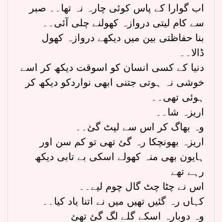
اب گوارا کے پاس کوئی چارہ نہ تھا۔۔ صبر
سے کام لیتی دروازہ کھولنے چلی آئی۔۔
بنا حفاظتی بین میں دیکھے دروازہ کھول
ڈالا۔۔
دنیا کے کسی انسان کو اسوقت دیکھ کر اسے
خوشی نہ ہوتی جتنی ابھی نواردکو دیکھ کر
ہوئی تھی۔۔
اریزہ شا۔۔
وہ بھاگ کر اس سے لپٹ گئ۔۔
اریزہ بھونچکا رہ گئ تھی تو کم سن اور
ہایون بھی منہ کھولے اسکی بے تابی دیکھ
رہے تھے
اس نے چٹا چٹ گال چوم لیے۔۔
کہاں رہ گئیں تھیں میں نے اتنا یاد کیا۔۔
وہ دوبارہ اسکے گلے لگ گئ تھئ