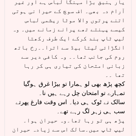
یار ہنبق بڑا مہنگا لباس ہے اور غیر
آرام دہ بھی۔ اف سوچ کے حیرا نی ہوتی
اتنے پرتوں والا موٹا ریشمی لباس
کیسے پہنتے تھے پرانے زمانے میں۔ وہ
لیپ ٹاپ بند کرکے ایک طرف رکھتا
انگڑائی لیتا بیڈ سے اترا۔۔رخ باتھ
روم کی جانب تھا۔۔ وہ کافی دیر سے
زبانی امتحان کی تیاری ہی کر رہا
تھا ۔۔
کچھ پڑھ بھی لو ہمارا تو بیڑا غرق ہوگیا
تمہارے تو امتحان چل رہے ہیں نا۔
سالک نے ٹوک ہی دیا۔ اس وقت فارغ پھرتے
سب ہی زہر لگ رہے تھے۔
پڑھ ہی تو رہا تھا۔وہ حیران ہوا۔
لیپ ٹاپ میں۔سالک اس سے زیادہ حیران