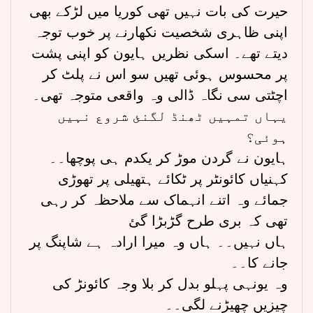
حیرت کی بات نہیں تھی کوریا میں لڑکے بھی
اپنی ظاہری شخصیت نکھارنے پر خوب توجہ
دیتے تھے۔ اسکی نظریں ہایون کو اپنی پشت
پر محسوس ہوئی تھیں سو اس نے پلٹ کر
اچٹتی سی نگاہ ڈالی وہ واقعی متوجہ تھی۔
یہاں تمہیں ٹھنڈ لگنئ شروع نہیں
ہوئی؟
ہایون نے گردن موڑ کر یکدم ہی پوچھا۔۔
کہنیاں کائونٹر پر ٹکائے ہتھیلی پر تھوڑی
جمائے وہ اتنے انہماک سے ملاحظہ کر رہی
تھی کہ بری طرح گڑبڑا گئ
ہاں نہیں۔۔ ہاں وہ میرا ارادہ ہے شاپنگ پر
جانے کا۔۔
وہ یونہی پہلو بدل کر بلا وجہ کائونڑ کی
چیزیں چھیڑنے لگی۔۔