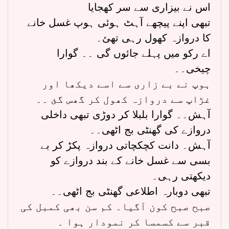
اس نے بیزاری سے سر کھجایا
تبھی اپنے پیچھے آہٹ ہوئی ہوپ غسل خانے
کا دروازہ کھول رہی تھئ۔
اے رکو میں پہلے جائوں گی ۔۔ گوارا
چیخی۔۔
ہوپ نے بے زاری سے اسے دیکھا اور
غڑاپ سے دروازہ کھول کر گھس گئ ۔۔
آہش۔۔ گوارا بلبلا کر دوڑی تبھی داخلی
دروازے کی گھنٹی بج اٹھی۔۔
آہش۔ دانت کچکچاتی دروازہ پکڑ کر بے
بسی سے غسل خانے کے بند دروازے کو
دیکھتی رہی۔
تبھی دوبارہ اطلاعی گھنٹی بج اٹھی۔۔
صبح صبح کون آگیا۔ کم سن بھی کمبل کی
قبر سے کسمسا کر نمودار ہوا ۔