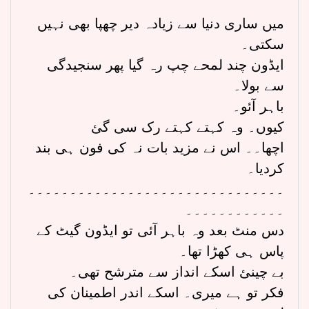
میں ساری دنیا سے زیادہ دیر چھپا بھی نہیں
سکتی۔
ایڈون چند لمحے چپ رہ گیا پھر سنجیدگی
سے بولا۔
باہر آئو۔
کیوں۔ وہ کہتے کہتے رک سی گئ
اچھا۔۔ اس نے مزید بات نہ کی فون ہی بند
کردیا۔
۔۔۔۔۔۔۔۔۔۔۔۔۔۔۔۔۔۔۔۔۔۔۔۔۔۔۔۔۔۔۔
۔۔۔۔۔۔۔۔۔۔۔۔
دس منٹ بعد وہ باہر آئی تو ایڈون گیٹ کے
پاس ہی کھڑا تھا۔
بے چینئ اسکے انداز سے مترشح تھی۔
فکر تو ہے میری۔ اسکے اندر اطمینان کی