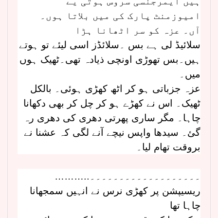
ہیں ایمرجنسی سروس ہوتی یے
امیوزمنٹ پارک کی میں بلاتا ہوں۔
آں۔ عزہ کو سر اٹھانا ہڑا
سلائیڈ لی ہے بس ۔سلائڈز اسی لیئے تو ہوتے
ہیں۔بس تھوڑی اونچی ذیادہ تھی۔ٹھیک ہوں
میں۔
عزہ جزباتی ہو کر اٹھ کھڑی ہوئی۔ بالکل
ٹھیک۔ اس نے کھڑے ہو کر چل کر بھی دکھانا
چاہا۔ مگر ساری پھرتی دھری کی دھری رہ
گئ۔ سیدھا واپس نیچے آنے لگی کہ عشنا نے
بروقت تھام لیا۔
………..۔۔۔۔۔۔۔۔۔۔۔۔۔۔۔۔۔۔۔
ریسیپشن پر کھڑی نرس نے انہیں سمجھانا
چاہا تھا