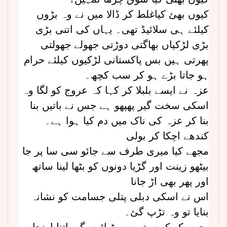
کیوں بھئ کیاغلط کر ڈالا میں نے وہ بڑوں
کیلئے ہی سلائیڈ تھی۔ یہاں کی اتنی بڑی
بڑی لڑکیاں بھاگتی دوڑتی جھولے جھولتی
پھرتی ہیں بس پاکستانی لڑکیوں کیلئے حرام
ہو جاتا بڑے ہو کر سب کچھ۔
عزہ نے ایسے بلبلا کر کہا کہ عروج کو لگا وہ
اسکی سخت گیر پھپھو ہے جس نے باتیں بنا
بنا کر عزہ کی ناک میں دم کیا ہوا ہے۔
کندھے اچکا کر بولی
مجھے کیا میری طرف سے جائو سی سا پر جا
بیٹھو زینت اور گڑیا دونوں کو بٹھا لینا ساتھ
اور پھر بھی اڑ جانا
اس نے اسکی دبلی پتلی جسامت کو نشانہ
بنایا تو وہ تڑپ گئ۔
بچوں کو کیوں تمہیں بٹھائوں گی اتنا اونچا