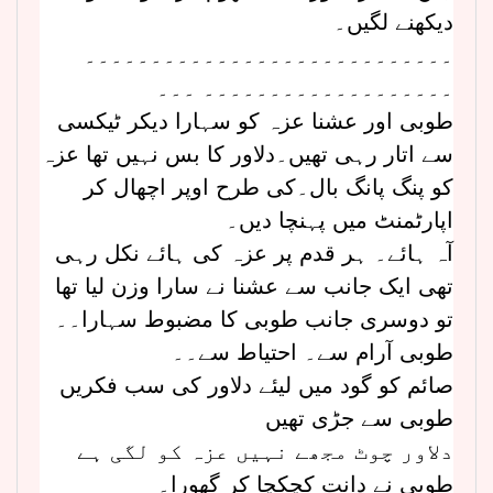
دیکھنے لگیں۔
۔۔۔۔۔۔۔۔۔۔۔۔۔۔۔۔۔۔۔۔۔۔۔۔۔۔۔۔
۔۔۔۔۔۔۔۔۔۔۔۔۔۔۔۔۔۔۔ ۔۔۔
طوبی اور عشنا عزہ کو سہارا دیکر ٹیکسی
سے اتار رہی تھیں۔دلاور کا بس نہیں تھا عزہ
کو پنگ پانگ بال۔کی طرح اوپر اچھال کر
اپارٹمنٹ میں پہنچا دیں۔
آہ ہائے۔ ہر قدم پر عزہ کی ہائے نکل رہی
تھی ایک جانب سے عشنا نے سارا وزن لیا تھا
تو دوسری جانب طوبی کا مضبوط سہارا۔۔
طوبی آرام سے۔ احتیاط سے۔۔
صائم کو گود میں لیئے دلاور کی سب فکریں
طوبی سے جڑی تھیں
دلاور چوٹ مجھے نہیں عزہ کو لگی ہے
طوبی نے دانت کچکچا کر گھورا۔