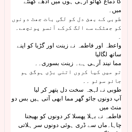
کا دماغ کھائو آرہی ہوں میں آدھے گھنٹے
میں۔
طوبی کے بھئ دل کو لگی بات جھٹ دونوں
کو جھٹکے سے الگ کرکے آنسو پونچھے۔
۔
واعظہ اور فاطمہ نے زینت اور گڑیا کو اپنے
ساتھ لگالیا
مما نیند آرہی ہے۔ زینت بسوری۔۔
تو میں کیا کروں اتنی بڑی ہوگئ ہو
جائو سوئو ۔۔
طوبی نے لہجہ سخت دل پتھر کر لیا
آپ دونوں جائو گھر مما ابھی آتی ہیں بس دو
منٹ میں
فاطمہ نے بہلا پھسلا کر دونوں کو بھیجنا
چاہا۔ماں سے ڈری ہوئی دونوں سر ہلاتی