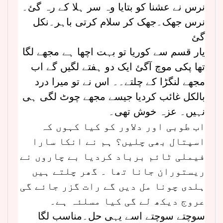
نرس نے عشنا کو بتایا وہ سر ہلا کے رہ گئ۔
نرس جھک۔جھک کر سلام کرتی باہر۔نکل
گئ
یار قسم سے کوریا تو بہت اچھا ہے مجھے لگا
تھا پکی موچ آگئ ایک دو ہفتے لگیں گے اب
مجھے لنگڑا کے چلتے۔۔ اس نے تو میرا درد
بالکل غائب کردیا جیسے مجھے چوٹ لگی ہی
نہیں۔ عزہ خوش تھی۔
اب طوبی اور دلاور کو کیا کہوں کہ
اسپتال بھی چلیں؟ ہم نے انکا سارا
فیملی ٹائم برباد کردیا بے چاروں نے
ریستوران جانا تھا ۔ گھر چلتے ہیں
ہلدی چونا مل دیں گے رات گزر جائے گی
عروج دیکھ لے گی کیا مسلئہ ہے۔
سوچتے سوچتے اسے یہی حل۔مناسب لگا