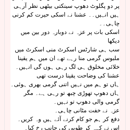
پر دو پگلوٹ دھوپ سینکتی بیٹھی نظر آرہی
ہیں انہیں۔۔ عشنا نے اسکی حیرت کم کرنی
چاہی۔۔
اسکی بات پر عزہ نے دوبارہ دور بین میں
دیکھا
سب ہی شارٹس اسکرٹ منی اسکرٹ میں
ملبوس گرمی منا رہے تھے ان میں ہم یقینا
خلائی مخلوق ہی لگ رہی ہوں گی انہیں۔
عشنا کی وضاحت یقینا درست تھی
ہاں تو ہم میں نہیں اتنی گرمی بھری ہوئی۔
ہاں دھوپ تھوڑی چبھ تو رہی ہے۔ مگر
گرمی والی دھوپ تو نہیں۔
عزہ نے خفت مٹانی چاہی۔
دفع کر ہم جو کام کرنے آئے ہیں وہ کریں۔
اس نے کہہ کر طوبی کی جانب رخ کیا۔