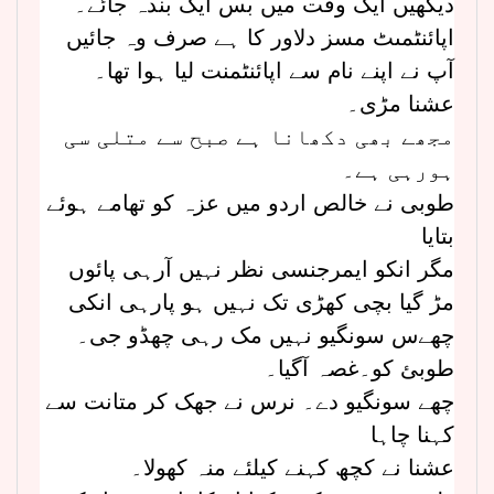
دیکھیں ایک وقت میں بس ایک بندہ جائے۔
اپائنٹمںٹ مسز دلاور کا ہے صرف وہ جائیں
آپ نے اپنے نام سے اپائنٹمنت لیا ہوا تھا۔
عشنا مڑی۔
مجھے بھی دکھانا ہے صبح سے متلی سی
ہورہی ہے۔
طوبی نے خالص اردو میں عزہ کو تھامے ہوئے
بتایا
مگر انکو ایمرجنسی نظر نہیں آرہی پائوں
مڑ گیا بچی کھڑی تک نہیں ہو پارہی انکی
چھےس سونگیو نہیں مک رہی چھڈو جی۔
طوبئ کو۔غصہ آگیا۔
چھے سونگیو دے۔ نرس نے جھک کر متانت سے
کہنا چاہا
عشنا نے کچھ کہنے کیلئے منہ کھولا۔