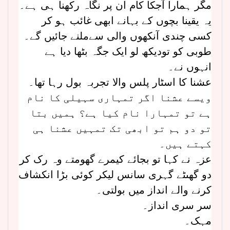
مگر ہمارا آجکا کام ان پر نگاہ رکھنا ہی ہے۔
یہ یقینا بچوں کے بہانے ابھی غائب ہو کر
کسی چندی آنکھوں والی سےملنے جائیں گے۔
طوبی کو تودیکھ لو ایک جگہ بٹھا دیا ہے
انہوں نے۔
عشنا کا اسٹار پلس والا تجربہ بول رہا تھا۔
ویسے عشنا اگر تمہاری سہیلی کا نام
ہے تو تمہارا نام کیا ہے؟ ہمیں بتا
تو دو ہم تو ابھی تک تمہیں عشنا ہی
کہتے ہیں۔
عزہ نے کہا تو بجائے کیمرے گھومتے وہ رک کر
دو گھںٹے گہری سانس لیکر کوئی بڑا انکشاف
کرنے والے انداز میں بولتی۔
سر سری انداز۔
مہک۔