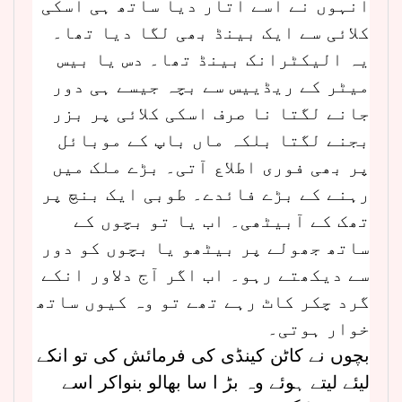
انہوں نے اسے اتار دیا ساتھ ہی اسکی
کلائی سے ایک بینڈ بھی لگا دیا تھا۔
یہ الیکٹرانک بینڈ تھا۔ دس یا بیس
میٹر کے ریڈییس سے بچہ جیسے ہی دور
جانے لگتا نا صرف اسکی کلائی پر بزر
بجنے لگتا بلکہ ماں باپ کے موبائل
پر بھی فوری اطلاع آتی۔ بڑے ملک میں
رہنے کے بڑے فائدے۔ طوبی ایک بنچ پر
تھک کے آبیٹھی۔ اب یا تو بچوں کے
ساتھ جھولے پر بیٹھو یا بچوں کو دور
سے دیکھتے رہو۔ اب اگر آج دلاور انکے
گرد چکر کاٹ رہے تھے تو وہ کیوں ساتھ
خوار ہوتی۔
بچوں نے کاٹن کینڈی کی فرمائش کی تو انکے
لیئے لیتے ہوئے وہ بڑ ا سا بھالو بنواکر اسے