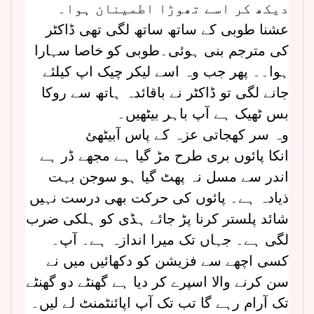
دیکھ کر اسے تھوڑا اطمینان ہوا۔
عشنا طوبی کے ساتھ ساتھ لگی تھی ڈاکٹر
کی مترجم بنی ہوئی۔طوبی کو خاصا سہارا
ہوا۔۔ پھر جب وہ اسے لیکر چیک اپ کیلئے
جانے لگی تو ڈاکٹر نے باقائدہ ہاتھ سے روکا
بس ٹھیک ہے آپ باہر بیٹھیں۔
وہ سر کھجاتی عزہ کے پاس آبیٹھئ
انکا پائوں بری طرح مڑ گیا ہے مجھے ڈر ہے
اندر سے مسل نہ پھٹ گیا ہو سوجن بہت
ذیادہ ہے۔ پائوں کی حرکت بھی درست نہیں
شائد پلستر کرنا پڑ جائے ہڈی کو ہلکی ضرب
لگی ہے۔ جہاں تک میرا اندازہ ہے۔ آپ۔
کسی اچھے سے فزیشن کو دکھائیں میں نے
سن کرنے والا اسپرے کر دیا ہے گھنٹے دو گھنٹے
تک آرام رہے گا تب تک آپ اپائنٹمنٹ لے لیں۔