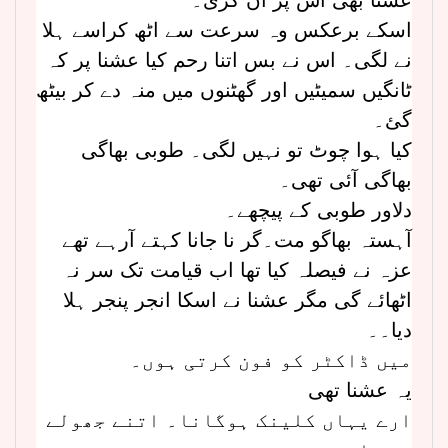
اسکے برعکس وہ سرعت سے اٹھ کراسے ہلا
نے لگی۔ اس نے بس اتنا رحم کیا عشنا پر کہ
ٹانگیں سمیٹیں اور گھٹنوں میں منہ دے کر بیٹھ
گئ۔
کیا ہوا چوٹ تو نہیں لگی۔ طوبی بھاگی
بھاگی آئی تھی۔
دلاور طوبی کے پیچھے۔
آہستہ بھاگو مت۔گر نا جانا کہتے آرہے تھے
عزہ نے فیصلہ کیا تھا اب قیامت تک سر نہ
اٹھائے گی مگر عشنا نے اسکا انجر پنجر ہلا
دیا۔۔
میں ڈاکٹر کو فون کرتی ہوں۔
یہ عشنا تھی
ارے یہاں کلینک ہوگانا۔ اتنے جھولے