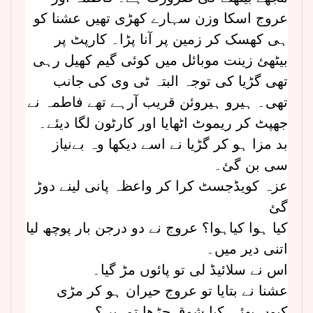
عروج اسکا وزن سہارے کھڑی تھیں عشنا کو
ہی کھسک کر زمین پر آنا پڑا۔ کارپٹ پر
بیٹھئ زینت موبائل میں کوئی گیم کھیل رہی
تھی گڑیا کی توجہ البتہ ٹی وی کی جانب
تھی۔ ہیرو ہیروئن قریب آرہے تھے فاطمہ نے
جھپٹ کر ریموٹ اٹھایا اور کارٹون لگا دیئے۔
بد مزا ہو کر گڑیا نے اسے دیکھا وہ بےنیاز
سی بن گئ۔
عزہ کویڈجسٹ کرا کر واعظہ پانی لینے دوڑ
گئ
کیا ہوا کیاہوا؟ عروج نے دو درجن بار پوچھ لیا
اتنی دیر میں۔
اس نے سلائیڈ لی تو پائوں مڑ گیا۔
عشنا نے بتایا تو عروج حیران ہو کر مڑی
کیوں بھئی کیا شوق چڑھا تمہیں؟