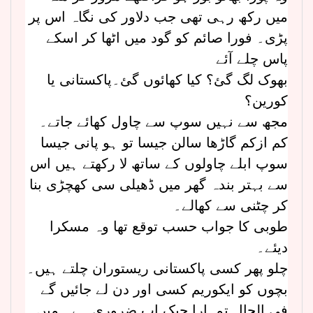
میں رکھ رہی تھی جب دلاور کی نگاہ اس پر
پڑی۔ فورا صائم کو گود میں اٹھا کر اسکے
پاس چلے آئے
بھوک لگ گئ؟ کیا کھائوں گئ۔پاکستانی یا
کورین؟
مجھ سے نہیں سوپ سے چاول کھائے جاتے۔
کم ازکم گاڑھا سالن جیسا تو ہو پانی جیسا
سوپ ابلے چاولوں کے ساتھ لا رکھتے ہیں اس
سے بہتر بندہ گھر میں ڈھیلی سی کھچڑی بنا
کر چٹنی سے کھالے۔
طوبی کا جواب حسب توقع تھا وہ مسکرا
دیئے۔
چلو پھر کسی پاکستانی ریستوران چلتے ہیں۔
بچوں کو ایکوریم کسی اور دن لے جائیں گے
فی الحال تمہارا چیک اپ ضروری ہے۔ میں