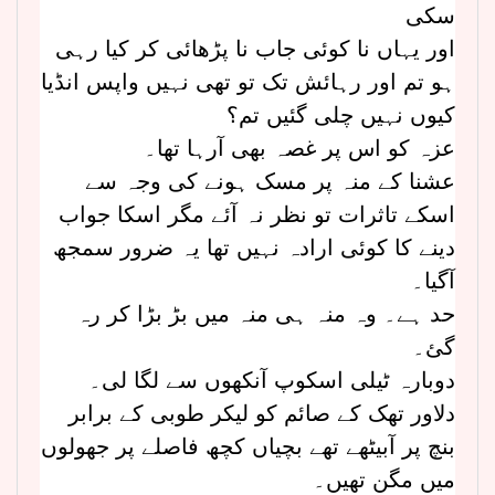
سکی
اور یہاں نا کوئی جاب نا پڑھائی کر کیا رہی
ہو تم اور رہائش تک تو تھی نہیں واپس انڈیا
کیوں نہیں چلی گئیں تم؟
عزہ کو اس پر غصہ بھی آرہا تھا۔
عشنا کے منہ پر مسک ہونے کی وجہ سے
اسکے تاثرات تو نظر نہ آئے مگر اسکا جواب
دینے کا کوئی ارادہ نہیں تھا یہ ضرور سمجھ
آگیا۔
حد ہے۔ وہ منہ ہی منہ میں بڑ بڑا کر رہ
گئ۔
دوبارہ ٹیلی اسکوپ آنکھوں سے لگا لی۔
دلاور تھک کے صائم کو لیکر طوبی کے برابر
بنچ پر آبیٹھے تھے بچیاں کچھ فاصلے پر جھولوں
میں مگن تھیں۔