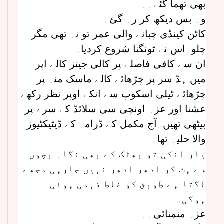
بھی تھما گئے۔۔
وہ بس دیکھ کر رہ گئ۔
کاٹن کینڈی چبانے والی عمر تو نہ تھی مگر
چلو۔اس نے ٹونگنا شروع کردیا۔
ان سے کافی فاصلے پر کالی جینز کالے اپر
میں ہڈ سر پر چڑھائے کالے ماسک منہ پر
چڑھائے ٹیلی اسکوپ سے انکے اوپر نظر رکھے
عشنا اور عزہ اونچی سی سلائڈ کے سرے پر
بیٹھی تھیں۔آج مکمل کے ڈرامہ کے ڈیٹیکٹیوز
والا حلیہ تھا۔
یار انکی تو بھٹک کے بھی نگاہ بچوں
سے ہٹ کر ادھر ادھر نہیں جارہی مجھے
لگتا ہے طوبئ کو غلط فہمی ہوئی
ہوگی۔
عزہ منمنائی۔۔