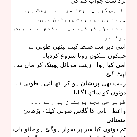
برداشت جواب دے گئ
اف بس کرو یہ بحث میرا سر پھٹ رہا
پہلے ہی میں بہت پریشان ہوں۔
اسکے تڑپ کر کہنے پر ایکدم سب خاموش
ہوگئیں
اتنی دیر سے ضبط کیئے بیٹھی طوبی نے
چہکوں پہکوں رونا شروع کردیا۔
امی کیا ہوا۔ زینت موبائل پھینک کر ماں سے
لپٹ گئ
زینت بھی پریشان ہو کر اٹھ آئی۔ طوبی نے
دونوں کو ساتھ لگالیا
طوبی جی بچے پریشان ہو رہے ۔۔۔
واعظہ پانی کا گلاس طوبی کیلئے بڑھاتئ
منمنائی۔
تم دونوں کیا سر پر سوار ہوگئ ہو جائو باپ