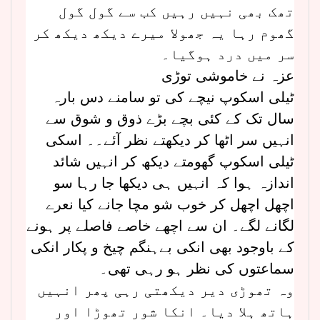
تھک بھی نہیں رہیں کب سے گول گول
گھوم رہا یہ جھولا میرے دیکھ دیکھ کر
سر میں درد ہوگیا۔
عزہ نے خاموشی توڑی
ٹیلی اسکوپ نیچے کی تو سامنے دس بارہ
سال تک کے کئی بچے بڑے ذوق و شوق سے
انہیں سر اٹھا کر دیکھتے نظر آئے۔۔ اسکی
ٹیلی اسکوپ گھومتے دیکھ کر انہیں شائد
اندازہ ہوا کہ انہیں ہی دیکھا جا رہا سو
اچھل اچھل کر خوب شو مچا جانے کیا نعرے
لگانے لگے۔ ان سے اچھے خاصے فاصلے پر ہونے
کے باوجود بھی انکی بےہنگم چیخ و پکار انکی
سماعتوں کی نظر ہو رہی تھی۔
وہ تھوڑی دیر دیکھتی رہی پھر انہیں
ہاتھ ہلا دیا۔ انکا شور تھوڑا اور