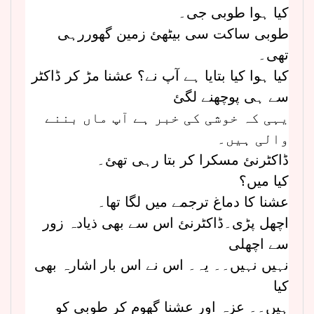
کیا ہوا طوبی جی۔
طوبی ساکت سی بیٹھئ زمین گھوررہی
تھی۔
کیا ہوا کیا بتایا ہے آپ نے؟ عشنا مڑ کر ڈاکٹر
سے ہی پوچھنے لگئ
یہی کہ خوشی کی خبر ہے آپ ماں بننے
والی ہیں۔
ڈاکٹرنئ مسکرا کر بتا رہی تھئ۔
کیا میں؟
عشنا کا دماغ ترجمے میں لگا تھا۔
اچھل پڑی۔ڈاکٹرنئ اس سے بھی ذیادہ زور
سے اچھلی
نہیں نہیں۔۔ یہ۔ اس نے اس بار اشارہ بھی
کیا
ہیں۔۔ عزہ اور عشنا گھوم کر طوبی کو