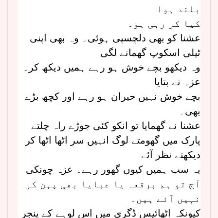
بلند ہوا
کیا کر رہی ہو۔
عشنا کو بھی دلچسپی ہوئی۔ وہ بھی اپنی
ٹیلی اسکوپ گھمانے لگی
وہ دیکھو بچے خوش ہو رہے ہمیں دیکھ کر۔
عزہ نے بتایا
بچے خوش نہیں حیران ہو رہے اور کچھ بڑے
بھی۔
عشنا نے گھمایا تو انکو کئی جوڑے راہ چلتے
پارک میں گھومتے لوگ انہیں سر اٹھا اٹھا کر
دیکھتے نظر آئے
یہ سب ہمیں کیوں گھور رہے۔ عزہ چونکی
آج تو ہم برقعہ یا عبایا بھی پہن کر
نہیں آئے ہیں۔
کیونکہ اٹھائیس ڈگری میں اس لوہے کے پنجر