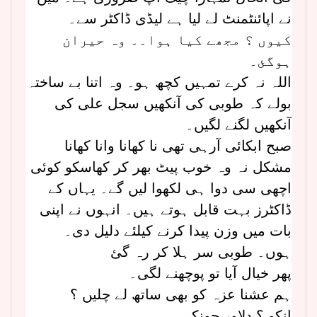
نے اپائنٹمنٹ لے لیا ہے لیڈی ڈاکٹر سے۔
کیوں ؟ مجھے کیا ہوا۔۔ وہ حیران
ہوگئ۔
اللہ نہ کرے تمہیں کچھ ہو۔ وہ اتنا بے ساختہ
بولے کہ طوبی کی آنکھیں سجل علی کی
آنکھیں لگنے لگیں۔
صبح ابکائی آرہی تھی نا کھانا وانا کھانا
مشکل نہ وہ خوب پیٹ بھر کر کھاسکو کوئی
اچھی سی دوا ہی لکھوا لیں گے۔ یہاں کے
ڈاکٹرز بہت قابل ہوتے ہیں۔ انہوں نے اپنی
بات میں وزن پیدا کرنے کیلئے دلیل دی۔
ہوں۔ طوبی سر ہلا کر رہ گئ
پھر خیال آیا تو پوچھنے لگی۔
ہم عشنا عزہ کو بھی ساتھ لے چلیں ؟
انکو ؟ دلاور چونکے۔