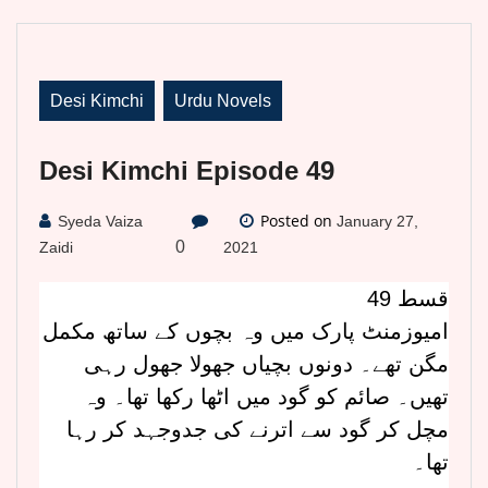
Desi Kimchi
Urdu Novels
Desi Kimchi Episode 49
Posted on
Syeda Vaiza
January 27,
0
Zaidi
2021
قسط 49
امیوزمنٹ پارک میں وہ بچوں کے ساتھ مکمل
مگن تھے۔ دونوں بچیاں جھولا جھول رہی
تھیں۔ صائم کو گود میں اٹھا رکھا تھا۔ وہ
مچل کر گود سے اترنے کی جدوجہد کر رہا
تھا۔