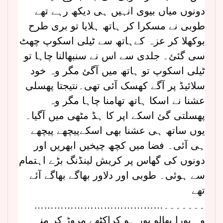
دونوں میاں بیوی انہیں ہی دیکھ رہے تھے
طوبی نے مسکرا کر ہاتھ ہلایا تو بری طرح
بوکھلا کر عزہ کےہاتھ سے ٹیلی اسکوپ چھٹ
سی گئئ۔ جلدی سے اس نے سنبھالنا چاہا تو
ٹیلی اسکوپ تو ہاتھ میں آگئ مگر وہ خود
سلائیڈ پر آگے کھسک آئی تھی۔نتیجتا پھسلی
عشنا نے اسکا ہاتھ تھامنا چاہا مگر وہ
پھسلتی گئ اسکے اپر کا ہڈ مٹھی میں آگیا۔
یوں ساتھ ہی عشنا بھی اسکےپیچھے پیچھے
ہی آئی۔ فضا میں کچھ چیخیں ابھریں اور
دونوں کی گھاس پر کریش لینڈنگ بڑے اہتمام
سے ہوئی۔ طوبی اور دلاور بھاگے بھاگے آئے
تھے
…………………………………۔۔۔۔۔۔۔
وہ پورا بھالو بور ہو کراکٹھے مروڑ کر منہ