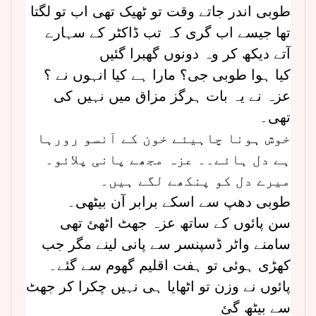
طوبی اندر جاتے وقت تو ٹھیک تھی اب تو لگتا
تھا جیسے اب گری کہ تب ڈاکٹر کے سہارے
آتے دیکھ کر وہ دونوں گھبرا گئیں
کیا ہوا طوبی جی؟ مارا ہے کیا انہوں نے ؟
عزہ نے یہ بات ہرگز مزاق میں نہیں کی
تھی۔
خوش ہونا چاہیئے خون کے آنسو رورہا
ہے دل ہائے۔۔ عزہ مجھے پانی پلائو۔
میرے دل کو پنکھے لگے ہیں۔
طوبی دھپ سے اسکے برابر آن بیٹھی۔
سن پائوں کے ساتھ عزہ جھٹ اٹھئ تھی
سامنے واٹر ڈسپنسر سے پانی لینے مگر جب
کھڑی ہوئی تو ہفت اقلیم گھوم سے گئے۔
پائوں نے وزن تو اٹھایا ہی نہیں چکرا کر جھٹ
سے بیٹھ گئ