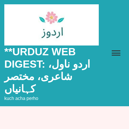
Skip
to
content
**URDUZ WEB
DIGEST: اردو ناول،
شاعری، مختصر
کہانیاں
kuch acha perho