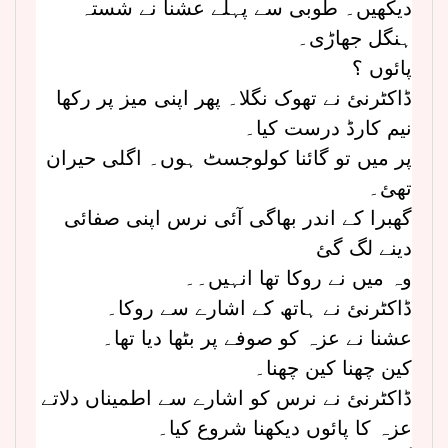
دیکھیں۔ طوبی سے پہلے عشنا نے شستہ
ہنگل جھاڑی۔
پائوں ؟
ڈاکٹرنئ نے تھوک نگلا۔ پھر اپنی میز پر رکھا
نیم کارڈ درست کیا۔
پر میں تو گائنا کولوجسٹ ہوں۔ اگلی حیران
تھئ۔
گھبرا کے اندر بھاگی آئی نرس اپنی صفائی
دینے لگ گئ
وہ میں نے روکا تھا انہیں۔۔
ڈاکٹرنئ نے ہاتھ کے اشارے سے روکا۔
عشنا نے عزہ کو صوفے پر بٹھا دیا تھا۔
کین چھنا کین چھنا۔
ڈاکٹرنئ نے نرس کو اشارے سے اطمیناں دلاتے
عزہ کا پائوں دیکھنا شروع کیا۔