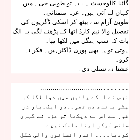
گائنا کالوجسٹ ہے یہ تو طوبی جی ہمیں
کہاں لے آئی ہیں۔ عزہ منمنائی۔
طوبئ آرام سے بیٹھ کر اسکی ڈگریوں کی
تفصیل والا نیم کارڈ اٹھا کے پڑھنے لگی یہ الگ
بات کہ سب ہنگل میں لکھا تھا۔
ہوتی تو یہ بھی پوری ڈاکٹرہیں۔ فکر نہ
کرو۔
عشنا نے تسلی دی۔
…………………………۔۔۔۔۔۔۔
نرس نے اسکے پائوں میں دوا لگا کر
پٹی باندھ دی تھی۔۔دو ایک۔بار ذرا
غور سے اس نے دیکھا تو عزہ نے گہری
سانس لیکر اپنا ماسک نیچے
کردیا۔۔۔۔ اندر انسانوں والی شکل