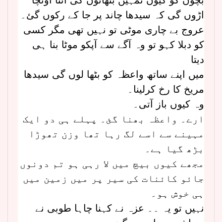
اڑوں گی کہ سیدھا چاند پر جا کے رکوں گئ۔
عروج بے چاری موٹی تو نہیں تھی مگر کسی
کو دبلا کہو تو وہ آگے سے آپکو موٹا بنا ہی
دیتا
میں اپنے ساتھ واعظہ کو بٹھا لوں گی سیدھا
مریخ کا رخ کرلینا۔
وہ کیوں باز آتی۔
ارے۔ واعظہ بھنا گئ۔ پہلے ہی دو ایک
مہینے سے اسے لگ رہا تھا وزن تھوڑا
بڑھ گیا ہے۔
مجھے کیوں بیچ میں لا رہی ہو تم دونوں
جائو کائنات کی سیر پر میں زمین میں
ہی خوش ہو۔
نہیں تو یہ ۔۔ عزہ نے کہنا چاہا طوبی نے