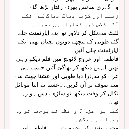
وہ گہری سآنس بھرتے رفتار بڑھا گئے۔
زینت اور گڑیا بھاگ بھاگ کے انکے
آگے گلاس ڈور کھلوا رہی تھیں ۔۔
لفٹ سےنکل کر دلاور تو اپنے اپارٹمنٹ چلے
گئے طوبی کے پیچھے دونوں بچیاں بھی انکے
اپارٹمنٹ چلی آئیں۔
فاطمہ اور عروج لائونج میں فلم دیکھ رہی
تھیں انہیں دیکھ کر بھاگئ آئیں جیسے ہی
عزہ کو سہارا دیا طوبی اور عشنا جھٹ سے
منے صوفے پر آن گریں۔۔عشنا نے اپنا موبائل
نکال کر وقت دیکھا تو ساڑھے دس ہو رہے
تھے۔۔
کیا ہوا عزہ ؟ واعظہ نے پوچھا تو وہ
روہانسی ہوگئ۔
مجھے بیٹھنے کی ضرورت ہے۔ فاطمہ اور