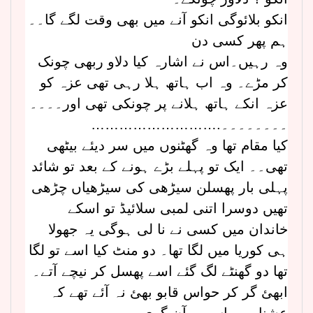
انکو بلائوگی انکو آنے میں بھی وقت لگے گا۔۔
ہم پھر کسی دن
وہ رہیں۔اس نے اشارہ کیا دلاو ربھی چونک
کر مڑے۔ وہ اب ہاتھ ہلا رہی تھی عزہ کو
عزہ انکے ہاتھ ہلانے پر چونکی تھی اور۔۔۔۔
……………………….۔۔۔۔۔۔۔۔
کیا مقام تھا وہ گھٹنوں میں سر دیئے بیٹھی
تھی۔۔ ایک تو پہلے بڑے ہونے کے بعد تو شائد
پہلی بار پھسلن سیڑھی کی سیڑھیاں چڑھی
تھیں دوسرا اتنی لمبی سلائیڈ تو اسکے
خاندان میں کسی نے نا لی ہوگی یہ جھولا
ہی کوریا میں لگا تھا۔ دو منٹ کیا اسے تو لگا
تھا دو گھنٹے لگ گئے اسے پھسل کر نیچے آتے۔
ابھئ گر کر حواس قابو بھئ نہ آئے تھے کہ
عشنا بھی اس پر آن گری۔