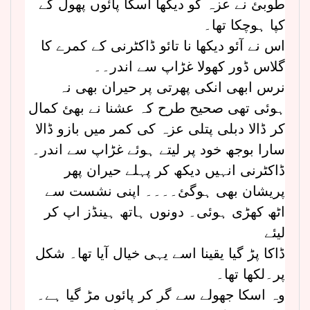
طوبئ نے عزہ کو دیکھا اسکا پائوں پھول کے
کپا ہوچکا تھا۔
اس نے آئو دیکھا نا تائو ڈاکٹرنی کے کمرے کا
گلاس ڈور کھولا غڑاپ سے اندر۔۔
نرس ابھی انکی پھرتی پر حیران بھی نہ
ہوئی تھی صحیح طرح کہ عشنا نے بھئ کمال
کر ڈالا دبلی پتلی عزہ کی کمر میں بازو ڈالا
سارا بوجھ خود پر لیتے ہوئے غڑاپ سے اندر۔
ڈاکٹرنی انہیں دیکھ کر پہلے حیران پھر
پریشان بھی ہوگئ۔۔۔۔ اپنی نشست سے
اٹھ کھڑی ہوئی۔ دونوں ہاتھ ہینڈز اپ کر
لیئے
ڈاکا پڑ گیا یقینا اسے یہی خیال آیا تھا۔ شکل
پر۔لکھا تھا۔
وہ اسکا جھولے سے گر کر پائوں مڑ گیا ہے۔