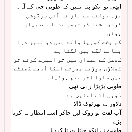
ابھی تو انکو پتہ نہیں کہ طوبی جی کے آہ۔
عزہ بولنے سے باز نہ آئی سرگوشی
کردی عشنا کو تبھی عشنا بےدھیان
ہوئئ
کم بخت کوریا والے بھی دو نمبر دوا
بنانے لگے ہیں لگتا ہے
کھیل کے میدان میں تو اسپرے کرتے تو
کھلاڑی دوڑتے پھرتے اسکا آدھے گھنٹے
میں سارا اثر ختم ہوگیا۔
طوبی بڑبڑا رہی تھی
طوبی آگے اسٹیپ ہے۔
دلاور نے پھرٹوک ڈالا
آپ لفٹ تو روک لیں جاکر اسے انتظار نہ کرنا
پڑے
طوبئ نے انکو چلتا پھرتا کردیا