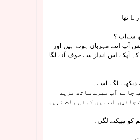
ہا تھا
جھ سےاب ؟
 آپ اتنے مہربان ہوئے ہیں اور
کہ آپکے اس انداز سے خوف آنے لگا
 دیکھنے لگے اسے۔
ب چاہے آپ میرے ساتھ مزید
 جائیں اب میں کوئی بات نہیں
 کو تھپکنے لگی۔
تھی۔