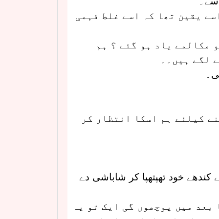
اسے۔
سے یقین تھا کہ اسے غلط فہمی
و مکالمے یاد ہو گئے ؟ ہم
ے لگے ہیں۔۔
ی۔
نے کیلئے ہم اسکا انتظار کر
نے کندھے خود تھپتھپا کر شاباشی دے
 بعد میں پوچھوں گی ایک تو یہ