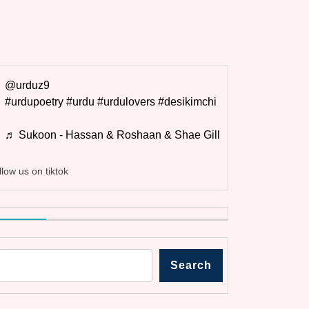
@urduz9
#urdupoetry
#urdu
#urdulovers
#desikimchi
♬ Sukoon - Hassan & Roshaan & Shae Gill
llow us on tiktok
Search