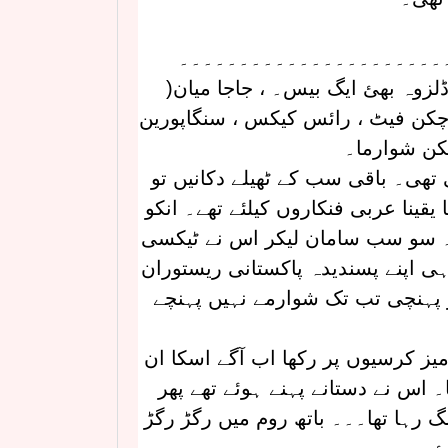
۔۔۔۔۔۔۔۔۔۔۔۔۔۔۔۔۔۔۔۔۔۔
زوہ بھئ ایگ بیس۔ ، جاجا میان(
 چکن فیٹ ، رائس کیکس ، سنگاپورین
کن شوارما۔
تھی۔ باقی سب کے ٹھیلے دکانیں تو
قینا عربی فنکاروں کیلئے تھے۔ انکو
 سو سب سامان لیکر اس نے ٹیکسی
ہی اپنے پسندیدہ پاکستانی ریستوران
 پہنچی تب تک شوارمے نہیں پہنچے
میز کرسیوں پر رکھا اب آگے اسکا ان
۔ اس نے دستانے پہنے ہوئے تھے پھر
لگ رہا تھا۔۔۔ باتھ روم میں رگڑ رگڑ