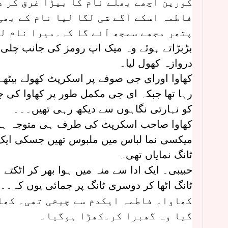
کورین اچھے بھلے نام کا بیڑا غرق کر د
فاطمہ اسکے آگے شی لگا لیا نام کے بھی
پتھر مجھے سمجھ آئے گا کہ۔میرا نام لی
بڑبڑاتے ہوئے وہ میک اپ رومز کی جانب چلی 
دروازہ کھول لیا۔
کھاوا اورای جی صوفے پر اسکرپٹ کھولے بیٹھے
رہا تھا جبکہ ای جی مکمل طور پر کھاوا کی 
کو نہارتی نگاہوں سے دیکھ رہی تھیں۔۔۔
کھاوا صاحب اسکرپٹ کی طرف ہی متوجہ ہوں
میکسی نما لباس میں ملبوس تھیں جسکی ایک
ٹانگ نمایاں تھی۔
حبیبی۔ ایک ادا سے منہ میں ہوا بھر کر اٹکتے
ٹانگ اٹھا کر دوسری ٹانگ پر جمائی یوں کہ۔۔
کھاوا۔ فاطمہ ایکدم سے چیخی تھی۔ کھا
گیا وہ گھبرا کر۔کھڑا ہوگیا۔