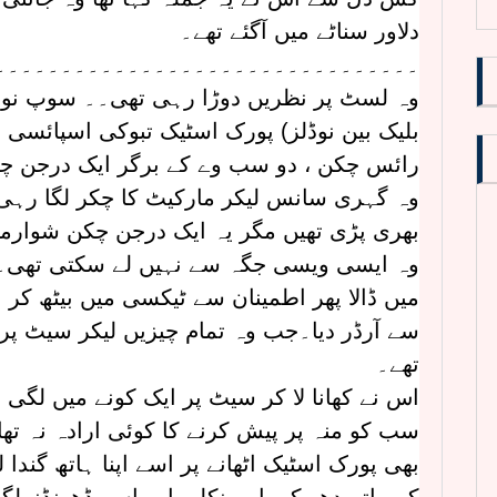
دلاور سناٹے میں آگئے تھے۔
۔۔۔۔۔۔۔۔۔۔۔۔۔۔۔۔۔۔۔۔۔۔۔۔۔۔۔۔۔۔۔۔
وہ لسٹ پر نظریں دوڑا رہی تھی۔۔ سوپ نوڈل
بلیک بین نوڈلز) پورک اسٹیک تبوکی اسپائسی
رائس چکن ، دو سب وے کے برگر ایک درجن چ
وہ گہری سانس لیکر مارکیٹ کا چکر لگا رہی 
بھری پڑی تھیں مگر یہ ایک درجن چکن شوارما ی
وہ ایسی ویسی جگہ سے نہیں لے سکتی تھی۔
میں ڈالا پھر اطمینان سے ٹیکسی میں بیٹھ کر 
سے آرڈر دیا۔جب وہ تمام چیزیں لیکر سیٹ پر
تھے۔
اس نے کھانا لا کر سیٹ پر ایک کونے میں لگی 
سب کو منہ پر پیش کرنے کا کوئی ارادہ نہ تھا
بھی پورک اسٹیک اٹھانے پر اسے اپنا ہاتھ گندا 