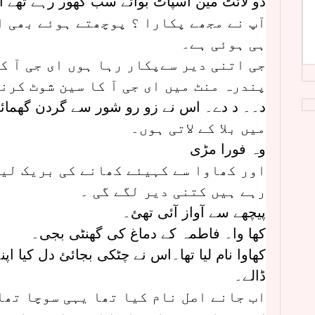
دو لائٹ مین اسپاٹ بوائے سب گھور رہے تھے 
آپ نے مجھے پکارا ؟ پوچھتے ہوئے بھی ا
ہی ہوئی ہے۔
جی اتنی دیر سےپکار رہا ہوں ای جی آ ک
پندرہ منٹ میں ای جی آ کا سین شوٹ کرن
د۔۔ د دے۔ اس نے زو رو شور سے گردن گھمائ
میں بلا کے لاتی ہوں۔
وہ فورا مڑی
اور کھاوا سے کہیئے کھانے کی بریک لی
رہے ہیں کتنی دیر لگے گی ۔
پیچھے سے آواز آئی تھئ۔
کھا وا۔ فاطمہ کے دماغ کی گھنٹی بجی۔
کھاوا نام لیا تھا۔اس نے چٹکی بجائئ دل کیا اپ
ڈالے۔
اب جانے اصل نام کیا تھا یہی سوچا تھا