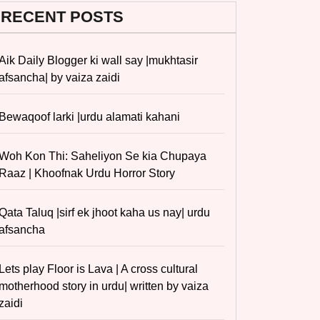
RECENT POSTS
Aik Daily Blogger ki wall say |mukhtasir
afsancha| by vaiza zaidi
Bewaqoof larki |urdu alamati kahani
Woh Kon Thi: Saheliyon Se kia Chupaya
Raaz | Khoofnak Urdu Horror Story
Qata Taluq |sirf ek jhoot kaha us nay| urdu
afsancha
Lets play Floor is Lava | A cross cultural
motherhood story in urdu| written by vaiza
zaidi