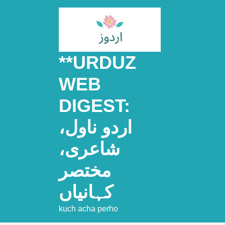
Skip
to
content
**URDUZ
WEB
DIGEST:
اردو ناول،
شاعری،
مختصر
کہانیاں
kuch acha perho