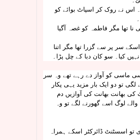
ئ۔
ا۔ اس نے روک کر اسپاٹ بوائے کو
۔
 نا تھا مگر فاطمہ کو غصہ آگیا
سکے سر پر سے گزرا تھا مگر اتنا
ہیں کیا۔ سو کان دبا کے چل پڑا۔
ی ماسی کو آواز دے رہے تھے وہ سر
لگی تو دو ایک بار مزید یہی پکار
 کی بھانت بھانت کی آوازیں دم
 والے لوگ اسے گھورنے لگے تو وہ
مڑی تو اسسٹنٹ ڈائرکٹر اسکے ہمراہ