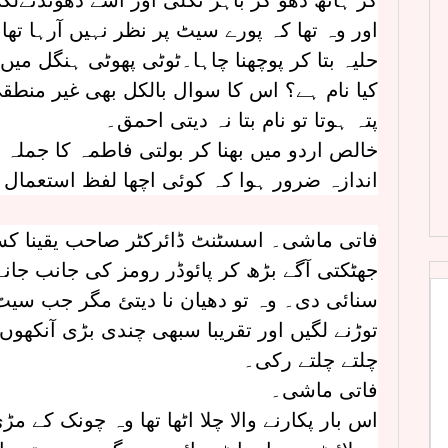
کر ہاتھ دھو کر باہر نکلی اور اسے ڈھونڈنےلگ
اور وہ تھا کہ پورے سیٹ پر نظر نہیں آرہا تھ
حلیہ بتا کر پوچھنا چاہا۔ٹوٹی پھوٹی ہنگل میں
کیا نام ہے؟ اس کا سوال بالکل بھی غیر منطقی
پتہ ہوتا تو نام بتا نہ دیتی احمق۔
خالص اردو میں بھنا کر بولتی فاطمہ کا جملہ ا
اندازہ ضرور ہوا کہ کوئی اچھا لفظ استعمال ن
فاتی ماشی۔ اسسٹنٹ ڈائرکٹر صاحب یقینا کس
جھٹکتی آگے بڑھ کر پائوڈر رومز کی جانب جانے 
سنائی دی۔ وہ تو دھیان نا دیتئ مگر جب سیٹ
توڑنے لگیں اور تقریبا سبھی چندی بڑی آنکھوں
چلتے چلتے رکی۔
فاتی ماشی۔
اس بار پکارنے والا چلا اٹھا تھا وہ چونک کے 