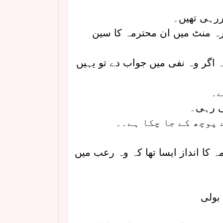
ررہی تھیں۔
ہ منٹ میں ان محترمہ کا سین
 اگر وہ نفی میں جواب دے تو یہیں
ے۔
ی رہی۔
 پوچھ کے جا چکا ہے۔۔
کا انداز ایسا تھا کہ وہ رعب میں
 بولی