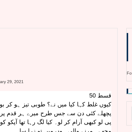
Fo
ary 29, 2021
قسط 50
کیوں غلط کہا کیا میں نے؟ طوبی تیز ہو کر بو
پچھلے کئی دن سے جس طرح میرے ہر قدم پر اح
پی لو کبھی آرام کر لو۔ کیا لگ رہا تھا آپکو 
مجھے۔ مرنے والی ہوں میں تو زرا سا