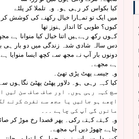
کیا بکواس کر رہی ہو۔ وہ تلملا کر پلٹے
میں ایک تو تمہارا خیال رکھنے کی کوشش کر ر
کیوں؟ طوبی کا انداز ہنوز تھا
کہوں رکھ رہےہیں اتنا خیال کیا منوانا ہے م
دس سالہ شادی شدہ زندگی میں دو بار ہی بس
دونوں بار آپ نے مجھ سے کچھ ایسا منوایا ہے 
ہے مجھے۔
وہ جیسے پھٹ پڑی تھئ۔
کیا کہہ رہی ہو۔ دلاور پھٹئ پھٹئ نگاہوں سے
سچ کہہ رہی ہوں۔ اور صاف صاف سن لیں ا
اچھے ہو جائیں یا مجھ سے نفرت کرنے لگ
مانوں گی آپ کی چاہے ۔۔۔
وہ کہتے کہتے رکی۔ پھر قصدا رخ موڑ کر صائم
چاہے چھوڑ دیں آپ مجھے۔
کس دل سے اس نے یہ جملہ کہا تھا وہ جانتی 