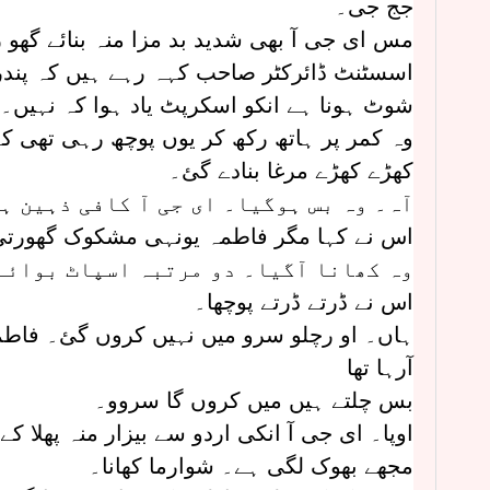
جج جی۔
مس ای جی آ بھی شدید بد مزا منہ بنائے گھو 
اسسٹنٹ ڈائرکٹر صاحب کہہ رہے ہیں کہ پندر
شوٹ ہونا ہے انکو اسکرپٹ یاد ہوا کہ نہیں۔
وہ کمر پر ہاتھ رکھ کر یوں پوچھ رہی تھی کہ
کھڑے کھڑے مرغا بنادے گئ۔
آہ۔ وہ بس ہوگیا۔ ای جی آ کافی ذہین ہ
اس نے کہا مگر فاطمہ یونہی مشکوک گھورت
وہ کھانا آگیا۔ دو مرتبہ اسپاٹ بوائے
اس نے ڈرتے ڈرتے پوچھا۔
ہاں۔ او رچلو سرو میں نہیں کروں گئ۔ فاطمہ 
آرہا تھا
بس چلتے ہیں میں کروں گا سروو۔
اوپا۔ ای جی آ انکی اردو سے بیزار منہ پھلا کے
مجھے بھوک لگی ہے۔ شوارما کھانا۔