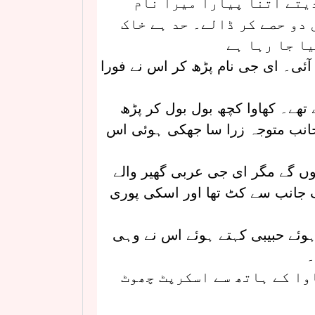
یتے اتنا پیارا میرا نام
 دو حصے کر ڈالے۔ حد ہے خاک
ا جا رہا ہے
آئی۔ ای جی نام پڑھ کر اس نے فورا
 تھے۔ کھاوا کچھ بول بول کر پڑھ
جانب متوجہ زرا سا جھکی ہوئی اس
 گے مگر ای جی عربی گھیر والے
 جانب سے کٹ تھا اور اسکی پوری
 ہوئے حبیبی کہتے ہوئے اس نے وہی
۔
وا کے ہاتھ سے اسکرپٹ چھوٹ