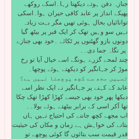
جنازہ دفن ہوتے دیکھتا رہا۔اسکے روکھے
پھیکے انداز پر عابد کافی حیران ہوا۔اسکی
توانائیاں بحال ہوئی تھیں مگر بہت زیادہ
نہیں سو وہیں تھک کر ایک قبر پر بیٹھ گیا
دونوں بازو گھٹنوں پر ٹکائے ۔خود بھی جنازے
پر نگاہ جما دی۔۔
چند لمحے گزرے ہونگے اسے خیال آیا تو رخ
موڑ کر جہانگیر کو دیکھتے ہوئے پوچھا۔
تمہیں مجھ سے کچھ پوچھنا نہیں ہے؟
عابد کے کہنے پر جہانگیر نے ایک نظر اسے
دیکھا پھر خود بھی جیسے کھڑا کھڑا تھک چکا
تھا آکر اسی کے برابر بیٹھتے ہوئے بولا۔۔
اب مجھے کچھ جاننے کی احتیاج نہیں ہاں
بتانے کی خواہش ہے زمان و مکاں کی حیثیت
قدر قیمت سب بتائوں گا کوئی پوچھے تو