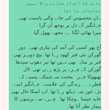
عابد کا انداز جتانے والا نہیں
تھاسادہ سا تھا ۔
ہاں محسوس کی جانے والی یاسیت تھی۔
جہانگیر کے دل پر بوجھ آن گرا۔
میرا بھائی لگتا ہے مجھے بھول گیا۔۔
۔۔۔۔۔۔۔۔۔۔۔۔۔۔۔۔۔
آج پھر کسی کی آمد کی تیاری تھی۔ دور
گورکن نئی قبر کھود رہا تھا۔بیچ دوپہر تھی
قبر پر سایہ بھی نہیں تھا تیز دھوپ سیدھا
گورکن کے چہرے پر پڑھ رہی تھی۔لال
بھبھوکا چہرہ محنت سےچمکتے پسینے کے
قطرے۔۔۔زندگی کی علامت۔ جہانگیر اسے
بڑے غور سے دیکھ رہا تھا۔اب اسکا حال بھی
عابد جیسا ہوچکا تھا۔ چہرے سے برسوں کا
بیمار نظر آتا تھا۔