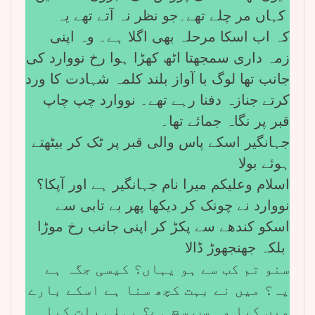
کہاں مر چلے تھے۔جو نظر نہ آتے تھے یہ
کہ اب اسکا مرحلہ بھی اگلا ہے۔ وہ اپنی
زمہ داری سمجھتا اٹھ کھڑا ہوا رخ نووارد کی
جانب تھا لوگ با آواز بلند کلمہ شہادت کا ورد
کرتے جنازہ دفنا رہے تھے۔ نووارد چپ چاپ
قبر پر نگاہ جمائے تھا۔
جہانگیر اسکے پاس والی قبر پر ٹک کر بیٹھتے
ہوئے بولا
اسلام وعلیکم میرا نام جہانگیر ہے اور آپکا؟
نووارد نے چونک کر دیکھا پھر بے تابی سے
اسکو کندھے سے پکڑ کر اپنی جانب رخ موڑا
بلکہ جھنجھوڑ ڈالا
سنو تم کب سے ہو یہاں؟ کیسی جگہ ہے
یہ؟ میں نے بہت کچھ سنا ہے اسکے بارے
میں کیا وہ سب سچ ہے؟ پہلی رات کیا