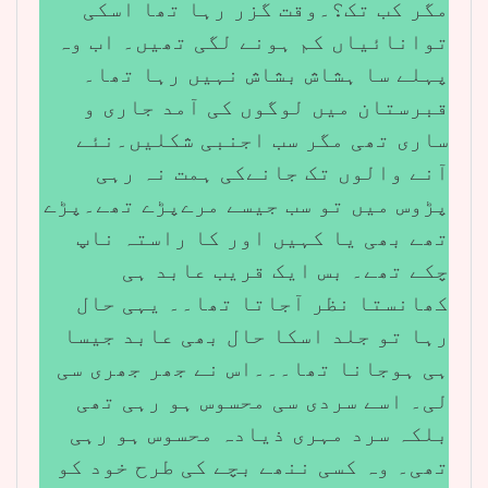
مگر کب تک؟۔وقت گزر رہا تھا اسکی
توانائیاں کم ہونے لگی تھیں۔ اب وہ
پہلے سا ہشاش بشاش نہیں رہا تھا۔
قبرستان میں لوگوں کی آمد جاری و
ساری تھی مگر سب اجنبی شکلیں۔نئے
آنے والوں تک جانےکی ہمت نہ رہی
پڑوس میں تو سب جیسے مرےپڑے تھے۔پڑے
تھے بھی یا کہیں اور کا راستہ ناپ
چکے تھے۔ بس ایک قریب عابد ہی
کھانستا نظر آجاتا تھا۔۔ یہی حال
رہا تو جلد اسکا حال بھی عابد جیسا
ہی ہوجانا تھا۔۔۔اس نے جھر جھری سی
لی۔ اسے سردی سی محسوس ہو رہی تھی
بلکہ سرد مہری ذیادہ محسوس ہو رہی
تھی۔ وہ کسی ننھے بچے کی طرح خود کو