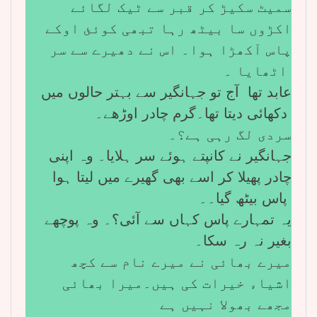
سمیٹ سکیڑ کر قبر سے ٹیک لگائے
اکڑوں سا بیٹھ رہا تبھی کوئئ اوکے
پاس آکھڑا ہوا۔ اس نے دھیرے سے سر
اٹھایا ۔
عابد تھا آج تو جہانگیر سے بہتر حالوں میں
دکھائی دیتا تھا۔گرم چادر اوڑھے۔
سردی لگ رہی ہے؟۔
جہانگیر نے کانپتے ہوئے سر ہلایا۔ وہ اپنی
چادر پھیلا کر اسے بھی گھیرے میں لیتا ہوا
پاس بیٹھ گیا۔۔
یہ تمہارے پاس کہاں سے آئی؟۔ وہ پوچھے
بغیر نہ رہ سکا۔
میرے بھائی نے میرے نام سے کچھ
اشیاء خیرات کی ہیں۔میرا بھائی
مجھے بھولا نہیں ہے