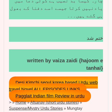
چارہ کیسا بد نصیب ہے کوئی دعا میں
یادنہیں کرتا جیسے اسے دفنا کے بھول
ہی گئے ہیں۔۔۔
ختم شد
written by vaiza zaidi {hajoom e
tanhai}
Desi Kimchi seoul korea based Urdu web
travel Novel ALL EPISODES LINKS
Pagglait Indian film Review in urdu
>
»
Home
»
Afsanay (short urdu stories)
»
Suspense/Mystry Urdu Stories
»
Mungtay