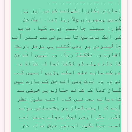
۔۔۔۔۔۔۔۔۔۔۔۔۔۔۔۔۔۔۔۔۔
زمان و مکاں انکیلئے کوئی اور ہی
گھمن پھیریاں چلا رہا تھا۔ ایک دن
گزرا مہینہ چالیسواں ہو گیا۔ عابد
کی ایک بات سچ ثابت ہوئی سب نہیں آئے
چالیسویں پر بھی کتنے ہی عزیز دوست
اقارب وہ تلاشتا رہا۔ وہ نہیں آئے جن
کا دکھ دیکھ کر لگتا تھا کہ شائد وہ
غم کے مارے جلد اسکے پڑوس آبسیں گے۔
تو وہ وہ لوگ بھی آئے جن کے بارے میں
گمان تھا کہ شائد جنازے پر خوشی سے
شادیانے بجائیں گے۔ اتنے ملول نظر
آئے کہ اپنے گمان پر پشیمانی ہونے
لگی۔ مگر ابھی لوگ بھولے نہیں تھے
اسے۔ جہانگیر اب بھی خوش تازہ دم