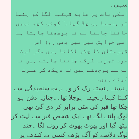
سہی۔
اسکی بات پر عابد قہقہہ لگا کر ہنسا
تو ہنستا ہی چلا گیا۔” کوئی کچھ نہیں
جاننا چاہتا ہے نہ پوچھنا چاہتا ہے
اسی خواہش میں میں بھی روز اس
قبرستان کا چکر لگاتا ہوں مگر لوگ
خود تجربہ کرکے جاننا چاہتے ہیں نہ
ہم سے پوچھتے ہیں نہ دیکھ کر عبرت
لیتے ہیں۔
ہنستے ہنستے رک کر وہ بہت سنجیدگی سے
کہتا کہتا رنجیدہ ہوچلا تھا۔۔جنازہ دفن ہو
چکا تھا قبر کی مٹی برابر کر دی گئ تھی
لوگ پلٹنے لگے تھے ایک شخص قبر سے لپٹ کر
بیٹھ گیا اور پھوٹ پھوٹ کر رونے لگا ۔چند
لوگ دلاسے کو آگے بڑھے کسی نے کندھے پر