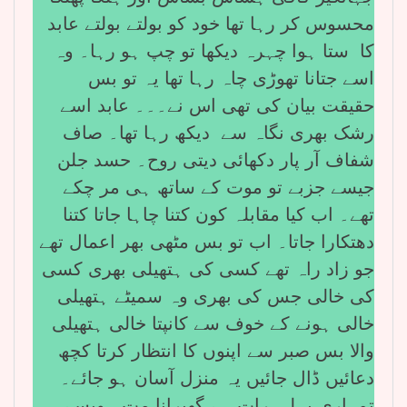
محسوس کر رہا تھا خود کو بولتے بولتے عابد
کا ستا ہوا چہرہ دیکھا تو چپ ہو رہا۔ وہ
اسے جتانا تھوڑی چاہ رہا تھا یہ تو بس
حقیقت بیان کی تھی اس نے۔۔۔ عابد اسے
رشک بھری نگاہ سے دیکھ رہا تھا۔ صاف
شفاف آر پار دکھائی دیتی روح۔ حسد جلن
جیسے جزبے تو موت کے ساتھ ہی مر چکے
تھے۔ اب کیا مقابلہ کون کتنا چاہا جاتا کتنا
دھتکارا جاتا۔ اب تو بس مٹھی بھر اعمال تھے
جو زاد راہ تھے کسی کی ہتھیلی بھری کسی
کی خالی جس کی بھری وہ سمیٹے ہتھیلی
خالی ہونے کے خوف سے کانپتا خالی ہتھیلی
والا بس صبر سے اپنوں کا انتظار کرتا کچھ
دعائیں ڈال جائیں یہ منزل آسان ہو جائے۔
تمہاری پہلی رات ہے گھبرانا مت ۔ویسے