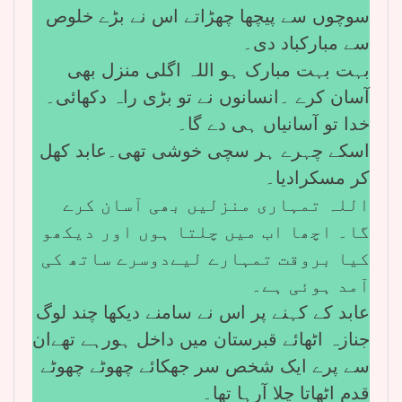
سوچوں سے پیچھا چھڑاتے اس نے بڑے خلوص
سے مبارکباد دی۔
بہت بہت مبارک ہو اللہ اگلی منزل بھی
آسان کرے ۔انسانوں نے تو بڑی راہ دکھائی۔
خدا تو آسانیاں ہی دے گا۔
اسکے چہرے ہر سچی خوشی تھی۔عابد کھل
کر مسکرادیا۔
اللہ تمہاری منزلیں بھی آسان کرے
گا۔ اچھا اب میں چلتا ہوں اور دیکھو
کیا بروقت تمہارے لیےدوسرے ساتھ کی
آمد ہوئی ہے۔
عابد کے کہنے پر اس نے سامنے دیکھا چند لوگ
جنازہ اٹھائے قبرستان میں داخل ہورہے تھےان
سے پرے ایک شخص سر جھکائے چھوٹے چھوٹے
قدم اٹھاتا چلا آرہا تھا۔