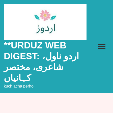
Skip
to
content
**URDUZ WEB
DIGEST: اردو ناول،
شاعری، مختصر
کہانیاں
kuch acha perho