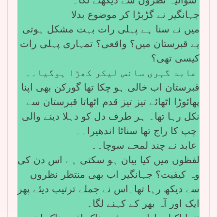
جہانگیر نے گڑبڑا کر موضوع بدلا
میں نے سنا ہے پہلی رات بہت مشکل ہوتی
یے قبرستان میں؟ واقعی؟ تمہاری پہلی رات
کیسی تھی؟
عابد گہری سانس لیکر کھڑا ہوگیا۔۔
قبرستان اب خالی ہو چکا تھا گورکن بھی اپنا
پھائوڑا اٹھائے تیز تیز قدم اٹھاتا قبرستان سے
نکل رہا تھا۔ ہر طرف دل کو دہلا دینے والی
چپ کا راج تھا سناٹا اندھیرا۔۔
عابد نے چند لمحے سوچا۔۔
لفظوں میں کیا بیان ہو سکتی ہے اس دن کی
وہ کیفیت؟ جہانگیر اب بھی منتظر نظروں
سے دیکھ رہا تھا۔اس نے جملے ترتیب دیئے پھر
ایک اور آہ بھر کے کہنے لگا۔