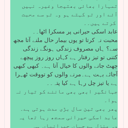
تمہارا بھائی بھتیجا وغیرہ نہیں
آئے اور تم کہتے ہو وہ تم سے محبت
کرتے ہیں۔۔
عابد اسکی حیرانی پر مسکرا اٹھا۔۔
محبت نہ کرتا تو یوں بیمار حال ملنے آتا مجھ
سے؟ ہاں مصروف زندگی ہونگے زندگی
کتنی تو تیز رفتار ہے کہاں روز روز پیچھے
چھٹ جانے والوں کا خیال آتا ہے۔ کبھی کبھی
آجائے بہت ہے۔مرنے والوں کو تووقت ٹھہرا
ہے یا تیز چل رہا ہے کیا پتہ۔۔
جہانگیر ابھی بھی ماننے کو تیار نہ
ہوا۔
پھر بھی تین سال بڑی مدت ہوتی ہے۔
عابد اسکی حیرانی سمجھ رہا تھا یہ
وہ منزل ہے جہاں حیرانیاں ہی