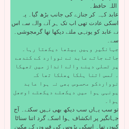
اللہ حافظ۔
عابد کہہ کر جنازے کی جانب بڑھ گیا۔ یہ
اسکی عادت تھی اب تک ہر آنے والے سے اس
نے عابد کو یونہی ملتے دیکھا تھا گرمجوشی۔
سے۔
جہانگیر وہیں بیٹھا دیکھتا رہا۔
جاتے جاتے عابد نے نووارد کے کندھے
پر تسلی دینے والے انداز میں تھپکا
۔ لمس اتنا ہلکا پھلکا تھا کہ
نوواردکو محسوس بھی نہ ہوا عابد
یونہی ہوا میں دیکھتے دیکھتے اوجھل
ہوا۔
تو سب یہاں سب دیکھ بھی نہیں سکتے۔ آج
جہانگیر پر انکشاف ہوا اسکے گرد اتنا سناٹا
کیوں تھا۔ اسکی پڑوس کی قبروں کے مکین