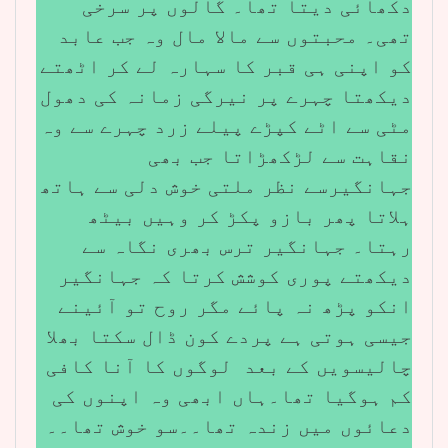
دکھائی دیتا تھا۔ گالوں پر سرخی
تھی۔ محبتوں سے مالا مال وہ جب عابد
کو اپنی ہی قبر کا سہارہ لے کر اٹھتے
دیکھتا چہرے پر نیرگی زمانہ کی دھول
مٹی سے اٹے کپڑے پیلے زرد چہرے سے وہ
نقاہت سے لڑکھڑاتا جب بھی
جہانگیرسے نظر ملتی خوش دلی سے ہاتھ
ہلاتا پھر بازو پکڑ کر وہیں بیٹھ
رہتا۔ جہانگیر ترس بھری نگاہ سے
دیکھتے پوری کوشش کرتا کہ جہانگیر
انکو پڑھ نہ پائے مگر روح تو آئینے
جیسی ہوتی ہے پردے کون ڈال سکتا بھلا
چالیسویں کے بعد لوگوں کا آنا کافی
کم ہوگیا تھا۔ہاں ابھی وہ اپنوں کی
دعائوں میں زندہ تھا۔۔سو خوش تھا۔۔