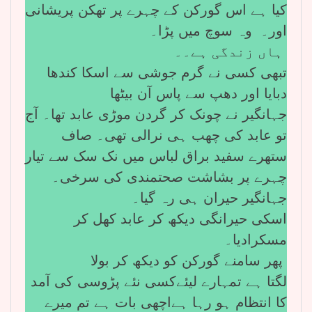
کیا ہے اس گورکن کے چہرے پر تھکن پریشانی
اور۔ وہ سوچ میں پڑا۔
ہاں زندگی ہے۔۔
تبھی کسی نے گرم جوشی سے اسکا کندھا
دبایا اور دھپ سے پاس آن بیٹھا
جہانگیر نے چونک کر گردن موڑی عابد تھا۔ آج
تو عابد کی چھب ہی نرالی تھی۔ صاف
ستھرے سفید براق لباس میں نک سک سے تیار
چہرے پر بشاشت صحتمندی کی سرخی۔
جہانگیر حیران ہی رہ گیا۔
اسکی حیرانگی دیکھ کر عابد کھل کر
مسکرادیا۔
پھر سامنے گورکن کو دیکھ کر بولا
لگتا ہے تمہارے لیئےکسی نئے پڑوسی کی آمد
کا انتظام ہو رہا ہےاچھی بات ہے تم میرے