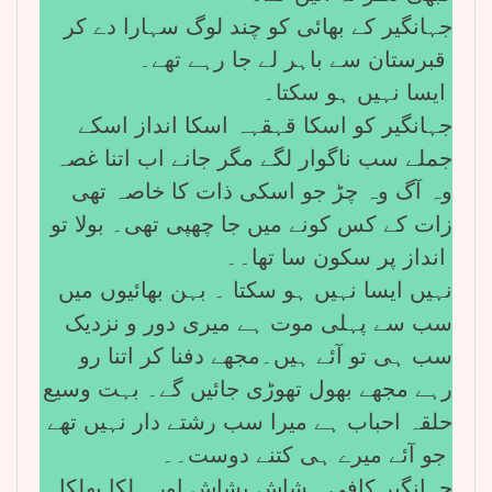
جہانگیر کے بھائی کو چند لوگ سہارا دے کر
قبرستان سے باہر لے جا رہے تھے۔
ایسا نہیں ہو سکتا۔
جہانگیر کو اسکا قہقہہ اسکا انداز اسکے
جملے سب ناگوار لگے مگر جانے اب اتنا غصہ
وہ آگ وہ چڑ جو اسکی ذات کا خاصہ تھی
زات کے کس کونے میں جا چھپی تھی۔ بولا تو
انداز پر سکون سا تھا۔۔
نہیں ایسا نہیں ہو سکتا ۔ بہن بھائیوں میں
سب سے پہلی موت ہے میری دور و نزدیک
سب ہی تو آئے ہیں۔مجھے دفنا کر اتنا رو
رہے مجھے بھول تھوڑی جائیں گے۔ بہت وسیع
حلقہ احباب ہے میرا سب رشتے دار نہیں تھے
جو آئے میرے ہی کتنے دوست۔۔
جہانگیر کافی ہشاش بشاش اور ہلکا پھلکا