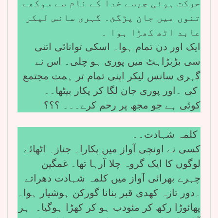
حرکت ہوئی جیسے خدا کے نام سے سوکھے
تنوں میں جان پڑگئ۔ گہری سانس لیکر
عابد اٹھ کھڑا ہوا ۔
ایک اور دن تمام ہوا۔ اسکی توانائی اتنی
سی بڑبڑاہٹ میں پوری ہو چلی۔ اس نے
گہری سانس لیکر اپنی تمام تر ہمت مجتمع
کی ۔اور پوری جان لگا کر پکار بیٹھا۔۔
کوئی ہے جو مجھ پر رحم کرے۔۔۔ ؟؟؟
کلمہ شہادت۔۔
کسی نے اونچی آواز میں پکارا۔ جنازہ اٹھائے
لوگوں کا ایک گروہ چلا آرہا تھا۔ غمگین
چہرے بھرائی آواز میں کلمہ شہادت دھراتے
۔دور تازہ کھدی قبر بنانا گورکن ہوشیار ہوا۔
پھائوڑا رکھ کر مئودب ہو کر کھڑا ہوگیا۔ ہر