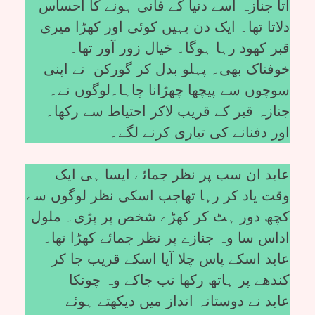
آتا جنازہ اسے دنیا کے فانی ہونے کا احساس
دلاتا تھا۔ ایک دن یہیں کوئی اور کھڑا میری
قبر کھود رہا ہوگا۔ خیال زور آور تھا۔
خوفناک بھی۔ پہلو بدل کر گورکن نے اپنی
سوچوں سے پیچھا چھڑانا چاہا۔لوگوں نے۔
جنازہ قبر کے قریب لاکر احتیاط سے رکھا۔
اور دفنانے کی تیاری کرنے لگے۔
عابد ان سب پر نظر جمائے ایسا ہی ایک
وقت یاد کر رہا تھاجب اسکی نظر لوگوں سے
کچھ دور ہٹ کر کھڑے شخص پر پڑی۔ ملول
اداس سا وہ جنازے پر نظر جمائے کھڑا تھا۔
عابد اسکے پاس چلا آیا اسکے قریب جا کر
کندھے پر ہاتھ رکھا تب جاکے وہ چونکا
عابد نے دوستانہ انداز میں دیکھتے ہوئے