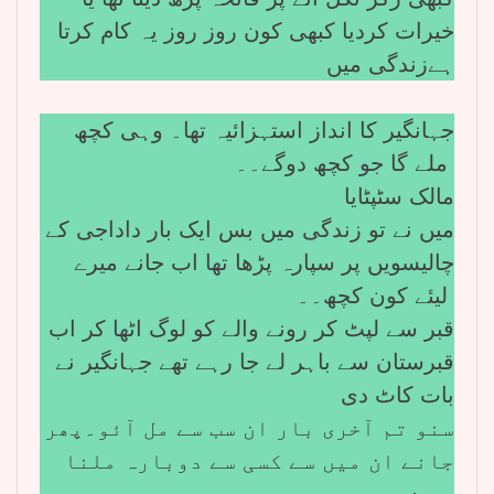
خیرات کردیا کبھی کون روز روز یہ کام کرتا
ہےزندگی میں
جہانگیر کا انداز استہزائیہ تھا۔ وہی کچھ
ملے گا جو کچھ دوگے۔۔
مالک سٹپٹایا
میں نے تو زندگی میں بس ایک بار داداجی کے
چالیسویں پر سپارہ پڑھا تھا اب جانے میرے
لیئے کون کچھ۔۔
قبر سے لپٹ کر رونے والے کو لوگ اٹھا کر اب
قبرستان سے باہر لے جا رہے تھے جہانگیر نے
بات کاٹ دی
سنو تم آخری بار ان سب سے مل آئو۔پھر
جانے ان میں سے کسی سے دوبارہ ملنا
ہو نہ ہو