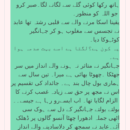
ہاتھ رکھا کوئی گلے سے لگانے لگا۔صبر کرو
جو اللہ کو منظور۔
یقینا اسکا مرنے والے سے قلبی رشتہ تھا عابد
نے تجسس سے مغلوب ہو کر جہانگیر
کوٹہوکا دیا۔
یہ کون ہے؟لگتا ہے اسے بہت صدمہ ہوا
ہے۔
جہانگیر نے متاثر نہ ہونے والے انداز میں سر
جھٹکا ۔چھوٹا بھائی ہے میرا۔ تین سال سے
ہماری بول چال بند ہے۔ جائداد کی تقسیم پر
اس نے مجھ پر حق سے زیادہ غصب کرنے کا
الزام لگایا تھا۔ اب ایسےرو رہا ہے جیسے۔۔
بولتے بولتے جہانگیر کے دل سے ہوک سی
اٹھی جملہ ادھورا چھٹا آنسو گالوں پر ڈھلک
آئے۔عابد نے سمجھ کر دلاسادینے والے انداز