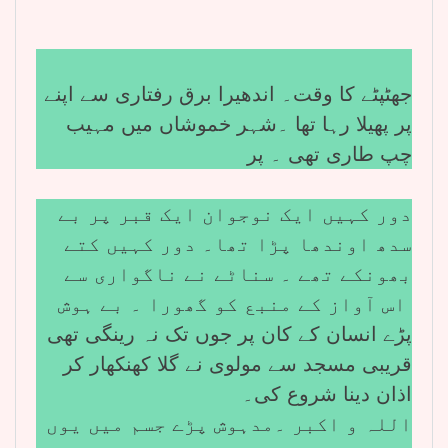
جھٹپٹے کا وقت۔ اندھیرا برق رفتاری سے اپنے
پر پھیلا رہا تھا ۔شہر خموشاں میں مہیب
چپ طاری تھی ۔ پر
دور کہیں ایک نوجوان ایک قبر پر بے
سدھ اوندھا پڑا تھا۔ دور کہیں کتے
بھونکے تھے ۔ سناٹے نے ناگواری سے
اس آواز کے منبع کو گھورا ۔ بے ہوش
پڑے انسان کے کان پر جوں تک نہ رینگی تھی
قریبی مسجد سے مولوی نے گلا کھنکھار کر
اذان دینا شروع کی۔
اللہ و اکبر ۔مدہوش پڑے جسم میں یوں