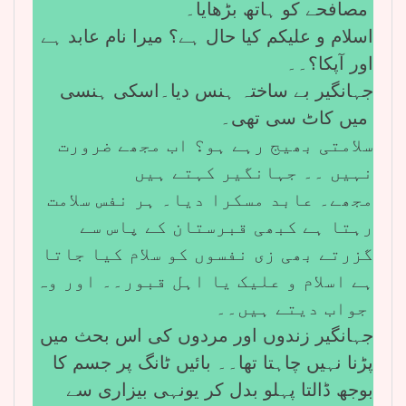
مصافحے کو ہاتھ بڑھایا۔
اسلام و علیکم کیا حال ہے؟ میرا نام عابد ہے
اور آپکا؟۔۔
جہانگیر بے ساختہ ہنس دیا۔اسکی ہنسی
میں کاٹ سی تھی۔
سلامتی بھیج رہے ہو؟ اب مجھے ضرورت
نہیں ۔۔ جہانگیر کہتے ہیں
مجھے۔ عابد مسکرا دیا۔ ہر نفس سلامت
رہتا ہے کبھی قبرستان کے پاس سے
گزرتے بھی زی نفسوں کو سلام کیا جاتا
ہے اسلام و علیک یا اہل قبور۔۔ اور وہ
جواب دیتے ہیں۔۔
جہانگیر زندوں اور مردوں کی اس بحث میں
پڑنا نہیں چاہتا تھا۔۔ بائیں ٹانگ پر جسم کا
بوجھ ڈالتا پہلو بدل کر یونہی بیزاری سے