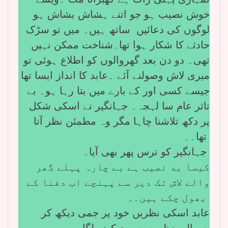
خوش نصیب ہو جو اتنے ہشاش بشاش ہو
لوگوں کی دعائیں ساتھ ہیں۔ میں تو سڑک
حادثے کا شکار ہوا تھا۔شناخت ممکن نہیں
تھی۔ دو دن بعد گھروالوں کو اطلاع ہوئی تو
میری لاش وصولنے آئے ۔عابد کا انداز ایسا تھا
جیسے کسی اور کے بارے میں بتا رہا ہو۔ بے
تاثر عام سا لہجہ۔ جہانگیر نے اسکی شکل
پر دکھ تلاشنا چاہا مگر وہ مطمئن نظر آتا
تھا۔۔
جہانگیر کو ترس پھر بھی آیا۔
کیسا بد نصیب ہے بے چارہ پہلے گھر
والے لاش تک دیر سے پہنچے اب دفنا کے
بھول چکے ہیں۔۔
عابد اسکی نظریں خود پر جمی دیکھ کر
سوالیہ نظروں سے دیکھنے لگا۔