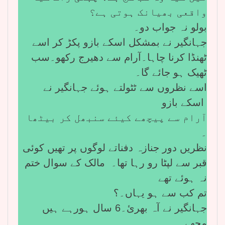
واقعی بھیانک ہوتی ہے؟
بولو نہ جواب دو۔
جہانگیر نے بمشکل اسکے بازو پکڑ کر اسے
ٹھنڈا کرنا چاہا۔آرام سے دھیرج رکھو۔سب
ٹھیک ہو جائے گا۔
اسے نظروں سے ٹٹولتے ہوئے جہانگیر نے
اسکے بازو
آرام سے پیچھے کیئے سنبھل کر بیٹھا
۔
نظریں دور جنازہ دفناتے لوگوں پر تھیں کوئی
قبر سے لپٹا رو رہا تھا۔ مالک کے سوال ختم
نہ ہوئے تھے
تم کب سے ہو یہاں۔؟
جہانگیر نے آہ بھرئ۔6 سال ہورہے ہیں
مجھے