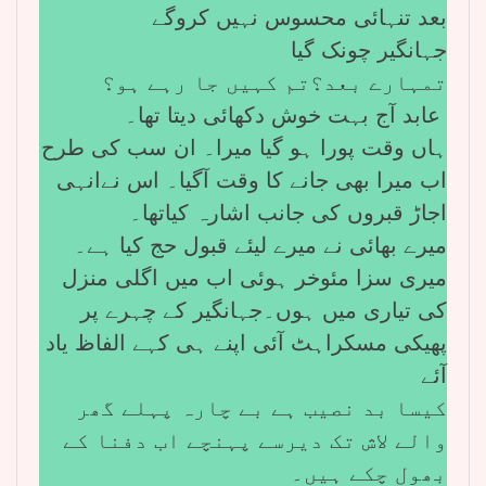
بعد تنہائی محسوس نہیں کروگے
جہانگیر چونک گیا
تمہارے بعد؟تم کہیں جا رہے ہو؟
عابد آج بہت خوش دکھائی دیتا تھا۔
ہاں وقت پورا ہو گیا میرا۔ ان سب کی طرح
اب میرا بھی جانے کا وقت آگیا۔ اس نےانہی
اجاڑ قبروں کی جانب اشارہ کیاتھا۔
میرے بھائی نے میرے لیئے قبول حج کیا ہے۔
میری سزا مئوخر ہوئی اب میں اگلی منزل
کی تیاری میں ہوں۔جہانگیر کے چہرے پر
پھیکی مسکراہٹ آئی اپنے ہی کہے الفاظ یاد
آئے
کیسا بد نصیب ہے بے چارہ پہلے گھر
والے لاش تک دیرسے پہنچے اب دفنا کے
بھول چکے ہیں۔