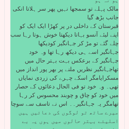
مالک پہلے تو سمجھا نہیں پھر سر ہلاتا انکی
جانب بڑھ گیا
قبرستان کے داخلی در پر کھڑا ایک ایک کو
اپنے لیئے آنسو بہاتا دیکھتا خوش ہوتا رہا سب
چلے گئے تو مڑ کر جہانگیر کودیکھا
جہانگیر اسے ہی دیکھ رہا تھا وہ خود
جہانگیر کے برعکس بہت بہتر حال میں
تھاجہانگیر نظریں ملنے پر بھر پور انداز میں
مسکرایامگر اسکے چہرے کی زردی نمایاں
تھی۔ وہ خود تو فی الحال دعائوں کے حصار
میں خود کو چاق و چوبند محسوس کر رہا
تھامگر یہ جہانگیر۔۔ اس نے تاسف سے سوچا
میرے ساتھ تو لوگوں کی دعائیں ہیں
اسلیئے بہتر حالوں میں ہوں یہ بے