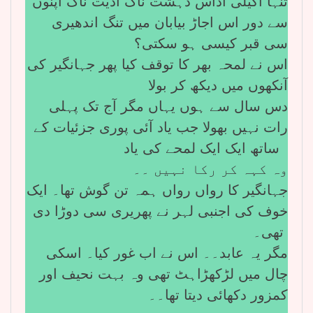
تنہا اکیلی اداس دہشت ناک اذیت ناک اپنوں
سے دور اس اجاڑ بیابان میں تنگ اندھیری
سی قبر کیسی ہو سکتی؟
اس نے لمحہ بھر کا توقف کیا پھر جہانگیر کی
آنکھوں میں دیکھ کر بولا
دس سال سے ہوں یہاں مگر آج تک پہلی
رات نہیں بھولا جب یاد آئی پوری جزئیات کے
ساتھ ایک ایک لمحے کی یاد
وہ کہہ کر رکا نہیں ۔۔
جہانگیر کا رواں رواں ہمہ تن گوش تھا۔ ایک
خوف کی اجنبی لہر نے پھریری سی دوڑا دی
تھی۔
مگر یہ عابد۔۔ اس نے اب غور کیا۔ اسکی
چال میں لڑکھڑاہٹ تھی وہ بہت نحیف اور
کمزور دکھائی دیتا تھا۔۔