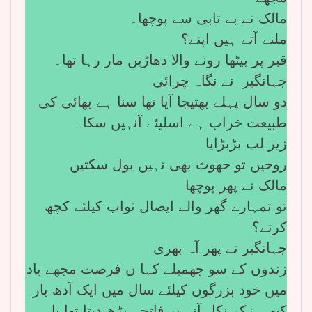
مالک نے بے تابی سے پوچھا۔
ملنے آتے ہیں اپنے؟
قبر پر بیٹھا رونے والا دھاڑیں مار رہا تھا۔
جہانگیر نے نگاہ چرائی
دو سال پہلے بھتیجا آیا تھا سنا ہے بھائی کی
طبیعت خراب ہے اسلیئے آنہیں سکا۔
زیر لب بڑبڑایا
روحیں تو جھوٹ بھی نہیں بول سکتیں
مالک نے پھر پوچھا
تو تمہارے گھر والے ایصال ثواب کیلئے کچھ
کرتے؟
جہانگیر نے پھر آہ بھری
زندوں کے سو جھمیلے کہا ں فرصت مجھے یاد
میں خود بزرگوں کیلئے سال میں ایک آدھ بار
کبھی زکر نکل آنے پر فاتحہ پڑھ دیتا تھا یا