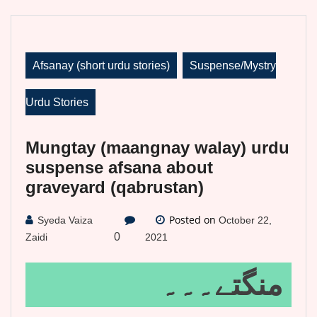
Afsanay (short urdu stories)
Suspense/Mystry
Urdu Stories
Mungtay (maangnay walay) urdu
suspense afsana about
graveyard (qabrustan)
Posted on
Syeda Vaiza
October 22,
0
Zaidi
2021
منگتے۔۔۔