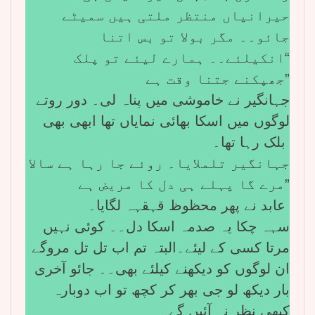
حیرانیاں منتظر ملتی ہیں سمیٹے
جائو۔۔ مگر بولا تو بس اتنا
“انکیلئے۔۔ ہمارے لیئے تو پلک
جھپکنے جتنا وقت ہے”
جہانگیر نے خاموشی میں پناہ لی۔ دور روتے
لوگوں میں اسکا بھائی نمایاں تھا ابھی بھی
بلک رہا تھا۔
جہانگیر تلملایا۔ روئے جا رہا ہے سالا
مرے گا پہلے ہی دل کا مریض ہے”
عابد نے پھر محظوظ قہقہہ لگایا۔
سہہ چکا یہ صدمہ اسکا دل۔۔ کوئی نہیں
مرتا کسی کے لیئے۔البتہ تم اب تل تل مروگے
ان لوگوں کو دیکھنے کیلئے بھی۔۔ جائو آخری
بار دیکھ لو جی بھر کر کچھ تو اب دوبارہ
کبھی نظر نہ آئیں گے۔