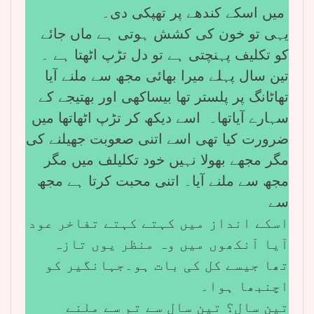
میں اسکے کندھے پر تھپکی دی۔
یہی تو خون کی کشش ہوتی ہے ماں جائے
کو تکلیف پہنچتی ہے تو دل تڑپ اٹھتا ہے ۔
تین سال پہلے میرا بھائی مجھ سے ملنے آیا
تھاٹانگ پر پلستر تھا بیساکھی اور بھتیجے کے
سہارے آیاتھا۔ اسے دیکھ کر تڑپ اٹھاتھا میں
ضرورت کیا تھی اسے اتنی صعوبت جھیلنے کی
مگر مجھے بھولا نہیں خود تکلیلف میں مگر
مجھ سے ملنے آیا۔ اتنی محبت کرتا ہے مجھ
سے
اسکے انداز میں کہتے کہتے تفاخر عود
آیا آنکھوں میں وہ منظر یوں تازہ
تھا جیسے کل کی بات ہو۔جہانگیر کو
اچنبھا ہوا۔
تین سال؟ تین سال سے تم سے ملنے