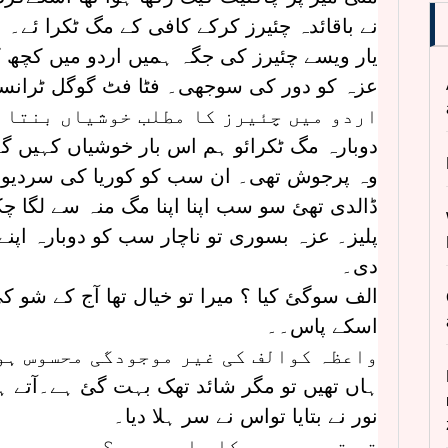
نے باقائدہ چئیرز کرکے کافی کے مگ ٹکرا ئے۔
یار ویسے چئیرز کی جگہ ہمیں اردو میں کچھ ک
عزہ کو دور کی سوجھی۔ فٹا فٹ گوگل ٹرانسلی
اردو میں چئیرز کا مطلب خوشیاں بنتا 
دوبارہ مگ ٹکرائو ہم اس بار خوشیاں کہیں گ
وہ پرجوش تھی۔ ان سب کو کوریا کی سردیوں 
ڈالدی تھئ سو سب اپنا اپنا مگ منہ سے لگا چ
پلیز۔ عزہ بسوری تو ناچار سب کو دوبارہ اپنے 
دی۔
الف سوگئ کیا ؟ میرا تو خیال تھا آج کے شو کی
اسکے پاس۔۔
واعظہ کوالف کی غیر موجودگی محسوس ہو
ہاں تھیں تو مگر شائد تھک بہت گئ ہے۔آتے
نور نے بتایا تواس نے سر ہلا دیا۔
تو تم پرسوں پکا جا رہی ہو؟