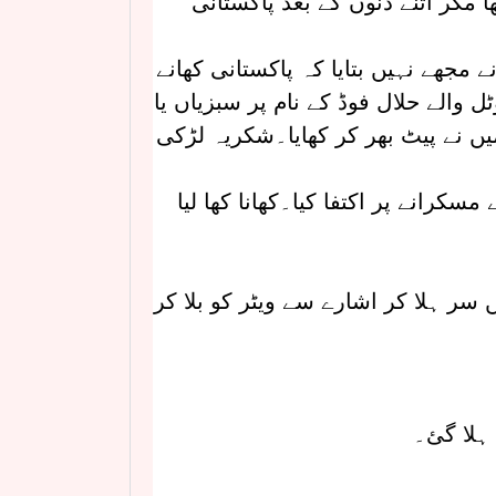
 مگر اتنے دنوں کے بعد پاکستانی
 مجھے نہیں بتایا کہ پاکستانی کھانے
 والے حلال فوڈ کے نام پر سبزیاں یا
میں نے پیٹ بھر کر کھایا۔شکریہ لڑکی
کرانے پر اکتفا کیا۔کھانا کھا لیا
 سر ہلا کر اشارے سے ویٹر کو بلا کر
ہلا گئ۔