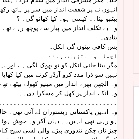
حلیہ مگر مشرقی انداز میں سلام کرکے ہلکا سا
انہوں نے پر شفقت انداز میں سر پر ہاتھ رکھا
بیٹھو بیٹا۔۔ کیسی ہو۔ کیا کھائو گی۔ ؟
وہ بے تکلف انداز میں پیار سے پوچھ رہے تھے 
بتادی۔
بس کافی پیئوں گی انکل۔
اچھا۔ وہ متزبزب ہوئے
مگر بیٹا جانی انکل کو تو بھوک لگی ہے اور یہ
نہیں سو ذرا مدد کرو آرڈر کرنے میں کیا کھایا
وہ الجھن بھرے انداز میں مینیو کھولے بیٹھے تھے
وہ انکے انداز پر کھل کر مسکرا دی۔۔
۔۔۔۔۔۔۔۔۔۔۔۔۔۔۔۔۔۔۔۔۔۔۔۔۔۔۔۔۔۔۔۔
وہ انہیں پاکستانی ریستوران لے آئی تھی۔ خال
ہو رہی تھی انہیں۔۔ یہاں آکر وہ خوش ہوئے۔ 
چیز نان چکن تندوری پیڑے والی لسی سیخ کباب