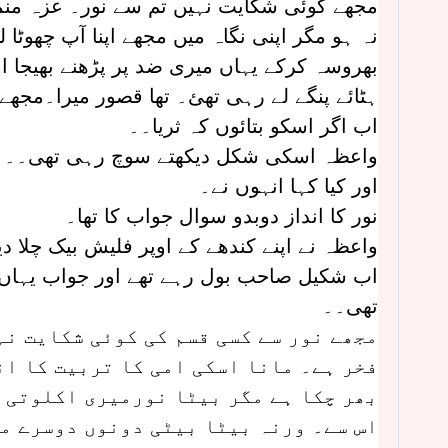
مجھے کوئی شکایت نہیں تم سے نور۔ عزہ منم
نہ ہو مگر اپنی نگاہ میں مجھے اپنا آپ چھوٹا
بھروسہ کرکے یہاں میری ضد پر پڑھنے بھیجا او
ہٹائے پنگے لے رہی تھئ۔ تھا قصور میرا۔مجھے
اب اگر اسکو بتائوں کہ ثریا۔۔
واعظہ اسکی شکل دیکھتے سوچ رہی تھی۔۔
اور کیا کہا انہوں نے۔
نور کا انداز دوبدو سوال جواب کا تھا۔
واعظہ نے اپنے کندھے کے اوپر فلیش بیک چلا دی
اب شکیل صاحب بول رہے تھے اور جواب یہاں
تھی۔۔
مجھے نور سے کسی قسم کی کوئی شکایت نہ
فخر ہے۔ مانا اسکی امی کا تربیت کا ان
بھر چکا ہے مگر بیٹا نورمیری اکلوتی 
اس سے۔ ورنہ بیٹا بیٹی دونوں دوسرے مل