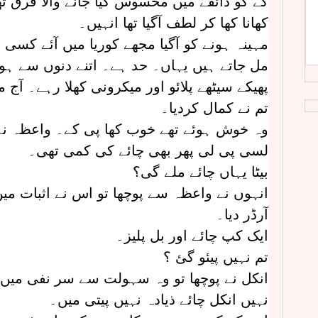
کے گو ذائقے میں محسوس کیا جانے والا فرق تھا
کھانا کھا کر لطف آگیا تھا انہیں۔
مہینہ ہونے کو آگیا مجھے کوریا میں آئے کسی نے
مل جاتے ہیں یہاں۔ حد ہے۔ اتنے دنوں سے ہوٹل
پھیکے سیٹھے پلائو اور میکرونی کھلا رہے۔ آج 
تم نے کمال کردیا۔
وہ خوش ہوئے تھے خوب کھا پی کے۔ واعظہ نے مس
لسی پی لی پھر بھی چائے کی کمی تھی۔
بیٹا یہاں چائے ملے گی؟
انہوں نے واعظہ سے پوچھا تو اس نے اثبات میں
آرڈر دیا۔
ایک کپ چائے اور بل پلیز۔
تم نہیں پیئو گئ ؟
انکل نے پوچھا تو وہ سہولت سے سر نفی میں 
نہیں انکل چائے ذیادہ نہیں پیتی میں۔