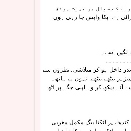
 اسکے سوال پر حیرت ہوئئ
کرائی ہے۔پکا واپس جا رہی ہوں
ے لگیں اسے۔
۔۔۔۔۔۔۔
اندر داخل ہو کر متلاشی۔نظروں سے
 پر بیٹھے بیٹھے انہوں نے ہاتھ۔
آتے دیکھ کر وہ اپنی جگہ پر اٹھ
کندھے پر لٹکتا بیگ مکمل مغربی