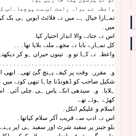
واعظہ نے براہ راست اس سے پوچھا۔اس کو
تمہارا خیال ہے میں نے فلائٹ ایویں ہی بک 
میں۔
اس نے جتانے والا انداز اختیار کیا۔
کل تمہارے بابا نے مجھے ملنے بلایا تھا۔۔۔
واعظہ نے کہا تو وہ تینوں حیران ہو کر دیکھن
۔۔۔۔۔۔۔۔۔۔۔۔۔۔۔۔۔۔۔۔۔۔۔۔۔۔۔۔۔۔۔۔
وہ مقررہ وقت پر کیفے پہنچ گئ تھی۔ ابھی 
شکیل صاحب کو ڈھونڈنا چاہا تبھی کونے میں میز
ہلایا۔ وہ سیدھی انکے پاس ہی۔چلی آئی۔ اسے 
کھڑے ہوئے تھے
اسلام و علیکم انکل۔
اس نے ادب سے قریب آکر سلام کیاتھا۔
بلو جینز پر سفید شرٹ اور سفید ہی اپر پہنے 