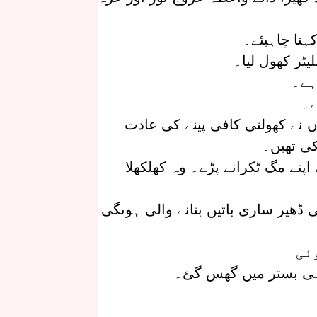
ہنا چاہیئے۔
ٹر کھول لیا۔
ہے۔
ے۔
نے کھولتی کافی پینے کی عادت
کی تھیں۔
اپنے مگ ٹکرانے پڑے۔ وہ کھلکھلا
 ڈھیر ساری باتیں بتانے والی ہوںگی
ئی
 ہی بستر میں گھس گئ۔