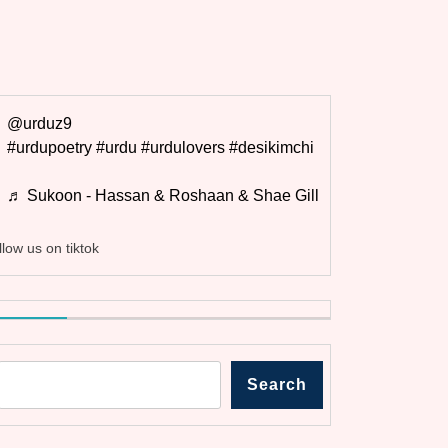
@urduz9
#urdupoetry
#urdu
#urdulovers
#desikimchi
♬ Sukoon - Hassan & Roshaan & Shae Gill
llow us on tiktok
Search