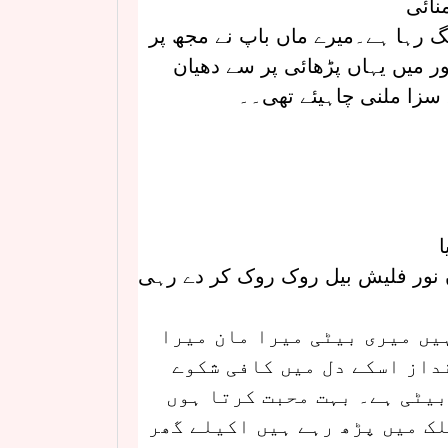
نائی
 لگ رہا ہے۔میرے ماں باپ نے مجھ پر
ر میں یہاں پڑھائی پر سے دھیان
 سزا ملنی چاہیئے تھی۔۔
ا
 نور فلیش بیل روک روک کر دے رہی
یں میری بیٹی میرا مان میرا
داز اسکے دل میں کافی شکوے
بیٹی ہے۔ بہت محبت کرتا ہوں
ک میں پڑھ رہے ہیں اکیلے گھر