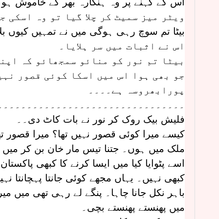
اس کے کہنے پر وہ ہنکارہ بھر کے خاموش ہو
ویٹر میز سمیٹ کر چلا گیا تو وہ اسکی 
بیٹا تم سوچ رہی ہوگی میں نے تمہیں کیوں بلا
اس نے اثبات میں سر ہلایا۔
بیٹا تم نور کو منائو سمجھائو کہ اپن
جو بھی ہوا اس میں اسکا کوئی قصور نہی
پورابھروسہ ہے۔۔۔۔
۔۔۔۔۔۔۔۔۔۔۔۔۔۔۔۔۔۔۔۔۔۔۔۔۔۔۔۔۔۔۔۔
فلیش بیک روک کر نور نے بات کاٹ دی۔۔
کیسے میرا کوئی قصور نہیں تھا؟ میرا قصور ت
ملک میں ہوں۔ جتنا تیس مار خان بن کر میں ن
اسے پٹوایا کیا میں ایسا کرنے کا کبھی پاکست
کبھی نہیں۔ یہاں مجھے کوئی جانتا پہچانتا نہ
باہر نکل جانا چاہا۔ پنگے لے رہی تھی میں 
میں پھنستے پھنستے بچی۔