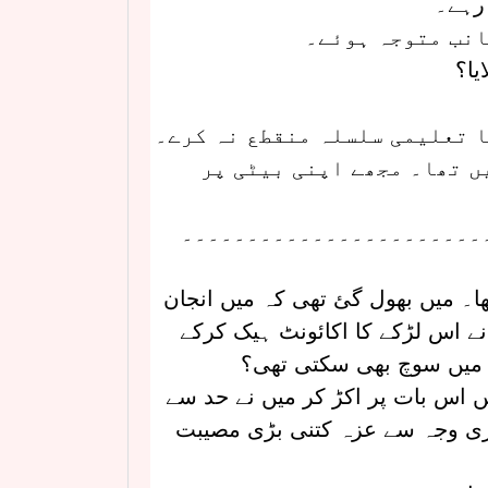
 رہے۔
جانب متوجہ ہوئے۔
یا؟
ا تعلیمی سلسلہ منقطع نہ کرے۔
ں تھا۔ مجھے اپنی بیٹی پر
۔۔۔۔۔۔۔۔۔۔۔۔۔۔۔۔۔۔۔۔۔۔۔
ھا۔ میں بھول گئ تھی کہ میں انجان
ے اس لڑکے کا اکائونٹ ہیک کرکے
ان میں سوچ بھی سکتی تھی؟
یں اس بات پر اکڑ کر میں نے حد سے
میری وجہ سے عزہ کتنی بڑی مصیبت