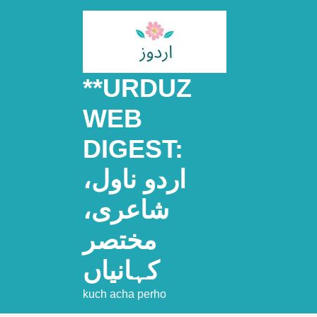
Skip
to
content
**URDUZ
WEB
DIGEST:
اردو ناول،
شاعری،
مختصر
کہانیاں
kuch acha perho