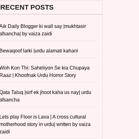
RECENT POSTS
Aik Daily Blogger ki wall say |mukhtasir
afsancha| by vaiza zaidi
Bewaqoof larki |urdu alamati kahani
Woh Kon Thi: Saheliyon Se kia Chupaya
Raaz | Khoofnak Urdu Horror Story
Qata Taluq |sirf ek jhoot kaha us nay| urdu
afsancha
Lets play Floor is Lava | A cross cultural
motherhood story in urdu| written by vaiza
zaidi