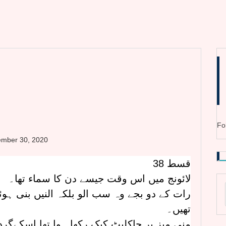
Fo
mber 30, 2020
قسط 38
لائونج میں اس وقت جیسے دن کا سماء تھا۔
رات کے دو بجے وہ سب الو بلکہ النیں بنی ہو
تھیں۔
منی میز پر چاکلیٹ کیک رکھا ہوا تھا اسکےگرد