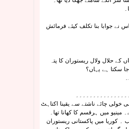
 سر انکے سامنے جھکا دیا تھا۔
۔
اس نے جوابا بنا تکلف کیئے فرمائش
اں کے حلال ولال ریستوران کا پتہ
 جا سکتا ہے یہاں؟
۔
۔۔۔۔۔۔۔۔۔۔۔۔۔۔۔
ی خولی چائے ناشتے سے یقینا اکتاہٹ
مینیو میں ہرقسم کا کھانا تھا۔
 ۔ کوریا میں پاکستانی ریستوران