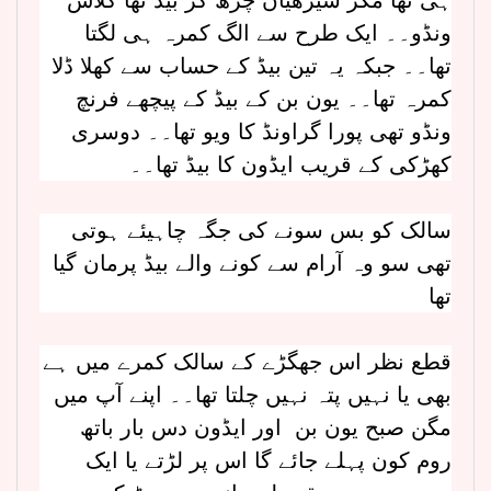
ہی تھا مگر سیڑھیاں چڑھ کر بیڈ تھا گلاس
ونڈو۔۔ ایک طرح سے الگ کمرہ ہی لگتا
تھا۔۔ جبکہ یہ تین بیڈ کے حساب سے کھلا ڈلا
کمرہ تھا۔۔ یون بن کے بیڈ کے پیچھے فرنچ
ونڈو تھی پورا گراونڈ کا ویو تھا۔۔ دوسری
کھڑکی کے قریب ایڈون کا بیڈ تھا۔۔
سالک کو بس سونے کی جگہ چاہیئے ہوتی
تھی سو وہ آرام سے کونے والے بیڈ پرمان گیا
تھا
قطع نظر اس جھگڑے کے سالک کمرے میں ہے
بھی یا نہیں پتہ نہیں چلتا تھا۔۔ اپنے آپ میں
مگن صبح یون بن اور ایڈون دس بار باتھ
روم کون پہلے جائے گا اس پر لڑتے یا ایک