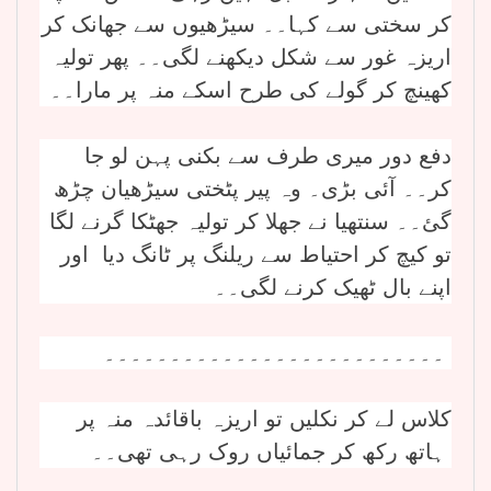
کر سختی سے کہا۔۔ سیڑھیوں سے جھانک کر
اریزہ غور سے شکل دیکھنے لگی۔۔ پھر تولیہ
کھینچ کر گولے کی طرح اسکے منہ پر مارا۔۔
دفع دور میری طرف سے بکنی پہن لو جا
کر۔۔ آئی بڑی۔ وہ پیر پٹختی سیڑھیان چڑھ
گئ۔۔ سنتھیا نے جھلا کر تولیہ جھٹکا گرنے لگا
تو کیچ کر احتیاط سے ریلنگ پر ٹانگ دیا اور
اپنے بال ٹھیک کرنے لگی۔۔
۔۔۔۔۔۔۔۔۔۔۔۔۔۔۔۔۔۔۔۔۔۔۔۔۔۔
کلاس لے کر نکلیں تو اریزہ باقائدہ منہ پر
ہاتھ رکھ کر جمائیاں روک رہی تھی۔۔