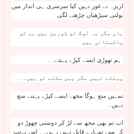
اریزہ نے غور نہیں کیا سرسری ہی انداز میں
بولتی سیڑھیاں چڑھنے لگی
ہاں مگر یہ لوگ تو کورین ہیں ہم تو
پاکستانی ہیں
ہم تھوڑی ایسے کپڑے پہنتے۔۔
پہنتے نہیں مگر پہن سکتے تو ہیں۔۔۔
تمہیں منع ہوگا مجھے ایسے کپڑے پہننے منع
نہیں۔
اب تم بھی مجھ سے لڑ کر دوستی چھوڑ دو
کہ میں تمہارے قابل نہیں رہی۔۔ اس نےتپ