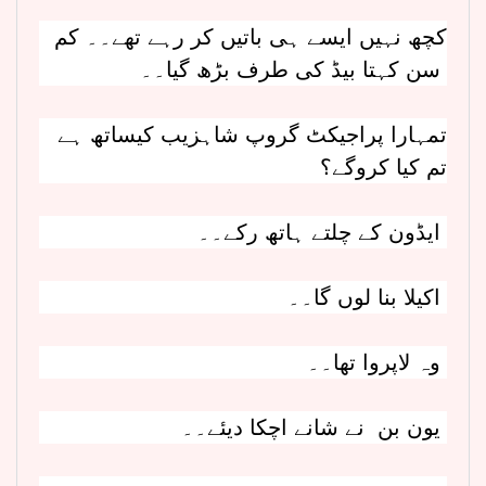
کچھ نہیں ایسے ہی باتیں کر رہے تھے۔۔ کم
سن کہتا بیڈ کی طرف بڑھ گیا۔۔
تمہارا پراجیکٹ گروپ شاہزیب کیساتھ ہے
تم کیا کروگے؟
ایڈون کے چلتے ہاتھ رکے۔۔
اکیلا بنا لوں گا۔۔
وہ لاپروا تھا۔۔
یون بن نے شانے اچکا دیئے۔۔