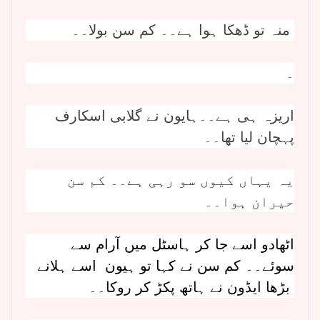
منہ تو ڈھکا ہوا ہے۔۔ کم سن بولا۔۔
۔
اریزہ ہی ہے۔۔ہایون نے گلابی اسکارف
پہچان لیا تھا۔۔
یہ یہاں کیوں سو رہی ہے۔۔ کم سن
حیران ہوا۔۔
اٹھادو اسے جا کر ہاسٹل میں آرام سے
سوئے۔۔ کم سن نے کہا تو ہیون اسے ہلانے
بڑھا ایڈون نے ہاتھ پکڑ کر روکا۔۔