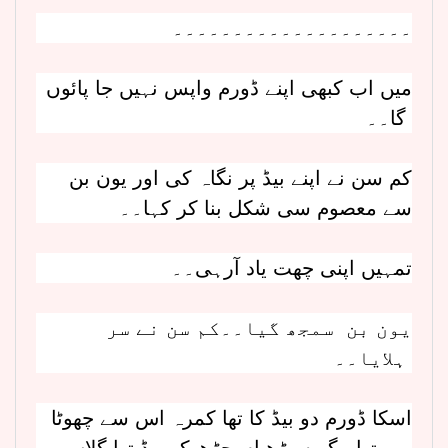
۔۔۔۔۔۔۔۔۔۔۔۔۔۔۔۔۔۔۔۔
میں اب کبھی اپنے ڈورم واپس نہیں جا پائوں
گا۔۔
کم سن نے اپنے بیڈ پر نگاہ کی اور یون بن
سے معصوم سی شکل بنا کر کہا۔۔
تمہیں اپنی چھت یاد آرہی۔۔
یون بن سمجھ گیا۔۔کم سن نے سر
ہلایا۔۔
اسکا ڈورم دو بیڈ کا تھا کمرہ اس سے چھوٹا