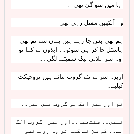
ہا میں سو گئ تھی۔۔
وہ آنکھیں مسل رہی تھی۔۔
ہم بھی بس جا رہے ہیں یہاں سے تم بھی
ہاسٹل جا کر ہی سوئو۔۔ ایڈون نے کہا تو
وہ سر ہلاتی بیگ سمیٹنے لگی۔۔
اریزہ سر نے نئے گروپ بنائے ہیں پروجیکٹ
کیلیے۔
تم اور میں ایک ہی گروپ میں ہیں۔۔
نہیں۔۔ سنتھیا۔۔اور میرا گروپ الگ
ہے۔۔ کم سن نے کہا تو وہ روہانسی