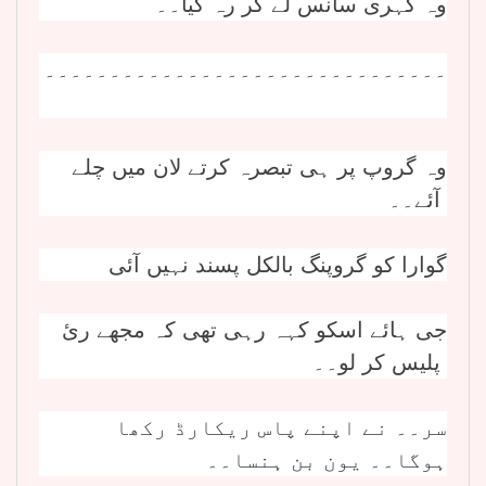
وہ گہری سانس لے کر رہ گیا۔۔
۔۔۔۔۔۔۔۔۔۔۔۔۔۔۔۔۔۔۔۔۔۔۔۔۔۔۔۔۔۔۔
وہ گروپ پر ہی تبصرہ کرتے لان میں چلے
آئے۔۔
گوارا کو گروپنگ بالکل پسند نہیں آئی
جی ہائے اسکو کہہ رہی تھی کہ مجھے رئ
پلیس کر لو۔۔
سر۔۔ نے اپنے پاس ریکارڈ رکھا
ہوگا۔۔ یون بن ہنسا۔۔