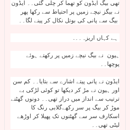
تھی بیگ ایڈون کو تھما کر چلی گئی۔۔ ایڈون
نے بیگز نیچے زمیں پر احتیاط سے رکھا پھر
بیگ سے پانی کی بوتل نکال کر پینے لگا۔۔
.ہے کہاں اریزہ۔۔
ہیون نے بیگ نیچے زمیں پر رکھتے ہوئے
پوچھا۔۔
ایڈون نے پانی پیتے اشارے سے بتایا۔۔ کم سن
اور ہیون نے مڑ کر دیکھا تو کوئی لڑکی بے
ترتیب سے انداز میں دراز تھی۔۔ دونوں گھٹنے
موڑ کر بیگ پر سر رکھےگلابی رنگ کا
اسکارف سر سے گھٹنوں تک پھیلا کر اوڑھے
لیٹی تھی۔۔