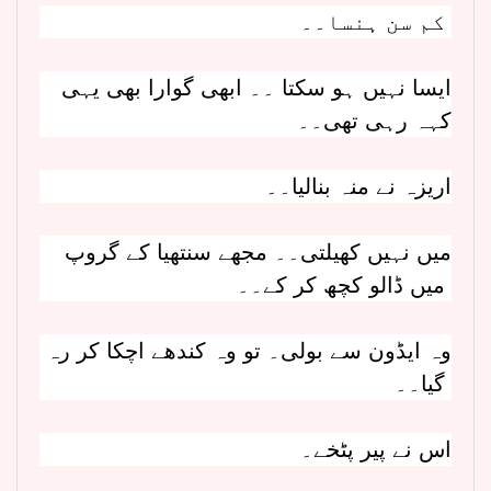
کم سن ہنسا۔۔
ایسا نہیں ہو سکتا ۔۔ ابھی گوارا بھی یہی
کہہ رہی تھی۔۔
اریزہ نے منہ بنالیا۔۔
میں نہیں کھیلتی۔۔ مجھے سنتھیا کے گروپ
میں ڈالو کچھ کر کے۔۔
وہ ایڈون سے بولی۔ تو وہ کندھے اچکا کر رہ
گیا۔۔
اس نے پیر پٹخے۔