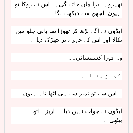
ٹھہرو۔۔ برا مان جائے گی۔۔ اس نے روکا تو
ہیون الجھن سے دیکھنے لگا۔۔
ایڈون نے آگے بڑھ کر تھوڑا سا پانی چلو میں
نکالا اور اس کے چہرے پر چھڑک دیا۔۔
وہ فورا کسمسائی۔۔
کم سن ہنسا۔۔
اس سے تو تمیز سے ہی اٹھا تا۔۔ہیون
ایڈون نے جواب نہیں دیا۔۔ اریزہ اٹھ
بیٹھی۔۔