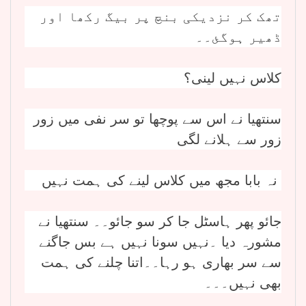
تھک کر نزدیکی بنچ پر بیگ رکھا اور
ڈھیر ہوگئ۔۔
کلاس نہیں لینی؟
سنتھیا نے اس سے پوچھا تو سر نفی میں زور
زور سے ہلانے لگی
نہ بابا مجھ میں کلاس لینے کی ہمت نہیں
جائو پھر ہاسٹل جا کر سو جائو۔۔ سنتھیا نے
مشورہ دیا ۔نہیں سونا نہیں ہے بس جاگنے
سے سر بھاری ہو رہا۔۔اتنا چلنے کی ہمت
بھی نہیں۔۔۔