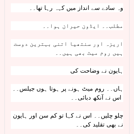
وہ سادے سے انداز میں کہہ رہا تھا۔۔
مطلب۔۔ ایڈون حیران ہوا۔۔
اریزہ اور سنتھیا اتنی بہترین دوست
ہیں روم میٹ بھی ہیں۔۔
ہایون نے وضاحت کی
ہاں۔۔ روم میٹ ہونے پر ہوتا ہوں جیلس۔۔
اس نے آنکھ دبائی۔۔
چلو چلیں۔۔ اس نے کہا تو کم سن اور ہایون
نے بھی تقلید کی۔۔