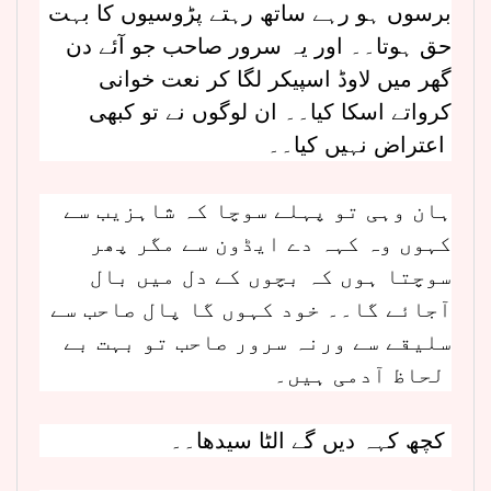
برسوں ہو رہے ساتھ رہتے پڑوسیوں کا بہت
حق ہوتا۔۔ اور یہ سرور صاحب جو آئے دن
گھر میں لاوڈ اسپیکر لگا کر نعت خوانی
کرواتے اسکا کیا۔۔ ان لوگوں نے تو کبھی
اعتراض نہیں کیا۔۔
ہان وہی تو پہلے سوچا کہ شاہزیب سے
کہوں وہ کہہ دے ایڈون سے مگر پھر
سوچتا ہوں کہ بچوں کے دل میں بال
آجائے گا۔۔ خود کہوں گا پال صاحب سے
سلیقے سے ورنہ سرور صاحب تو بہت بے
لحاظ آدمی ہیں۔
کچھ کہہ دیں گے الٹا سیدھا۔۔