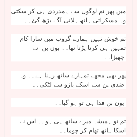
میں پھر تم لوگوں سے ہمدردی ہی کر سکتی
وہ مسکراتی ہاتھ ہلاتی آگے بڑھ گئ۔۔
تم خوش نہیں ہمارے گروپ میں سارا کام
تمہیں ہی کرنا پڑتا تھا۔۔ یون بن نے
چھیڑا۔۔
پھر بھی مجھے تمہارے ساتھ رہنا ہے۔۔ وہ
ضدی پن سے اسکے بازو سے لٹکی۔۔
یون بن فدا ہی تو ہو گیا۔۔
تم تو ہمیشہ میرے ساتھ ہی ہو۔۔ اس نے
اسکا ہاتھ تھام کر چوما۔۔