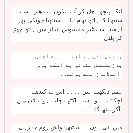
انکے پیچھے چل کر آتے ایڈون نے دھیرے سے
سنتھیا کا ہاتھ تھام لیا۔۔ سنتھیا چونکی پھر
آہستہ سے غیر محسوس انداز میں ہاتھ چھڑا
کر پلٹی۔۔
ہایون لکی ہو اریزہ بہت اچھی
پرزنٹیشن بناتی ہے اسکے پاس
آئیڈیاز بہت ہوتے۔۔
ہمم دیکھتے ہیں ۔۔۔۔ اس نے کندھے
اچکائے۔۔ وہ سب اکٹھے چلتے ہوئے لان میں
آکر بیٹھ گئے۔۔
میں آتی ہوں۔۔ سنتبھیا واش روم جا رہی