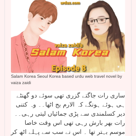
Salam Korea Seoul Korea based urdu web travel novel by
vaiza zaidi
ساری رات جاگتے گزری تھی سوئے دو گھنٹے
ہی ہوئے ہونگے کہ الارم بج اٹھا۔۔ وہ کتنی
دیر کسلمندی سے پڑی جمائیاں لیتی رہی۔۔
رات بھر بارش رہی تھی اس وقت خاصا
موسم بہتر تھا ۔ اس نے سب سے پہلے اٹھ کر