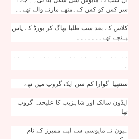
ان سب نے مایوس سی شکل بنا لی۔۔ جانے
سر کس کو کس کے۔متھے مارنے والے تھے۔۔
کلاس کے بعد سب طلبا بھاگ کر بورڈ کے پاس
پہنچے تھے۔۔۔۔۔۔۔
۔۔۔۔۔۔۔۔۔۔۔۔۔۔۔۔۔۔۔۔۔۔۔۔۔۔۔۔۔۔۔
۔
سنتھیا گوارا کم سن ایک گروپ میں تھے
ایڈون سالک اور شاہزیب کا علیحدہ گروپ
تھا
ہیون نے مایوسی سے اپنے ممبرز کے نام