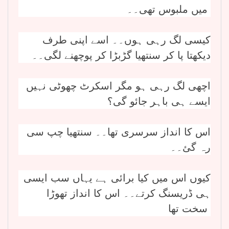
میں ملبوس تھی۔۔
کیسی لگ رہی ہوں۔۔ اسے اپنی طرف
دیکھتا پا کر سنتھیا گڑبڑا کر پوچھنے لگی۔۔
اچھی لگ رہی ہو مگر اسکرٹ چھوٹی نہیں
ایسے ہی باہر جائو گی؟
اس کا انداز سرسری تھا۔۔ سنتھیا چپ سی
رہ گئ۔۔
کیوں اس میں کیا برائی ہے یہاں سب ایسی
ہی ڈریسنگ کرتے۔۔ اس کا انداز تھوڑا
سخت تھا