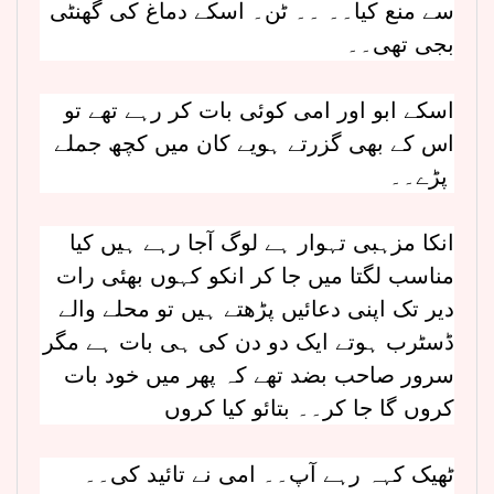
سے منع کیا۔۔ ۔۔ ٹن۔ اسکے دماغ کی گھنٹی
بجی تھی۔۔
اسکے ابو اور امی کوئی بات کر رہے تھے تو
اس کے بھی گزرتے ہویے کان میں کچھ جملے
پڑے۔۔
انکا مزہبی تہوار ہے لوگ آجا رہے ہیں کیا
مناسب لگتا میں جا کر انکو کہوں بھئی رات
دیر تک اپنی دعائیں پڑھتے ہیں تو محلے والے
ڈسٹرب ہوتے ایک دو دن کی ہی بات ہے مگر
سرور صاحب بضد تھے کہ پھر میں خود بات
کروں گا جا کر۔۔ بتائو کیا کروں
ٹھیک کہہ رہے آپ۔۔ امی نے تائید کی۔۔