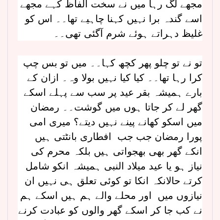
مجھے لگ رہا میں نے سخت الفاظ کہے مجھے
اسے گندہ برا نہیں کہنا چاہیے تھا۔۔ اس کو
غلیظ دہراتے ہوئے شرم آگئی تھی۔۔
تو نے تو چلو پھر کچھ کہا۔۔ میں تو بس چپ
کرا رہا تھا۔۔ کیا کیا نہیں بولا وہ۔ ازان کے
بارے ہمیشہ بقر عید پر سب سے پہلے اسکے
گھر لے کر جاتا ہوں میں گوشت۔۔ رمضان
میں اسکو کھانے پینے نہیں دیتے؟ میری امی
پورا رمضان جب جب افطاری بانٹتی ہیں
انکے گھر بھی بھجواتی ہیں بلکہ محرم کی
نیاز ہو یا عید میلاد النبی ہمیشہ انکو شامل
کرتے حالانکہ انکا تو کوئی تعلق ہی نہیں ان
نیازوں میں اور محلے والے ہم ہیں اسکے ہم
نے کب جا کر اسکے گھر والوں کو عبادت کرنے