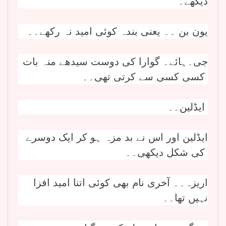
دیکھے۔
یون بن ۔۔ یعنی بندہ کوئی امید نہ رکھے۔۔
جی۔ہائے۔ گوارا کی دوست سیدھے منہ بات
کسی کسی سے کرتی تھی۔۔
ایڈلین۔۔
ایڈلین اور اس نے بد مزہ ہو کر ایک دوسرے
کی شکل دیکھی۔۔
اریزہ۔۔ آخری نام بھی کوئی اتنا امید افزا
نہیں تھا۔۔