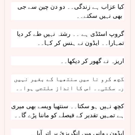
کیا عزاب ہے زندگی۔۔ دو دن چین سے جی
بھی نہیں سکتے۔۔
گروپ اسٹڈی ہے ۔۔ رشتہ نہیں طے کر دیا
تمہارا۔۔ ایڈون نے ہنس کر کہا۔۔
اریزہ نے گھور کر دیکھا۔۔
کچھ کرو نا میں سنتھیا کے بغیر نہیں
رہ سکتی۔۔ اس کا انداز ملتجی ہوا۔۔
کچھ نہیں ہو سکتا۔۔ سنتھیا ویسے بھی میری
ہے تمہیں تقدیر کے فیصلے کو ماننا پڑے گا۔۔
ایڈون روانی میں انگریزئ پر اتر آیا۔۔