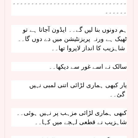
۔۔۔۔۔۔۔۔۔۔۔۔۔۔۔۔۔۔۔۔۔۔۔۔۔۔۔۔۔۔۔
۔۔۔۔۔۔
ہم دونوں بنا لیں گے۔۔ ایڈون آجاتا ہے تو
ٹھیک ہے ورنہ پریزنٹیشن میں دے دوں گا۔۔
شاہزیب کا انداز لاپروا تھا۔۔
سالک نے اسے غور سے دیکھا۔۔
یار کبھی ہماری لڑائی اتنی لمبی نہیں
گئ۔۔
کبھی ہماری لڑائی مزہب پر نہیں ہوئی۔۔
شاہزیب نے قطعی لہجے میں کہا۔۔