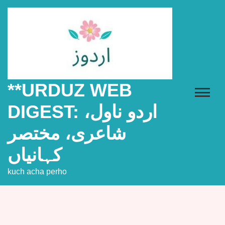
Skip
to
content
**URDUZ WEB
DIGEST: اردو ناول،
شاعری، مختصر
کہانیاں
kuch acha perho