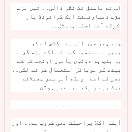
اس نے ہاسٹل تک نظر ڈالی۔۔ تین بڑے
بڑے ڈیپارٹمنٹ ایک گرائونڈ پار
کرکے آتا اسکا ہاسٹل۔۔
چلو پھر میں آتی ہوں کلاس لے کر
یہیں۔۔ سنتھیا کہہ کر آگے بڑھ گئ۔۔
وہ بنچ پر دونوں پائوں اونچے کر کے
بیٹھ کر موبائل استعمال کر نے لگی۔۔
پھر کب اسے اونگھ آئی پیر پھیلائے
بیگ پر سر رکھا بے خبر ہوگئ۔۔
۔۔۔۔۔۔۔۔۔۔۔۔۔۔۔۔۔۔۔۔۔
آپکا اگلا پراجیکٹ بھی گروپ ہے۔۔ اور
میں اس بار اپنی مرضی سے گروپ