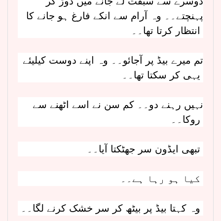
دوسرے سے سبقت لے جانے میں دوڑ کر
پہنچتے۔۔ وہ آرام سے انکے فارغ ہو جانے کا
انتظار کرتا تھا۔۔
تم میرے بیڈ پر آجائو۔۔ وہ اپنے دوست کیلیئے
یہی کر سکتا تھا۔۔
نہیں رہنے دو۔۔ کم سن نے اسے اٹھنے سے
روکا۔۔
تبھی ایڈون سر جھٹکتا آیا۔۔
کیا ہو رہا ہے۔۔
وہ کہتا بیڈ پر بیٹھ کر سر خشک کرنے لگا۔۔