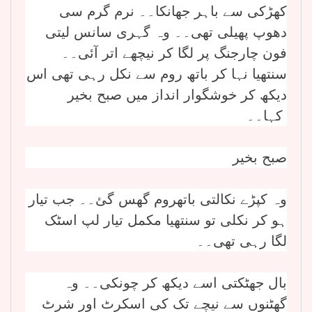
کھڑکی سے باہر جھانکا۔۔ نرم گرم سی
دھوپ پھیلی تھی۔۔ وہ گہری سانس لیتی
فون چارجنگ پر لگا کر نیچھے اتر آئی۔۔
سنتھیا نہا کر باتھ روم سے نکل رہی تھی اس
دیکھ کر خوشگوار انداز میں صبح بخیر
کہا۔۔
صبح بخیر
وہ کپڑے نکالتی باتھروم گھس گئ۔۔ جب تیار
ہو کر نکلی تو سنتھیا مکمل تیار لپ اسٹک
لگا رہی تھی۔۔
بال جھٹکتی اسے دیکھ کر چونکی۔۔ وہ
گھٹنوں سے نیچے تک کی اسکرٹ اور شرٹ