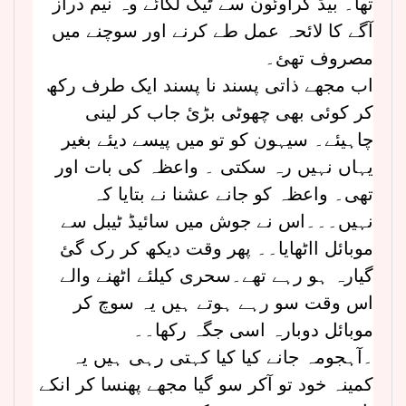
تھا۔ بیڈ کراوئون سے ٹیک لگائے وہ نیم دراز
آگے کا لائحہ عمل طے کرنے اور سوچنے میں
مصروف تھئ۔
اب مجھے ذاتی پسند نا پسند ایک طرف رکھ
کر کوئی بھی چھوٹی بڑئ جاب کر لینی
چاہیئے۔ سیہون کو تو میں پیسے دیئے بغیر
یہاں نہیں رہ سکتی ۔ واعظہ کی بات اور
تھی۔ واعظہ کو جانے عشنا نے بتایا کہ
نہیں۔۔۔اس نے جوش میں سائیڈ ٹیبل سے
موبائل ااٹھایا۔۔ پھر وقت دیکھ کر رک گئ
گیارہ ہو رہے تھے۔سحری کیلئے اٹھنے والے
اس وقت سو رہے ہوتے ہیں یہ سوچ کر
موبائل دوبارہ اسی جگہ رکھا۔۔
۔آہجومہ جانے کیا کیا کہتی رہی ہیں یہ
کمینہ خود تو آکر سو گیا مجھے پھنسا کر انکے