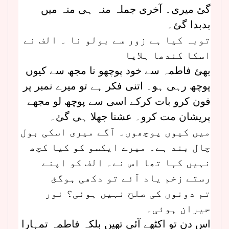
گئ میری۔ آخری جملہ منہ ہی منہ میں
بدبدا گئ۔
توبہ کیا ہے زور سے بولو نا ۔ الف نے
اسکا کندھا ہلایا
بھئ فاطمہ سے خود پوچھو نا مجھ سے کیوں
پوچھ رہی ہو۔ اتنی فکر ہے تو میرے نمبر پر
فون کرو بات کرکے اسی سے پوچھ لو مجھے
پریشان مت کرو۔ عشنا جھلا ہی گئ۔
میں کیوں پوچھوں۔ آگے میری اسکی بول
چال بند ہے۔ میرے ایکسو کو کیا کچھ
نہیں کہا تھا اس نے۔ الف کو اپنے
رستے زخم یاد آئے تو دکھی ہوگئ
تم دونوں کی صلح نہیں ہوئی؟ نور
حیران ہوئی۔
اس دن تو اکٹھے آئی تھیں بلکہ فاطمہ تمہارا