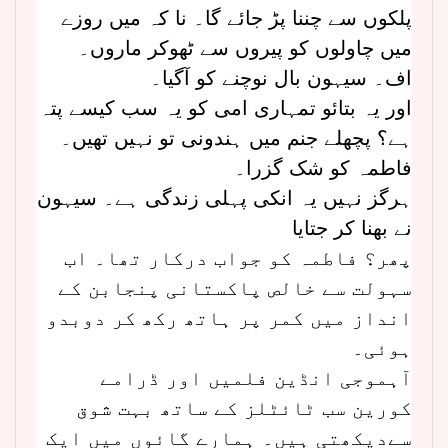
پلکوں سے چننا پڑ جائے گا۔ نا کہ میں روزے
میں چاولوں کو پیروں سے ٹھوکر ماروں۔
اف۔ سیہون بال نوچنے کو آگیا۔
اور یہ بتائو تمہاری امی کو یہ سب کیسے پتہ
ہے؟ پچھلے جنم میں ہندونی تو نہیں تھیں۔
فاطمہ کو شک گزرا۔
ہرگز نہیں یہ انکی پہلی زندگی ہے۔ سیہون
نے بھنا کر جتایا
پھر؟ فاطمہ کو جواب درکار تھا۔ اب
سہولت سے خالص پاکستانی پنجابن کے
انداز میں کمر پر ہاتھ رکھ کر دوبدو
ہوئی۔
آہموجی انڈین فلمیں اور ڈرامے
کورین سب ٹائٹلز کے ساتھ بہت شوق
سےدیکھتی ہیں۔ ہمارے گائوں میں ایک