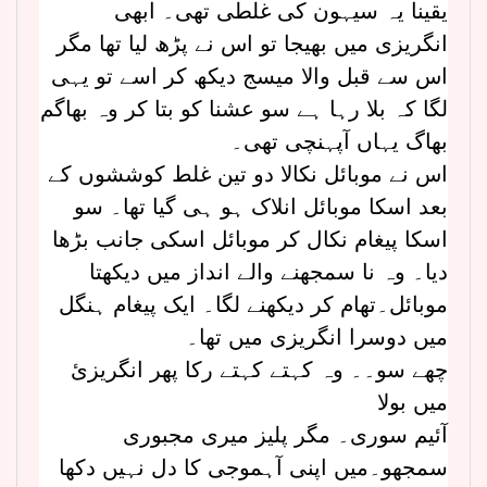
یقینا یہ سیہون کی غلطی تھی۔ ابھی
انگریزی میں بھیجا تو اس نے پڑھ لیا تھا مگر
اس سے قبل والا میسج دیکھ کر اسے تو یہی
لگا کہ بلا رہا ہے سو عشنا کو بتا کر وہ بھاگم
بھاگ یہاں آپہنچی تھی۔
اس نے موبائل نکالا دو تین غلط کوششوں کے
بعد اسکا موبائل انلاک ہو ہی گیا تھا۔ سو
اسکا پیغام نکال کر موبائل اسکی جانب بڑھا
دیا۔ وہ نا سمجھنے والے انداز میں دیکھتا
موبائل۔تھام کر دیکھنے لگا۔ ایک پیغام ہنگل
میں دوسرا انگریزی میں تھا۔
چھے سو۔۔ وہ کہتے کہتے رکا پھر انگریزئ
میں بولا
آئیم سوری۔ مگر پلیز میری مجبوری
سمجھو۔میں اپنی آہموجی کا دل نہیں دکھا