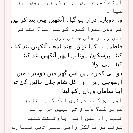
اپنے کمرے میں آرام کر رہا ہوں اور
کیا ۔
وہ دوبارہ دراز ہو گیا۔ آنکھیں بھی بند کر لیں
تو پھر میرا کمرہ کونسا ہے ؟ بتائو
میں وہاں چلی جاتی ہوں۔
فاطمہ نے کہا تو وہ چند لمحے آنکھیں بند کیئے
کیئے پرسکون ہوتا رہا پھر آنکھیں بند کیئے
کیئے ہی بولا
دو ہی کمرے ہیں اس گھر میں دوسرے میں
آہموجی ہیں۔ وہ کل شام چلی جائیں گئ تو
اپنا سامان وہاں رکھ لینا۔
اور آج ؟ ہم دونوں ایک کمرہ شئیر
کریں گے؟ دماغ تو نہیں خراب ہے
تمہارا۔ میں ایک اپارٹمنٹ شئیر
کرنے پر بالکل راضی نہیں تھی تمہارے