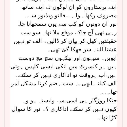
اپنے پرستاروں کو ان لوگوں نے اپنے ساتھ
مصروف رکھا ہوا ہے فالتو ویڈیوز سے۔
نور ان دونوں کو کب سے یوں سمجھانا چاہ
رہی تھی آج جاکے موقع ملا تھا۔ سو سب
حقیقتیں کھل کر بیان کر ڈالیں۔ الف تو نہیں
عشنا البتہ سر جھکا گئ تھی۔
ایویں۔ سیہون اور بیکہوں سچ مچ دوست
ہیں ہر کنسرٹ میں انکی ایسی کلپس ہوتی
ہیں اب ہروقت تو اداکاری نہیں کر سکتے۔
الف کیلئے ابھی یہ سب ہضم کرنا مشکل امر
تھا۔۔۔
جنکا روزگار ہی اسی سے وابستہ ہو وہ
کیوں نہیں کر سکتے اداکاری ؟۔ نور کا سوال
کڑا تھا۔
۔۔۔۔۔۔۔۔۔۔۔۔۔۔۔۔۔۔۔۔۔۔۔۔۔۔۔۔۔۔۔