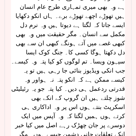
ہے وہ بھی میری تمہاری طرح عام انسان
ہیں تھوڑے اچھے تھوڑے برے۔ ہاں انکو دکھایا
ایسے جاتا کہ لگتا ہے دیوتا ہیں وہ نرم دل
مکمل سے انسان۔ مگر حقیقت میں وہ بھی
کبھی غصے میں آتے ہونگے کبھی ان سے بھی
دل دکھتا ہوگا کسی کا۔ جنگ کوک ایسا
سیہون ویسا۔ تم لوگوں کو کیا پتہ وہ کیسے۔
جب انکی ویڈیوز بنائی جا رہی ہیں تو یہ
کیسے ممکن ہے کہ انکو پتہ نہ ہواور وہ
قدرتی ردعمل ہی دیں۔ کیا پتہ جو یہ رئیلیٹی
شوز چلتے ہیں ان گروپ کے انکے بھی
اسکرپٹ بنتے ہوں اس پر وہ اداکاری ہی
کرتے ہوں ہمیں لگتا کہ وہ آپس میں ایک
دوسرے پر جان چھڑک رہے اصل میں کیا خبر
انکے تعلقات جانی دشمن جیسے ہوں۔ مگر