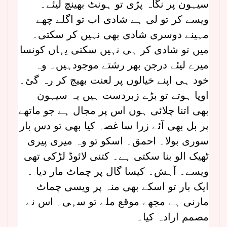
سیہون پر نگاہ پڑی تو ہونٹ بھینچ لیئے۔
ویسے کر تو لی ہے شادی اب تو اگلے چھے
مہینے دوسری شادی بھی نہیں کر سکتی۔
میں تو شادی کر ہی نہیں سکتی یہاں کونسا
میرے لیئے درجن بھر رشتے موجودہیں۔ وہ
خود ہی اپنے خیالوں پر لعنت بھیج کر رہ گئ۔
اوپا ہوتے تو بڑے زبردست ہیں یہ سیہون
بھی اتنا چلائی ہوں اس پر مجال ہے جو ماتھے
پر بل بھی آئے زرا سا غصہ کیا بھی تو دس بار
سوری بولا۔ احمق۔ اسکو تو وہ میری پیری
ٹھیک الو بنا سکتی ہے۔ کتنی لائوڈ لڑکی تھی
ویسے۔ آہش۔ کیسا گال پر چماٹ مار دیا ۔
ایک بار تو اسکے بھی منہ پر ویسی چماٹ
مارنی ہے مجھے موقع ملے تو سہی۔ اس نے
مصمم ارادہ کیا۔