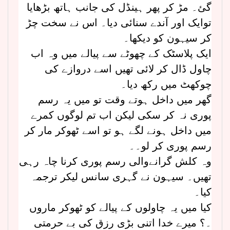
گئ۔ مڑ کر پھر ہینڈل کی جانب ہاتھ بڑھایا
توایک اور آندے سنائی دیا۔ اس نے سخت چڑ
کر سیہون کو دیکھا۔
ایک پلاسٹک کے چھوٹے سے پیالے میں وہ اب
چاول ڈال کر لائی تھیں اسے دروازے کی
چوکھٹ میں رکھ دیا۔
گھر میں داخل ہوتے وقت تو میں یہ رسم
پوری نہ کر سکی لیکن اب تم لوگوں کمرے
میں داخل ہونے لگے ہو تو اسے ٹھوکر مار کر
رسم پوری کر لو۔۔
وہ کلش گرانےوالی رسم پوری کرنا چاہ رہی
تھیں۔ سیہون نے گہری سانس لیکر ترجمہ
کیا۔
کیا میں یہ چاولوں کے پیالے کو ٹھوکر ماروں
۔؟ میرے خدا اتنی بڑی رزق کی بے حرمتی