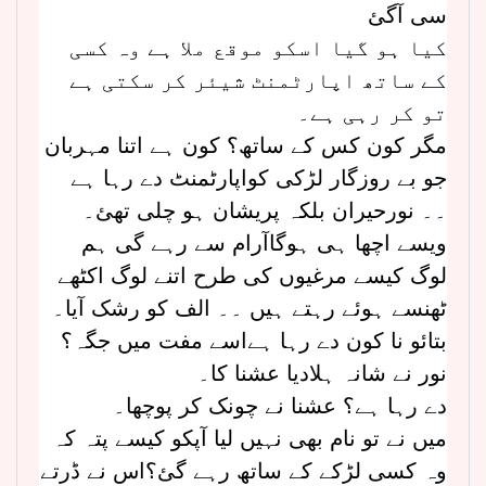
سی آگئ
کیا ہو گیا اسکو موقع ملا ہے وہ کسی
کے ساتھ اپارٹمنٹ شیئر کر سکتی ہے
تو کر رہی ہے۔
مگر کون کس کے ساتھ؟ کون ہے اتنا مہربان
جو بے روزگار لڑکی کواپارٹمنٹ دے رہا ہے
۔۔ نورحیران بلکہ پریشان ہو چلی تھئ۔
ویسے اچھا ہی ہوگاآرام سے رہے گی ہم
لوگ کیسے مرغیوں کی طرح اتنے لوگ اکٹھے
ٹھنسے ہوئے رہتے ہیں ۔۔ الف کو رشک آیا۔
بتائو نا کون دے رہا ہےاسے مفت میں جگہ؟
نور نے شانہ ہلادیا عشنا کا۔
دے رہا ہے؟ عشنا نے چونک کر پوچھا۔
میں نے تو نام بھی نہیں لیا آپکو کیسے پتہ کہ
وہ کسی لڑکے کے ساتھ رہے گئ؟اس نے ڈرتے