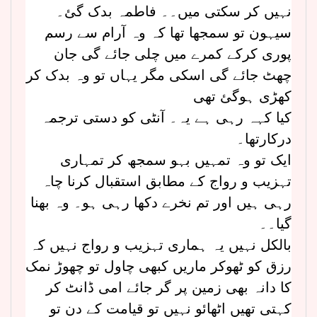
نہیں کر سکتی میں۔۔ فاطمہ بدک گئ۔
سیہون تو سمجھا تھا کہ وہ آرام سے رسم
پوری کرکے کمرے میں چلی جائے گی جان
چھٹ جائے گی اسکی مگر یہاں تو وہ بدک کر
کھڑی ہوگئ تھی
کیا کہہ رہی ہے یہ۔ آنٹی کو دستی ترجمہ
درکارتھا۔
ایک تو وہ تمہیں بہو سمجھ کر تمہاری
تہزیب و رواج کے مطابق استقبال کرنا چاہ
رہی ہیں اور تم نخرے دکھا رہی ہو۔ وہ بھنا
گیا۔۔
بالکل نہیں یہ ہماری تہزیب و رواج نہیں کہ
رزق کو ٹھوکر ماریں کبھی چاول تو چھوڑ نمک
کا دانہ بھی زمین پر گر جائے امی ڈانٹ کر
کہتی تھیں اٹھائو نہیں تو قیامت کے دن تو