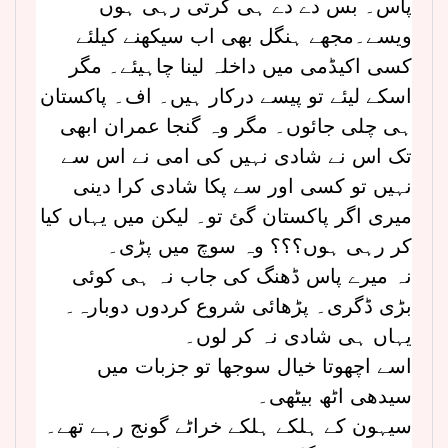
پاس۔ بس دے دے ہی کرتی رہی ہوں
ویسے۔مجھے ہنگل بھی اب سیکھنے کیلئے
کسی اکیڈمی میں داخلہ لینا چاہیئے۔ مگر
اسکے لیئے تو پیسے درکار ہیں۔ اف۔ پاکستان
ہی چلی جائوں۔ مگر وہ گنجا عمران ابھی
تک اس نے شادی نہیں کی امی نے اس سے
نہیں تو کسی اور سے پکا شادی کرا دینی
میری اگر پاکستان گئ تو۔ لیکن میں یہاں کیا
کر رہی ہوں؟؟؟ وہ سوچ میں پڑی۔
نہ میرے پاس ڈھنگ کی جاب نہ ہی کوئی
بڑی ڈگری۔ پڑھائی شروع کردوں دوبارہ۔
یہاں ہی شادی نہ کر لوں۔
اسے اچھوتا خیال سوجھا تو جزبات میں
سیدھی اٹھ بیٹھی۔
سیہون کے ہلکے ہلکے خراٹے گونج رہے تھے۔