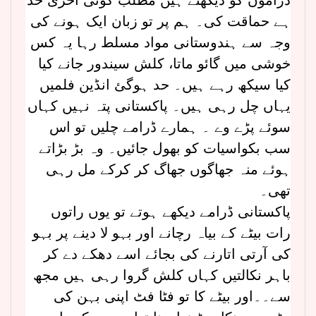
ہے حماقت کی۔ ہم پر تو زبان ایک ہونے کی
وجہ سے ہندوستانی مواد مسلط رہا یہ کس
خوشی میں گائو ماتا، کلش سیندور جانے کیا
کیا سیکھ رہے ہیں۔ حد ہوگئ انڈین فلمیں
یہاں چل رہی ہیں۔ پاکستانی پتہ نہیں کہاں
سوئے پڑے وے ۔ ہمارے ڈرامے چلیں تو اس
سب بکواسیات کو بھول جائیں۔ وہ بڑ بڑاتے
ہوئے منہ جھاگوں جھاگ کر کرکے مل رہی
تھی۔
پاکستانی ڈرامے دیکھے ہوتے تو یوں راتوں
رات بیٹے کے بیاہ رچانے اور بہو لا دینے پر بہو
کی آرتی اتارنے کی بجائے اسے دھکے دے کر
باہر نکالتیں کہاں کلش گروا رہی ہیں مجھ
سے۔۔اور بیٹے کا تو فٹا فٹ اپنی بہن کی