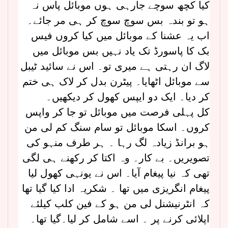
کیا کچھ سوچے جارہی ہوں موبائل پاس نہ
ہو تو بندہ بس سوچ سوچ کر ہی مر جائے۔
اب یہ عشنا کے موبائل میں کیا کروں فیس
بک کا پاسورڈ تک یاد نہیں بس موبائل میں
لاگ ان رہتی ہے میری تو۔ اس نے سائید ٹیبل
سے موبائل اٹھایا۔ پیٹرن بدل کر لاک ہی ختم
کر دیا۔ ایک دو ایپس کھول کر دیکھیں۔
کل پہلی فرصت میں موبائل تو جا کر واپس
کروں۔ اسکا موبائل تو سام سنگ کم لی من
ہو برانڈ زیادہ لگ رہا ۔ ہر طرف منہو کی
تصویریں۔ بے کار۔ وہ اکتا کر رکھنے ہی لگی
تھی کہ نیا پیغام آیا۔ اس نے یونہی کھول لیا
پیغام انگریزی میں تھا ۔ شکریہ ادا کیا گیا تھا
کہ انٹرنیشنل لی من ہو کے فین کلب کیلئے
اپلائی کرنے پر ۔ اسے شامل کر لیا۔گیا تھا۔