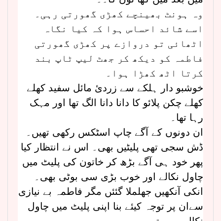
وہ ہونٹ بھینچے کھڑی گھورتی رہی۔
اسے شائد احساس ہوا کہ کیا نگاہ
اٹھائی تو دروازے پر کھڑی گھورتی
فاطمہ کو دیکھ کر جھٹ لیپ ٹاپ بند
کرتا اٹھ کھڑا ہوا۔
خوشبو دار ہلکے سے زردئ مائل سفید کھلے
کھلے چکن پلائو کا دانا دانا الگ تھا اور مہک
رہا تھا۔
ان دونوں کے آگے چاپ اسٹکس رکھی تھیں۔
ڈش سجی تھی پلیٹیں بھی۔ اس نے انتظار کیا
پھر خود ہی آگے بڑھ کر خاتون کی پلیٹ میں
چاول نکالے اور خوب بڑی سی بوٹی بھی۔
انکی آنکھیں جھلملا گئئں مگر فاطمہ بے نیازی
سےان پر توجہ کیئے بنا اپنی پلیٹ میں چاول
نکال رہی تھی۔