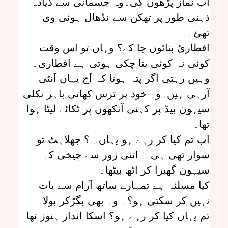
اب نماز پڑھوں گی۔وہ جسمانی سے ذیادہ
ذہنی طور پر تھکن سے نڈھال ہوئی وی
تھئ۔
افطارئ بنائوں جا کے؟ وہاں تو اس وقت
کوئی نہ کوئی بنا چکی ہوتی ہے افطاری۔
وہیں رہتی اگر پتہ ہوتا کہ آج یہاں آنٹی
آرہی ہیں۔وہ خود پر ترس کھاتی باہر نکلی
سیہون بیڈ پر کہنی آنکھوں پر ٹکائے لیٹا ہوا
تھا۔
اب تم کیا کر رہے ہو یہاں۔ ؟ جھلاہٹ تو
سوار تھی ہی ۔ اتنی زور سے چیخی کہ
سیہون گھبرا کر اٹھ بیٹھا۔
کیا مسلئہ ہے تمہارے ساتھ آرام سے بات
نہیں کر سکتی ہو؟۔ وہ بھی بگڑکر بولا
تم یہاں کیا کر رہے ہو؟ اسکا انداز ہنوز تھا