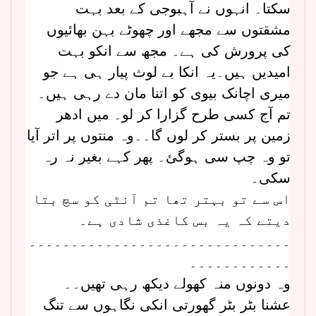
سکتا۔ انہوں نے آہبوجی کے بعد بہت
مشقتوں سے مجھے اور چھوٹے بہن بھائیوں
کی پرورش کی ہے۔ مجھ سے انکو بہت
امیدیں ہیں۔یہ انکا بے لوث پیار ہی ہے جو
میری اچانک بیوی کو اتنا مان دے رہی ہیں۔
تم آج کسی طرح گزارا کر لو۔ میں ادھر
زمین پر بستر کر لوں گا۔۔وہ منتوں پر اتر آیا
تو وہ چپ سی ہوگئ۔ پھر کہے بغیر نہ رہ
سکی۔
اس سے تو بہتر تھا تم آنٹی کو سچ بتا
دیتے کہ یہ بس کاغذی شادی ہے۔
۔۔۔۔۔۔۔۔۔۔۔۔۔۔۔۔۔۔۔۔۔۔۔۔۔۔۔۔۔۔۔
۔۔۔۔۔۔۔۔۔۔۔۔
وہ دونوں منہ کھولے دیکھ رہی تھیں۔۔
عشنا بٹر بٹر گھورتی انکی نگاہوں سے تنگ