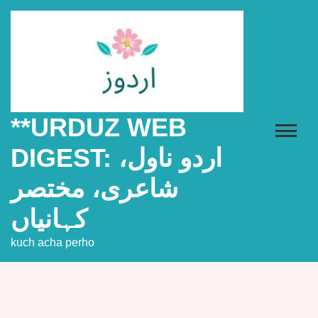
Skip
to
content
**URDUZ WEB
DIGEST: اردو ناول،
شاعری، مختصر
کہانیاں
kuch acha perho