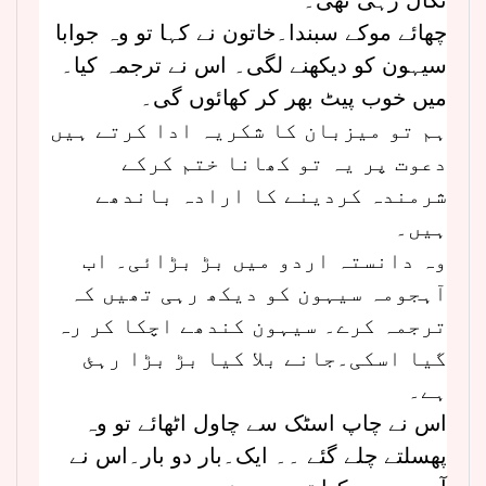
چھائے موکے سبندا۔خاتون نے کہا تو وہ جوابا
سیہون کو دیکھنے لگی۔ اس نے ترجمہ کیا۔
میں خوب پیٹ بھر کر کھائوں گی۔
ہم تو میزبان کا شکریہ ادا کرتے ہیں
دعوت پر یہ تو کھانا ختم کرکے
شرمندہ کردینے کا ارادہ باندھے
ہیں۔
وہ دانستہ اردو میں بڑ بڑائی۔ اب
آہجومہ سیہون کو دیکھ رہی تھیں کہ
ترجمہ کرے۔ سیہون کندھے اچکا کر رہ
گیا اسکی۔جانے بلا کیا بڑ بڑا رہئ
ہے۔
اس نے چاپ اسٹک سے چاول اٹھائے تو وہ
پھسلتے چلے گئے ۔۔ ایک۔بار دو بار۔اس نے