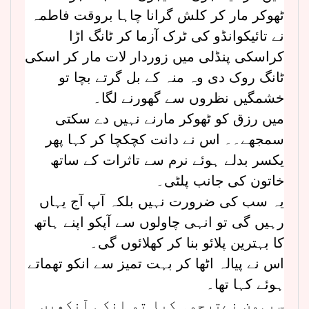
ٹھوکر مار کر کلش گرانا چاہا بروقت فاطمہ
نے تائیکوانڈو کی ٹرک آزما کر ٹانگ اڑا
کراسکی پنڈلی میں زوردار لات مار کر اسکی
ٹانگ روک دی وہ منہ کے بل گرتے بچا تو
خشمگیں نظروں سے گھورنے لگا۔
میں رزق کو ٹھوکر مارنے نہیں دے سکتی
سمجھے۔۔ اس نے دانت کچکچا کر کہا پھر
یکسر بدلے ہوئے نرم سے تاثرات کے ساتھ
خاتون کی جانب پلٹی۔
یہ سب کی ضرورت نہیں بلکہ آپ آج یہاں
رہیں گی تو انہی چاولوں سے آپکو اپنے ہاتھ
کا بہترین پلائو بنا کر کھلائوں گی۔
اس نے پیالہ اٹھا کر بہت تمیز سے انکو تھماتے
ہوئے کہا تھا۔
سیہون نےترجمہ کیا تو انکی آنکھیں