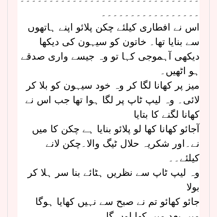
۔۔۔۔۔۔۔۔۔۔۔۔۔۔۔۔۔
اس نے افطاری کیلئے چکن پلائو اپنے ہاتھوں
سے بنایا تھا۔ خاتون کو سیہون کی دیکھا
دیکھی آہموجی کہا تو وہ جیسے واری صدقے
ہو اٹھیں۔
میز پر کھانا لگا کر وہ خود سیہون کو بلا کر
لائی۔ وہ لیپ ٹاپ پر لگا ہوا تھا جب اس نے
کھانا لگنے کا بتایا
آجائو کھانا کھا لو پلائو بنایا ہے چکن کا میں
نے۔اور شکریہ حلال ٹیگ والا۔چکن لانے
کیلئے۔۔
وہ لیپ ٹاپ سے نظریں ہٹائے بنا سر ہلا کر
بولا
جائو کھائو تم نے صبح سے نہیں کھایا ہوگا
میں بعد میں کھا لوں گا۔۔