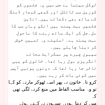
لوکل سینما ہے جس میں وہ فلموں کو
کورین سب ٹائٹل اور کبھی کبھار ڈبنگ
کے ساتھ بھی دکھاتے ہیں۔انڈین
فلمیں بہت پسند ہیں انکو وہاں سب کا
مل۔جل کر ایک۔ساتھ رہنے کا ماحول
بہت پسند ہے۔ اسلیئے وہ تمہیں خوش
کر دینا چاہتی ہیں۔
سیہون چہرے پر مسکراہٹ سجائے
انگریزی بول رہا تھا۔ خاتون کو یہی
تاثر جا رہا تھا کہ دونوں یونہی آپس
میں کوئی بات کر رہے ہیں۔
کرو نا۔ خاتون نے پھر اسے ٹھوکر مارنے کو کہا
تو وہ مناسب الفاظ میں منع کرنے لگی تھی
کہ
میں کر دیتا ہوں۔ سیہون نے کہتے ہوئے