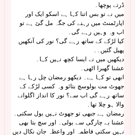
ڈرتے پوچھا۔
میں نے تو بس اتنا کہا ہے اسکو ایک اور
اپارٹمنٹ میں رہنے کی جگہ مل گئ ہے تو
اب وہ وہیں رہے گی۔
کیا لڑکے کے ساتھ رہے گی؟ نور کی آنکھیں
پھیل گئیں۔۔
دیکھیں میں نے ایسا کچھ نہیں کہا۔
عشنا گھبرا اٹھی۔
ابھی تو کہا ہے۔ دیکھو رمضان چل رہا ہے
جھوٹ مت بولوسچ بتائو وہ کسی لڑکے کے
ساتھ رہے گی اب سے؟ نور کا انداز اگلوانے
والا ہو چلا تھا۔
رمضان ہے جبھی تو جھوٹ نہیں بول سکتی۔
عشنا بے چارگی سے بولی۔ اور سچ بتا بھی
نہیں سکتی فاطمہ اور واعظہ جان نکال دیں