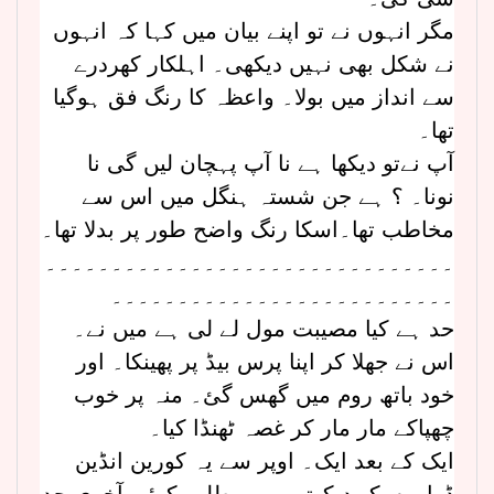
مگر انہوں نے تو اپنے بیان میں کہا کہ انہوں
نے شکل بھی نہیں دیکھی۔ اہلکار کھردرے
سے انداز میں بولا۔ واعظہ کا رنگ فق ہوگیا
تھا۔
آپ نےتو دیکھا ہے نا آپ پہچان لیں گی نا
نونا۔ ؟ ہے جن شستہ ہنگل میں اس سے
مخاطب تھا۔اسکا رنگ واضح طور پر بدلا تھا۔
۔۔۔۔۔۔۔۔۔۔۔۔۔۔۔۔۔۔۔۔۔۔۔۔۔۔۔۔۔۔۔
۔۔۔۔۔۔۔۔۔۔۔۔۔۔۔۔۔۔۔۔۔۔۔۔۔۔
حد ہے کیا مصیبت مول لے لی ہے میں نے۔
اس نے جھلا کر اپنا پرس بیڈ پر پھینکا۔ اور
خود باتھ روم میں گھس گئ۔ منہ پر خوب
چھپاکے مار مار کر غصہ ٹھنڈا کیا۔
ایک کے بعد ایک۔ اوپر سے یہ کورین انڈین
ڈراموں کو دیکھتے ہیں مطلب کوئی آخری حد