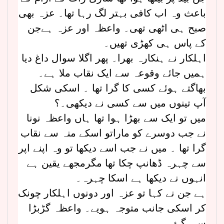
باعث وہ اب کافی بہتر لگ رہا تھا۔ عزہ بھی
صبح ہی اٹھی تھی۔ واعظہ اور عزہ ہےجن
کے پاس ہی کھڑی تھیں۔
اہلکار نے ہنکارہ بھرا۔ پھر اگلا سوال داغ دیا
ہمیں جائے وقوعہ سے ایک نقاب ملا ہے۔
بھاگتے ہوئے کسی کا گرا تھا ۔ اسکی شکل
آپ تینوں میں سے کسی نے دیکھی۔؟
میں تو ایک سے بھڑا ہوا تھا ہاں واعظہ نونا
نے جب دوسرے کو ماراتو اسکے منہ سے نقاب
گرا تھا ۔ میں نے جب اسے دیکھا تو وہ اپنے اپر
سے چہرہ ڈھانپ چکا تھا مگرمجھے یقین ہے
انہوں نے دیکھا ہے اسکا چہرہ۔
ہے جن نے کہا تو عزہ اور دونوں اہلکار چونک
کر اسکی جانب متوجہ ہویے۔ واعظہ گڑبڑا
سی گئ۔