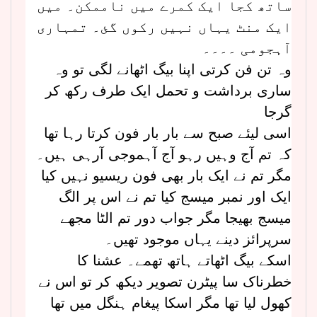
ساتھ کجا ایک کمرے میں ناممکن۔ میں
ایک منٹ یہاں نہیں رکوں گئ۔ تمہاری
آہجومی ۔۔۔۔
وہ تن فن کرتی اپنا بیگ اٹھانے لگی تو وہ
ساری برداشت و تحمل ایک طرف رکھ کر
گرجا
اسی لیئے صبح سے بار بار فون کرتا رہا تھا
کہ تم آج وہیں رہو آج آہموجی آرہی ہیں۔
مگر تم نے ایک بار بھی فون ریسیو نہیں کیا
ایک اور نمبر میسج کیا تم نے اس پر الگ
میسج بھیجا مگر جواب دور تم الٹا مجھے
سرپرائز دینے یہاں موجود تھیں۔
اسکے بیگ اٹھاتے ہاتھ تھمے۔ عشنا کا
خطرناک سا پیٹرن تصویر دیکھ کر تو اس نے
کھول لیا تھا مگر اسکا پیغام ہنگل میں تھا