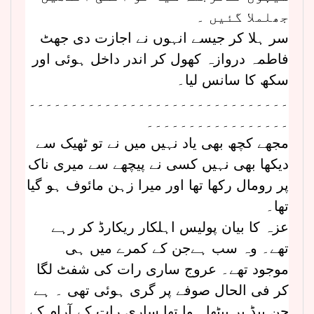
جھلملا گئیں ۔
سر ہلا کر جیسے انہوں نے اجازت دی جھٹ
فاطمہ دروازہ کھول کر اندر داخل ہوئی اور
سکھ کا سانس لیا۔
۔۔۔۔۔۔۔۔۔۔۔۔۔۔۔۔۔۔۔۔۔۔۔۔۔۔۔۔۔۔۔
۔۔۔۔۔۔۔۔۔۔۔۔۔۔۔۔۔
مجھے کچھ بھی یاد نہیں میں نے تو ٹھیک سے
دیکھا بھی نہیں کسی نے پیچھے سے میری ناک
پر رومال رکھا تھا اور میرا زہن مائوف ہو گیا
تھا۔
عزہ کا بیان پولیس اہلکار ریکارڈ کر رہے
تھے۔ وہ سب ہےجن کے کمرے میں ہی
موجود تھے۔ عروج ساری رات کی شفٹ لگا
کر فی الحال صوفے پر گری ہوئی تھی ۔ ہے
جن بیڈ پر بیٹھا ہوا تھا ساری رات کے آرام کے