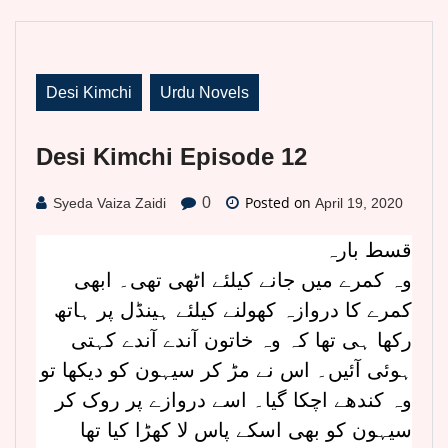
Desi Kimchi
Urdu Novels
Desi Kimchi Episode 12
Posted on
0
Syeda Vaiza Zaidi
April 19, 2020
قسط بارہ
وہ کمرے میں جانے کیلئے اٹھی تھی۔ ابھی
کمرے کا دروازہ کھولنے کیلئے ہینڈل پر ہاتھ
رکھا ہی تھا کہ وہ خاتون آندے آندے کہتی
ہوئی آئیں۔ اس نے مڑ کر سیہون کو دیکھا تو
وہ کندھے اچکا گیا۔ اسے دروازے پر روک کر
سیہون کو بھی اسکے پاس لا کھڑا کیا تھا