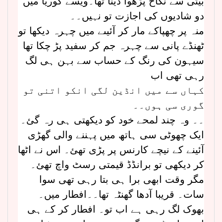
بیٹی سے نکاح پڑھوا دینا تھا۔ویسے کوریا میں
دو شادیوں کی اجازت تو نہیں۔۔
منہ پر چھپاکے مار کر آئیںے میں چہرہ دیکھا تو
ٹھنڈے پانی سے چہرہ جم کر سفید پڑ چکا تھا
سیہون کی رنگ کے حساب سے بہن ہی لگ
رہی تھی اب
کہاں سے میں انڈین لگی انکو اتنی تو
گوری سی ہوں۔۔
۔۔ وہ چند لمحے خود کو دیکھتی ہی رہ گئ۔
ایک چھوٹی سی ہاتھ میں پہننے والی گھڑی
آئینے کے نیچے کارنس پر پڑی تھئ۔ اس نے اٹھا
کر دیکھی تو برانڈڈ قیمتی رسٹ واچ تھئ۔
مگر وقت ابھی برا ہی بتا رہی تھی سوا
سات۔ قریبا آدھا گھنٹہ تھا۔۔افطار میں۔
بھوک لگ رہی ہے اب تو۔ افطار کر کے ہی