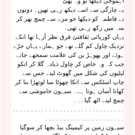
آہموجی دیکھا تو وہ بھئ
بے چارگی سے اسے دیکھ رہی تھیں۔ دونوں
نے فاطمہ کو دیکھا جو مزے سے چمچ بھر کر
منہ میں رکھ رہی تھی۔
یہاں کوریائی ثقافتئ فرق نظر آرہا تھا انکے
نزدیک چاول کم گلے تھے جو ہمارے یہاں جڑے
ہوئے اور پھوہڑ پن کی علامت سمجھے جاتے
جب کہ وہ خاص کر چاول ذیادہ گلا کر انکو
لبٹیوں کی شکل میں گھوٹ لیتے جس سے
چاپ اسٹکس سے انکا چھوٹا سا لوتھڑا بنا کر
کھانا آسان ہوتا ہے۔ سیہون خاموشی سے
چمچ لینے اٹھ گیا۔۔۔
۔۔۔۔۔۔۔۔۔۔۔۔۔۔۔۔۔۔۔۔۔۔۔۔۔۔۔۔۔۔۔
۔۔۔۔۔۔۔۔۔۔۔۔۔۔۔۔۔۔۔۔۔۔
سیہون زمین پر کیمپنگ بیڈ بچھا کر سوگیا