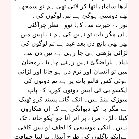
آدھا سامان اٹھا کر لائی تھی ہم تو سمجھے
تھے دوستی ہوگئ ہے تم۔لوگوں کی۔
نور نے حیرت سے کہا تووہ نظر چراگئی۔۔
ہاں مگر بات تو نہیں کی ہم نے آپس میں۔
پھر بھی پانچ دن بعد عید ہے تم لوگوں کی
لڑائی بڑھتی ہی جا رہی ہے تین دن سے
ذیادہ ناراضگئ نہیں رہنی چاہیئے رمضان
میں تو انسان اور نرم دل ہو جاتا اور لڑائی
ہوئی کس فالتو بات پر ہے تم دونوں کی
ایکسو بی ٹی ایس دونوں کوریا کے پاپ
میوزک بینڈ ہیں۔ انکے گانے پسند کرو ٹھیک
ہے مگر یہ کیا دیوانگی ہے کہ ان فنکاروں
کیلئے لڑنے مرنے پر اتر آنا جو آپکو جانتے تک
نہیں۔ انکی موسیقی کا لطف لو بس کافی
ہےانکو پاگلوں کی طرح آئیڈل بنا لینا حماقت