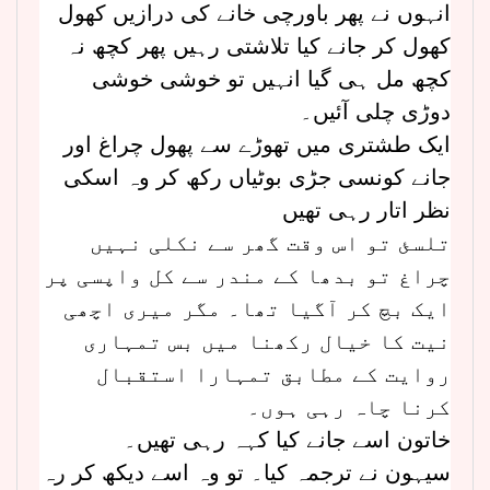
انہوں نے پھر باورچی خانے کی درازیں کھول
کھول کر جانے کیا تلاشتی رہیں پھر کچھ نہ
کچھ مل ہی گیا انہیں تو خوشی خوشی
دوڑی چلی آئیں۔
ایک طشتری میں تھوڑے سے پھول چراغ اور
جانے کونسی جڑی بوٹیاں رکھ کر وہ اسکی
نظر اتار رہی تھیں
تلسئ تو اس وقت گھر سے نکلی نہیں
چراغ تو بدھا کے مندر سے کل واپسی پر
ایک بچ کر آگیا تھا۔ مگر میری اچھی
نیت کا خیال رکھنا میں بس تمہاری
روایت کے مطابق تمہارا استقبال
کرنا چاہ رہی ہوں۔
خاتون اسے جانے کیا کہہ رہی تھیں۔
سیہون نے ترجمہ کیا۔ تو وہ اسے دیکھ کر رہ